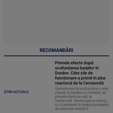
RECOMANDĂRI
Primele efecte după
scufundarea barjelor în
Dunăre. Câte zile de
funcționare a primit în plus
reactorul de la Cernavodă
Operațiunea de scufundare a celor
ȘTIRI ACTUALE
4 barje, în Dunăre s-a încheiat, iar
primele efecte se văd, la
Cernavodă. Nivelul apei a crescut,
cu 4 centimetri în dreptul pompelor
de răcire ale Unității 2.