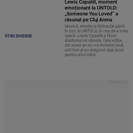
Lewis Capaldi, moment
emoționant la UNTOLD:
„Someone You Loved” a
răsunat pe Cluj Arena
Muzică, emoție și distracție până
în zori, la UNTOLD, în cea de-a treia
seară. Lewis Capaldi a făcut
STIRI DIVERSE
stadionul să vibreze. Deși ediția
din acest an nu s-a încheiat încă,
unii fani și-au asigurat deja locul
pentru anul viitor.