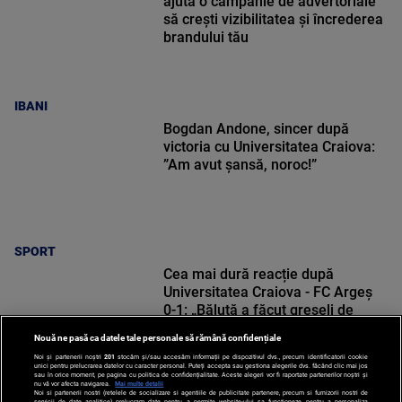
ajută o campanie de advertoriale
să crești vizibilitatea și încrederea
brandului tău
IBANI
Bogdan Andone, sincer după
victoria cu Universitatea Craiova:
”Am avut șansă, noroc!”
SPORT
Cea mai dură reacție după
Universitatea Craiova - FC Argeș
0-1: „Băluță a făcut greșeli de
începători! Elisor încă este dator”
Nouă ne pasă ca datele tale personale să rămână confidențiale
Noi și partenerii noștri
201
stocăm și/sau accesăm informații pe dispozitivul dvs., precum identificatorii cookie
unici pentru prelucrarea datelor cu caracter personal. Puteți accepta sau gestiona alegerile dvs. făcând clic mai jos
sau în orice moment, pe pagina cu politica de confidențialitate. Aceste alegeri vor fi raportate partenerilor noștri și
nu vă vor afecta navigarea.
Mai multe detalii
Noi si partenerii nostri (retelele de socializare si agentiile de publicitate partenere, precum si furnizorii nostri de
SPORT
servicii de date analitice) prelucram date pentru a permite website-ului sa functioneze, pentru a personaliza