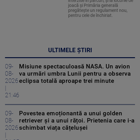
interzise în parcuri, și la locurile de
joacă și Primăria generală
pregătește un regulament nou,
pentru cele de închiriat.
ULTIMELE ȘTIRI
09-
Misiune spectaculoasă NASA. Un avion
08-
va urmări umbra Lunii pentru a observa
2026
eclipsa totală aproape trei minute
|
21:46
09-
Povestea emoționantă a unui golden
08-
retriever și a unui rățoi. Prietenia care i-a
2026
schimbat viața cățelușei
|