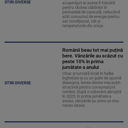
STIRI DIVERSE
acoperișuri ar putea fi folosită
pentru răcirea clădirilor în
perioadele de caniculă, reducând
atât consumul de energie pentru
aer condiționat, cât și
temperaturile din orașe.
Românii beau tot mai puțină
bere. Vânzările au scăzut cu
peste 10% în prima
jumătate a anului
Chiar și turnată încet în halbe
înghețate și cu un guler de spumă
deasupra, berea devine mai puțin
STIRI DIVERSE
atractivă pentru consumatorii
români. După o coborâre abruptă
în 2025, în prima jumătate a
anului, vânzările au atins un nou
minim istoric.