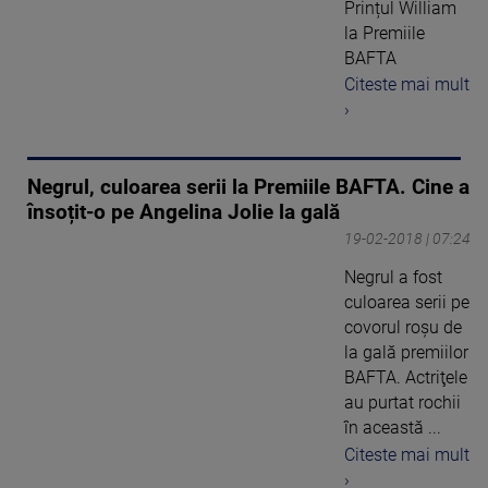
Prințul William
la Premiile
BAFTA
Citeste mai mult
›
Negrul, culoarea serii la Premiile BAFTA. Cine a
însoțit-o pe Angelina Jolie la gală
19-02-2018 | 07:24
Negrul a fost
culoarea serii pe
covorul roşu de
la gală premiilor
BAFTA. Actriţele
au purtat rochii
în această ...
Citeste mai mult
›