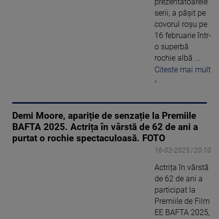
prezentatoarele
serii, a pășit pe
covorul roșu pe
16 februarie într-
o superbă
rochie albă ...
Citeste mai mult
›
Demi Moore, apariție de senzație la Premiile
BAFTA 2025. Actrița în vârstă de 62 de ani a
purtat o rochie spectaculoasă. FOTO
16-02-2025 | 20:10
Actrița în vârstă
de 62 de ani a
participat la
Premiile de Film
EE BAFTA 2025,