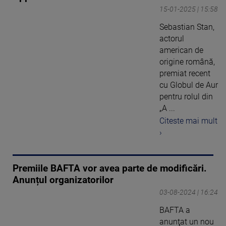
15-01-2025 | 15:58
Sebastian Stan,
actorul
american de
origine română,
premiat recent
cu Globul de Aur
pentru rolul din
„A ...
Citeste mai mult
›
Premiile BAFTA vor avea parte de modificări.
Anunțul organizatorilor
03-08-2024 | 16:24
BAFTA a
anunţat un nou