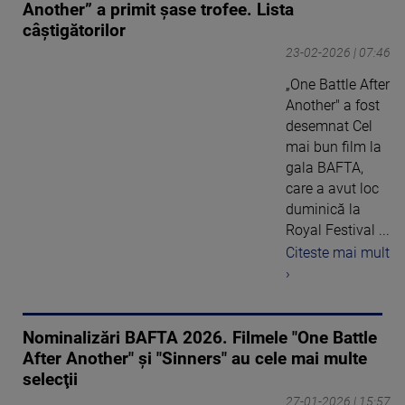
Another” a primit șase trofee. Lista
câștigătorilor
23-02-2026 | 07:46
„One Battle After
Another" a fost
desemnat Cel
mai bun film la
gala BAFTA,
care a avut loc
duminică la
Royal Festival ...
Citeste mai mult
›
Nominalizări BAFTA 2026. Filmele "One Battle
After Another" şi "Sinners" au cele mai multe
selecţii
27-01-2026 | 15:57