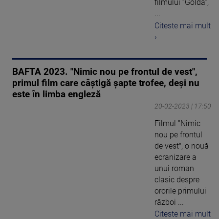
filmului ”Golda”,
...
Citeste mai mult
›
BAFTA 2023. "Nimic nou pe frontul de vest",
primul film care câștigă șapte trofee, deși nu
este în limba engleză
20-02-2023 | 17:50
Filmul "Nimic
nou pe frontul
de vest", o nouă
ecranizare a
unui roman
clasic despre
ororile primului
război ...
Citeste mai mult