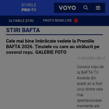
StirilePROTV
CAUTA
VOYO
TOATE 
PROTV NEWS LIVE
ULTIMELE ȘTIRI
STIRI BAFTA
Cele mai bine îmbrăcate vedete la Premiile
BAFTA 2026. Ținutele cu care au strălucit pe
covorul roșu. GALERIE FOTO
11-05-2026 | 09:12
Covorul roșu de
la BAFTA TV
Awards din
acest an a fost
unul dintre cele
mai
spectaculoase
momente ale