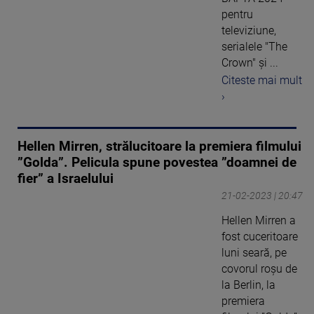
pentru
televiziune,
serialele "The
Crown" şi ...
Citeste mai mult
›
Hellen Mirren, strălucitoare la premiera filmului
”Golda”. Pelicula spune povestea ”doamnei de
fier” a Israelului
21-02-2023 | 20:47
Hellen Mirren a
fost cuceritoare
luni seară, pe
covorul roșu de
la Berlin, la
premiera