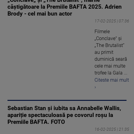
câştigătoare la Premiile BAFTA 2025. Adrien
Brody - cel mai bun actor
17-02-2025 | 07:36
Filmele
„Conclave" și
„The Brutalist”
au primit
duminică seară
cele mai multe
trofee la Gala ...
Citeste mai mult
›
Sebastian Stan și iubita sa Annabelle Wallis,
apariție spectaculoasă pe covorul roșu la
Premiile BAFTA. FOTO
16-02-2025 | 21:35