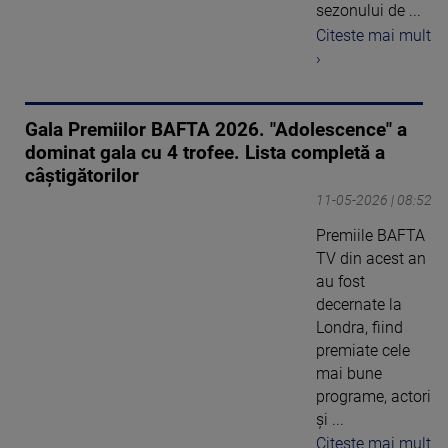
sezonului de ...
Citeste mai mult
›
Gala Premiilor BAFTA 2026. "Adolescence" a
dominat gala cu 4 trofee. Lista completă a
câștigătorilor
11-05-2026 | 08:52
Premiile BAFTA
TV din acest an
au fost
decernate la
Londra, fiind
premiate cele
mai bune
programe, actori
și ...
Citeste mai mult