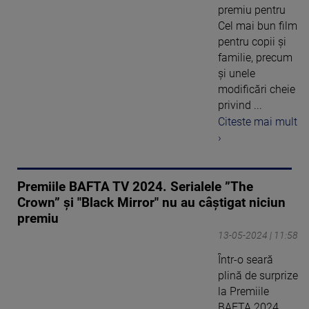
premiu pentru
Cel mai bun film
pentru copii şi
familie, precum
şi unele
modificări cheie
privind ...
Citeste mai mult
›
Premiile BAFTA TV 2024. Serialele ”The
Crown” şi "Black Mirror" nu au câștigat niciun
premiu
13-05-2024 | 11:58
Într-o seară
plină de surprize
la Premiile
BAFTA 2024