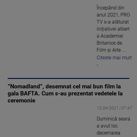
Începând din
anul 2021, PRO
TV s-a alăturat
inițiativei albert
a Academiei
Britanice de
Film și Arte ...
Citeste mai mult
›
”Nomadland”, desemnat cel mai bun film la
gala BAFTA. Cum s-au prezentat vedetele la
ceremonie
12-04-2021 | 07:47
Duminică seara
a avut loc
decernarea