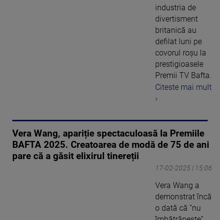
industria de
divertisment
britanică au
defilat luni pe
covorul roșu la
prestigioasele
Premii TV Bafta.
Citeste mai mult
›
Vera Wang, apariție spectaculoasă la Premiile
BAFTA 2025. Creatoarea de modă de 75 de ani
pare că a găsit elixirul tinereții
17-02-2025 | 15:06
Vera Wang a
demonstrat încă
o dată că ”nu
îmbătrânește”.