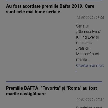
Au fost acordate premiile Bafta 2019. Care
sunt cele mai bune seriale
13-05-2019 | 13:06
Serialul
„Obsesia Evei/
Killing Eve" şi
miniseria
„Patrick
Melrose" sunt
marile ...
Citeste mai mult
›
Premiile BAFTA. "Favorita" şi "Roma" au fost
marile câştigătoare
11-02-2019 | 07:31