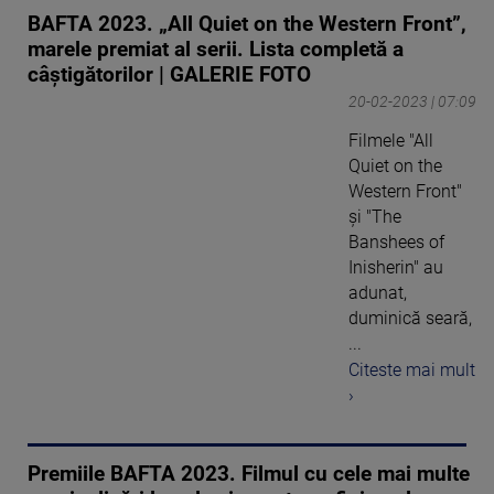
BAFTA 2023. „All Quiet on the Western Front”,
marele premiat al serii. Lista completă a
câștigătorilor | GALERIE FOTO
20-02-2023 | 07:09
Filmele "All
Quiet on the
Western Front"
şi "The
Banshees of
Inisherin" au
adunat,
duminică seară,
...
Citeste mai mult
›
Premiile BAFTA 2023. Filmul cu cele mai multe