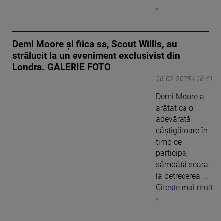
›
Demi Moore și fiica sa, Scout Willis, au
strălucit la un eveniment exclusivist din
Londra. GALERIE FOTO
16-02-2025 | 16:41
Demi Moore a
arătat ca o
adevărată
câștigătoare în
timp ce
participa,
sâmbătă seara,
la petrecerea ...
Citeste mai mult
›