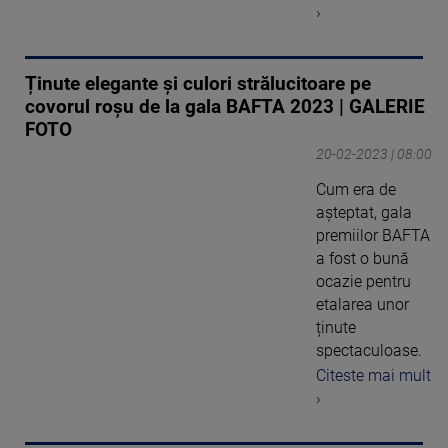
›
Ținute elegante și culori strălucitoare pe
covorul roșu de la gala BAFTA 2023 | GALERIE
FOTO
20-02-2023 | 08:00
Cum era de
așteptat, gala
premiilor BAFTA
a fost o bună
ocazie pentru
etalarea unor
ținute
spectaculoase.
Citeste mai mult
›