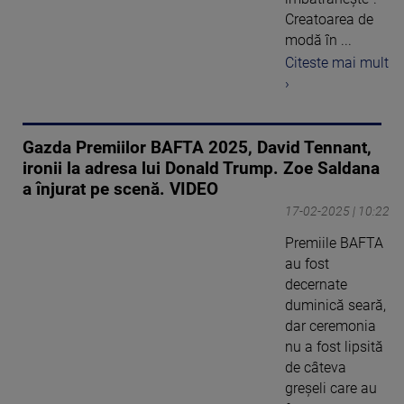
Creatoarea de
modă în ...
Citeste mai mult
›
Gazda Premiilor BAFTA 2025, David Tennant,
ironii la adresa lui Donald Trump. Zoe Saldana
a înjurat pe scenă. VIDEO
17-02-2025 | 10:22
Premiile BAFTA
au fost
decernate
duminică seară,
dar ceremonia
nu a fost lipsită
de câteva
greşeli care au