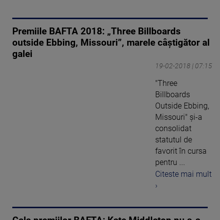
Premiile BAFTA 2018: „Three Billboards
outside Ebbing, Missouri”, marele câştigător al
galei
19-02-2018 | 07:15
"Three
Billboards
Outside Ebbing,
Missouri" şi-a
consolidat
statutul de
favorit în cursa
pentru ...
Citeste mai mult
›