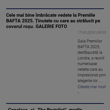
Cele mai bine îmbrăcate vedete la Premiile
BAFTA 2025. Ținutele cu care au strălucit pe
covorul roșu. GALERIE FOTO
17-02-2025 | 08:35
Gala Premiilor
BAFTA 2025,
desfășurată la
Londra, a reunit
numeroase
vedete care au
impresionat prin
alegerile lor ...
Citeste mai mult
›
„Conclave„ şi „The Brutalist”, marile