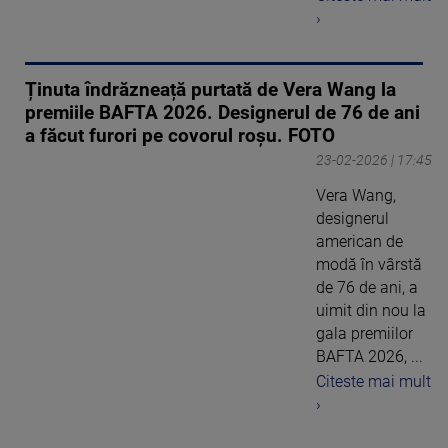
›
Ținuta îndrăzneață purtată de Vera Wang la
premiile BAFTA 2026. Designerul de 76 de ani
a făcut furori pe covorul roșu. FOTO
23-02-2026 | 17:45
Vera Wang,
designerul
american de
modă în vârstă
de 76 de ani, a
uimit din nou la
gala premiilor
BAFTA 2026, ...
Citeste mai mult
›