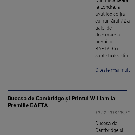
Duminică seară,
la Londra, a
avut loc ediția
cu numărul 72 a
galei de
decernare a
premiilor
BAFTA. Cu
șapte trofee din
...
Citeste mai mult
›
Ducesa de Cambridge și Prințul William la
Premiile BAFTA
19-02-2018 | 09:51
Ducesa de
Cambridge și