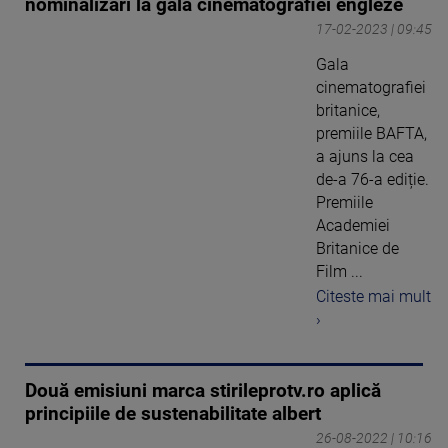
nominalizări la gala cinematografiei engleze
17-02-2023 | 09:45
Gala
cinematografiei
britanice,
premiile BAFTA,
a ajuns la cea
de-a 76-a ediție.
Premiile
Academiei
Britanice de
Film ...
Citeste mai mult
›
Două emisiuni marca stirileprotv.ro aplică
principiile de sustenabilitate albert
26-08-2022 | 10:16