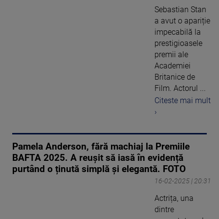
Sebastian Stan
a avut o apariție
impecabilă la
prestigioasele
premii ale
Academiei
Britanice de
Film. Actorul ...
Citeste mai mult
›
Pamela Anderson, fără machiaj la Premiile
BAFTA 2025. A reușit să iasă în evidență
purtând o ținută simplă și elegantă. FOTO
16-02-2025 | 20:31
Actrița, una
dintre