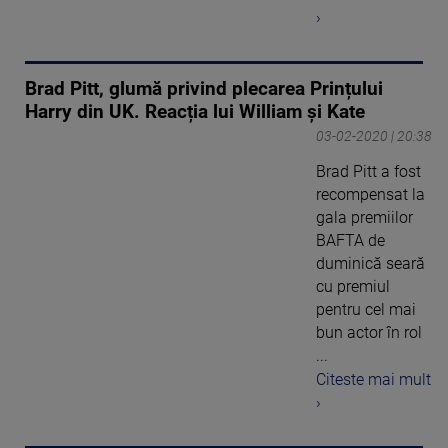
›
Brad Pitt, glumă privind plecarea Prințului
Harry din UK. Reacția lui William și Kate
03-02-2020 | 20:38
Brad Pitt a fost
recompensat la
gala premiilor
BAFTA de
duminică seară
cu premiul
pentru cel mai
bun actor în rol
...
Citeste mai mult
›