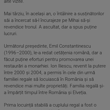
alte vizite.
Mai târziu, în același an, o întâlnire a susținătorilor
săi a încercat să-l încurajeze pe Mihai să-și
revendice tronul. A ascultat, dar a spus puține
lucruri.
Următorul președinte, Emil Constantinescu
(1996–2000), le-a redat cetățenia română, dar a
făcut puține eforturi pentru promovarea unei
restaurări a monarhiei. Ion Iliescu, revenit la putere
între 2000 și 2004, a permis în cele din urmă
familiei regale să locuiască în România și să
revendice mai multe proprietăți. Familia regală și-
a împărțit timpul între România și Elveția.
Prima locuință stabilă a cuplului regal a fost o