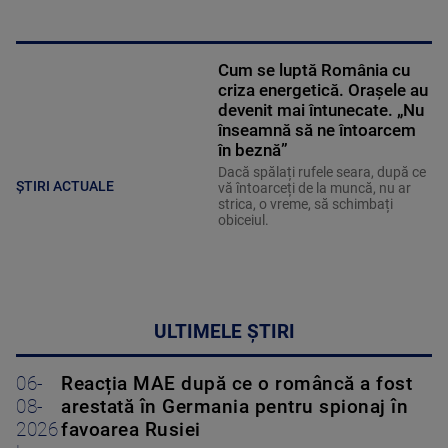
Cum se luptă România cu
criza energetică. Orașele au
devenit mai întunecate. „Nu
înseamnă să ne întoarcem
în beznă”
Dacă spălați rufele seara, după ce
ȘTIRI ACTUALE
vă întoarceți de la muncă, nu ar
strica, o vreme, să schimbați
obiceiul.
ULTIMELE ȘTIRI
06-
Reacția MAE după ce o româncă a fost
08-
arestată în Germania pentru spionaj în
2026
favoarea Rusiei