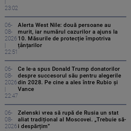
|
23:02
06-
Alerta West Nile: două persoane au
08-
murit, iar numărul cazurilor a ajuns la
2026
10. Măsurile de protecție împotriva
|
țânțarilor
22:51
06-
Ce le-a spus Donald Trump donatorilor
08-
despre succesorul său pentru alegerile
2026
din 2028. Pe cine a ales între Rubio și
|
Vance
22:47
06-
Zelenski vrea să rupă de Rusia un stat
08-
aliat tradițional al Moscovei. „Trebuie să-
2026
i despărțim”