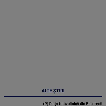
06 August
2026
MAI
MULTE
DETALII
47:43
ALTE ȘTIRI
(P) Piața fotovoltaică din București