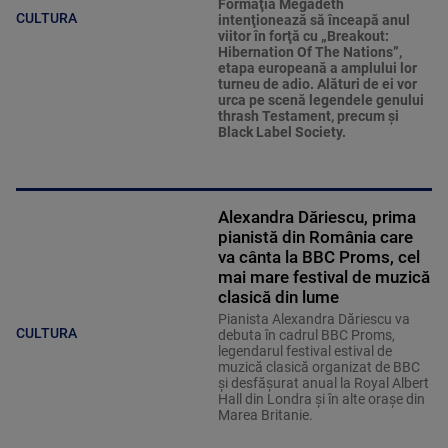
Formaţia Megadeth
CULTURA
intenţionează să înceapă anul
viitor în forţă cu „Breakout:
Hibernation Of The Nations”,
etapa europeană a amplului lor
turneu de adio. Alături de ei vor
urca pe scenă legendele genului
thrash Testament, precum şi
Black Label Society.
Alexandra Dăriescu, prima
pianistă din România care
va cânta la BBC Proms, cel
mai mare festival de muzică
clasică din lume
Pianista Alexandra Dăriescu va
CULTURA
debuta în cadrul BBC Proms,
legendarul festival estival de
muzică clasică organizat de BBC
şi desfăşurat anual la Royal Albert
Hall din Londra şi în alte oraşe din
Marea Britanie.