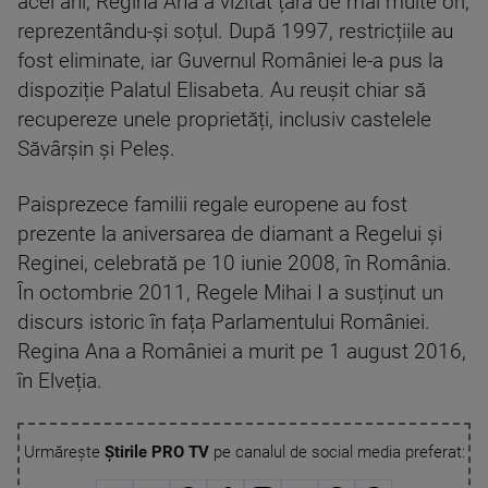
acei ani, Regina Ana a vizitat țara de mai multe ori,
reprezentându-și soțul. După 1997, restricțiile au
fost eliminate, iar Guvernul României le-a pus la
dispoziție Palatul Elisabeta. Au reușit chiar să
recupereze unele proprietăți, inclusiv castelele
Săvârșin și Peleș.
Paisprezece familii regale europene au fost
prezente la aniversarea de diamant a Regelui și
Reginei, celebrată pe 10 iunie 2008, în România.
În octombrie 2011, Regele Mihai I a susținut un
discurs istoric în fața Parlamentului României.
Regina Ana a României a murit pe 1 august 2016,
în Elveția.
Urmărește
Știrile PRO TV
pe canalul de social media preferat: