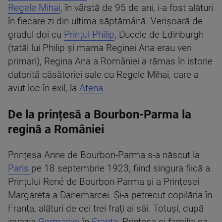
Regele Mihai
, în vârstă de 95 de ani, i-a fost alături
în fiecare zi din ultima săptămână. Verișoară de
gradul doi cu
Prințul Philip
, Ducele de Edinburgh
(tatăl lui Philip și mama Reginei Ana erau veri
primari), Regina Ana a României a rămas în istorie
datorită căsătoriei sale cu Regele Mihai, care a
avut loc în exil, la
Atena
.
De la prințesă a Bourbon-Parma la
regină a României
Prințesa Anne de Bourbon-Parma s-a născut la
Paris
pe 18 septembrie 1923, fiind singura fiică a
Prințului René de Bourbon-Parma și a Prințesei
Margareta a Danemarcei. Și-a petrecut copilăria în
Franța, alături de cei trei frați ai săi. Totuși, după