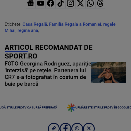
Etichete:
Casa Regală
,
Familia Regala a Romaniei
,
regele
Mihai
,
regina ana
,
ARTICOL RECOMANDAT DE
SPORT.RO
FOTO Georgina Rodriguez, apariție
'interzisă' pe rețele. Partenera lui
CR7 s-a fotografiat în costum de
baie pe barcă
UGĂ ȘTIRILE PROTV CA SURSĂ PREFERATĂ
URMĂREȘTE ȘTIRILE PROTV ÎN GOOGLE 