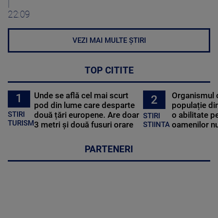
|
22:09
VEZI MAI MULTE ȘTIRI
TOP CITITE
Unde se află cel mai scurt
Organismul 
1
2
pod din lume care desparte
populație di
STIRI
două țări europene. Are doar
o abilitate p
STIRI
TURISM
3 metri și două fusuri orare
oamenilor nu
STIINTA
PARTENERI