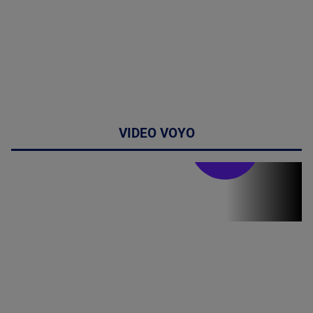
VIDEO VOYO
Stirile PRO TV
Stirile PRO
TV # 19.00 -