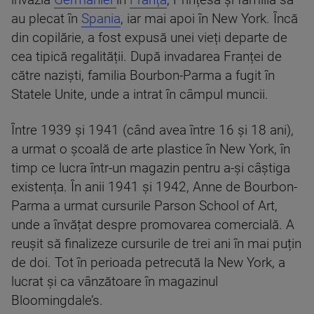
invazia
Germaniei
în
Franța
, Prințesa și familia sa
au plecat în
Spania
, iar mai apoi în New York. Încă
din copilărie, a fost expusă unei vieți departe de
cea tipică regalității. După invadarea Franței de
către naziști, familia Bourbon-Parma a fugit în
Statele Unite, unde a intrat în câmpul muncii.
Între 1939 și 1941 (când avea între 16 și 18 ani),
a urmat o școală de arte plastice în New York, în
timp ce lucra într-un magazin pentru a-și câștiga
existența. În anii 1941 și 1942, Anne de Bourbon-
Parma a urmat cursurile Parson School of Art,
unde a învățat despre promovarea comercială. A
reușit să finalizeze cursurile de trei ani în mai puțin
de doi. Tot în perioada petrecută la New York, a
lucrat și ca vânzătoare în magazinul
Bloomingdale’s.