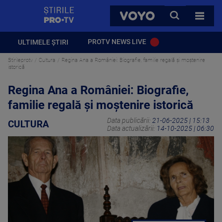
StirilePROTV
CAUTA
VOYO
TOATE 
PROTV NEWS LIVE
ULTIMELE ȘTIRI
Stirileprotv
Cultura
Regina Ana a României: Biografie, familie regală și moștenire
istorică
Regina Ana a României: Biografie,
familie regală și moștenire istorică
Data publicării:
21-06-2025 | 15:13
CULTURA
Data actualizării:
14-10-2025 | 06:30