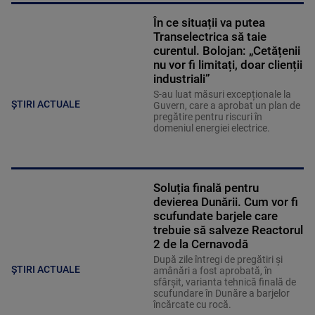
În ce situații va putea
Transelectrica să taie
curentul. Bolojan: „Cetățenii
nu vor fi limitați, doar clienții
industriali”
S-au luat măsuri excepționale la
ȘTIRI ACTUALE
Guvern, care a aprobat un plan de
pregătire pentru riscuri în
domeniul energiei electrice.
Soluția finală pentru
devierea Dunării. Cum vor fi
scufundate barjele care
trebuie să salveze Reactorul
2 de la Cernavodă
După zile întregi de pregătiri și
ȘTIRI ACTUALE
amânări a fost aprobată, în
sfârșit, varianta tehnică finală de
scufundare în Dunăre a barjelor
încărcate cu rocă.