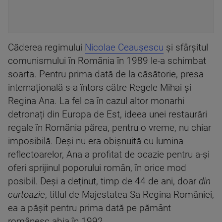
Căderea regimului
Nicolae Ceaușescu
și sfârșitul
comunismului în România în 1989 le-a schimbat
soarta. Pentru prima dată de la căsătorie, presa
internațională s-a întors către Regele Mihai și
Regina Ana. La fel ca în cazul altor monarhi
detronați din Europa de Est, ideea unei restaurări
regale în România părea, pentru o vreme, nu chiar
imposibilă. Deși nu era obișnuită cu lumina
reflectoarelor, Ana a profitat de ocazie pentru a-și
oferi sprijinul poporului român, în orice mod
posibil. Deși a deținut, timp de 44 de ani, doar
din
curtoazie
, titlul de Majestatea Sa Regina României,
ea a pășit pentru prima dată pe pământ
românesc abia în 1992.