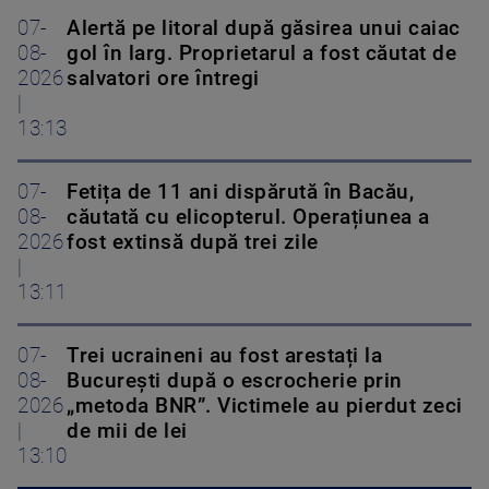
07-
Alertă pe litoral după găsirea unui caiac
08-
gol în larg. Proprietarul a fost căutat de
2026
salvatori ore întregi
|
13:13
07-
Fetița de 11 ani dispărută în Bacău,
08-
căutată cu elicopterul. Operațiunea a
2026
fost extinsă după trei zile
|
13:11
07-
Trei ucraineni au fost arestați la
08-
București după o escrocherie prin
2026
„metoda BNR”. Victimele au pierdut zeci
|
de mii de lei
13:10