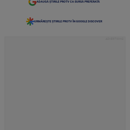
ADAUGĂ ȘTIRILE PROTV CA SURSĂ PREFERATĂ
URMĂREȘTE ȘTIRILE PROTV ÎN GOOGLE DISCOVER