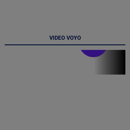
VIDEO VOYO
Doctor de
bine
(P) Terapia
hormonală în
menopauză