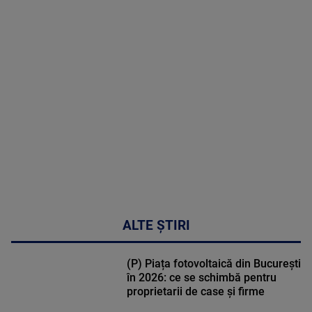
poate
corecta
sindromul
cardio-
metabolic
MAI
MULTE
DETALII
17:46
ALTE ȘTIRI
(P) Piața fotovoltaică din București
în 2026: ce se schimbă pentru
proprietarii de case și firme