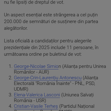
nu fie lipsiți de dreptul de vot.
Un aspect esențial este strângerea a cel puțin
200.000 de semnături de susținere din partea
alegătorilor.
Lista oficială a candidaților pentru alegerile
prezidențiale din 2025 include 11 persoane, în
următoarea ordine pe buletinul de vot:
George-Nicolae Simio
n (Alianța pentru Unirea
Românilor - AUR)
George-Crin-Laurențiu Antonescu
(Alianța
Electorală "România Înainte" - PNL, PSD,
UDMR)
Elena-Valerica Lasconi
(Uniunea Salvați
România - USR)
Cristian-Vasile Terheș
(Partidul Național