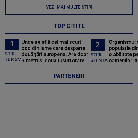
VEZI MAI MULTE ȘTIRI
TOP CITITE
Unde se află cel mai scurt
Organismul 
1
2
pod din lume care desparte
populație di
STIRI
două țări europene. Are doar
o abilitate p
STIRI
TURISM
3 metri și două fusuri orare
oamenilor nu
STIINTA
PARTENERI