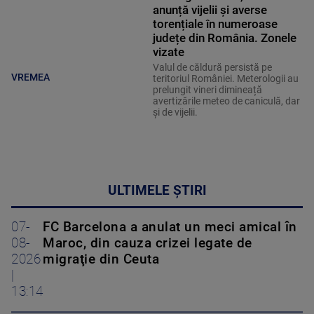
anunță vijelii și averse
torențiale în numeroase
județe din România. Zonele
vizate
Valul de căldură persistă pe
VREMEA
teritoriul României. Meterologii au
prelungit vineri dimineață
avertizările meteo de caniculă, dar
și de vijelii.
ULTIMELE ȘTIRI
07-
FC Barcelona a anulat un meci amical în
08-
Maroc, din cauza crizei legate de
2026
migraţie din Ceuta
|
13:14