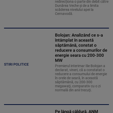
redirecționa o parte din debit către
Dunărea Veche și de a limita
scăderea nivelului apei la
Cernavodă.
Bolojan: Analizând ce s-a
întâmplat în această
săptămână, constat o
reducere a consumurilor de
energie seara cu 200-300
MW
STIRI POLITICE
Premierul interimar Ilie Bolojan a
declarat, vineri, că a constatat o
reducere a consumului de energie
în orele de seară, în această
săptămână, cu 200-300
megawaţi, comparativ cu o zi
normală din anii trecuţi.
Pe lângă căldură, ANM