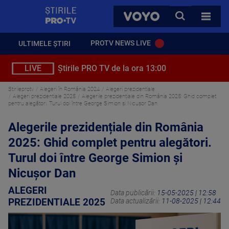
StirilePROTV
CAUTA
VOYO
TOATE 
PROTV NEWS LIVE
ULTIMELE ȘTIRI
LIVE
Știrile PRO TV de la ora 13:00
Stirileprotv
Alegeri în România 2024
Alegeri prezidentiale
Alegeri prezidentiale 2025
Alegerile prezidențiale din România 2025: Ghid complet
pentru alegători. Turul doi între George Simion și Nicușor Dan
Alegerile prezidențiale din România
2025: Ghid complet pentru alegători.
Turul doi între George Simion și
Nicușor Dan
ALEGERI
Data publicării:
15-05-2025 | 12:58
PREZIDENTIALE 2025
Data actualizării:
11-08-2025 | 12:44