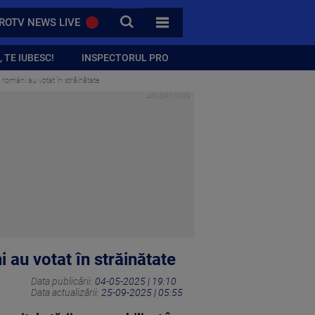
CAUTA
ROTV NEWS LIVE
TOATE CATEGORIILE
 TE IUBESC!
INSPECTORUL PRO
 români au votat în străinătate
 au votat în străinătate
Data publicării:
04-05-2025 | 19:10
Data actualizării:
25-09-2025 | 05:55