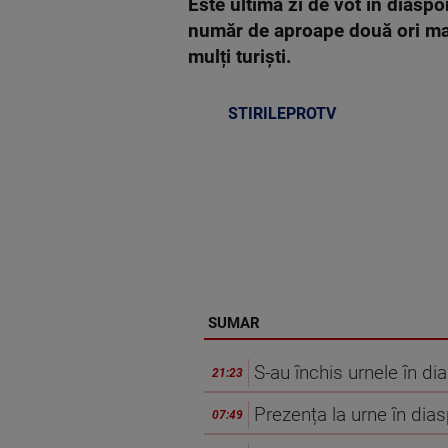
Este ultima zi de vot în diaspo
număr de aproape două ori mai 
mulți turiști.
STIRILEPROTV
SUMAR
S-au închis urnele în di
21:23
Prezența la urne în dia
07:49