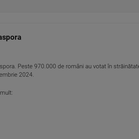
iaspora
iaspora. Peste 970.000 de români au votat în străinăta
oiembrie 2024.
 mult: