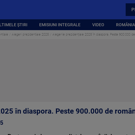
P
LTIMELE ȘTIRI
EMISIUNI INTEGRALE
VIDEO
ROMÂNIA,
ntiale
Alegeri prezidentiale 2025
Alegerile prezidențiale 2025 în diaspora. Peste 900.000 de
2025 în diaspora. Peste 900.000 de români
25