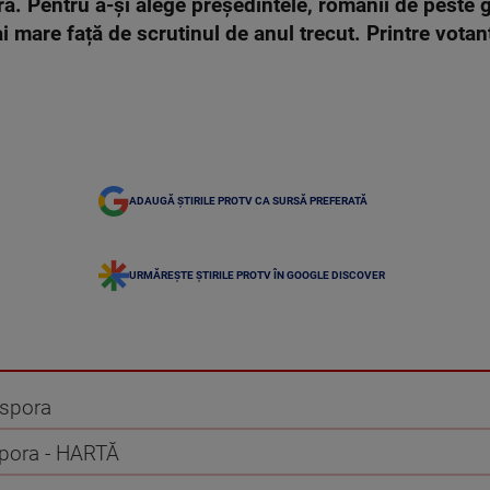
ra. Pentru a-și alege președintele, românii de peste gr
mare față de scrutinul de anul trecut. Printre votanț
ADAUGĂ ȘTIRILE PROTV CA SURSĂ PREFERATĂ
URMĂREȘTE ȘTIRILE PROTV ÎN GOOGLE DISCOVER
aspora
spora - HARTĂ