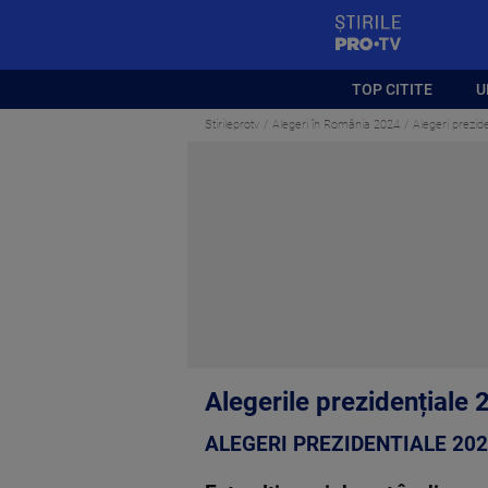
StirilePROTV
TOP CITITE
U
Stirileprotv
Alegeri în România 2024
Alegeri prezide
Alegerile prezidențiale 
ALEGERI PREZIDENTIALE 20