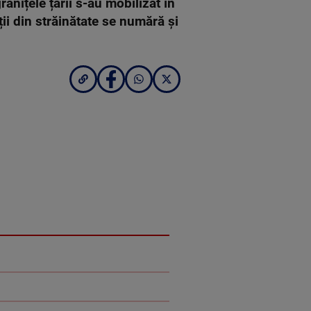
anițele țării s-au mobilizat în
ii din străinătate se numără și