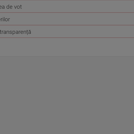
ea de vot
rilor
 transparență