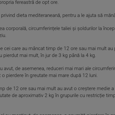
 propria fereastră de opt ore.
ri privind dieta mediteraneană, pentru a le ajuta să mă
 corporală, circumferințele taliei și șoldurilor la încep
ziu.
 ce cei care au mâncat timp de 12 ore sau mai mult au 
u pierdut mai mult, în jur de 3 kg până la 4 kg.
au avut, de asemenea, reduceri mai mari ale circumferințe
t o pierdere în greutate mai mare după 12 luni.
mp de 12 ore sau mai mult au avut o creștere medie a g
tate de aproximativ 2 kg în grupurile cu restricție timpu