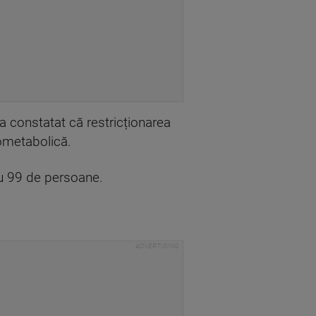
 a constatat că restricționarea
iometabolică.
ru 99 de persoane.