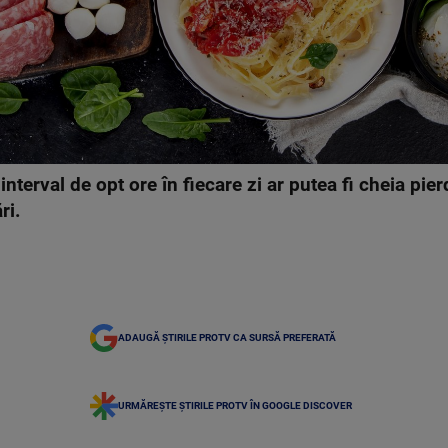
interval de opt ore în fiecare zi ar putea fi cheia pie
ri.
ADAUGĂ ȘTIRILE PROTV CA SURSĂ PREFERATĂ
URMĂREȘTE ȘTIRILE PROTV ÎN GOOGLE DISCOVER