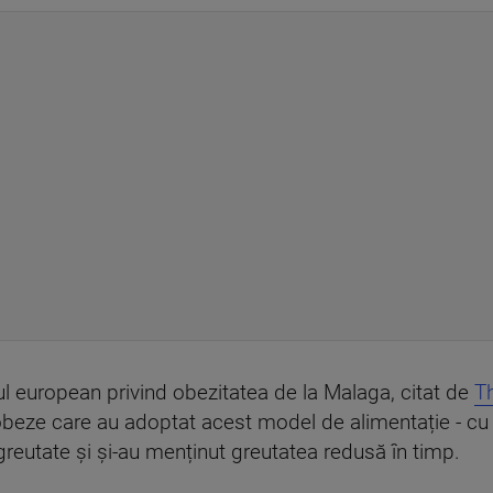
l european privind obezitatea de la Malaga, citat de
T
eze care au adoptat acest model de alimentație - cu r
greutate și și-au menținut greutatea redusă în timp.