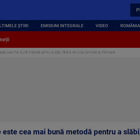
P
LTIMELE ȘTIRI
EMISIUNI INTEGRALE
VIDEO
ROMÂNIA,
neții
 este cea mai bună metodă pentru a slăbi, fără a renunța complet la mâncare
e este cea mai bună metodă pentru a slăbi