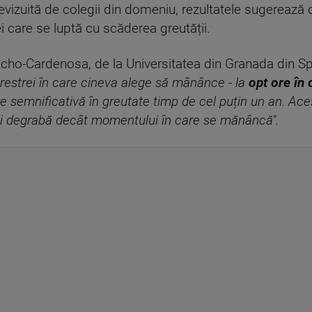
evizuită de colegii din domeniu, rezultatele sugerează 
i care se luptă cu scăderea greutății.
acho-Cardenosa, de la Universitatea din Granada din Spa
erestrei în care cineva alege să mânânce - la
opt ore în 
re semnificativă în greutate timp de cel puțin un an. Acest
 degrabă decât momentului în care se mănâncă".