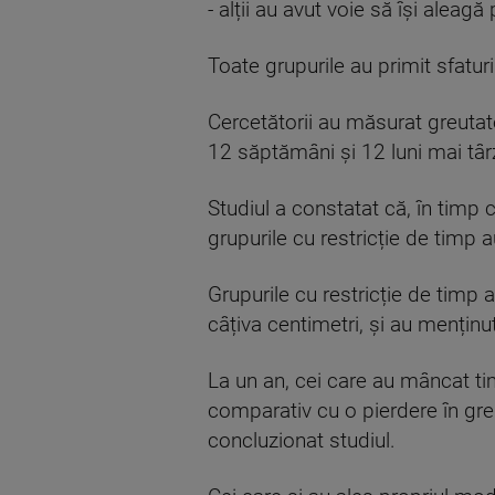
- alții au avut voie să își aleagă
Toate grupurile au primit sfatu
Cercetătorii au măsurat greutatea
12 săptămâni și 12 luni mai târ
Studiul a constatat că, în timp
grupurile cu restricție de timp a
Grupurile cu restricție de timp 
câțiva centimetri, și au menținu
La un an, cei care au mâncat ti
comparativ cu o pierdere în greu
concluzionat studiul.