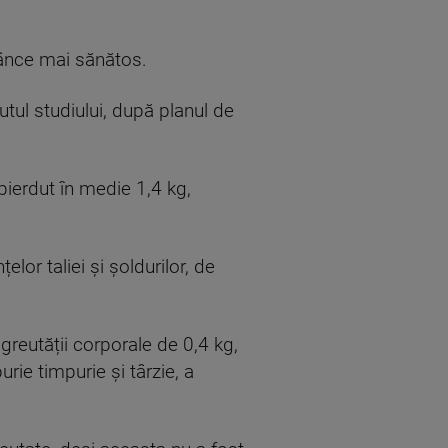
nânce mai sănătos.
utul studiului, după planul de
pierdut în medie 1,4 kg,
lor taliei și șoldurilor, de
reutății corporale de 0,4 kg,
rie timpurie și târzie, a