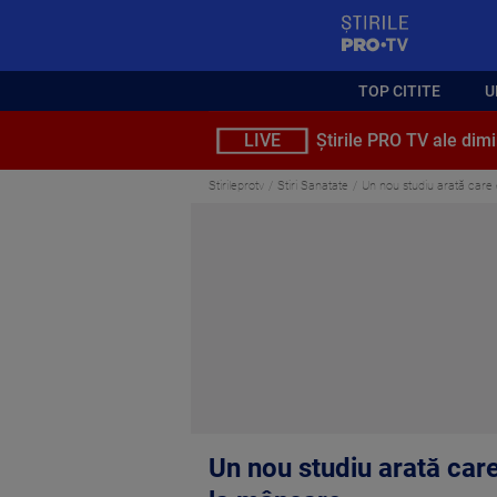
StirilePROTV
TOP CITITE
U
LIVE
Știrile PRO TV ale dimi
Stirileprotv
Stiri Sanatate
Un nou studiu arată care
Un nou studiu arată car