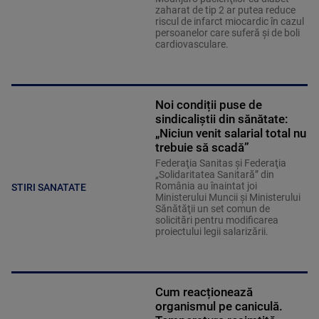
zaharat de tip 2 ar putea reduce
riscul de infarct miocardic în cazul
persoanelor care suferă şi de boli
cardiovasculare.
Noi condiții puse de
sindicaliștii din sănătate:
„Niciun venit salarial total nu
trebuie să scadă”
Federaţia Sanitas şi Federaţia
„Solidaritatea Sanitară” din
România au înaintat joi
STIRI SANATATE
Ministerului Muncii şi Ministerului
Sănătăţii un set comun de
solicitări pentru modificarea
proiectului legii salarizării.
Cum reacționează
organismul pe caniculă.