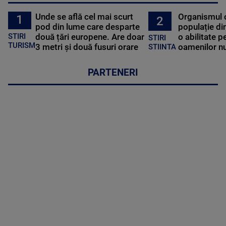
Unde se află cel mai scurt
Organismul 
1
2
pod din lume care desparte
populație di
STIRI
două țări europene. Are doar
o abilitate p
STIRI
TURISM
3 metri și două fusuri orare
oamenilor nu
STIINTA
PARTENERI