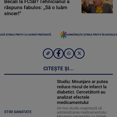
Becali la FCSB? Tehnicianul a
răspuns fabulos: „Să o luăm
sincer!”
UGĂ ȘTIRILE PROTV CA SURSĂ PREFERATĂ
URMĂREȘTE ȘTIRILE PROTV ÎN GOOGLE 
CITEȘTE ȘI...
Studiu: Mounjaro ar putea
reduce riscul de infarct la
diabetici. Cercetătorii au
analizat efectele
medicamentului
Un nou studiu sugerează că
STIRI SANATATE
administrarea medicamentului
Mounjaro pacienţilor cu diabet