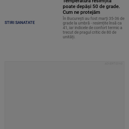
Temperatura resimțită
poate depăși 50 de grade.
Cum ne protejăm
În București au fost marți 35-36 de
STIRI SANATATE
grade la umbră - resimțite însă ca
41, iar indicele de confort termic a
trecut de pragul critic de 80 de
unități.