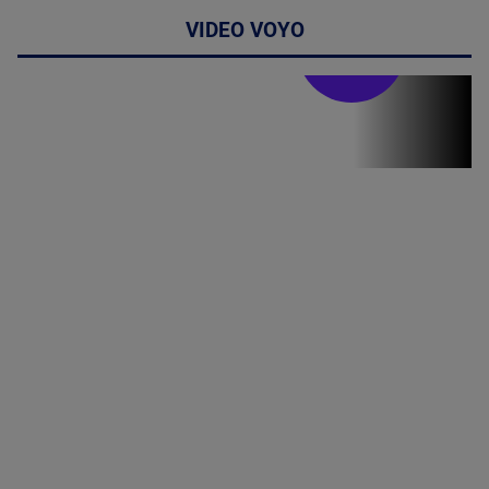
VIDEO VOYO
Stirile PRO TV
Stirile PRO
TV # 06.00 -
07 August
2026
MAI
MULTE
DETALII