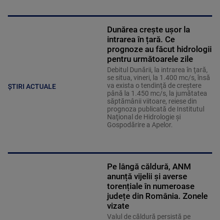
Dunărea crește ușor la
intrarea în țară. Ce
prognoze au făcut hidrologii
pentru următoarele zile
Debitul Dunării, la intrarea în ţară,
se situa, vineri, la 1.400 mc/s, însă
va exista o tendinţă de creştere
ȘTIRI ACTUALE
până la 1.450 mc/s, la jumătatea
săptămânii viitoare, reiese din
prognoza publicată de Institutul
Naţional de Hidrologie şi
Gospodărire a Apelor.
Pe lângă căldură, ANM
anunță vijelii și averse
torențiale în numeroase
județe din România. Zonele
vizate
Valul de căldură persistă pe