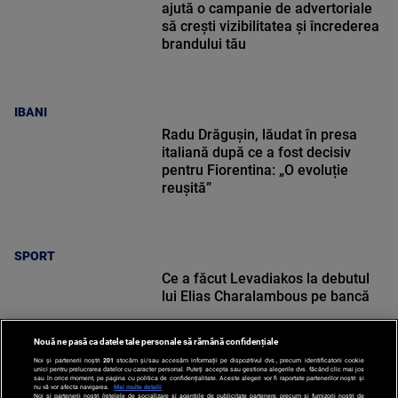
ajută o campanie de advertoriale
să crești vizibilitatea și încrederea
brandului tău
IBANI
Radu Drăgușin, lăudat în presa
italiană după ce a fost decisiv
pentru Fiorentina: „O evoluție
reușită”
SPORT
Ce a făcut Levadiakos la debutul
lui Elias Charalambous pe bancă
Nouă ne pasă ca datele tale personale să rămână confidențiale
Noi și partenerii noștri
201
stocăm și/sau accesăm informații pe dispozitivul dvs., precum identificatorii cookie
unici pentru prelucrarea datelor cu caracter personal. Puteți accepta sau gestiona alegerile dvs. făcând clic mai jos
sau în orice moment, pe pagina cu politica de confidențialitate. Aceste alegeri vor fi raportate partenerilor noștri și
nu vă vor afecta navigarea.
Mai multe detalii
Noi si partenerii nostri (retelele de socializare si agentiile de publicitate partenere, precum si furnizorii nostri de