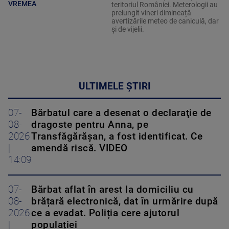
VREMEA
teritoriul României. Meterologii au
prelungit vineri dimineață
avertizările meteo de caniculă, dar
și de vijelii.
ULTIMELE ȘTIRI
07-
Bărbatul care a desenat o declaraţie de
08-
dragoste pentru Anna, pe
2026
Transfăgărăşan, a fost identificat. Ce
|
amendă riscă. VIDEO
14:09
07-
Bărbat aflat în arest la domiciliu cu
08-
brățară electronică, dat în urmărire după
2026
ce a evadat. Poliția cere ajutorul
|
populației