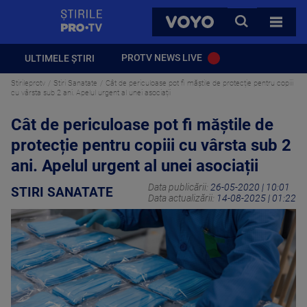
StirilePROTV
CAUTA
VOYO
TOATE 
PROTV NEWS LIVE
ULTIMELE ȘTIRI
Stirileprotv
Stiri Sanatate
Cât de periculoase pot fi măștile de protecție pentru copiii
cu vârsta sub 2 ani. Apelul urgent al unei asociații
Cât de periculoase pot fi măștile de
protecție pentru copiii cu vârsta sub 2
ani. Apelul urgent al unei asociații
Data publicării:
26-05-2020 | 10:01
STIRI SANATATE
Data actualizării:
14-08-2025 | 01:22