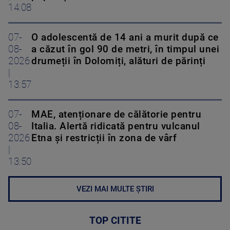
14:08
07-
O adolescentă de 14 ani a murit după ce
08-
a căzut în gol 90 de metri, în timpul unei
2026
drumeții în Dolomiți, alături de părinți
|
13:57
07-
MAE, atenționare de călătorie pentru
08-
Italia. Alertă ridicată pentru vulcanul
2026
Etna și restricții în zona de vârf
|
13:50
VEZI MAI MULTE ȘTIRI
TOP CITITE