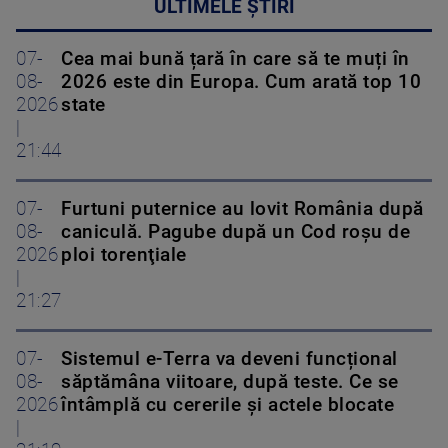
ULTIMELE ȘTIRI
07-
Cea mai bună țară în care să te muți în
08-
2026 este din Europa. Cum arată top 10
2026
state
|
21:44
07-
Furtuni puternice au lovit România după
08-
caniculă. Pagube după un Cod roşu de
2026
ploi torenţiale
|
21:27
07-
Sistemul e-Terra va deveni funcțional
08-
săptămâna viitoare, după teste. Ce se
2026
întâmplă cu cererile și actele blocate
|