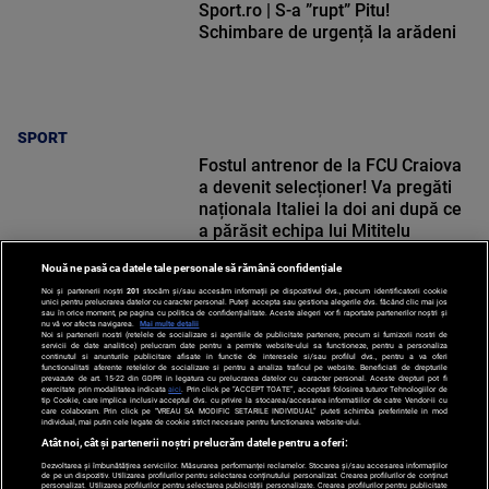
Sport.ro | S-a ”rupt” Pitu!
Schimbare de urgență la arădeni
SPORT
Fostul antrenor de la FCU Craiova
a devenit selecționer! Va pregăti
naționala Italiei la doi ani după ce
a părăsit echipa lui Mititelu
Nouă ne pasă ca datele tale personale să rămână confidențiale
Noi și partenerii noștri
201
stocăm și/sau accesăm informații pe dispozitivul dvs., precum identificatorii cookie
unici pentru prelucrarea datelor cu caracter personal. Puteți accepta sau gestiona alegerile dvs. făcând clic mai jos
SPORT
sau în orice moment, pe pagina cu politica de confidențialitate. Aceste alegeri vor fi raportate partenerilor noștri și
nu vă vor afecta navigarea.
Mai multe detalii
Noi si partenerii nostri (retelele de socializare si agentiile de publicitate partenere, precum si furnizorii nostri de
servicii de date analitice) prelucram date pentru a permite website-ului sa functioneze, pentru a personaliza
continutul si anunturile publicitare afisate in functie de interesele si/sau profilul dvs., pentru a va oferi
functionalitati aferente retelelor de socializare si pentru a analiza traficul pe website. Beneficiati de drepturile
prevazute de art. 15-22 din GDPR in legatura cu prelucrarea datelor cu caracter personal. Aceste drepturi pot fi
exercitate prin modalitatea indicata
aici
. Prin click pe “ACCEPT TOATE”, acceptati folosirea tuturor Tehnologiilor de
tip Cookie, care implica inclusiv acceptul dvs. cu privire la stocarea/accesarea informatiilor de catre Vendor-ii cu
care colaboram. Prin click pe “VREAU SA MODIFIC SETARILE INDIVIDUAL” puteti schimba preferintele in mod
individual, mai putin cele legate de cookie strict necesare pentru functionarea website-ului.
Atât noi, cât și partenerii noștri prelucrăm datele pentru a oferi:
Dezvoltarea și îmbunătățirea serviciilor. Măsurarea performanței reclamelor. Stocarea și/sau accesarea informațiilor
de pe un dispozitiv. Utilizarea profilurilor pentru selectarea conținutului personalizat. Crearea profilurilor de conținut
personalizat. Utilizarea profilurilor pentru selectarea publicității personalizate. Crearea profilurilor pentru publicitate