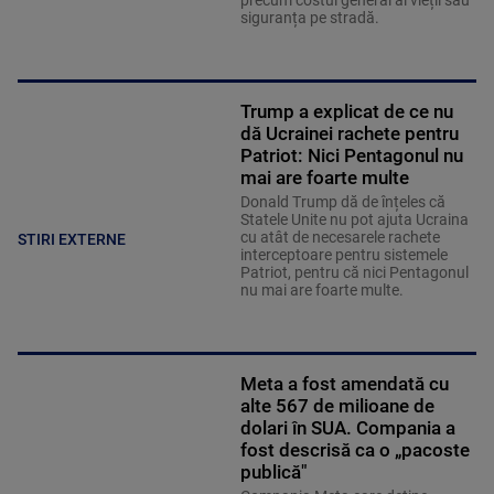
precum costul general al vieții sau
siguranța pe stradă.
Trump a explicat de ce nu
dă Ucrainei rachete pentru
Patriot: Nici Pentagonul nu
mai are foarte multe
Donald Trump dă de înțeles că
Statele Unite nu pot ajuta Ucraina
cu atât de necesarele rachete
STIRI EXTERNE
interceptoare pentru sistemele
Patriot, pentru că nici Pentagonul
nu mai are foarte multe.
Meta a fost amendată cu
alte 567 de milioane de
dolari în SUA. Compania a
fost descrisă ca o „pacoste
publică"