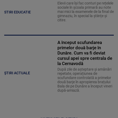
Elevii care îşi fac conturi pe rețelele
sociale în școala primară au note
mai mici la examenele de la final de
STIRI EDUCATIE
gimnaziu, în special la științe și
citire.
A început scufundarea
primelor două barje în
Dunăre. Cum va fi deviat
cursul apei spre centrala de
la Cernavodă
După zile de așteptare și amânări
ȘTIRI ACTUALE
repetate, operațiunea de
scufundare controlată a primelor
două barje în apropierea brațului
Bala de pe Dunăre a început vineri
după-amiază.