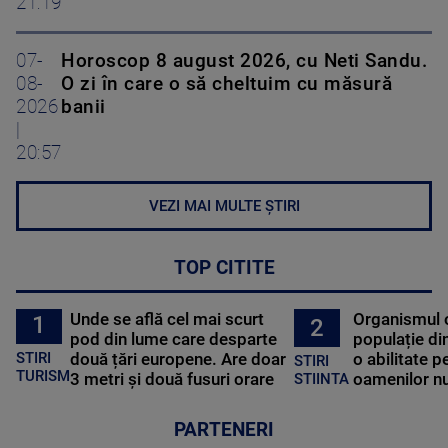
21:19
07-
Horoscop 8 august 2026, cu Neti Sandu.
08-
O zi în care o să cheltuim cu măsură
2026
banii
|
20:57
VEZI MAI MULTE ȘTIRI
TOP CITITE
Unde se află cel mai scurt
Organismul 
1
2
pod din lume care desparte
populație di
STIRI
două țări europene. Are doar
o abilitate p
STIRI
TURISM
3 metri și două fusuri orare
oamenilor nu
STIINTA
PARTENERI