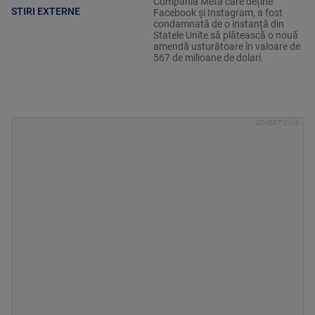
Compania Meta care deține
STIRI EXTERNE
Facebook și Instagram, a fost
condamnată de o instanță din
Statele Unite să plătească o nouă
amendă usturătoare în valoare de
567 de milioane de dolari.