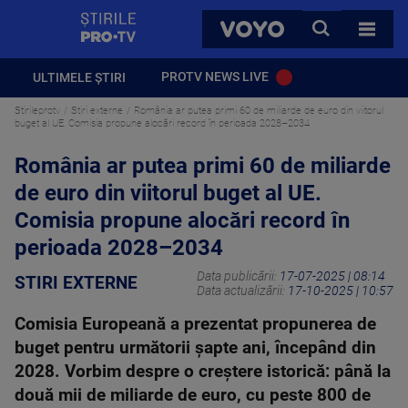
StirilePROTV
CAUTA
VOYO
TOATE 
PROTV NEWS LIVE
ULTIMELE ȘTIRI
Stirileprotv
Stiri externe
România ar putea primi 60 de miliarde de euro din viitorul
buget al UE. Comisia propune alocări record în perioada 2028–2034
România ar putea primi 60 de miliarde
de euro din viitorul buget al UE.
Comisia propune alocări record în
perioada 2028–2034
Data publicării:
17-07-2025 | 08:14
STIRI EXTERNE
Data actualizării:
17-10-2025 | 10:57
Comisia Europeană a prezentat propunerea de
buget pentru următorii șapte ani, începând din
2028. Vorbim despre o creștere istorică: până la
două mii de miliarde de euro, cu peste 800 de