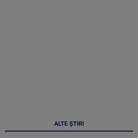
TV # 19.00 -
06 August
2026
MAI
MULTE
DETALII
47:43
ALTE ȘTIRI