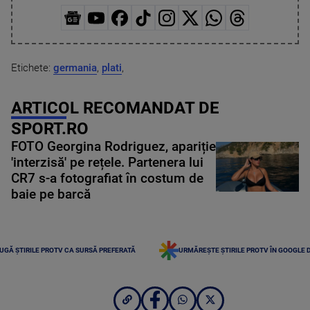
Etichete:
germania
,
plati
,
ARTICOL RECOMANDAT DE
SPORT.RO
FOTO Georgina Rodriguez, apariție
'interzisă' pe rețele. Partenera lui
CR7 s-a fotografiat în costum de
baie pe barcă
UGĂ ȘTIRILE PROTV CA SURSĂ PREFERATĂ
URMĂREȘTE ȘTIRILE PROTV ÎN GOOGLE 