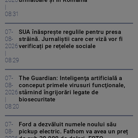
2026
următoare și în România
|
08:31
07-
SUA înăsprește regulile pentru presa
08-
străină. Jurnaliștii care cer viză vor fi
2026
verificați pe rețelele sociale
|
08:29
07-
The Guardian: Inteligenţa artificială a
08-
conceput primele virusuri funcţionale,
2026
stârnind îngrijorări legate de
|
biosecuritate
08:20
07-
Ford a dezvăluit numele noului său
08-
pickup electric. Fathom va avea un preț