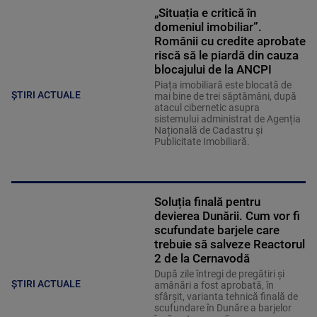
„Situația e critică în
domeniul imobiliar”.
Românii cu credite aprobate
riscă să le piardă din cauza
blocajului de la ANCPI
Piața imobiliară este blocată de
ȘTIRI ACTUALE
mai bine de trei săptămâni, după
atacul cibernetic asupra
sistemului administrat de Agenția
Națională de Cadastru și
Publicitate Imobiliară.
Soluția finală pentru
devierea Dunării. Cum vor fi
scufundate barjele care
trebuie să salveze Reactorul
2 de la Cernavodă
După zile întregi de pregătiri și
ȘTIRI ACTUALE
amânări a fost aprobată, în
sfârșit, varianta tehnică finală de
scufundare în Dunăre a barjelor