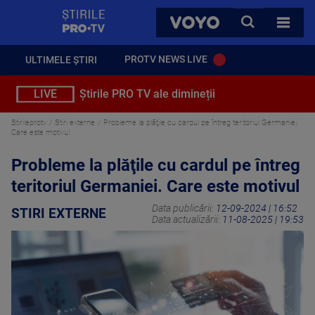
StirilePROTV
CAUTA
VOYO
TOATE 
PROTV NEWS LIVE
ULTIMELE ȘTIRI
LIVE
Știrile PRO TV ale dimineții
Stirileprotv
Stiri externe
Probleme la plăţile cu cardul pe întreg teritoriul Germaniei.
Care este motivul
Probleme la plăţile cu cardul pe întreg
teritoriul Germaniei. Care este motivul
Data publicării:
12-09-2024 | 16:52
STIRI EXTERNE
Data actualizării:
11-08-2025 | 19:53