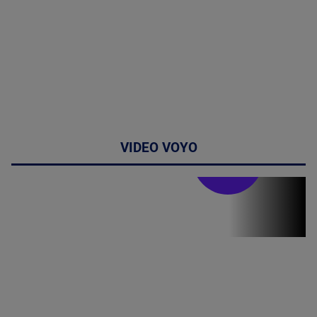
VIDEO VOYO
Stirile PRO TV
Stirile PRO