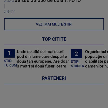
2026
de sub 30.000 de dolari. FOTO
|
08:12
VEZI MAI MULTE ȘTIRI
TOP CITITE
Unde se află cel mai scurt
Organismul 
1
2
pod din lume care desparte
populație di
STIRI
două țări europene. Are doar
o abilitate p
STIRI
TURISM
3 metri și două fusuri orare
oamenilor nu
STIINTA
PARTENERI