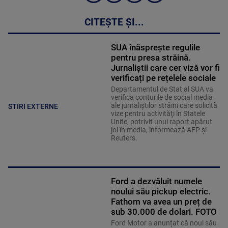
CITEȘTE ȘI...
SUA înăsprește regulile
pentru presa străină.
Jurnaliștii care cer viză vor fi
verificați pe rețelele sociale
Departamentul de Stat al SUA va
verifica conturile de social media
ale jurnaliştilor străini care solicită
STIRI EXTERNE
vize pentru activităţi în Statele
Unite, potrivit unui raport apărut
joi în media, informează AFP şi
Reuters.
Ford a dezvăluit numele
noului său pickup electric.
Fathom va avea un preț de
sub 30.000 de dolari. FOTO
Ford Motor a anunțat că noul său