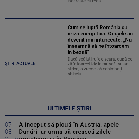
încărcate cu rocă.
Cum se luptă România cu
criza energetică. Orașele au
devenit mai întunecate. „Nu
înseamnă să ne întoarcem
în beznă”
Dacă spălați rufele seara, după ce
ȘTIRI ACTUALE
vă întoarceți de la muncă, nu ar
strica, o vreme, să schimbați
obiceiul.
ULTIMELE ȘTIRI
07-
A început să plouă în Austria, apele
08-
Dunării ar urma să crească zilele