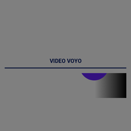
VIDEO VOYO
Stirile PRO TV
Stirile PRO