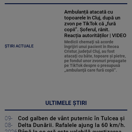
Ambulanță atacată cu
topoarele în Cluj, după un
zvon pe TikTok că „fură
copii”. Șoferul, rănit.
Reacția autorităților | VIDEO
Medicii chemaţi să acorde
ȘTIRI ACTUALE
îngrijiri unui pacient în Recea
Cristur, judeţul Cluj, au fost
atacaţi cu bâte, topoare şi pietre,
pe fondul unor zvonuri propagate
pe TikTok despre o presupusă
„ambulanţă care fură copii”.
ULTIMELE ȘTIRI
09-
Cod galben de vânt puternic în Tulcea și
08-
Delta Dunării. Rafalele ajung la 60 km/h.