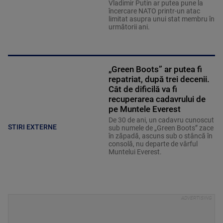
Vladimir Putin ar putea pune la
încercare NATO printr-un atac
limitat asupra unui stat membru în
următorii ani.
„Green Boots” ar putea fi
repatriat, după trei decenii.
Cât de dificilă va fi
recuperarea cadavrului de
pe Muntele Everest
De 30 de ani, un cadavru cunoscut
STIRI EXTERNE
sub numele de „Green Boots” zace
în zăpadă, ascuns sub o stâncă în
consolă, nu departe de vârful
Muntelui Everest.