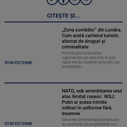
CITEȘTE ȘI...
„Zona zombilor” din Londra.
Cum arată cartierul turistic
afectat de droguri și
criminalitate
Pe trotuarul unei străzi
aglomerate, pe care trec în pas
rapid mii de navetiști și turiști, zac
STIRI EXTERNE
trei bărbați.
NATO, sub amenințarea unui
atac limitat rusesc. WSJ:
Putin ar putea trimite
militari în uniforme fără
însemne
Serviciile de informații americane
STIRI EXTERNE
au avertizat că președintele rus