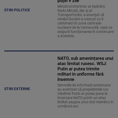
puțin 9 zile
Ministrul interimar al Apărării,
STIRI POLITICE
Radu Miruţă, dar şi al
Transporturilor, a anunţat că
nivelul Dunării a crescut cu 8
centimetri în zona centralei
nucleare de la Cernavodă, ceea ce
asigură funcţionarea în continuare
a acesteia.
NATO, sub amenințarea unui
atac limitat rusesc. WSJ:
Putin ar putea trimite
militari în uniforme fără
însemne
Serviciile de informații americane
STIRI EXTERNE
au avertizat că președintele rus
Vladimir Putin ar putea pune la
încercare NATO printr-un atac
limitat asupra unui stat membru în
următorii ani.