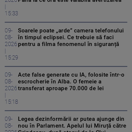
2026
Până la ce oră este valabilă avertizarea
|
15:33
09-
Soarele poate „arde” camera telefonului
08-
în timpul eclipsei. Ce trebuie să faci
2026
pentru a filma fenomenul în siguranță
|
15:29
09-
Acte false generate cu IA, folosite într-o
08-
escrocherie în Alba. O femeie a
2026
transferat aproape 70.000 de lei
|
15:18
09-
Legea dezinformării ar putea ajunge din
08-
nou în Parlament. Apelul lui Miruță către