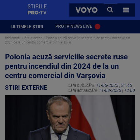
StirilePROTV
CAUTA
VOYO
TOATE 
PROTV NEWS LIVE
ULTIMELE ȘTIRI
Stirileprotv
Stiri externe
Polonia acuză serviciile secrete ruse pentru incendiul din
2024 de la un centru comercial din Varşovia
Polonia acuză serviciile secrete ruse
pentru incendiul din 2024 de la un
centru comercial din Varşovia
Data publicării:
11-05-2025 | 21:45
STIRI EXTERNE
Data actualizării:
11-08-2025 | 12:00