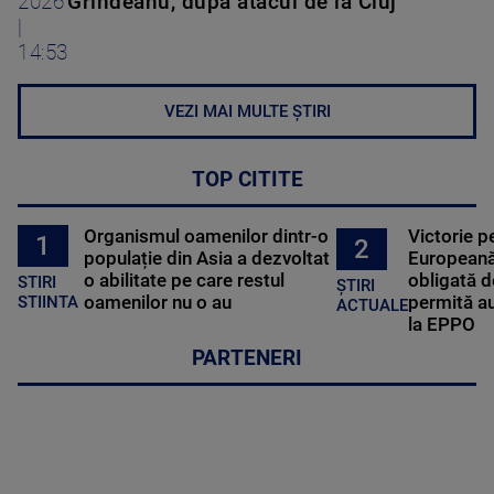
2026
Grindeanu, după atacul de la Cluj
|
14:53
VEZI MAI MULTE ȘTIRI
TOP CITITE
Organismul oamenilor dintr-o
Victorie p
1
2
populație din Asia a dezvoltat
Europeană
o abilitate pe care restul
obligată d
STIRI
ȘTIRI
oamenilor nu o au
permită au
STIINTA
ACTUALE
la EPPO
PARTENERI