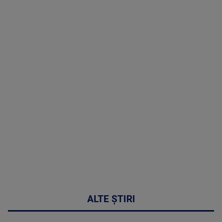
TV # 07.00 -
09 August
2026
MAI
MULTE
DETALII
02:33:45
ALTE ȘTIRI