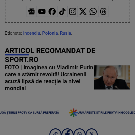
Etichete:
incendiu
,
Polonia
,
Rusia
,
ARTICOL RECOMANDAT DE
SPORT.RO
FOTO | Imaginea cu Vladimir Putin
care a stârnit revoltă! Ucrainenii
acuză lipsă de reacție la nivel
mondial
UGĂ ȘTIRILE PROTV CA SURSĂ PREFERATĂ
URMĂREȘTE ȘTIRILE PROTV ÎN GOOGLE 