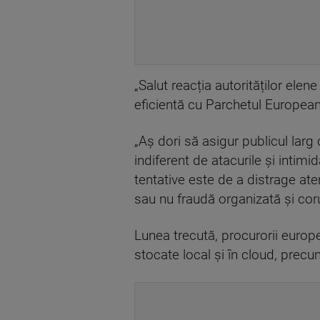
„Salut reacția autorităților el
eficientă cu Parchetul European
„Aș dori să asigur publicul larg 
indiferent de atacurile și intim
tentative este de a distrage ate
sau nu fraudă organizată și coru
Lunea trecută, procurorii europ
stocate local și în cloud, precu