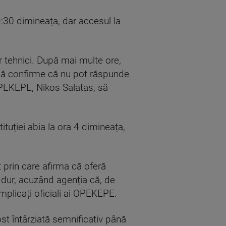
 9:30 dimineața, dar accesul la
r tehnici. După mai multe ore,
 să confirme că nu pot răspunde
i OPEKEPE, Nikos Salatas, să
ituției abia la ora 4 dimineața,
 prin care afirma că oferă
 dur, acuzând agenția că, de
implicați oficiali ai OPEKEPE.
ost întârziată semnificativ până