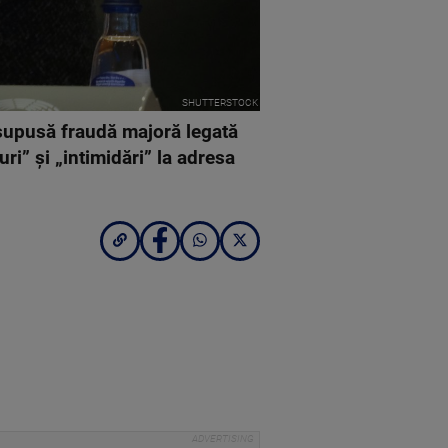
SHUTTERSTOCK
supusă fraudă majoră legată
ri” și „intimidări” la adresa