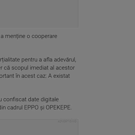
e a menține o cooperare
țialitate pentru a afla adevărul,
der că scopul imediat al acestor
rtant în acest caz: A existat
 confiscat date digitale
lor din cadrul EPPO și OPEKEPE.