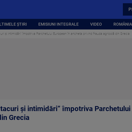
P
LTIMELE ȘTIRI
EMISIUNI INTEGRALE
VIDEO
ROMÂNIA,
ri și intimidări” împotriva Parchetului European în ancheta privind frauda agricolă din Grecia
acuri și intimidări” împotriva Parchetulu
din Grecia