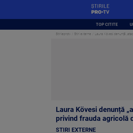
StirilePROTV
TOP CITITE
U
Stirileprotv
Stiri externe
Laura Kövesi denunță „atacu
Laura Kövesi denunță „at
privind frauda agricolă 
STIRI EXTERNE