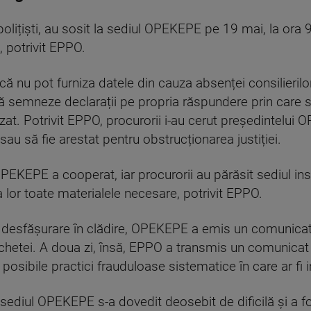
 polițiști, au sosit la sediul OPEKEPE pe 19 mai, la ora
t, potrivit EPPO.
ă nu pot furniza datele din cauza absenței consilierilo
 să semneze declarații pe propria răspundere prin care
efuzat. Potrivit EPPO, procurorii i-au cerut președintelu
au să fie arestat pentru obstrucționarea justiției.
PEKEPE a cooperat, iar procurorii au părăsit sediul inst
 lor toate materialele necesare, potrivit EPPO.
ină desfășurare în clădire, OPEKEPE a emis un comunicat
chetei. A doua zi, însă, EPPO a transmis un comunicat
posibile practici frauduloase sistematice în care ar fi 
 sediul OPEKEPE s-a dovedit deosebit de dificilă și a f