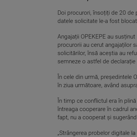
Doi procurori, însoțiți de 20 de
datele solicitate le-a fost bloca
Angajații OPEKEPE au susținut c
procurorii au cerut angajaților
solicitărilor, însă aceștia au r
semneze o astfel de declarație s
În cele din urmă, președintele O
în ziua următoare, având asupra
În timp ce conflictul era în pl
întreaga cooperare în cadrul an
fapt, nu a cooperat și sugerând 
„Strângerea probelor digitale la