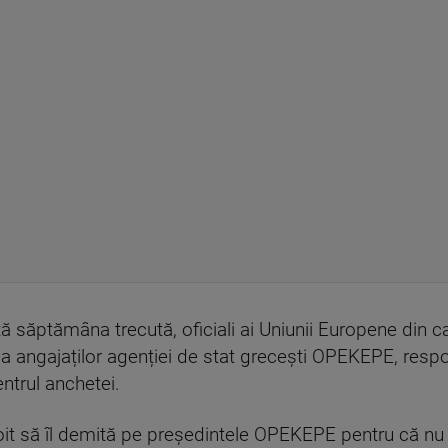
ă săptămâna trecută, oficiali ai Uniunii Europene din 
ea angajaților agenției de stat grecești OPEKEPE, respo
entrul anchetei.
voit să îl demită pe președintele OPEKEPE pentru că n