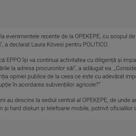
ene la evenimentele recente de la OPEKEPE, cu scopul d
”, a declarat Laura Kövesi pentru POLITICO.
că EPPO își va continua activitatea cu diligență și impar
idările la adresa procurorilor săi”, a adăugat ea. „Consi
nția opiniei publice de la ceea ce este cu adevărat impo
pție în acordarea subvențiilor agricole?”
eni au descins la sediul central al OPEKEPE, de unde au
m și hard diskuri și telefoane mobile, potrivit oficiali