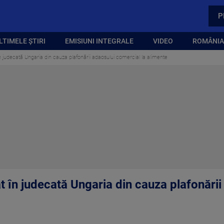
P
LTIMELE ȘTIRI
EMISIUNI INTEGRALE
VIDEO
ROMÂNIA,
 judecată Ungaria din cauza plafonării adaosului comercial la alimente
 în judecată Ungaria din cauza plafonării