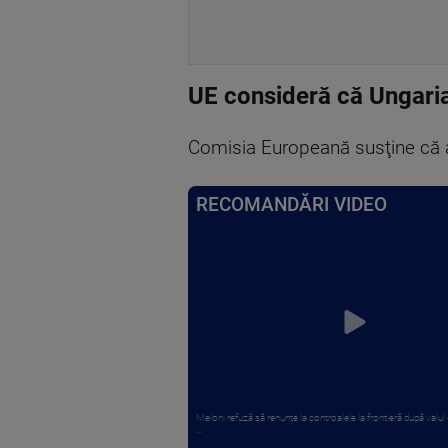
UE consideră că Ungaria 
Comisia Europeană susţine că
RECOMANDĂRI VIDEO
Meloni refuză să renunțe la controalele la frontieră după valul 
...