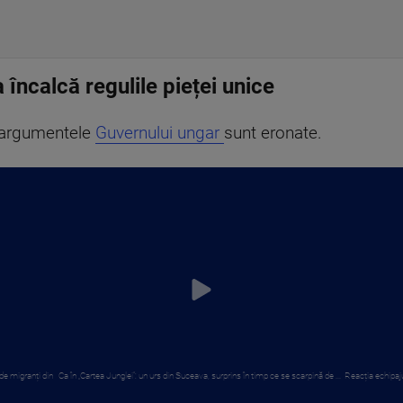
încalcă regulile pieței unice
 argumentele
Guvernului ungar
sunt eronate.
de migranți din
Ca în „Cartea Junglei”: un urs din Suceava, surprins în timp ce se scarpină de ...
Reacția echipaju