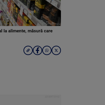
SHUTTERSTOCK
l la alimente, măsură care