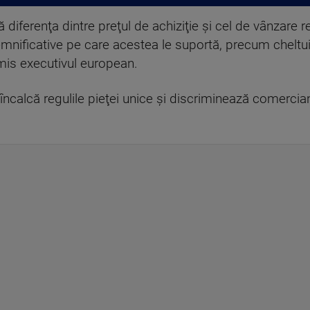
 diferenţa dintre preţul de achiziţie şi cel de vânzare r
emnificative pe care acestea le suportă, precum cheltuie
mis executivul european.
calcă regulile pieţei unice şi discriminează comercianţ