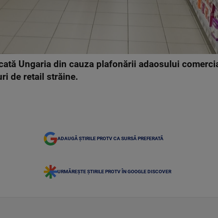
ată Ungaria din cauza plafonării adaosului comercia
ri de retail străine.
ADAUGĂ ȘTIRILE PROTV CA SURSĂ PREFERATĂ
URMĂREȘTE ȘTIRILE PROTV ÎN GOOGLE DISCOVER