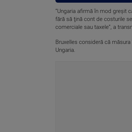
”Ungaria afirmă în mod greşit că
fără să ţină cont de costurile s
comerciale sau taxele”, a trans
Bruxelles consideră că măsura în
Ungaria.