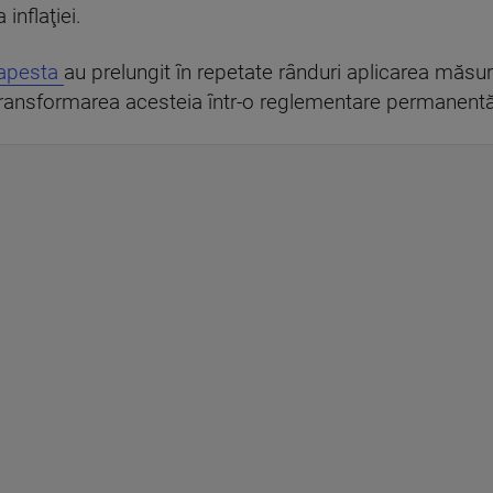
nflaţiei.
apesta
au prelungit în repetate rânduri aplicarea măsuri
s transformarea acesteia într-o reglementare permanentă