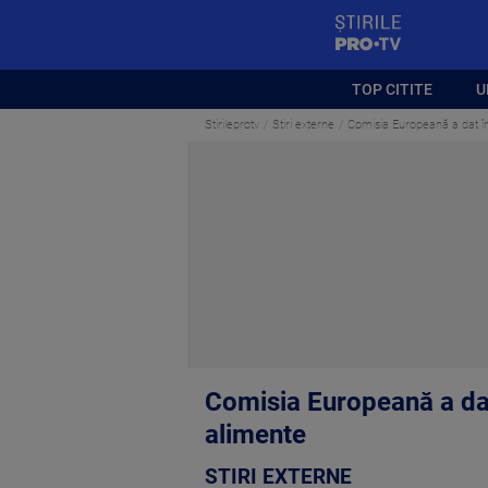
StirilePROTV
TOP CITITE
U
Stirileprotv
Stiri externe
Comisia Europeană a dat în
Comisia Europeană a dat
alimente
STIRI EXTERNE