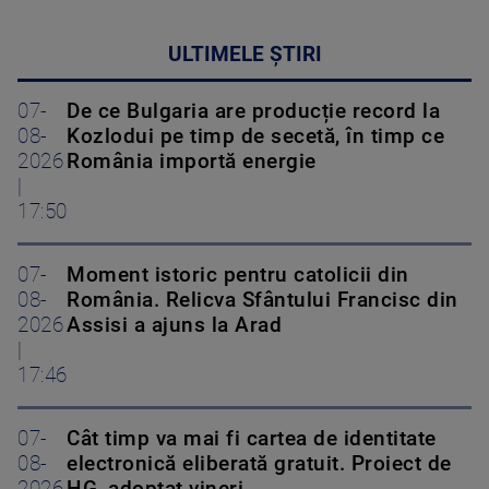
ULTIMELE ȘTIRI
07-
De ce Bulgaria are producție record la
08-
Kozlodui pe timp de secetă, în timp ce
2026
România importă energie
|
17:50
07-
Moment istoric pentru catolicii din
08-
România. Relicva Sfântului Francisc din
2026
Assisi a ajuns la Arad
|
17:46
07-
Cât timp va mai fi cartea de identitate
08-
electronică eliberată gratuit. Proiect de