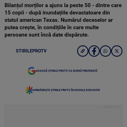
Bilanțul morților a ajuns la peste 50 - dintre care
15 copii - după inundațiile devastatoare din
statul american Texas. Numărul deceselor ar
putea crește, în condițiile în care multe
persoane sunt încă date dispărute.
STIRILEPROTV
ADAUGĂ ȘTIRILE PROTV CA SURSĂ PREFERATĂ
URMĂREȘTE ȘTIRILE PROTV ÎN GOOGLE DISCOVER