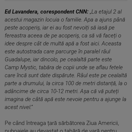
Ed Lavandera, corespondent CNN:
„La etajul 2 al
acestui magazin locuia o familie. Apa a ajuns până
peste acoperiș, iar ei au fost nevoiți să iasă pe
fereastra aceea de pe acoperiș, ca să vă faceți o
idee despre cât de multă apă a fost aici. Aceasta
este autostrada care parcurge în paralel râul
Guadalupe, iar dincolo, pe cealaltă parte este
Camp Mystic, tabăra de copii unde se aflau fetele
care încă sunt date dispărute. Râul este pe cealaltă
parte a drumului, la circa 100 de metri distanță, la o
adâncime de circa 10-12 metri. Așa că vă puteți
imagina de câtă apă este nevoie pentru a ajunge la
acest nivel.”
Pe când întreaga țară sărbătorea Ziua Americii,
puhoaiele au devastat o tabără de vară pentru