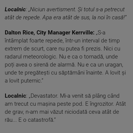
Localnic
: „
Niciun avertisment. Și totul s-a petrecut
atât de repede. Apa era atât de sus, la noi în casă!”
Dalton Rice, City Manager Kerrville:
„S-a
întâmplat foarte repede, într-un interval de timp
extrem de scurt, care nu putea fi prezis. Nici cu
radarul meteorologic. Nu e ca o tornadă, unde
poți avea o sirenă de alarmă. Nu e ca un uragan,
unde te pregătești cu săptămâni înainte. A lovit și
a lovit puternic.”
Localnic
: „Devastator. Mi-a venit să plâng când
am trecut cu mașina peste pod. E îngrozitor. Atât
de grav, n-am mai văzut niciodată ceva atât de
rău... E o catastrofă.”