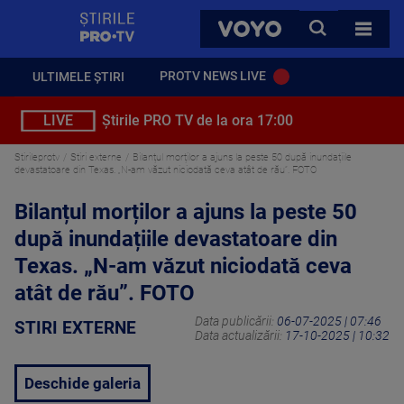
StirilePROTV
CAUTA
VOYO
TOATE 
PROTV NEWS LIVE
ULTIMELE ȘTIRI
LIVE
Știrile PRO TV de la ora 17:00
Stirileprotv
Stiri externe
Bilanțul morților a ajuns la peste 50 după inundațiile
devastatoare din Texas. „N-am văzut niciodată ceva atât de rău”. FOTO
Bilanțul morților a ajuns la peste 50
după inundațiile devastatoare din
Texas. „N-am văzut niciodată ceva
atât de rău”. FOTO
Data publicării:
06-07-2025 | 07:46
STIRI EXTERNE
Data actualizării:
17-10-2025 | 10:32
Deschide galeria