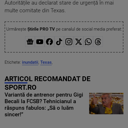
Autoritățile au declarat stare de urgență în mai
multe comitate din Texas.
Urmărește
Știrile PRO TV
pe canalul de social media preferat:
Etichete:
inundatii
,
Texas
,
ARTICOL RECOMANDAT DE
SPORT.RO
Variantă de antrenor pentru Gigi
Becali la FCSB? Tehnicianul a
răspuns fabulos: „Să o luăm
sincer!”