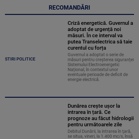
RECOMANDĂRI
Criză energetică. Guvernul a
adoptat de urgență noi
măsuri. În ce interval va
putea Transelectrica să taie
curentul cu forța
Guvernul a adoptat o serie de
STIRI POLITICE
măsuri pentru creșterea siguranței
Sistemului Electroenergetic
Național, în contextul unor
eventuale perioade de deficit de
energie electrică.
Dunărea crește ușor la
intrarea în țară. Ce
prognoze au făcut hidrologii
pentru următoarele zile
Debitul Dunării, la intrarea în ţară,
se situa, vineri, la 1.400 mc/s, însă