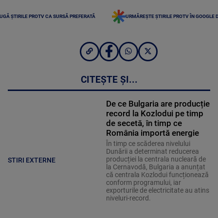
UGĂ ȘTIRILE PROTV CA SURSĂ PREFERATĂ
URMĂREȘTE ȘTIRILE PROTV ÎN GOOGLE 
CITEȘTE ȘI...
De ce Bulgaria are producție
record la Kozlodui pe timp
de secetă, în timp ce
România importă energie
În timp ce scăderea nivelului
Dunării a determinat reducerea
producției la centrala nucleară de
STIRI EXTERNE
la Cernavodă, Bulgaria a anunțat
că centrala Kozlodui funcționează
conform programului, iar
exporturile de electricitate au atins
niveluri-record.