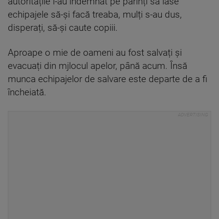
autoritățile i-au îndemnat pe părinți să lase
echipajele să-și facă treaba, mulți s-au dus,
disperați, să-și caute copiii.
Aproape o mie de oameni au fost salvați și
evacuați din mjlocul apelor, până acum. Însă
munca echipajelor de salvare este departe de a fi
încheiată.