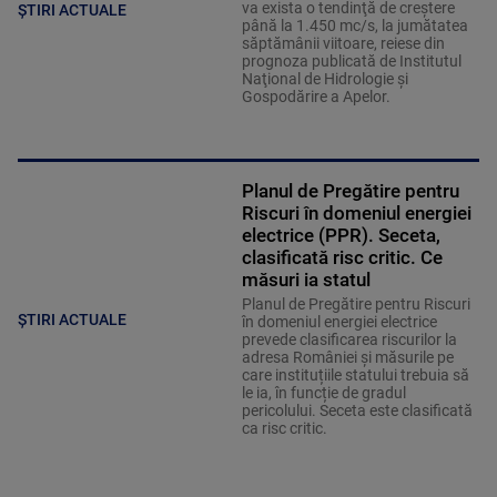
va exista o tendinţă de creştere
ȘTIRI ACTUALE
până la 1.450 mc/s, la jumătatea
săptămânii viitoare, reiese din
prognoza publicată de Institutul
Naţional de Hidrologie şi
Gospodărire a Apelor.
Planul de Pregătire pentru
Riscuri în domeniul energiei
electrice (PPR). Seceta,
clasificată risc critic. Ce
măsuri ia statul
Planul de Pregătire pentru Riscuri
ȘTIRI ACTUALE
în domeniul energiei electrice
prevede clasificarea riscurilor la
adresa României și măsurile pe
care instituțiile statului trebuia să
le ia, în funcție de gradul
pericolului. Seceta este clasificată
ca risc critic.