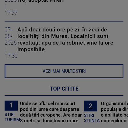
2026
HG, adoptat vineri
|
17:37
07-
Apă doar două ore pe zi, în zeci de
08-
localități din Mureș. Localnicii sunt
2026
revoltați: apa de la robinet vine la ore
|
imposibile
17:30
VEZI MAI MULTE ȘTIRI
TOP CITITE
Unde se află cel mai scurt
Organismul 
1
2
pod din lume care desparte
populație di
STIRI
două țări europene. Are doar
o abilitate p
STIRI
TURISM
3 metri și două fusuri orare
oamenilor nu
STIINTA