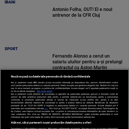
IBANI
Antonio Folha, OUT! El e noul
antrenor de la CFR Cluj
SPORT
Fernando Alonso a cerut un
salariu uluitor pentru a-și prelungi
contractul cu Aston Martin
Nouă ne pasă ca datele tale personale să rămână confidențiale
Noi și partenerii noștri
201
stocăm și/sau accesăm informații pe dispozitivul dvs., precum identificatorii cookie
unici pentru prelucrarea datelor cu caracter personal. Puteți accepta sau gestiona alegerile dvs. făcând clic mai jos
sau în orice moment, pe pagina cu politica de confidențialitate. Aceste alegeri vor fi raportate partenerilor noștri și
nu vă vor afecta navigarea.
Mai multe detalii
Noi si partenerii nostri (retelele de socializare si agentiile de publicitate partenere, precum si furnizorii nostri de
SPORT
servicii de date analitice) prelucram date pentru a permite website-ului sa functioneze, pentru a personaliza
continutul si anunturile publicitare afisate in functie de interesele si/sau profilul dvs., pentru a va oferi
functionalitati aferente retelelor de socializare si pentru a analiza traficul pe website. Beneficiati de drepturile
prevazute de art. 15-22 din GDPR in legatura cu prelucrarea datelor cu caracter personal. Aceste drepturi pot fi
exercitate prin modalitatea indicata
aici
. Prin click pe “ACCEPT TOATE”, acceptati folosirea tuturor Tehnologiilor de
tip Cookie, care implica inclusiv acceptul dvs. cu privire la stocarea/accesarea informatiilor de catre Vendor-ii cu
care colaboram. Prin click pe “VREAU SA MODIFIC SETARILE INDIVIDUAL” puteti schimba preferintele in mod
individual, mai putin cele legate de cookie strict necesare pentru functionarea website-ului.
Atât noi, cât și partenerii noștri prelucrăm datele pentru a oferi:
Dezvoltarea și îmbunătățirea serviciilor. Măsurarea performanței reclamelor. Stocarea și/sau accesarea informațiilor