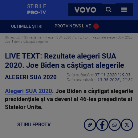
StirilePROTV
CAUTA
VOYO
TOATE 
PROTV NEWS LIVE
ULTIMELE ȘTIRI
Stirileprotv
Stiri externe
Alegeri SUA 2020
LIVE TEXT: Rezultate alegeri SUA 2020.
Joe Biden a câștigat alegerile
LIVE TEXT: Rezultate alegeri SUA
2020. Joe Biden a câștigat alegerile
Data publicării:
07-11-2020 | 19:03
ALEGERI SUA 2020
Data actualizării:
13-08-2025 | 21:31
Alegeri SUA 2020
. Joe Biden a câștigat alegerile
prezidențiale și va deveni al 46-lea președinte al
Statelor Unite.
STIRILEPROTV