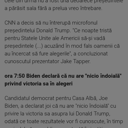
cele din urmă nu a fost una deoarece preşedintele
a părăsit sala fără a prelua vreo întrebare.
CNN a decis să nu întrerupă microfonul
preşedintelui Donald Trump. ''Ce noapte tristă
pentru Statele Unite ale Americii să-şi vadă
preşedintele (...) acuzând în mod fals oamenii că
au încercat să fure alegerile'', a concluzionat
cunoscutul prezentator Jake Tapper.
ora 7:50 Biden declară că nu are ''nicio îndoială''
privind victoria sa în alegeri
Candidatul democrat pentru Casa Albă, Joe
Biden, a declarat joi că nu are "nicio îndoială" cu
privire la victoria sa asupra lui Donald Trump,
odată ce toate rezultatele vor fi cunoscute, în timp