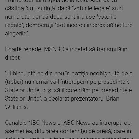
Trump tocmai a spus de la Casa Albă că va
câştiga ''cu uşurinţă'' dacă ''voturile legale'' sunt
numărate, dar că dacă sunt incluse ''voturile
ilegale'', democraţii ''pot încerca încerca să ne fure
alegerile''.
Foarte repede, MSNBC a încetat să transmită în
direct.
''Ei bine, iată-ne din nou în poziţia neobişnuită de a
(trebui) nu numai să-l întrerupem pe preşedintele
Statelor Unite, ci şi să îl corectăm pe preşedintele
Statelor Unite'', a declarat prezentatorul Brian
Williams.
Canalele NBC News şi ABC News au întrerupt, de
asemenea, difuzarea conferinţei de presă, care în