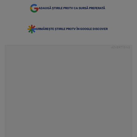
ADAUGĂ ȘTIRILE PROTV CA SURSĂ PREFERATĂ
URMĂREȘTE ȘTIRILE PROTV ÎN GOOGLE DISCOVER