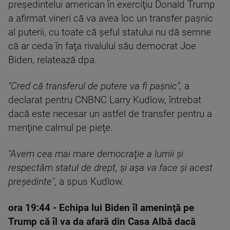
preşedintelui american în exerciţiu Donald Trump
a afirmat vineri că va avea loc un transfer paşnic
al puterii, cu toate că şeful statului nu dă semne
că ar ceda în faţa rivalului său democrat Joe
Biden, relatează dpa.
"Cred că transferul de putere va fi paşnic",
a
declarat pentru CNBNC Larry Kudlow, întrebat
dacă este necesar un astfel de transfer pentru a
menţine calmul pe pieţe.
"Avem cea mai mare democraţie a lumii şi
respectăm statul de drept, şi aşa va face şi acest
preşedinte"
, a spus Kudlow.
ora 19:44
- Echipa lui Biden îl ameninţă pe
Trump că îl va da afară din Casa Albă dacă