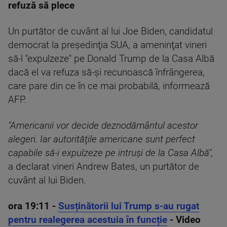
refuză să plece
Un purtător de cuvânt al lui Joe Biden, candidatul
democrat la preşedinţia SUA, a ameninţat vineri
să-l ''expulzeze'' pe Donald Trump de la Casa Albă
dacă el va refuza să-şi recunoască înfrângerea,
care pare din ce în ce mai probabilă, informează
AFP.
"Americanii vor decide deznodământul acestor
alegeri. Iar autorităţile americane sunt perfect
capabile să-i expulzeze pe intruşi de la Casa Albă",
a declarat vineri Andrew Bates, un purtător de
cuvânt al lui Biden.
ora 19:11
-
Susținătorii lui Trump s-au rugat
pentru realegerea acestuia în funcție
- Video