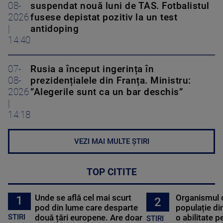
08-
suspendat nouă luni de TAS. Fotbalistul
2026
fusese depistat pozitiv la un test
|
antidoping
14:40
07-
Rusia a început ingerința în
08-
prezidențialele din Franța. Ministru:
2026
”Alegerile sunt ca un bar deschis”
|
14:18
VEZI MAI MULTE ȘTIRI
TOP CITITE
Unde se află cel mai scurt
Organismul 
1
2
pod din lume care desparte
populație di
STIRI
două țări europene. Are doar
o abilitate p
STIRI