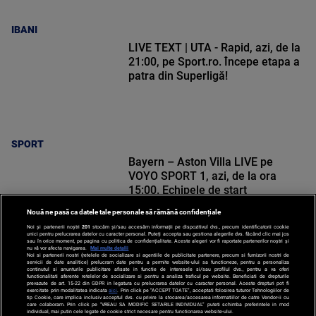
IBANI
LIVE TEXT | UTA - Rapid, azi, de la
21:00, pe Sport.ro. Începe etapa a
patra din Superligă!
SPORT
Bayern – Aston Villa LIVE pe
VOYO SPORT 1, azi, de la ora
15:00. Echipele de start
Nouă ne pasă ca datele tale personale să rămână confidențiale
Noi și partenerii noștri
201
stocăm și/sau accesăm informații pe dispozitivul dvs., precum identificatorii cookie
unici pentru prelucrarea datelor cu caracter personal. Puteți accepta sau gestiona alegerile dvs. făcând clic mai jos
sau în orice moment, pe pagina cu politica de confidențialitate. Aceste alegeri vor fi raportate partenerilor noștri și
nu vă vor afecta navigarea.
Mai multe detalii
Noi si partenerii nostri (retelele de socializare si agentiile de publicitate partenere, precum si furnizorii nostri de
SPORT
servicii de date analitice) prelucram date pentru a permite website-ului sa functioneze, pentru a personaliza
continutul si anunturile publicitare afisate in functie de interesele si/sau profilul dvs., pentru a va oferi
functionalitati aferente retelelor de socializare si pentru a analiza traficul pe website. Beneficiati de drepturile
prevazute de art. 15-22 din GDPR in legatura cu prelucrarea datelor cu caracter personal. Aceste drepturi pot fi
exercitate prin modalitatea indicata
aici
. Prin click pe “ACCEPT TOATE”, acceptati folosirea tuturor Tehnologiilor de
tip Cookie, care implica inclusiv acceptul dvs. cu privire la stocarea/accesarea informatiilor de catre Vendor-ii cu
care colaboram. Prin click pe “VREAU SA MODIFIC SETARILE INDIVIDUAL” puteti schimba preferintele in mod
individual, mai putin cele legate de cookie strict necesare pentru functionarea website-ului.