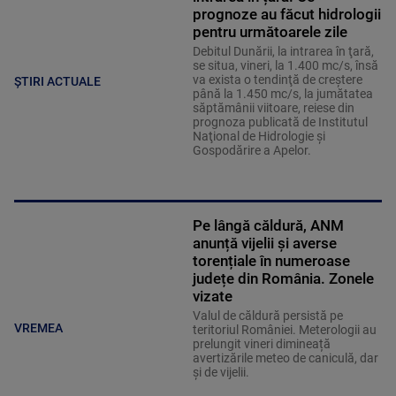
prognoze au făcut hidrologii
pentru următoarele zile
Debitul Dunării, la intrarea în ţară,
se situa, vineri, la 1.400 mc/s, însă
va exista o tendinţă de creştere
ȘTIRI ACTUALE
până la 1.450 mc/s, la jumătatea
săptămânii viitoare, reiese din
prognoza publicată de Institutul
Naţional de Hidrologie şi
Gospodărire a Apelor.
Pe lângă căldură, ANM
anunță vijelii și averse
torențiale în numeroase
județe din România. Zonele
vizate
Valul de căldură persistă pe
VREMEA
teritoriul României. Meterologii au
prelungit vineri dimineață
avertizările meteo de caniculă, dar
și de vijelii.