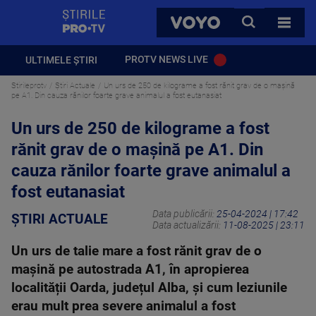
StirilePROTV
CAUTA
VOYO
TOATE 
PROTV NEWS LIVE
ULTIMELE ȘTIRI
Stirileprotv
Știri Actuale
Un urs de 250 de kilograme a fost rănit grav de o mașină
pe A1. Din cauza rănilor foarte grave animalul a fost eutanasiat
Un urs de 250 de kilograme a fost
rănit grav de o mașină pe A1. Din
cauza rănilor foarte grave animalul a
fost eutanasiat
Data publicării:
25-04-2024 | 17:42
ȘTIRI ACTUALE
Data actualizării:
11-08-2025 | 23:11
Un urs de talie mare a fost rănit grav de o
mașină pe autostrada A1, în apropierea
localității Oarda, județul Alba, și cum leziunile
erau mult prea severe animalul a fost