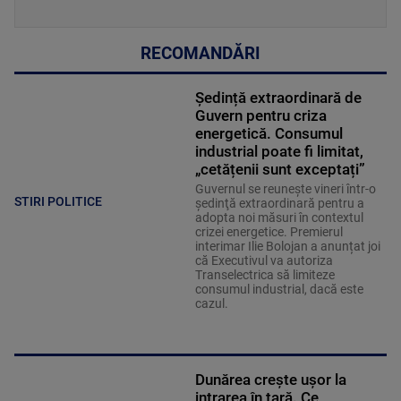
RECOMANDĂRI
Ședință extraordinară de
Guvern pentru criza
energetică. Consumul
industrial poate fi limitat,
„cetățenii sunt exceptați”
Guvernul se reuneşte vineri într-o
STIRI POLITICE
şedinţă extraordinară pentru a
adopta noi măsuri în contextul
crizei energetice. Premierul
interimar Ilie Bolojan a anunțat joi
că Executivul va autoriza
Transelectrica să limiteze
consumul industrial, dacă este
cazul.
Dunărea crește ușor la
intrarea în țară. Ce