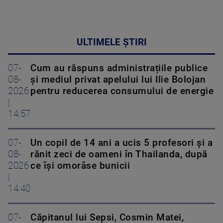
ULTIMELE ȘTIRI
07-
Cum au răspuns administrațiile publice
08-
și mediul privat apelului lui Ilie Bolojan
2026
pentru reducerea consumului de energie
|
14:57
07-
Un copil de 14 ani a ucis 5 profesori și a
08-
rănit zeci de oameni în Thailanda, după
2026
ce își omorâse bunicii
|
14:40
07-
Căpitanul lui Sepsi, Cosmin Matei,