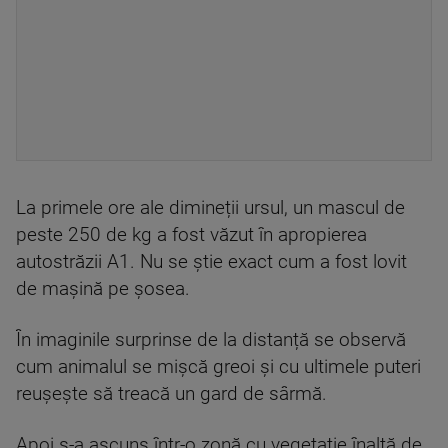
La primele ore ale dimineții ursul, un mascul de
peste 250 de kg a fost văzut în apropierea
autostrăzii A1. Nu se ştie exact cum a fost lovit
de maşină pe şosea.
În imaginile surprinse de la distanță se observă
cum animalul se mișcă greoi și cu ultimele puteri
reuşeşte să treacă un gard de sârmă.
Apoi s-a ascuns într-o zonă cu vegetație înaltă de