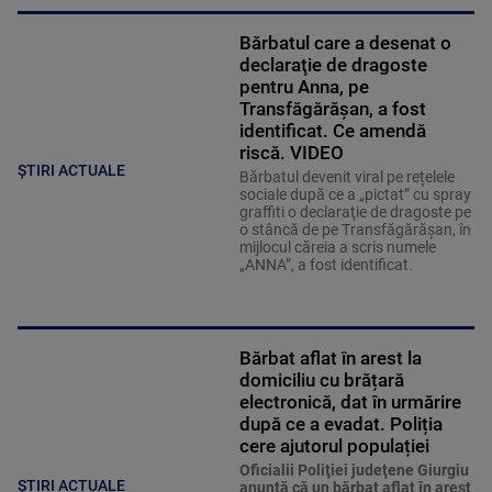
Bărbatul care a desenat o
declaraţie de dragoste
pentru Anna, pe
Transfăgărăşan, a fost
identificat. Ce amendă
riscă. VIDEO
ȘTIRI ACTUALE
Bărbatul devenit viral pe rețelele
sociale după ce a „pictat” cu spray
graffiti o declaraţie de dragoste pe
o stâncă de pe Transfăgărăşan, în
mijlocul căreia a scris numele
„ANNA”, a fost identificat.
Bărbat aflat în arest la
domiciliu cu brățară
electronică, dat în urmărire
după ce a evadat. Poliția
cere ajutorul populației
Oficialii Poliţiei judeţene Giurgiu
ȘTIRI ACTUALE
anunţă că un bărbat aflat în arest