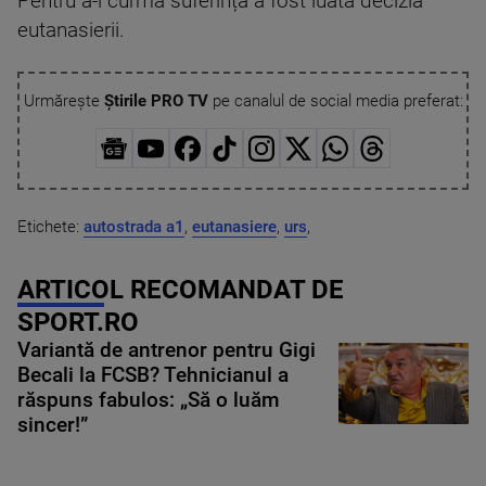
Pentru a-i curma suferința a fost luată decizia
eutanasierii.
Urmărește
Știrile PRO TV
pe canalul de social media preferat:
Etichete:
autostrada a1
,
eutanasiere
,
urs
,
ARTICOL RECOMANDAT DE
SPORT.RO
Variantă de antrenor pentru Gigi
Becali la FCSB? Tehnicianul a
răspuns fabulos: „Să o luăm
sincer!”