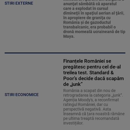
STIRI EXTERNE
anunţat sâmbătă că aparatul
care a explodat în cursul
dimineţii în spaţiul aerian al ţării,
în apropiere de graniţa cu
România şi de gazoductul
transbalcanic, era probabil o
dronă momeală ucraineană de tip
Maya.
Finanțele României se
pregătesc pentru cel de-al
treilea test. Standard &
Poor’s decide dacă scapăm
de „junk”
România a scapat din nou de
STIRI ECONOMICE
retrogradarea la categoria „junk”.
Agenția Moody's, a reconfirmat
ratingul României, dar cu
perspectivă negativă. Asta
înseamnă că țara noastră rămâne
pe ultima treaptă recomandată
investițiilor.