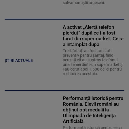
salvamontiștii argeșeni.
A activat „Alertă telefon
pierdut” după ce i-a fost
furat din supermarket. Ce s-
a întâmplat după
Trei bărbați au fost arestați
preventiv pentru șantaj, fiind
acuzați că au sustras telefonul
ȘTIRI ACTUALE
unei femei dintr-un supermarket și
i-au cerut apoi 1.500 de lei pentru
restituirea acestuia.
Performanță istorică pentru
România. Elevii români au
obținut opt medalii la
Olimpiada de Inteligență
Artificială
Performanță istorică pentru elevii