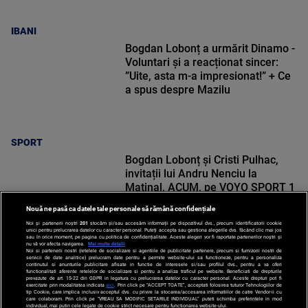
IBANI
Bogdan Lobonț a urmărit Dinamo -
Voluntari și a reacționat sincer:
”Uite, asta m-a impresionat!” + Ce
a spus despre Mazilu
SPORT
Bogdan Lobonț și Cristi Pulhac,
invitații lui Andru Nenciu la
Matinal, ACUM, pe VOYO SPORT 1
Nouă ne pasă ca datele tale personale să rămână confidențiale
Noi și partenerii noștri
201
stocăm și/sau accesăm informații pe dispozitivul dvs., precum identificatorii cookie
unici pentru prelucrarea datelor cu caracter personal. Puteți accepta sau gestiona alegerile dvs. făcând clic mai jos
sau în orice moment, pe pagina cu politica de confidențialitate. Aceste alegeri vor fi raportate partenerilor noștri și
nu vă vor afecta navigarea.
Mai multe detalii
Noi si partenerii nostri (retelele de socializare si agentiile de publicitate partenere, precum si furnizorii nostri de
SPORT
servicii de date analitice) prelucram date pentru a permite website-ului sa functioneze, pentru a personaliza
continutul si anunturile publicitare afisate in functie de interesele si/sau profilul dvs., pentru a va oferi
functionalitati aferente retelelor de socializare si pentru a analiza traficul pe website. Beneficiati de drepturile
prevazute de art. 15-22 din GDPR in legatura cu prelucrarea datelor cu caracter personal. Aceste drepturi pot fi
exercitate prin modalitatea indicata
aici
. Prin click pe “ACCEPT TOATE”, acceptati folosirea tuturor Tehnologiilor de
tip Cookie, care implica inclusiv acceptul dvs. cu privire la stocarea/accesarea informatiilor de catre Vendor-ii cu
care colaboram. Prin click pe “VREAU SA MODIFIC SETARILE INDIVIDUAL” puteti schimba preferintele in mod
individual, mai putin cele legate de cookie strict necesare pentru functionarea website-ului.