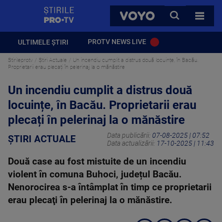
StirilePROTV
CAUTA
VOYO
TOATE 
PROTV NEWS LIVE
ULTIMELE ȘTIRI
Stirileprotv
Știri Actuale
Un incendiu cumplit a distrus două locuințe, în Bacău.
Proprietarii erau plecați în pelerinaj la o mănăstire
Un incendiu cumplit a distrus două
locuințe, în Bacău. Proprietarii erau
plecați în pelerinaj la o mănăstire
Data publicării:
07-08-2025 | 07:52
ȘTIRI ACTUALE
Data actualizării:
17-10-2025 | 11:43
Două case au fost mistuite de un incendiu
violent în comuna Buhoci, județul Bacău.
Nenorocirea s-a întâmplat în timp ce proprietarii
erau plecaţi în pelerinaj la o mănăstire.