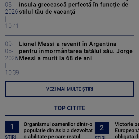
08-
insula grecească perfectă în funcție de
2026
stilul tău de vacanță
|
10:41
09-
Lionel Messi a revenit în Argentina
08-
pentru înmormântarea tatălui său. Jorge
2026
Messi a murit la 68 de ani
|
10:39
VEZI MAI MULTE ȘTIRI
TOP CITITE
Organismul oamenilor dintr-o
Victorie p
1
2
populație din Asia a dezvoltat
Europeană
o abilitate pe care restul
obligată d
STIRI
ȘTIRI