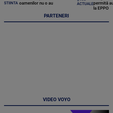
oamenilor nu o au
permită au
STIINTA
ACTUALE
la EPPO
PARTENERI
VIDEO VOYO