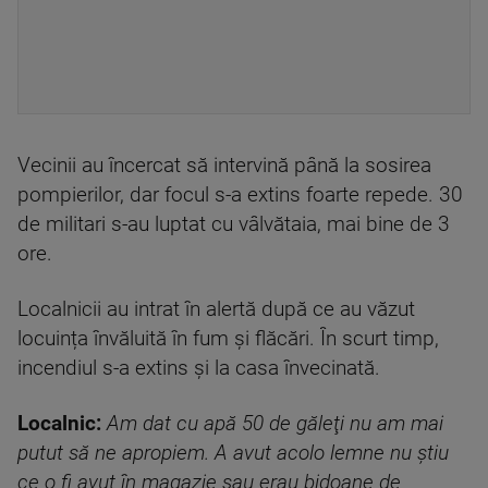
Vecinii au încercat să intervină până la sosirea
pompierilor, dar focul s-a extins foarte repede. 30
de militari s-au luptat cu vâlvătaia, mai bine de 3
ore.
Localnicii au intrat în alertă după ce au văzut
locuința învăluită în fum și flăcări. În scurt timp,
incendiul s-a extins şi la casa învecinată.
Localnic:
Am dat cu apă 50 de găleţi nu am mai
putut să ne apropiem. A avut acolo lemne nu ştiu
ce o fi avut în magazie sau erau bidoane de