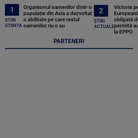
Organismul oamenilor dintr-o
Victorie p
1
2
populație din Asia a dezvoltat
Europeană
o abilitate pe care restul
obligată d
STIRI
ȘTIRI
oamenilor nu o au
permită au
STIINTA
ACTUALE
la EPPO
PARTENERI