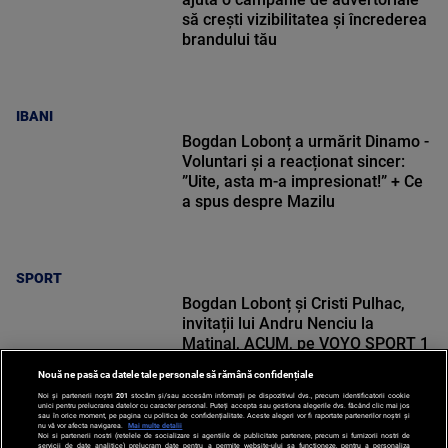
să crești vizibilitatea și încrederea
brandului tău
IBANI
Bogdan Lobonț a urmărit Dinamo -
Voluntari și a reacționat sincer:
”Uite, asta m-a impresionat!” + Ce
a spus despre Mazilu
SPORT
Bogdan Lobonț și Cristi Pulhac,
invitații lui Andru Nenciu la
Matinal, ACUM, pe VOYO SPORT 1
Nouă ne pasă ca datele tale personale să rămână confidențiale
Noi și partenerii noștri
201
stocăm și/sau accesăm informații pe dispozitivul dvs., precum identificatorii cookie
unici pentru prelucrarea datelor cu caracter personal. Puteți accepta sau gestiona alegerile dvs. făcând clic mai jos
sau în orice moment, pe pagina cu politica de confidențialitate. Aceste alegeri vor fi raportate partenerilor noștri și
nu vă vor afecta navigarea.
Mai multe detalii
Noi si partenerii nostri (retelele de socializare si agentiile de publicitate partenere, precum si furnizorii nostri de
SPORT
servicii de date analitice) prelucram date pentru a permite website-ului sa functioneze, pentru a personaliza