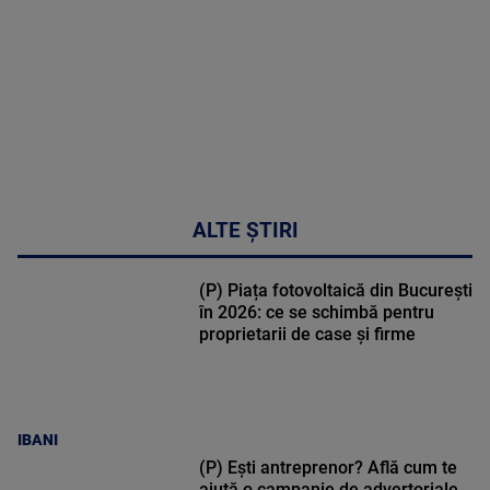
30:33
ALTE ȘTIRI
(P) Piața fotovoltaică din București
în 2026: ce se schimbă pentru
proprietarii de case și firme
IBANI
(P) Ești antreprenor? Află cum te
ajută o campanie de advertoriale