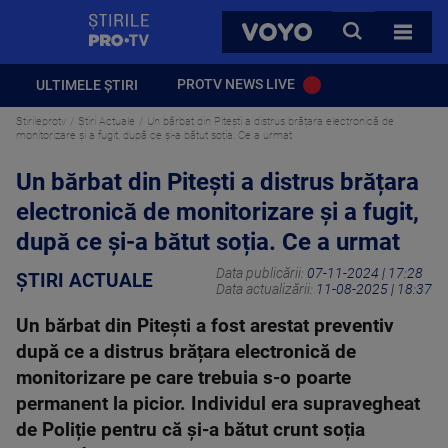
StirilePROTV
CAUTA
VOYO
TOATE 
PROTV NEWS LIVE
ULTIMELE ȘTIRI
Stirileprotv
Știri Actuale
Un bărbat din Pitești a distrus brățara electronică de
monitorizare și a fugit, după ce și-a bătut soția. Ce a urmat
Un bărbat din Pitești a distrus brățara
electronică de monitorizare și a fugit,
după ce și-a bătut soția. Ce a urmat
Data publicării:
07-11-2024 | 17:28
ȘTIRI ACTUALE
Data actualizării:
11-08-2025 | 18:37
Un bărbat din Pitești a fost arestat preventiv
după ce a distrus brățara electronică de
monitorizare pe care trebuia s-o poarte
permanent la picior. Individul era supravegheat
de Poliție pentru că și-a bătut crunt soția