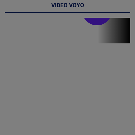
VIDEO VOYO
Stirile PRO TV
Stirile PRO
TV # 19.00 -
8 August
2026
MAI
MULTE
DETALII