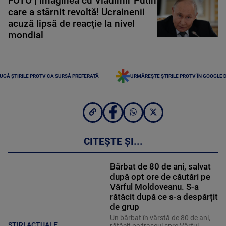
FOTO | Imaginea cu Vladimir Putin
care a stârnit revoltă! Ucrainenii
acuză lipsă de reacție la nivel
mondial
UGĂ ȘTIRILE PROTV CA SURSĂ PREFERATĂ
URMĂREȘTE ȘTIRILE PROTV ÎN GOOGLE 
CITEȘTE ȘI...
Bărbat de 80 de ani, salvat
după opt ore de căutări pe
Vârful Moldoveanu. S-a
rătăcit după ce s-a despărțit
de grup
Un bărbat în vârstă de 80 de ani,
ȘTIRI ACTUALE