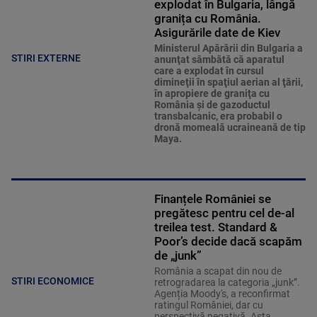
explodat în Bulgaria, lângă
granița cu România.
Asigurările date de Kiev
Ministerul Apărării din Bulgaria a
STIRI EXTERNE
anunţat sâmbătă că aparatul
care a explodat în cursul
dimineţii în spaţiul aerian al ţării,
în apropiere de graniţa cu
România şi de gazoductul
transbalcanic, era probabil o
dronă momeală ucraineană de tip
Maya.
Finanțele României se
pregătesc pentru cel de-al
treilea test. Standard &
Poor’s decide dacă scapăm
de „junk”
România a scapat din nou de
STIRI ECONOMICE
retrogradarea la categoria „junk”.
Agenția Moody's, a reconfirmat
ratingul României, dar cu
perspectivă negativă. Asta