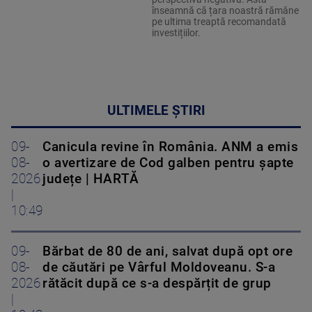
înseamnă că țara noastră rămâne
pe ultima treaptă recomandată
investițiilor.
ULTIMELE ȘTIRI
09-
Canicula revine în România. ANM a emis
08-
o avertizare de Cod galben pentru șapte
2026
județe | HARTĂ
|
10:49
09-
Bărbat de 80 de ani, salvat după opt ore
08-
de căutări pe Vârful Moldoveanu. S-a
2026
rătăcit după ce s-a despărțit de grup
|