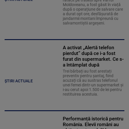
rătăcit pe traseul spre Vârful
Moldoveanu, a fost găsit în viață
după o operațiune de salvare care
a durat opt ore, desfășurată de
jandarmii montani împreună cu
salvamontiștii argeșeni.
A activat „Alertă telefon
pierdut” după ce i-a fost
furat din supermarket. Ce s-
a întâmplat după
Trei bărbați au fost arestați
preventiv pentru șantaj, fiind
acuzați că au sustras telefonul
ȘTIRI ACTUALE
unei femei dintr-un supermarket și
i-au cerut apoi 1.500 de lei pentru
restituirea acestuia.
Performanță istorică pentru
România. Elevii români au