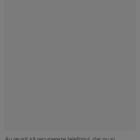
Au reușit să recupereze telefonul, dar nu și