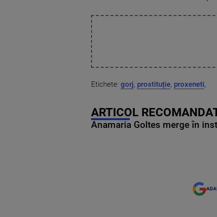
Etichete:
gorj
,
prostituție
,
proxeneti
,
ARTICOL RECOMANDAT
Anamaria Goltes merge în ins
ADA