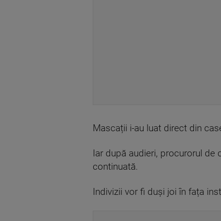
Mascații i-au luat direct din ca
Iar după audieri, procurorul de
continuată.
Indivizii vor fi duși joi în fața 