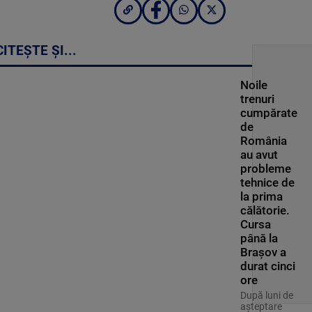
CITEȘTE ȘI...
Noile
trenuri
cumpărate
de
România
au avut
probleme
tehnice de
la prima
călătorie.
Cursa
până la
Brașov a
durat cinci
ore
După luni de
așteptare