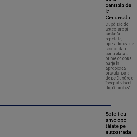
centrala de
la
Cernavodă
După zile de
așteptare și
amânări
repetate,
operațiunea de
scufundare
controlată a
primelor două
barje în
apropierea
brațului Bala
de pe Dunăre a
început vineri
după-amiază.
Șoferi cu
anvelope
tăiate pe
autostrada