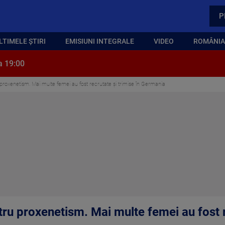
P
LTIMELE ȘTIRI
EMISIUNI INTEGRALE
VIDEO
ROMÂNIA,
a 19:00
ru proxenetism. Mai multe femei au fost recrutate și trimise în Germania
ntru proxenetism. Mai multe femei au fost r