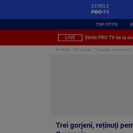
StirilePROTV
TOP CITITE
U
LIVE
Știrile PRO TV de la or
Stirileprotv
Știri Actuale
Trei gorjeni, reținuți pent
Trei gorjeni, reținuți pe