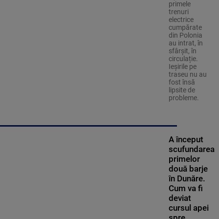
primele
trenuri
electrice
cumpărate
din Polonia
au intrat, în
sfârșit, în
circulație.
Ieșirile pe
traseu nu au
fost însă
lipsite de
probleme.
A început
scufundarea
primelor
două barje
în Dunăre.
Cum va fi
deviat
cursul apei
spre