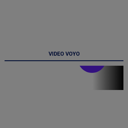
VIDEO VOYO
Stirile PRO TV
Stirile PRO
TV # 19.00 -