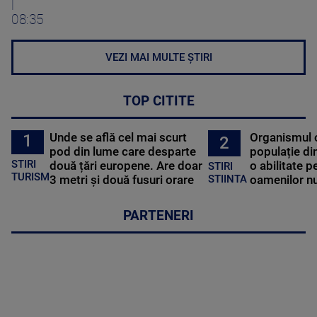
|
08:35
VEZI MAI MULTE ȘTIRI
TOP CITITE
Unde se află cel mai scurt
Organismul 
1
2
pod din lume care desparte
populație di
STIRI
două țări europene. Are doar
o abilitate p
STIRI
TURISM
3 metri și două fusuri orare
oamenilor nu
STIINTA
PARTENERI