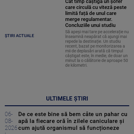
Cât timp câștigă un șofer
care circulă cu viteză peste
limită față de unul care
merge regulamentar.
Concluziile unui studiu
Să apeși mai tare pe accelerație nu
ȘTIRI ACTUALE
înseamnă neapărat că ajungi mai
repede la destinație. Un studiu
recent, bazat pe monitorizarea a
mii de deplasări arată că timpul
câștigat este, în medie, de doar un
minut la o călătorie de aproape 50
de kilometri.
ULTIMELE ȘTIRI
06-
De ce este bine să bem câte un pahar cu
08-
apă la fiecare oră în zilele caniculare și
2026
cum ajută organismul să funcționeze