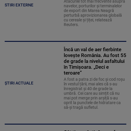
Atacurile tot mai frecvente asupra
STIRI EXTERNE
navelor, porturilor și terminalelor
de export din Marea Neagră
perturbă aprovizionarea globală
cu cereale și țiței, relatează
Reuters.
Încă un val de aer fierbinte
lovește România. Au fost 55
de grade la nivelul asfaltului
în Timișoara. „Deci e
teroare”
A fost a patra zi de foc și cod roșu
ȘTIRI ACTUALE
în vestul țării, mai ales că s-au
înregistrat și 40 de grade la
umbră. Cei care au simțit că nu
mai pot merge prin arșiță s-au
oprit la punctele de hidratare ca
să-și tragă sufletul.