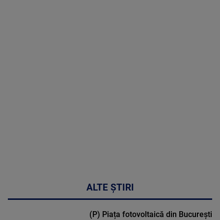
05 August
2026
MAI
MULTE
DETALII
50:27
ALTE ȘTIRI
(P) Piața fotovoltaică din București