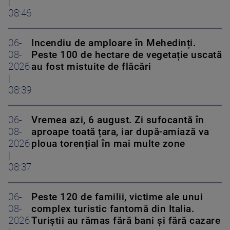
|
08:46
06-
Incendiu de amploare în Mehedinți.
08-
Peste 100 de hectare de vegetație uscată
2026
au fost mistuite de flăcări
|
08:39
06-
Vremea azi, 6 august. Zi sufocantă în
08-
aproape toată țara, iar după-amiază va
2026
ploua torențial în mai multe zone
|
08:37
06-
Peste 120 de familii, victime ale unui
08-
complex turistic fantomă din Italia.
2026
Turiștii au rămas fără bani și fără cazare