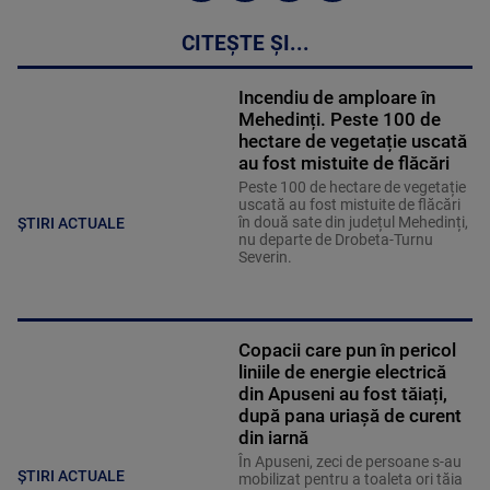
CITEȘTE ȘI...
Incendiu de amploare în
Mehedinți. Peste 100 de
hectare de vegetație uscată
au fost mistuite de flăcări
Peste 100 de hectare de vegetație
uscată au fost mistuite de flăcări
în două sate din județul Mehedinți,
ȘTIRI ACTUALE
nu departe de Drobeta-Turnu
Severin.
Copacii care pun în pericol
liniile de energie electrică
din Apuseni au fost tăiați,
după pana uriașă de curent
din iarnă
În Apuseni, zeci de persoane s-au
ȘTIRI ACTUALE
mobilizat pentru a toaleta ori tăia