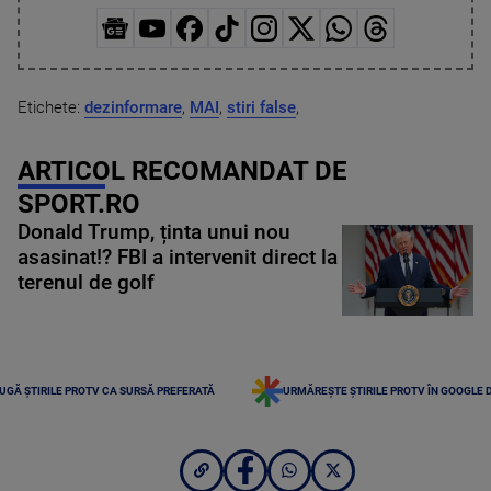
Etichete:
dezinformare
,
MAI
,
stiri false
,
ARTICOL RECOMANDAT DE
SPORT.RO
Donald Trump, ținta unui nou
asasinat!? FBI a intervenit direct la
terenul de golf
UGĂ ȘTIRILE PROTV CA SURSĂ PREFERATĂ
URMĂREȘTE ȘTIRILE PROTV ÎN GOOGLE 