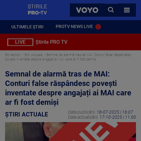
StirilePROTV
CAUTA
VOYO
TOATE 
PROTV NEWS LIVE
ULTIMELE ȘTIRI
LIVE
Știrile PRO TV
Stirileprotv
Știri Actuale
Semnal de alarmă tras de MAI: Conturi false răspândesc
povești inventate despre angajați ai MAI care ar fi fost demiși
Semnal de alarmă tras de MAI:
Conturi false răspândesc povești
inventate despre angajați ai MAI care
ar fi fost demiși
Data publicării:
18-07-2025 | 16:07
ȘTIRI ACTUALE
Data actualizării:
17-10-2025 | 11:00