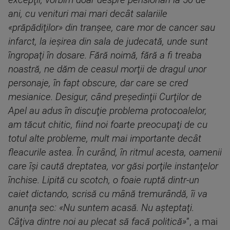
excepţii, vorbim doar despre pensionari la 50 de
ani, cu venituri mai mari decât salariile
«prăpădiţilor» din tranşee, care mor de cancer sau
infarct, la ieşirea din sala de judecată, unde sunt
îngropaţi în dosare. Fără noimă, fără a fi treaba
noastră, ne dăm de ceasul morţii de dragul unor
personaje, în fapt obscure, dar care se cred
mesianice. Desigur, când preşedinţii Curţilor de
Apel au adus în discuţie problema protocoalelor,
am tăcut chitic, fiind noi foarte preocupaţi de cu
totul alte probleme, mult mai importante decât
fleacurile astea. În curând, în ritmul acesta, oamenii
care îşi caută dreptatea, vor găsi porţile instanţelor
închise. Lipită cu scotch, o foaie ruptă dintr-un
caiet dictando, scrisă cu mână tremurândă, îi va
anunţa sec: «Nu suntem acasă. Nu aşteptaţi.
Câţiva dintre noi au plecat să facă politică»
”, a mai