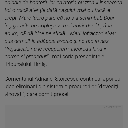
colcăie de bacterii, iar călătoria cu trenul înseamnă
tot o mică atenţie dată naşului, mai cu frică, e
drept. Mare lucru pare că nu s-a schimbat. Doar
îngrijorările ne copleşesc mai abitir decât până
acum, că dă bine pe sticlă… Marii infractori şi-au
pus demult la adăpost averile şi ne râd în nas.
Prejudiciile nu le recuperăm, încurcaţi fiind în
norme şi proceduri
”, mai scrie preşedintele
Tribunalului Timiş.
Comentariul Adrianei Stoicescu continuă, apoi cu
idea eliminării din sistem a procurorilor ”dovediţi
vinovaţi”, care comit greşeli.