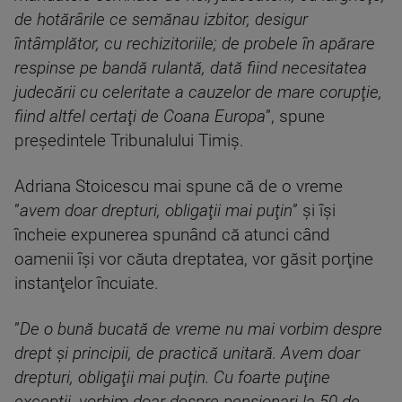
de hotărârile ce semănau izbitor, desigur
întâmplător, cu rechizitoriile; de probele în apărare
respinse pe bandă rulantă, dată fiind necesitatea
judecării cu celeritate a cauzelor de mare corupţie,
fiind altfel certaţi de Coana Europa
”, spune
preşedintele Tribunalului Timiş.
Adriana Stoicescu mai spune că de o vreme
”
avem doar drepturi, obligaţii mai puţin
” şi îşi
încheie expunerea spunând că atunci când
oamenii îşi vor căuta dreptatea, vor găsit porţine
instanţelor încuiate.
”
De o bună bucată de vreme nu mai vorbim despre
drept şi principii, de practică unitară. Avem doar
drepturi, obligaţii mai puţin. Cu foarte puţine