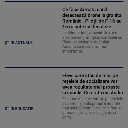
Ce face Armata când
detectează drone la granița
României. Piloții de F-16 au
15 minute să decoleze
În ultimele luni, amenințările din
apropierea granițelor României au
făcut ca misiunile de Poliție
ȘTIRI ACTUALE
Aeriană să devină tot mai
importante.
Elevii care stau de mici pe
rețelele de socializare vor
avea rezultate mai proaste
la școală. Ce arată un studiu
Elevii care îşi fac conturi pe rețelele
sociale în școala primară au note
mai mici la examenele de la final de
STIRI EDUCATIE
gimnaziu, în special la științe și
citire.