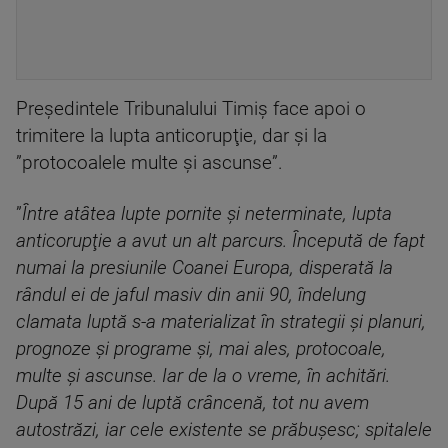
Preşedintele Tribunalului Timiş face apoi o
trimitere la lupta anticorupţie, dar şi la
”protocoalele multe şi ascunse”.
”
Între atâtea lupte pornite şi neterminate, lupta
anticorupţie a avut un alt parcurs. Începută de fapt
numai la presiunile Coanei Europa, disperată la
rândul ei de jaful masiv din anii 90, îndelung
clamata luptă s-a materializat în strategii şi planuri,
prognoze şi programe şi, mai ales, protocoale,
multe şi ascunse. Iar de la o vreme, în achitări.
După 15 ani de luptă crâncenă, tot nu avem
autostrăzi, iar cele existente se prăbuşesc; spitalele