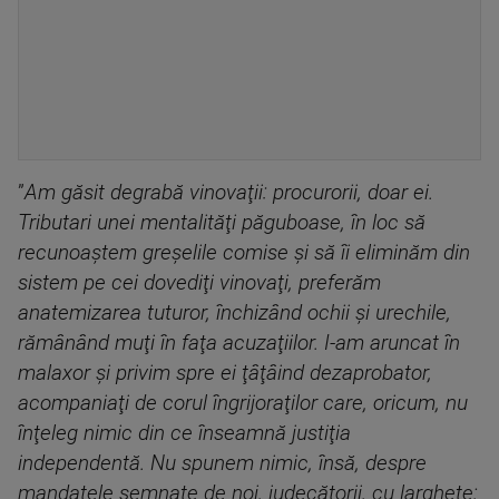
”
Am găsit degrabă vinovaţii: procurorii, doar ei.
Tributari unei mentalităţi păguboase, în loc să
recunoaştem greşelile comise şi să îi eliminăm din
sistem pe cei dovediţi vinovaţi, preferăm
anatemizarea tuturor, închizând ochii şi urechile,
rămânând muţi în faţa acuzaţiilor. I-am aruncat în
malaxor şi privim spre ei ţâţâind dezaprobator,
acompaniaţi de corul îngrijoraţilor care, oricum, nu
înţeleg nimic din ce înseamnă justiţia
independentă. Nu spunem nimic, însă, despre
mandatele semnate de noi, judecătorii, cu largheţe;