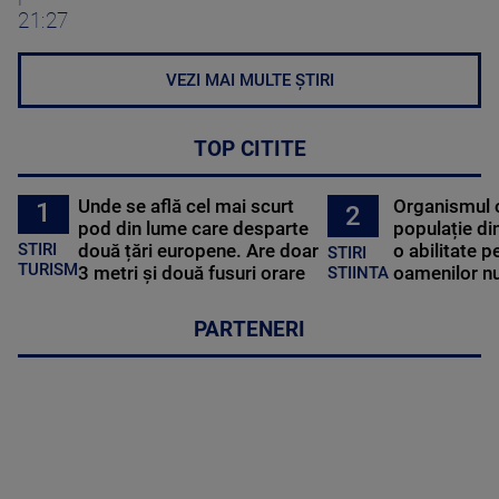
21:27
VEZI MAI MULTE ȘTIRI
TOP CITITE
Unde se află cel mai scurt
Organismul 
1
2
pod din lume care desparte
populație di
STIRI
două țări europene. Are doar
o abilitate p
STIRI
TURISM
3 metri și două fusuri orare
oamenilor nu
STIINTA
PARTENERI