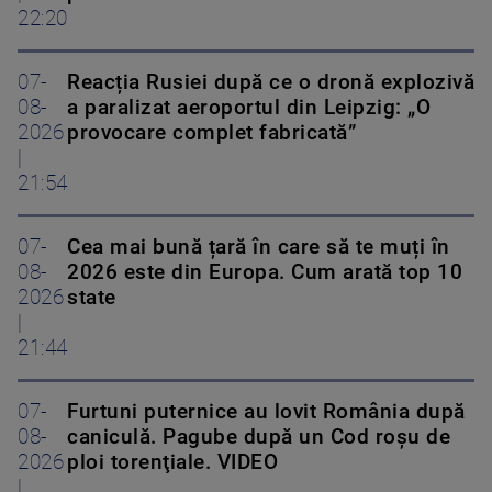
22:20
07-
Reacția Rusiei după ce o dronă explozivă
08-
a paralizat aeroportul din Leipzig: „O
2026
provocare complet fabricată”
|
21:54
07-
Cea mai bună țară în care să te muți în
08-
2026 este din Europa. Cum arată top 10
2026
state
|
21:44
07-
Furtuni puternice au lovit România după
08-
caniculă. Pagube după un Cod roşu de
2026
ploi torenţiale. VIDEO
|