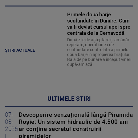
Primele două barje
scufundate în Dunăre. Cum
va fi deviat cursul apei spre
centrala de la Cernavodă
După zile de așteptare și amânări
repetate, operațiunea de
scufundare controlată a primelor
ȘTIRI ACTUALE
două barje în apropierea brațului
Bala de pe Dunăre a început vineri
după-amiază.
ULTIMELE ȘTIRI
07-
Descoperire senzațională lângă Piramida
08-
Roșie: Un sistem hidraulic de 4.500 ani
2026
ar conține secretul construirii
|
piramidelor