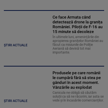
Ce face Armata când
detectează drone la granița
României. Piloții de F-16 au
15 minute să decoleze
În ultimele luni, amenințările din
apropierea granițelor României au
făcut ca misiunile de Poliție
ȘTIRI ACTUALE
Aeriană să devină tot mai
importante.
Produsele pe care românii
le cumpără fără să stea pe
gânduri în acest moment.
Vânzările au explodat
Canicula ne obligă să căutăm
soluții ca să ne răcorim, iar asta se
vede și în încasările comercianților.
ȘTIRI ACTUALE