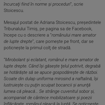
încurcaţi fiind în norme şi proceduri
”, scrie
Stoicescu.
Mesajul postat de Adriana Stoicescu, preşedintele
Tribunalului Timiş, pe pagina sa de Facebook,
începe cu o descriere a ”
românului mare amator
de lupte drepte
”, care porneşte pe front, dar se
poticneşte la primul colţ de stradă.
”
Mirobolant şi eclatant, românul e mare amator de
lupte drepte. Când îşi găseşte ţelul potrivit, degrabă
se hotărăşte să se apuce gospodăreşte de război.
Scoate din dulap uniforma mirosind a naftalină, îşi
lustruieşte cu puţin scuipat bocancii şi anunţă
lumea că pleacă… Se strânge cuvenitul sobor şi,
acompaniat de cântece mobilizatoare şi poezii
înflăcărate, românul pleacă la luptă. Se poticneşte