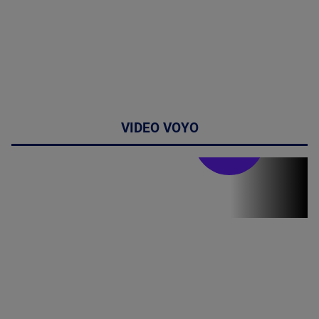
VIDEO VOYO
Stirile PRO TV
Stirile PRO
TV # 19.00 -