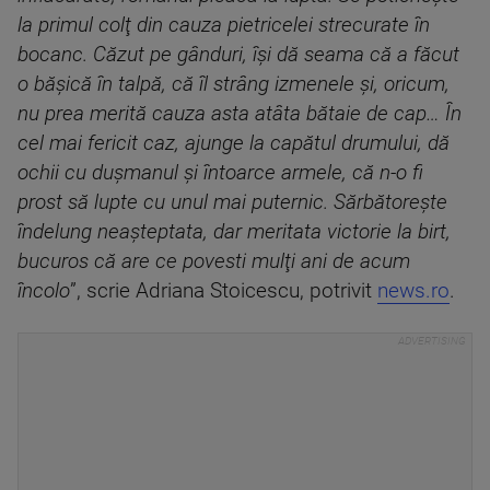
la primul colţ din cauza pietricelei strecurate în
bocanc. Căzut pe gânduri, îşi dă seama că a făcut
o băşică în talpă, că îl strâng izmenele şi, oricum,
nu prea merită cauza asta atâta bătaie de cap… În
cel mai fericit caz, ajunge la capătul drumului, dă
ochii cu duşmanul şi întoarce armele, că n-o fi
prost să lupte cu unul mai puternic. Sărbătoreşte
îndelung neaşteptata, dar meritata victorie la birt,
bucuros că are ce povesti mulţi ani de acum
încolo
”, scrie Adriana Stoicescu, potrivit
news.ro
.