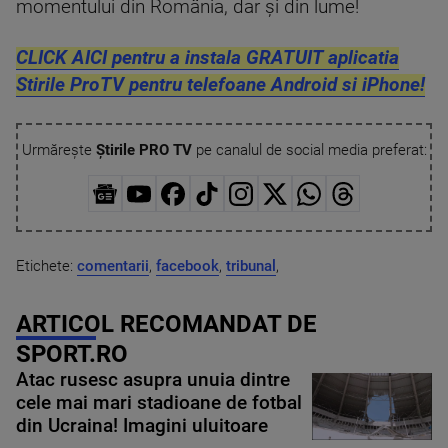
momentului din România, dar și din lume!
CLICK AICI pentru a instala GRATUIT aplicatia
Stirile ProTV pentru telefoane Android si iPhone!
Urmărește
Știrile PRO TV
pe canalul de social media preferat:
Etichete:
comentarii
,
facebook
,
tribunal
,
ARTICOL RECOMANDAT DE
SPORT.RO
Atac rusesc asupra unuia dintre
cele mai mari stadioane de fotbal
din Ucraina! Imagini uluitoare