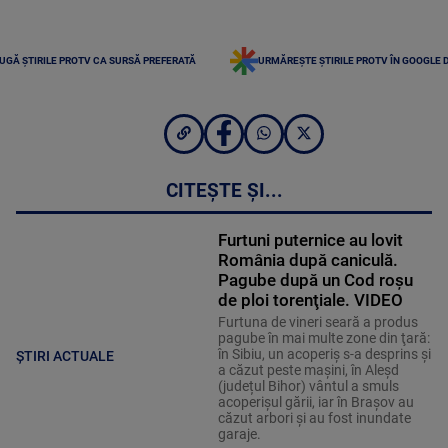
UGĂ ȘTIRILE PROTV CA SURSĂ PREFERATĂ
URMĂREȘTE ȘTIRILE PROTV ÎN GOOGLE 
CITEȘTE ȘI...
Furtuni puternice au lovit
România după caniculă.
Pagube după un Cod roşu
de ploi torenţiale. VIDEO
Furtuna de vineri seară a produs
pagube în mai multe zone din ţară:
în Sibiu, un acoperiş s-a desprins și
ȘTIRI ACTUALE
a căzut peste maşini, în Aleşd
(județul Bihor) vântul a smuls
acoperişul gării, iar în Braşov au
căzut arbori şi au fost inundate
garaje.