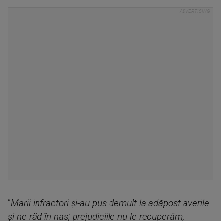
”
Marii infractori şi-au pus demult la adăpost averile
şi ne râd în nas; prejudiciile nu le recuperăm,