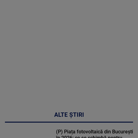
07 August
2026
MAI
MULTE
DETALII
48:24
ALTE ȘTIRI
(P) Piața fotovoltaică din București
în 2026: ce se schimbă pentru