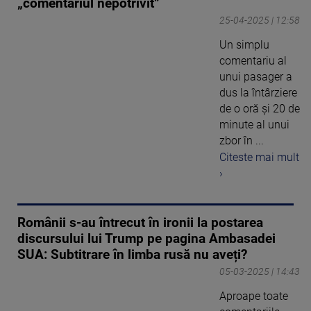
„comentariul nepotrivit”
25-04-2025 | 12:58
Un simplu
comentariu al
unui pasager a
dus la întârziere
de o oră și 20 de
minute al unui
zbor în ...
Citeste mai mult
›
Românii s-au întrecut în ironii la postarea
discursului lui Trump pe pagina Ambasadei
SUA: Subtitrare în limba rusă nu aveți?
05-03-2025 | 14:43
Aproape toate