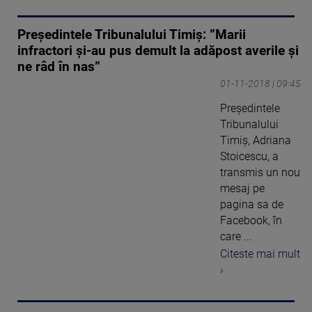
Preşedintele Tribunalului Timiş: ”Marii
infractori şi-au pus demult la adăpost averile şi
ne râd în nas”
01-11-2018 | 09:45
Preşedintele
Tribunalului
Timiş, Adriana
Stoicescu, a
transmis un nou
mesaj pe
pagina sa de
Facebook, în
care ...
Citeste mai mult
›