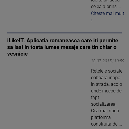
ce ea a prins ...
Citeste mai mult
›
iLikeIT. Aplicatia romaneasca care iti permite
sa lasi in toata lumea mesaje care tin chiar o
vesnicie
10-07-2015 | 10:59
Retelele sociale
coboara inapoi
in strada, acolo
unde incepe de
fapt
socializarea.
Cea mai noua
platforma
construita de ...