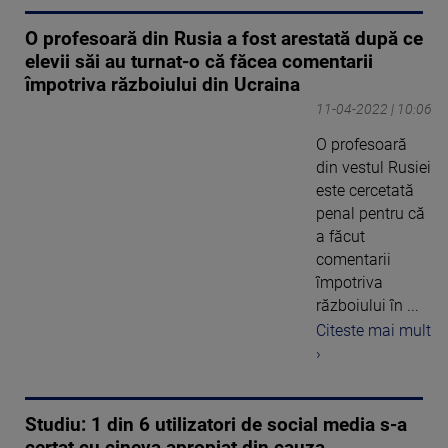
O profesoară din Rusia a fost arestată după ce
elevii săi au turnat-o că făcea comentarii
împotriva războiului din Ucraina
11-04-2022 | 10:06
O profesoară
din vestul Rusiei
este cercetată
penal pentru că
a făcut
comentarii
împotriva
războiului în ...
Citeste mai mult
›
Studiu: 1 din 6 utilizatori de social media s-a
certat cu cineva apropiat din cauza