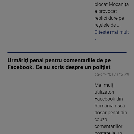
blocat Mocănița
a provocat
replici dure pe
rețelele de ...
Citeste mai mult
›
Urmăriţi penal pentru comentariile de pe
Facebook. Ce au scris despre un poliţist
13-11-2017 | 13:39
Mai mulţi
utilizatori
Facebook din
România riscă
dosar penal din
cauza
comentariilor
postate la un