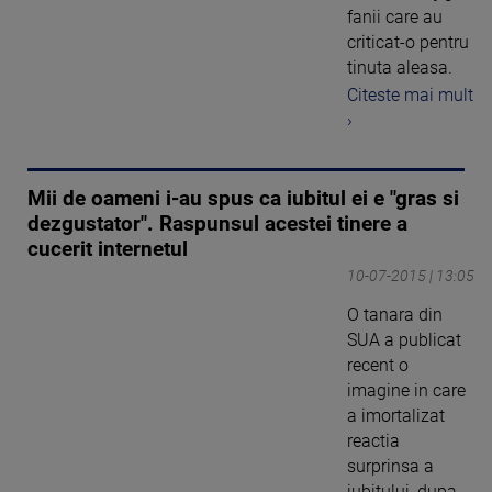
fanii care au
criticat-o pentru
tinuta aleasa.
Citeste mai mult
›
Mii de oameni i-au spus ca iubitul ei e "gras si
dezgustator". Raspunsul acestei tinere a
cucerit internetul
10-07-2015 | 13:05
O tanara din
SUA a publicat
recent o
imagine in care
a imortalizat
reactia
surprinsa a
iubitului, dupa