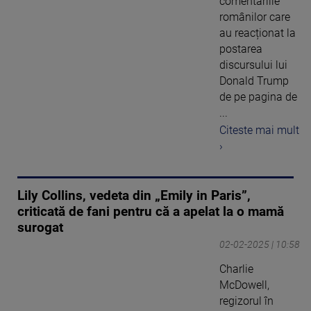
comentariile
românilor care
au reacționat la
postarea
discursului lui
Donald Trump
de pe pagina de
...
Citeste mai mult
›
Lily Collins, vedeta din „Emily in Paris”,
criticată de fani pentru că a apelat la o mamă
surogat
02-02-2025 | 10:58
Charlie
McDowell,
regizorul în