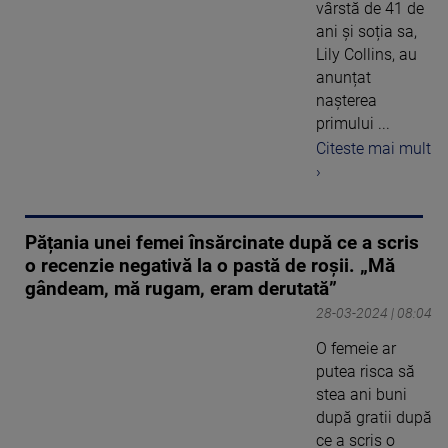
vârstă de 41 de
ani și soția sa,
Lily Collins, au
anunțat
nașterea
primului ...
Citeste mai mult
›
Pățania unei femei însărcinate după ce a scris
o recenzie negativă la o pastă de roșii. „Mă
gândeam, mă rugam, eram derutată”
28-03-2024 | 08:04
O femeie ar
putea risca să
stea ani buni
după gratii după
ce a scris o