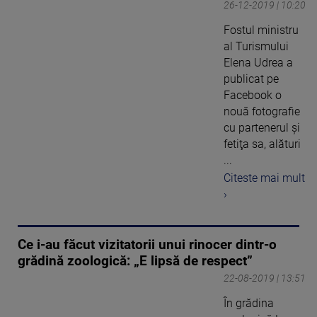
26-12-2019 | 10:20
Fostul ministru
al Turismului
Elena Udrea a
publicat pe
Facebook o
nouă fotografie
cu partenerul şi
fetiţa sa, alături
...
Citeste mai mult
›
Ce i-au făcut vizitatorii unui rinocer dintr-o
grădină zoologică: „E lipsă de respect”
22-08-2019 | 13:51
În grădina