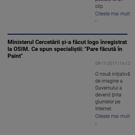
clip.
Citeste mai mult
›
Ministerul Cercetării şi-a făcut logo înregistrat
la OSIM. Ce spun specialiştii: "Pare făcută în
Paint"
08-11-2017 | 14:12
O nouă iniţiativă
de imagine a
Guvernului a
devenit ţinta
glumelor pe
Internet.
Citeste mai mult
›