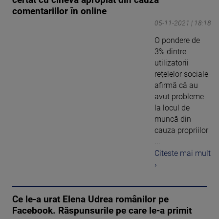
comentariilor în online
05-11-2021 | 18:18
O pondere de
3% dintre
utilizatorii
reţelelor sociale
afirmă că au
avut probleme
la locul de
muncă din
cauza propriilor
...
Citeste mai mult
›
Ce le-a urat Elena Udrea românilor pe
Facebook. Răspunsurile pe care le-a primit