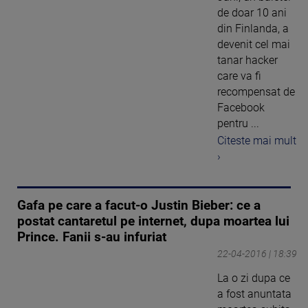
de doar 10 ani
din Finlanda, a
devenit cel mai
tanar hacker
care va fi
recompensat de
Facebook
pentru ...
Citeste mai mult
›
Gafa pe care a facut-o Justin Bieber: ce a
postat cantaretul pe internet, dupa moartea lui
Prince. Fanii s-au infuriat
22-04-2016 | 18:39
La o zi dupa ce
a fost anuntata