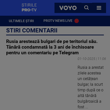
StirilePROTV
CAUTA
VOYO
TOATE 
PROTV NEWS LIVE
ULTIMELE ȘTIRI
STIRI COMENTARII
Rusia arestează bulgari de pe teritoriul său.
Tânără condamnată la 3 ani de închisoare
pentru un comentariu pe Telegram
01-10-2025 | 11:06
Rusia a arestat
zilele acestea
un cetățean
bulgar, la scurt
timp după ce o
altă tânără
bulgăroaică a
fost ...