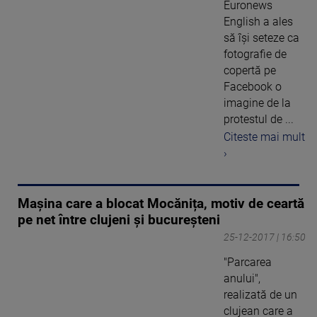
Euronews
English a ales
să își seteze ca
fotografie de
copertă pe
Facebook o
imagine de la
protestul de ...
Citeste mai mult
›
Mașina care a blocat Mocănița, motiv de ceartă
pe net între clujeni și bucureșteni
25-12-2017 | 16:50
"Parcarea
anului",
realizată de un
clujean care a