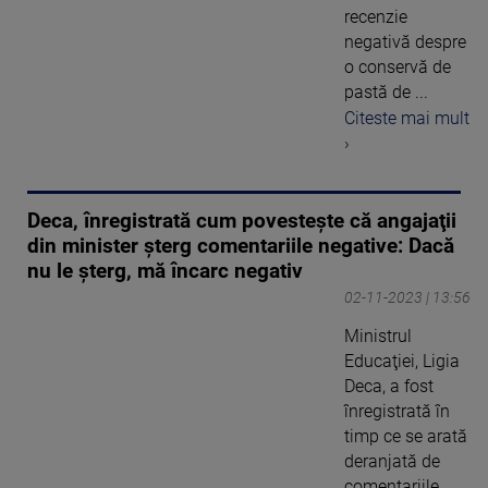
recenzie
negativă despre
o conservă de
pastă de ...
Citeste mai mult
›
Deca, înregistrată cum povesteşte că angajaţii
din minister şterg comentariile negative: Dacă
nu le șterg, mă încarc negativ
02-11-2023 | 13:56
Ministrul
Educaţiei, Ligia
Deca, a fost
înregistrată în
timp ce se arată
deranjată de
comentariile