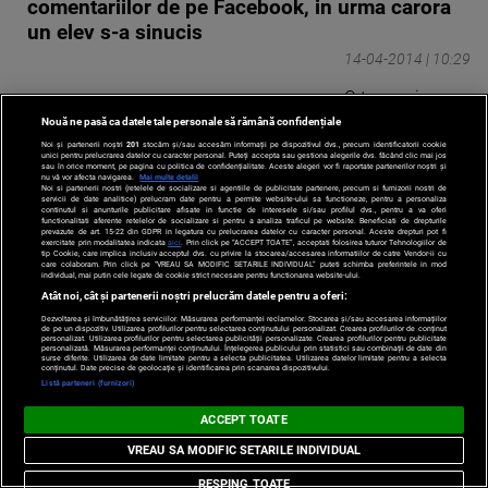
comentariilor de pe Facebook, in urma carora
un elev s-a sinucis
14-04-2014 | 10:29
O tanara in
varsta de 17 ani,
Nouă ne pasă ca datele tale personale să rămână confidențiale
din Tara Galilor,
Noi și partenerii noștri
201
stocăm și/sau accesăm informații pe dispozitivul dvs., precum identificatorii cookie
unici pentru prelucrarea datelor cu caracter personal. Puteți accepta sau gestiona alegerile dvs. făcând clic mai jos
sau în orice moment, pe pagina cu politica de confidențialitate. Aceste alegeri vor fi raportate partenerilor noștri și
a fost arestata
nu vă vor afecta navigarea.
Mai multe detalii
Noi si partenerii nostri (retelele de socializare si agentiile de publicitate partenere, precum si furnizorii nostri de
din cauza unor
servicii de date analitice) prelucram date pentru a permite website-ului sa functioneze, pentru a personaliza
continutul si anunturile publicitare afisate in functie de interesele si/sau profilul dvs., pentru a va oferi
comentarii
functionalitati aferente retelelor de socializare si pentru a analiza traficul pe website. Beneficiati de drepturile
prevazute de art. 15-22 din GDPR in legatura cu prelucrarea datelor cu caracter personal. Aceste drepturi pot fi
exercitate prin modalitatea indicata
aici
. Prin click pe “ACCEPT TOATE”, acceptati folosirea tuturor Tehnologiilor de
jignitoare
tip Cookie, care implica inclusiv acceptul dvs. cu privire la stocarea/accesarea informatiilor de catre Vendor-ii cu
care colaboram. Prin click pe “VREAU SA MODIFIC SETARILE INDIVIDUAL” puteti schimba preferintele in mod
postate pe ...
individual, mai putin cele legate de cookie strict necesare pentru functionarea website-ului.
Citeste mai mult
Atât noi, cât și partenerii noștri prelucrăm datele pentru a oferi:
Dezvoltarea și îmbunătățirea serviciilor. Măsurarea performanței reclamelor. Stocarea și/sau accesarea informațiilor
›
de pe un dispozitiv. Utilizarea profilurilor pentru selectarea conținutului personalizat. Crearea profilurilor de conținut
personalizat. Utilizarea profilurilor pentru selectarea publicității personalizate. Crearea profilurilor pentru publicitate
personalizată. Măsurarea performanței conținutului. Înțelegerea publicului prin statistici sau combinații de date din
surse diferite. Utilizarea de date limitate pentru a selecta publicitatea. Utilizarea datelor limitate pentru a selecta
conținutul. Date precise de geolocație și identificarea prin scanarea dispozitivului.
Listă parteneri (furnizori)
Cum pot sa fie persoanele care obisnuiesc sa
ACCEPT TOATE
scrie comentarii online:
VREAU SA MODIFIC SETARILE INDIVIDUAL
24-02-2014 | 09:55
RESPING TOATE