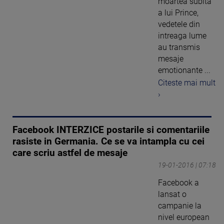
moartea subita
a lui Prince,
vedetele din
intreaga lume
au transmis
mesaje
emotionante ...
Citeste mai mult
›
Facebook INTERZICE postarile si comentariile
rasiste in Germania. Ce se va intampla cu cei
care scriu astfel de mesaje
19-01-2016 | 07:18
Facebook a
lansat o
campanie la
nivel european