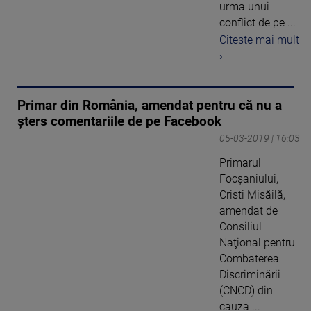
urma unui
conflict de pe ...
Citeste mai mult
›
Primar din România, amendat pentru că nu a
şters comentariile de pe Facebook
05-03-2019 | 16:03
Primarul
Focşaniului,
Cristi Misăilă,
amendat de
Consiliul
Naţional pentru
Combaterea
Discriminării
(CNCD) din
cauza ...