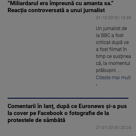
”Miliardarul era împreună cu amanta sa.”
Reacția controversată a unui jurnalist
31-10-2018 | 16:39
Un jurnalist de
la BBC a fost
criticat după ce
a fost filmat în
timp ce susţinea
că, la momentul
prăbuşirii ...
Citeste mai mult
›
Comentarii în lanț, după ce Euronews și-a pus
la cover pe Facebook o fotografie de la
protestele de sâmbătă
21-01-2018 | 20:24