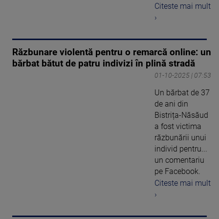
Citeste mai mult
›
Răzbunare violentă pentru o remarcă online: un
bărbat bătut de patru indivizi în plină stradă
01-10-2025 | 07:53
Un bărbat de 37
de ani din
Bistrița-Năsăud
a fost victima
răzbunării unui
individ pentru...
un comentariu
pe Facebook.
Citeste mai mult
›