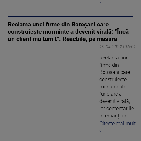
›
Reclama unei firme din Botoșani care
construiește morminte a devenit virală: ”Încă
un client mulțumit”. Reacțiile, pe măsură
19-04-2022 | 16:01
Reclama unei
firme din
Botoșani care
construiește
monumente
funerare a
devenit virală,
iar comentariile
internauților ...
Citeste mai mult
›