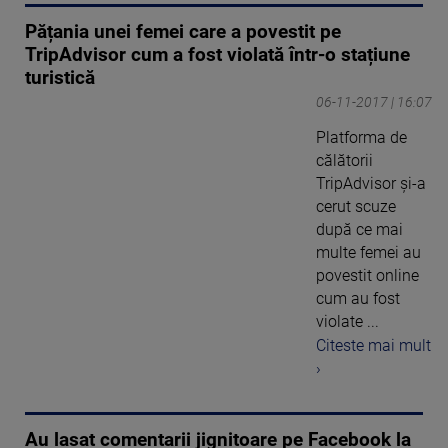
Pățania unei femei care a povestit pe
TripAdvisor cum a fost violată într-o stațiune
turistică
06-11-2017 | 16:07
Platforma de
călătorii
TripAdvisor și-a
cerut scuze
după ce mai
multe femei au
povestit online
cum au fost
violate ...
Citeste mai mult
›
Au lasat comentarii jignitoare pe Facebook la