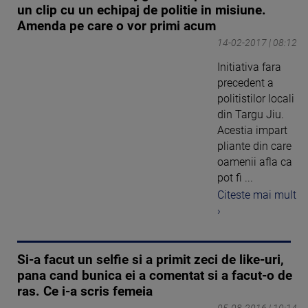
un clip cu un echipaj de politie in misiune.
Amenda pe care o vor primi acum
14-02-2017 | 08:12
Initiativa fara
precedent a
politistilor locali
din Targu Jiu.
Acestia impart
pliante din care
oamenii afla ca
pot fi ...
Citeste mai mult
›
Si-a facut un selfie si a primit zeci de like-uri,
pana cand bunica ei a comentat si a facut-o de
ras. Ce i-a scris femeia
05-08-2016 | 10:14