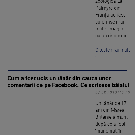
zoologică La
Palmyre din
Franța au fost
surprinse mai
multe imagini
cu un rinocer în
...
Citeste mai mult
›
Cum a fost ucis un tânăr din cauza unor
comentarii de pe Facebook. Ce scrisese băiatul
07-08-2019 | 12:22
Un tânăr de 17
ani din Marea
Britanie a murit
după ce a fost
înjunghiat, în