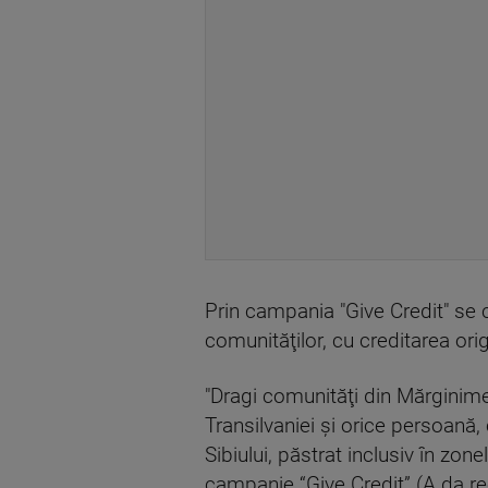
Prin campania "Give Credit" se 
comunităţilor, cu creditarea origi
"Dragi comunităţi din Mărginime
Transilvaniei şi orice persoană, 
Sibiului, păstrat inclusiv în zo
campanie “Give Credit” (A da re