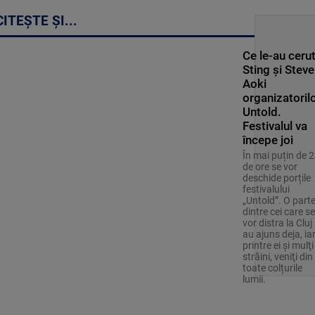
CITEȘTE ȘI...
Ce le-au ceru
Sting și Steve
Aoki
organizatoril
Untold.
Festivalul va
începe joi
În mai puțin de 
de ore se vor
deschide porțile
festivalului
„Untold”. O part
dintre cei care se
vor distra la Cluj
au ajuns deja, ia
printre ei și mulţi
străini, veniţi din
toate colțurile
lumii.