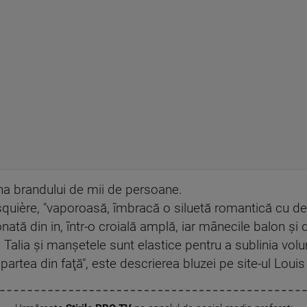
ina brandului de mii de persoane.
squière, "vaporoasă, îmbracă o siluetă romantică cu det
ată din in, într-o croială amplă, iar mânecile balon şi
 Talia şi manşetele sunt elastice pentru a sublinia volum
artea din faţă", este descrierea bluzei pe site-ul Louis