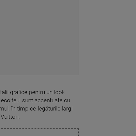
alii grafice pentru un look
 decolteul sunt accentuate cu
ul, în timp ce legăturile largi
 Vuitton.