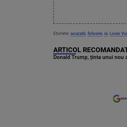
Etichete:
acuzatii
,
folosire
,
ie
,
Louis Vu
ARTICOL RECOMANDAT
Donald Trump, ținta unui nou as
ADA