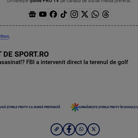
Urmărește
Știrile PRO TV
pe canalul de social media preferat:
itton
,
 DE SPORT.RO
asinat!? FBI a intervenit direct la terenul de golf
UGĂ ȘTIRILE PROTV CA SURSĂ PREFERATĂ
URMĂREȘTE ȘTIRILE PROTV ÎN GOOGLE 