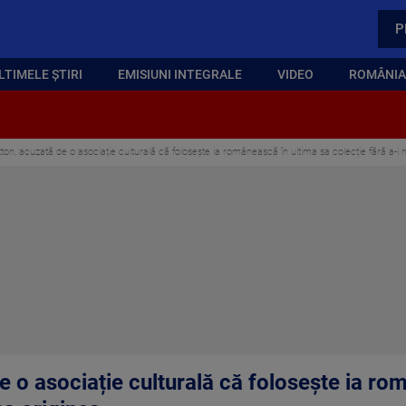
P
LTIMELE ȘTIRI
EMISIUNI INTEGRALE
VIDEO
ROMÂNIA,
tton, acuzată de o asociație culturală că folosește ia românească în ultima sa colecție fără a-i
e o asociație culturală că folosește ia ro