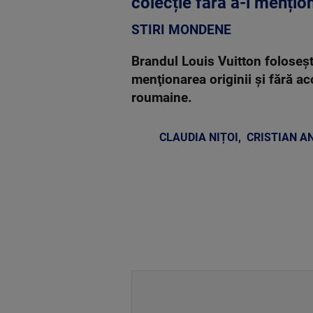
colecție fără a-i mențio
STIRI MONDENE
Brandul Louis Vuitton foloseş
menţionarea originii şi fără a
roumaine.
CLAUDIA NIȚOI
,
CRISTIAN A