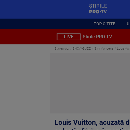
StirilePROTV
TOP CITITE
U
LIVE
Știrile PRO TV
Stirileprotv
SHOW-BUZZ
Stiri Mondene
Louis Vui
Louis Vuitton, acuzată d