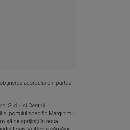
 obţinerea acordului din partea
eş, Sudul şi Centrul
i şi portului specific Marginimii
m să ne sprijiniţi în noua
randul Louis Vuitton a cămăşii