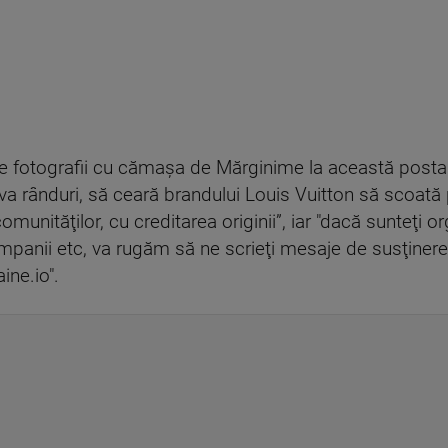
ge fotografii cu cămaşa de Mărginime la această postar
eva rânduri, să ceară brandului Louis Vuitton să scoată 
munităţilor, cu creditarea originii”, iar "dacă sunteţi or
companii etc, va rugăm să ne scrieţi mesaje de susţinere o
ine.io
".