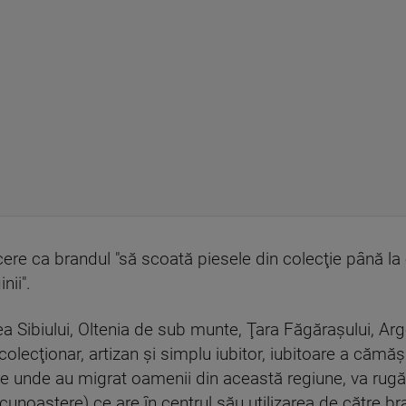
cere ca brandul "să scoată piesele din colecţie până la
nii".
a Sibiului, Oltenia de sub munte, Ţara Făgăraşului, Arg
colecţionar, artizan şi simplu iubitor, iubitoare a cămăşi
nele unde au migrat oamenii din această regiune, va rugă
cunoaştere) ce are în centrul său utilizarea de către b