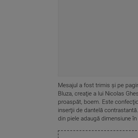
Mesajul a fost trimis şi pe pag
Bluza, creaţie a lui Nicolas Ghe
proaspăt, boem. Este confecţion
inserţii de dantelă contrastantă.
din piele adaugă dimensiune în p