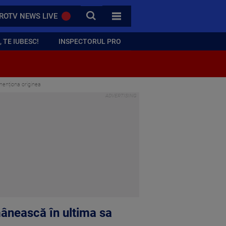
CAUTA
ROTV NEWS LIVE
TOATE CATEGORIILE
 TE IUBESC!
INSPECTORUL PRO
 menționa originea
mânească în ultima sa