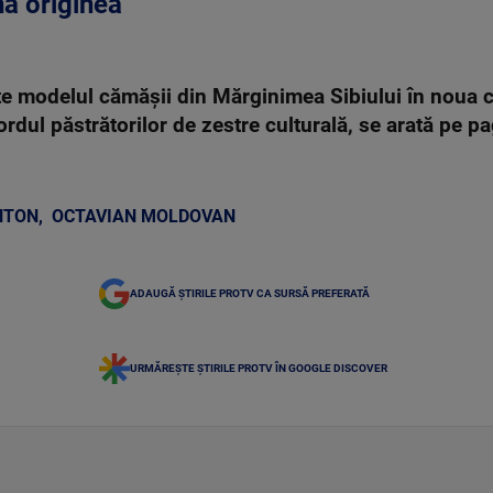
na originea
te modelul cămăşii din Mărginimea Sibiului în noua c
cordul păstrătorilor de zestre culturală, se arată pe
NTON
,
OCTAVIAN MOLDOVAN
ADAUGĂ ȘTIRILE PROTV CA SURSĂ PREFERATĂ
URMĂREȘTE ȘTIRILE PROTV ÎN GOOGLE DISCOVER