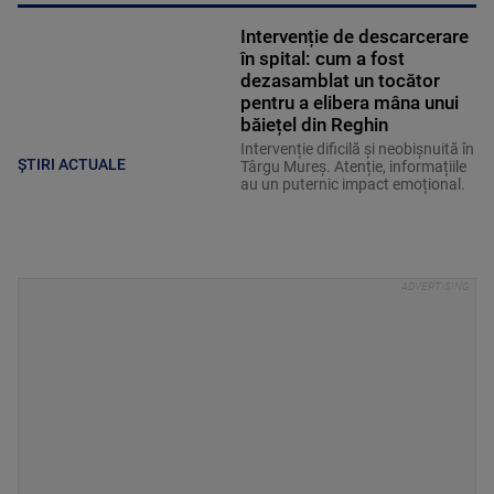
Intervenție de descarcerare
în spital: cum a fost
dezasamblat un tocător
pentru a elibera mâna unui
băiețel din Reghin
Intervenție dificilă și neobișnuită în
ȘTIRI ACTUALE
Târgu Mureș. Atenție, informațiile
au un puternic impact emoțional.