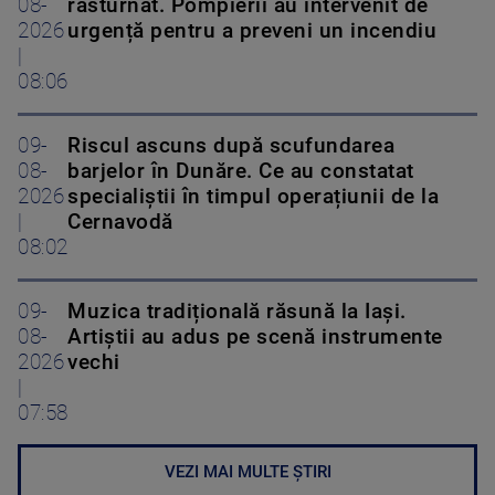
08-
răsturnat. Pompierii au intervenit de
2026
urgență pentru a preveni un incendiu
|
08:06
09-
Riscul ascuns după scufundarea
08-
barjelor în Dunăre. Ce au constatat
2026
specialiștii în timpul operațiunii de la
|
Cernavodă
08:02
09-
Muzica tradițională răsună la Iași.
08-
Artiștii au adus pe scenă instrumente
2026
vechi
|
07:58
VEZI MAI MULTE ȘTIRI