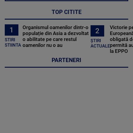
TOP CITITE
Organismul oamenilor dintr-o
Victorie p
1
2
populație din Asia a dezvoltat
Europeană
o abilitate pe care restul
obligată d
STIRI
ȘTIRI
oamenilor nu o au
permită au
STIINTA
ACTUALE
la EPPO
PARTENERI