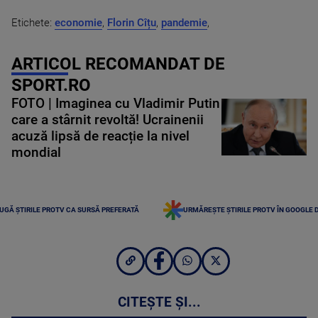
Etichete:
economie
,
Florin Cîțu
,
pandemie
,
ARTICOL RECOMANDAT DE
SPORT.RO
FOTO | Imaginea cu Vladimir Putin
care a stârnit revoltă! Ucrainenii
acuză lipsă de reacție la nivel
mondial
UGĂ ȘTIRILE PROTV CA SURSĂ PREFERATĂ
URMĂREȘTE ȘTIRILE PROTV ÎN GOOGLE 
CITEȘTE ȘI...