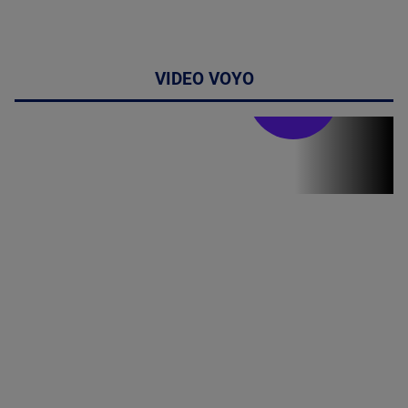
VIDEO VOYO
Stirile PRO TV
Stirile PRO
TV # 19.00 -
8 August
2026
MAI