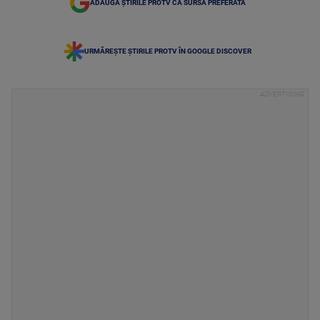
ADAUGĂ ȘTIRILE PROTV CA SURSĂ PREFERATĂ
URMĂREȘTE ȘTIRILE PROTV ÎN GOOGLE DISCOVER