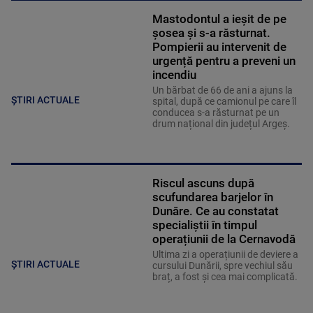
Mastodontul a ieșit de pe
șosea și s-a răsturnat.
Pompierii au intervenit de
urgență pentru a preveni un
incendiu
Un bărbat de 66 de ani a ajuns la
ȘTIRI ACTUALE
spital, după ce camionul pe care îl
conducea s-a răsturnat pe un
drum național din județul Argeș.
Riscul ascuns după
scufundarea barjelor în
Dunăre. Ce au constatat
specialiștii în timpul
operațiunii de la Cernavodă
Ultima zi a operațiunii de deviere a
ȘTIRI ACTUALE
cursului Dunării, spre vechiul său
braț, a fost și cea mai complicată.