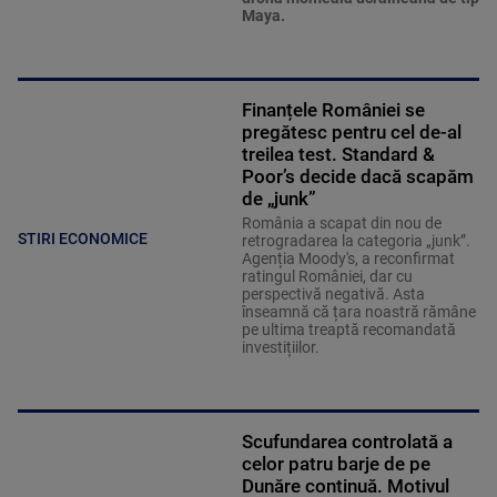
Maya.
Finanțele României se
pregătesc pentru cel de-al
treilea test. Standard &
Poor’s decide dacă scapăm
de „junk”
România a scapat din nou de
STIRI ECONOMICE
retrogradarea la categoria „junk”.
Agenția Moody's, a reconfirmat
ratingul României, dar cu
perspectivă negativă. Asta
înseamnă că țara noastră rămâne
pe ultima treaptă recomandată
investițiilor.
Scufundarea controlată a
celor patru barje de pe
Dunăre continuă. Motivul