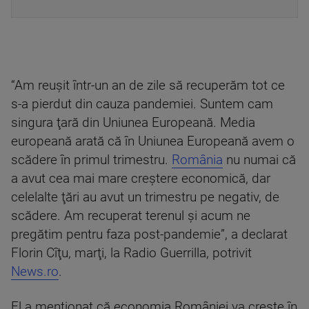
“Am reuşit într-un an de zile să recuperăm tot ce
s-a pierdut din cauza pandemiei. Suntem cam
singura ţară din Uniunea Europeană. Media
europeană arată că în Uniunea Europeană avem o
scădere în primul trimestru.
România
nu numai că
a avut cea mai mare creştere economică, dar
celelalte ţări au avut un trimestru pe negativ, de
scădere. Am recuperat terenul şi acum ne
pregătim pentru faza post-pandemie”, a declarat
Florin Cîţu, marţi, la Radio Guerrilla, potrivit
News.ro
.
El a menţionat că economia României va creşte în