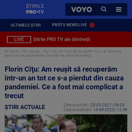
StirilePROTV
CAUTA
VOYO
TOATE 
PROTV NEWS LIVE
ULTIMELE ȘTIRI
LIVE
Știrile PRO TV ale dimineții
Stirileprotv
Știri Actuale
Florin Cîţu: Am reuşit să recuperăm într-un an tot ce s-a
pierdut din cauza pandemiei. Ce a fost mai complicat a trecut
Florin Cîţu: Am reuşit să recuperăm
într-un an tot ce s-a pierdut din cauza
pandemiei. Ce a fost mai complicat a
trecut
Data publicării:
25-05-2021 | 09:03
ȘTIRI ACTUALE
Data actualizării:
13-08-2025 | 12:38