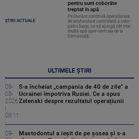
pentru sunt coborâte
treptat în apă
Pe Dunăre continuă operațiunea
ȘTIRI ACTUALE
de scufundare controlată a celor
patru barje, ca să ajungă cât mai
multă apă spre centrala de la
Cernavodă.
ULTIMELE ȘTIRI
09-
S-a încheiat „campania de 40 de zile” a
08-
Ucrainei împotriva Rusiei. Ce a spus
2026
Zelenski despre rezultatul operațiunii
|
08:11
09-
Mastodontul a ieșit de pe șosea și s-a