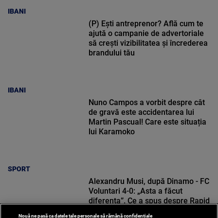
IBANI
(P) Ești antreprenor? Află cum te
ajută o campanie de advertoriale
să crești vizibilitatea și încrederea
brandului tău
IBANI
Nuno Campos a vorbit despre cât
de gravă este accidentarea lui
Martin Pascual! Care este situația
lui Karamoko
SPORT
Alexandru Musi, după Dinamo - FC
Voluntari 4-0: „Asta a făcut
diferența”. Ce a spus despre Rapid
Nouă ne pasă ca datele tale personale să rămână confidențiale