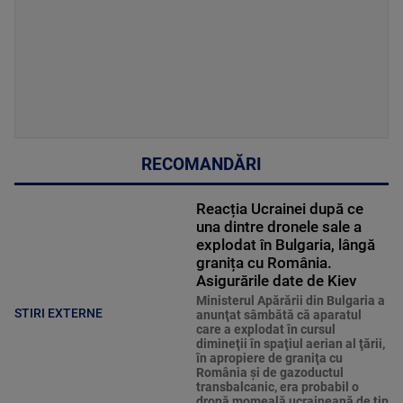
RECOMANDĂRI
Reacția Ucrainei după ce
una dintre dronele sale a
explodat în Bulgaria, lângă
granița cu România.
Asigurările date de Kiev
Ministerul Apărării din Bulgaria a
STIRI EXTERNE
anunţat sâmbătă că aparatul
care a explodat în cursul
dimineţii în spaţiul aerian al ţării,
în apropiere de graniţa cu
România şi de gazoductul
transbalcanic, era probabil o
dronă momeală ucraineană de tip