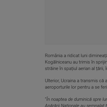
România a ridicat luni dimineață
Kogălniceanu au trimis în sprij
străine în spațiul aerian al ță
Ulterior, Ucraina a transmis că 
aeroporturile lor pentru a se fe
”
În noaptea de duminică spre luni
Apărării Naționale au semnalat ți