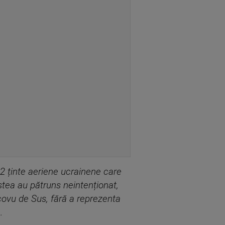
12 ținte aeriene ucrainene care
stea au pătruns neintenționat,
icovu de Sus, fără a reprezenta
.