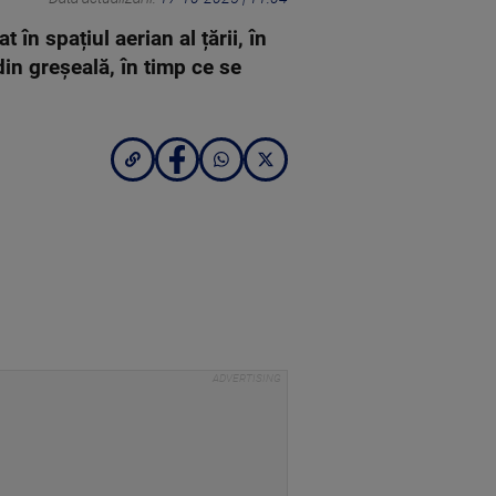
în spațiul aerian al țării, în
in greșeală, în timp ce se