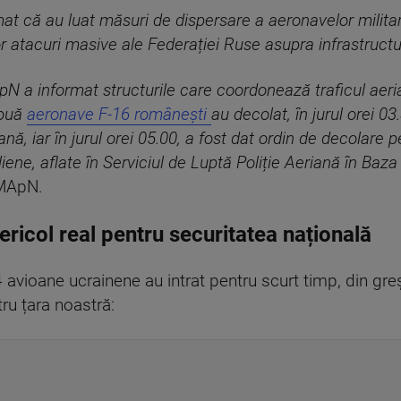
mat că au luat măsuri de dispersare a aeronavelor milita
r atacuri masive ale Federației Ruse asupra infrastructu
pN a informat structurile care coordonează traficul aeria
două
aeronave F-16 românești
au decolat, în jurul orei 0
nă, iar în jurul orei 05.00, a fost dat ordin de decolare
iene, aflate în Serviciul de Luptă Poliție Aeriană în Baz
 MApN.
ricol real pentru securitatea națională
ioane ucrainene au intrat pentru scurt timp, din greșea
tru țara noastră: