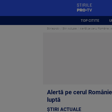
StirilePROTV
TOP CITITE
U
Stirileprotv
Știri Actuale
Alertă pe cerul României. Av
Alertă pe cerul României
luptă
ȘTIRI ACTUALE