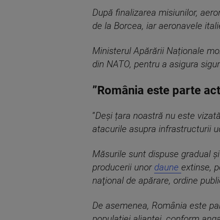
După finalizarea misiunilor, aero
de la Borcea, iar aeronavele ital
Ministerul Apărării Naționale mon
din NATO, pentru a asigura sigura
”România este parte acti
”
Deși țara noastră nu este vizată
atacurile asupra infrastructurii 
Măsurile sunt dispuse gradual și
producerii unor
daune
extinse, p
naţional de apărare, ordine publi
De asemenea, România este parte a
populației alianței, conform ang