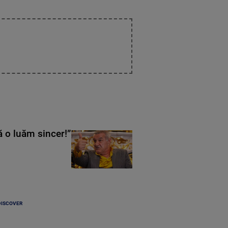
ă o luăm sincer!”
DISCOVER