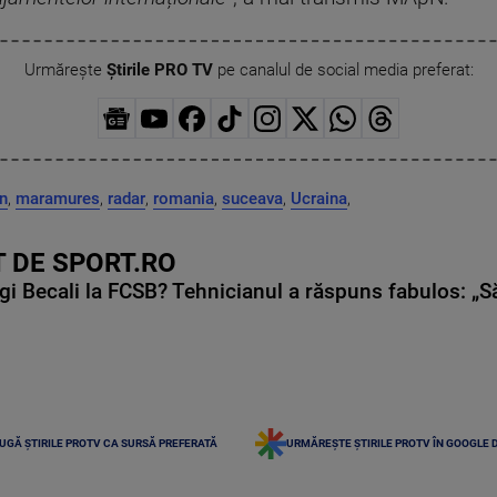
Urmărește
Știrile PRO TV
pe canalul de social media preferat:
n
,
maramures
,
radar
,
romania
,
suceava
,
Ucraina
,
 DE SPORT.RO
gi Becali la FCSB? Tehnicianul a răspuns fabulos: „S
UGĂ ȘTIRILE PROTV CA SURSĂ PREFERATĂ
URMĂREȘTE ȘTIRILE PROTV ÎN GOOGLE 