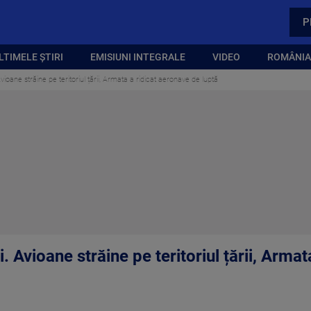
P
LTIMELE ȘTIRI
EMISIUNI INTEGRALE
VIDEO
ROMÂNIA,
ioane străine pe teritoriul țării, Armata a ridicat aeronave de luptă
. Avioane străine pe teritoriul țării, Arma