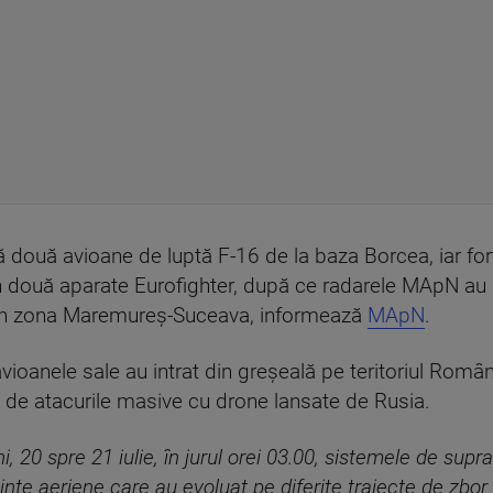
 două avioane de luptă F-16 de la baza Borcea, iar forț
in două aparate Eurofighter, după ce radarele MApN au
rii, în zona Maremureș-Suceava, informează
MApN
.
avioanele sale au intrat din greșeală pe teritoriul Româ
ri de atacurile masive cu drone lansate de Rusia.
, 20 spre 21 iulie, în jurul orei 03.00, sistemele de supr
nte aeriene care au evoluat pe diferite traiecte de zbor 