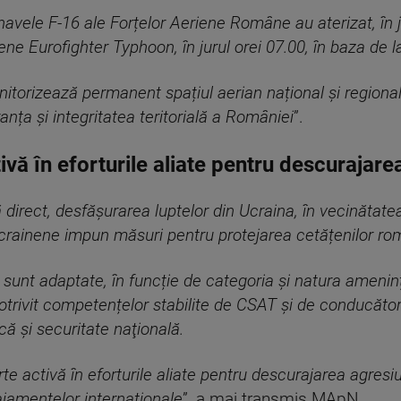
navele F-16 ale Forțelor Aeriene Române au aterizat, în j
iene Eurofighter Typhoon, în jurul orei 07.00, în baza de 
itorizează permanent spațiul aerian național și regional,
nța și integritatea teritorială a României
”.
vă în eforturile aliate pentru descurajare
 direct, desfășurarea luptelor din Ucraina, în vecinătatea
ucrainene impun măsuri pentru protejarea cetățenilor româ
 sunt adaptate, în funcție de categoria și natura ameninț
otrivit competențelor stabilite de CSAT și de conducătorii
că şi securitate naţională.
ctivă în eforturile aliate pentru descurajarea agresiunil
ajamentelor internaționale
”, a mai transmis MApN.