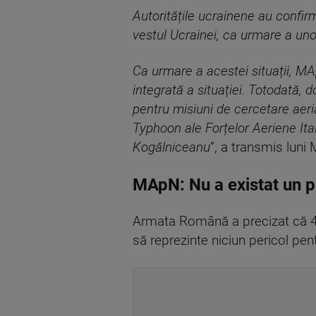
Autoritățile ucrainene au confir
vestul Ucrainei, ca urmare a uno
Ca urmare a acestei situații, MA
integrată a situației. Totodată, 
pentru misiuni de cercetare aeria
Typhoon ale Forțelor Aeriene Ital
Kogălniceanu
”, a transmis luni
MApN: Nu a existat un pe
Armata Română a precizat că 4 av
să reprezinte niciun pericol pen