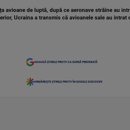
a avioane de luptă, după ce aeronave străine au intrat 
or, Ucraina a transmis că avioanele sale au intrat d
ADAUGĂ ȘTIRILE PROTV CA SURSĂ PREFERATĂ
URMĂREȘTE ȘTIRILE PROTV ÎN GOOGLE DISCOVER