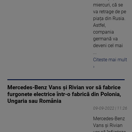
miercuri, că se
va retrage de pe
piața din Rusia.
Astfel,
compania
germană va
deveni cel mai
...
Citeste mai mult
›
Mercedes-Benz Vans şi Rivian vor să fabrice
furgonete electrice într-o fabrică din Polonia,
Ungaria sau România
09-09-2022 | 11:26
Mercedes-Benz
Vans şi Rivian