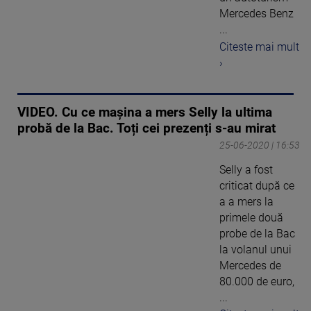
Mercedes Benz
...
Citeste mai mult
›
VIDEO. Cu ce mașina a mers Selly la ultima
probă de la Bac. Toți cei prezenți s-au mirat
25-06-2020 | 16:53
Selly a fost
criticat după ce
a a mers la
primele două
probe de la Bac
la volanul unui
Mercedes de
80.000 de euro,
...