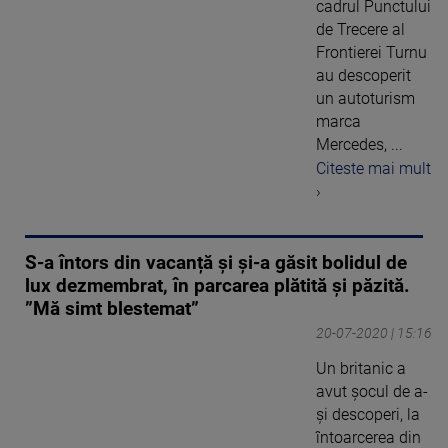
cadrul Punctului
de Trecere al
Frontierei Turnu
au descoperit
un autoturism
marca
Mercedes, ...
Citeste mai mult
›
S-a întors din vacanță și și-a găsit bolidul de
lux dezmembrat, în parcarea plătită și păzită.
”Mă simt blestemat”
20-07-2020 | 15:16
Un britanic a
avut șocul de a-
și descoperi, la
întoarcerea din