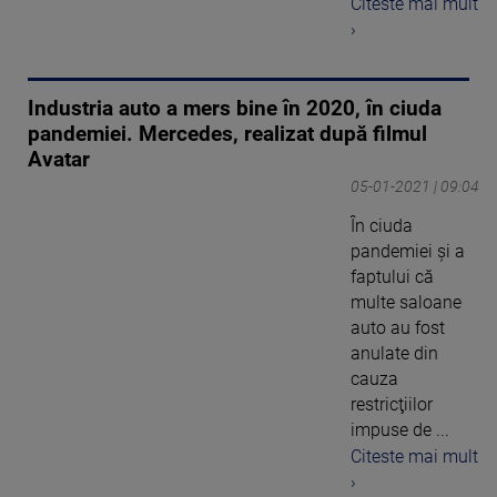
Citeste mai mult
›
Industria auto a mers bine în 2020, în ciuda
pandemiei. Mercedes, realizat după filmul
Avatar
05-01-2021 | 09:04
În ciuda
pandemiei şi a
faptului că
multe saloane
auto au fost
anulate din
cauza
restricţiilor
impuse de ...
Citeste mai mult
›