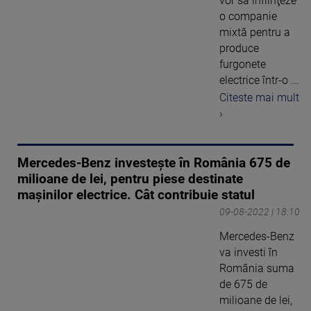
vor să înfiinţeze
o companie
mixtă pentru a
produce
furgonete
electrice într-o ...
Citeste mai mult
›
Mercedes-Benz investește în România 675 de
milioane de lei, pentru piese destinate
mașinilor electrice. Cât contribuie statul
09-08-2022 | 18:10
Mercedes-Benz
va investi în
România suma
de 675 de
milioane de lei,