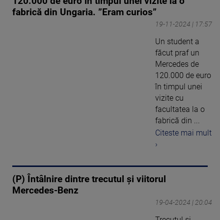
120.000 de euro în timpul unei vizite la o
fabrică din Ungaria. ”Eram curios”
19-11-2024 | 17:57
Un student a
făcut praf un
Mercedes de
120.000 de euro
în timpul unei
vizite cu
facultatea la o
fabrică din ...
Citeste mai mult
›
(P) Întâlnire dintre trecutul și viitorul
Mercedes-Benz
19-04-2024 | 20:04
Trecutul și