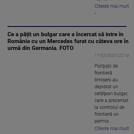
Citeste mai mult
›
Ce a pățit un bulgar care a încercat să intre în
România cu un Mercedes furat cu câteva ore în
urmă din Germania. FOTO
17-02-2023 | 22:16
Poliţiştii de
frontieră
timişeni au
depistat un
cetăţean bulgar,
care a prezentat
la controlul de
frontieră un
permis ...
Citeste mai mult