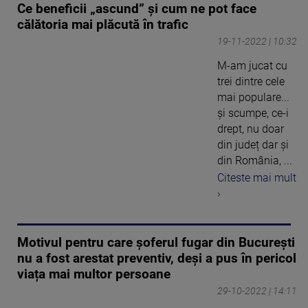
Ce beneficii „ascund” și cum ne pot face
călătoria mai plăcută în trafic
19-11-2022 | 10:32
M-am jucat cu
trei dintre cele
mai populare...
și scumpe, ce-i
drept, nu doar
din județ dar și
din România, ...
Citeste mai mult
›
Motivul pentru care șoferul fugar din București
nu a fost arestat preventiv, deși a pus în pericol
viața mai multor persoane
29-10-2022 | 14:11