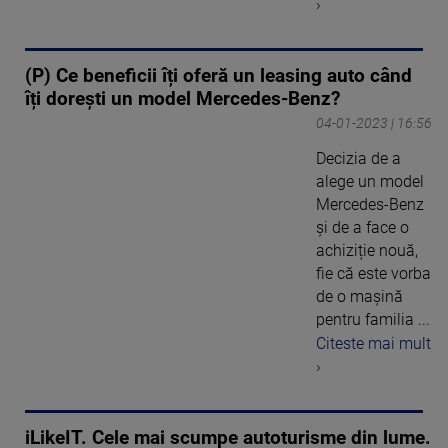
›
(P) Ce beneficii îți oferă un leasing auto când
îți dorești un model Mercedes-Benz?
04-01-2023 | 16:56
Decizia de a
alege un model
Mercedes-Benz
și de a face o
achiziție nouă,
fie că este vorba
de o mașină
pentru familia ...
Citeste mai mult
›
iLikeIT. Cele mai scumpe autoturisme din lume.