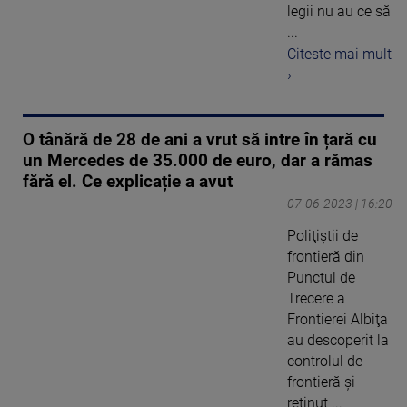
legii nu au ce să
...
Citeste mai mult
›
O tânără de 28 de ani a vrut să intre în țară cu
un Mercedes de 35.000 de euro, dar a rămas
fără el. Ce explicație a avut
07-06-2023 | 16:20
Poliţiştii de
frontieră din
Punctul de
Trecere a
Frontierei Albiţa
au descoperit la
controlul de
frontieră şi
reținut ...