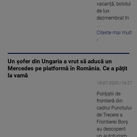
vacanță, bolidul
de lux
dezmembrat în
...
Citeste mai mult
›
Un șofer din Ungaria a vrut să aducă un
Mercedes pe platformă în România. Ce a pățit
la vamă
10-07-2020 | 16:27
Poliţiştii de
frontieră din
cadrul Punctului
de Trecere a
Frontierei Borș
au descoperit
un autoturism