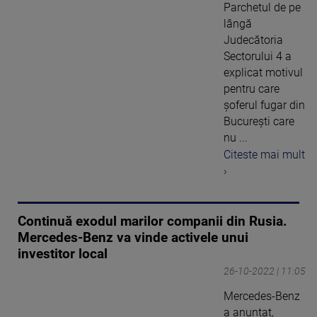
Parchetul de pe
lângă
Judecătoria
Sectorului 4 a
explicat motivul
pentru care
şoferul fugar din
București care
nu ...
Citeste mai mult
›
Continuă exodul marilor companii din Rusia.
Mercedes-Benz va vinde activele unui
investitor local
26-10-2022 | 11:05
Mercedes-Benz
a anunțat,