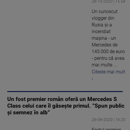
28-10-2020 | 15:58
Un cunoscut
vlogger din
Rusia și-a
incendiat
mașina - un
Mercedes de
145.000 de euro
- pentru că avea
mai multe ...
Citeste mai mult
›
Un fost premier român oferă un Mercedes S
Class celui care îl găsește primul. ”Spun public
și semnez în alb”
26-09-2020 | 16:20
Fostul premier