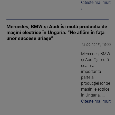
Citeste mai mult
›
Mercedes, BMW și Audi își mută producția de
mașini electrice în Ungaria. ”Ne aflăm în fața
unor succese uriașe”
14-09-2025 | 15:00
Mercedes, BMW
și Audi își mută
cea mai
importantă
parte a
producției lor de
mașini electrice
în Ungaria, ...
Citeste mai mult
›