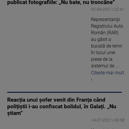
publicat fotografiile: „Nu bate, nu troncăne”
02-09-2021 | 22:41
Reprezentanţii
Registrului Auto
Român (RAR)
au găsit o
bucată de lemn
în locul unei
piese de la
sistemul de ...
Citeste mai mult
›
Reacția unui șofer venit din Franța când
polițiștii i-au confiscat bolidul, în Galați. „Nu
știam”
14-07-2021 | 09:58