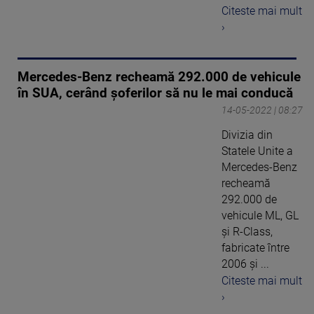
Citeste mai mult
›
Mercedes-Benz recheamă 292.000 de vehicule
în SUA, cerând şoferilor să nu le mai conducă
14-05-2022 | 08:27
Divizia din
Statele Unite a
Mercedes-Benz
recheamă
292.000 de
vehicule ML, GL
şi R-Class,
fabricate între
2006 şi ...
Citeste mai mult
›