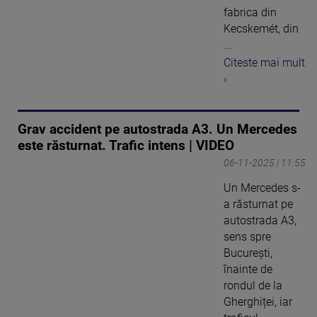
fabrica din
Kecskemét, din
...
Citeste mai mult
›
Grav accident pe autostrada A3. Un Mercedes
este răsturnat. Trafic intens | VIDEO
06-11-2025 | 11:55
Un Mercedes s-
a răsturnat pe
autostrada A3,
sens spre
București,
înainte de
rondul de la
Gherghiței, iar