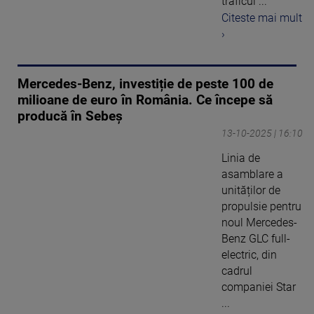
traficul ...
Citeste mai mult
›
Mercedes-Benz, investiție de peste 100 de
milioane de euro în România. Ce începe să
producă în Sebeș
13-10-2025 | 16:10
Linia de
asamblare a
unităților de
propulsie pentru
noul Mercedes-
Benz GLC full-
electric, din
cadrul
companiei Star
...