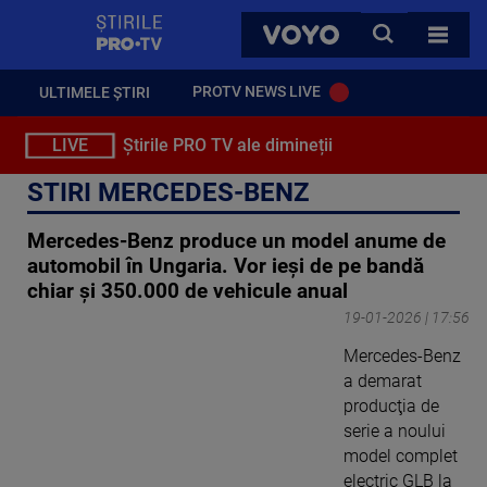
StirilePROTV
CAUTA
VOYO
TOATE 
PROTV NEWS LIVE
ULTIMELE ȘTIRI
LIVE
Știrile PRO TV ale dimineții
STIRI MERCEDES-BENZ
Mercedes-Benz produce un model anume de
automobil în Ungaria. Vor ieși de pe bandă
chiar și 350.000 de vehicule anual
19-01-2026 | 17:56
Mercedes-Benz
a demarat
producţia de
serie a noului
model complet
electric GLB la