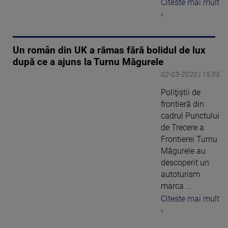
Citeste mai mult
›
Un român din UK a rămas fără bolidul de lux
după ce a ajuns la Turnu Măgurele
02-03-2020 | 15:05
Poliţiştii de
frontieră din
cadrul Punctului
de Trecere a
Frontierei Turnu
Măgurele au
descoperit un
autoturism
marca ...
Citeste mai mult
›