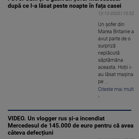
după ce l-a lăsat peste noapte în fața casei
12-12-2020 | 10:52
Un șofer din
Marea Britanie a
avut parte de o
surpriză
neplăcută
săptămâna
aceasta. Hoții i-
au lăsat mașina
pe ...
Citeste mai mult
›
VIDEO. Un vlogger rus și-a incendiat
Mercedesul de 145.000 de euro pentru că avea
câteva defecțiuni