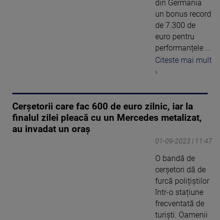
din Germania
un bonus record
de 7.300 de
euro pentru
performanțele ...
Citeste mai mult
›
Cerșetorii care fac 600 de euro zilnic, iar la
finalul zilei pleacă cu un Mercedes metalizat,
au invadat un oraș
01-09-2023 | 11:47
O bandă de
cerșetori dă de
furcă polițiștilor
într-o stațiune
frecventată de
turiști. Oamenii