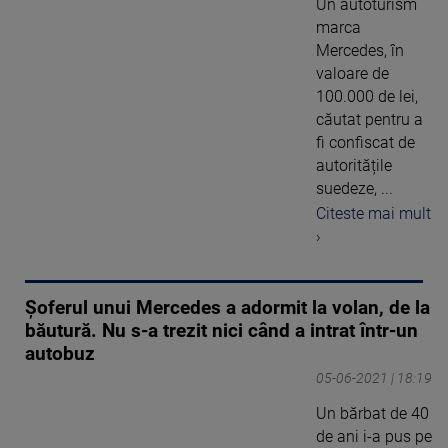
Un autoturism
marca
Mercedes, în
valoare de
100.000 de lei,
căutat pentru a
fi confiscat de
autoritățile
suedeze, ...
Citeste mai mult
›
Șoferul unui Mercedes a adormit la volan, de la
băutură. Nu s-a trezit nici când a intrat într-un
autobuz
05-06-2021 | 18:19
Un bărbat de 40
de ani i-a pus pe