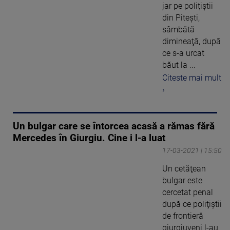
jar pe poliţiştii
din Piteşti,
sâmbătă
dimineaţă, după
ce s-a urcat
băut la ...
Citeste mai mult
›
Un bulgar care se întorcea acasă a rămas fără
Mercedes în Giurgiu. Cine i l-a luat
17-03-2021 | 15:50
Un cetăţean
bulgar este
cercetat penal
după ce poliţiştii
de frontieră
giurgiuveni l-au