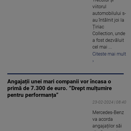
viitorul
automobilului s-
au întâlnit joi la
Țiriac
Collection, unde
a fost dezvăluit
cel mai ...
Citeste mai mult
›
Angajații unei mari companii vor încasa o
primă de 7.300 de euro. ”Drept mulțumire
pentru performanța”
23-02-2024 | 08:40
Mercedes-Benz
va acorda
angajaților săi