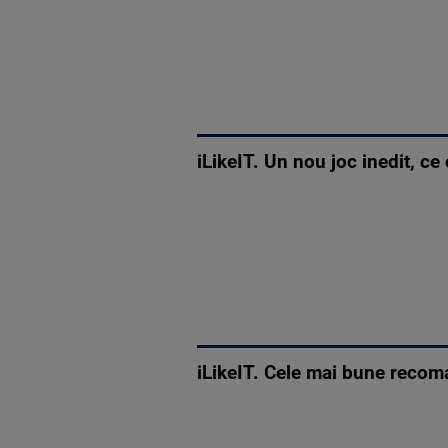
iLikeIT. Un nou joc inedit, c
iLikeIT. Cele mai bune recom