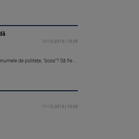
dă
12-10-2019 | 10:39
umele de politețe, ”boss”? Să fie ...
11-10-2019 | 10:00