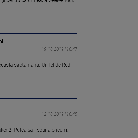
e. Şi pentru că urmează week-endul,
al
19-10-2019 | 10:47
ceastă săptămână. Un fel de Red
12-10-2019 | 10:45
er 2. Putea să-i spună oricum: