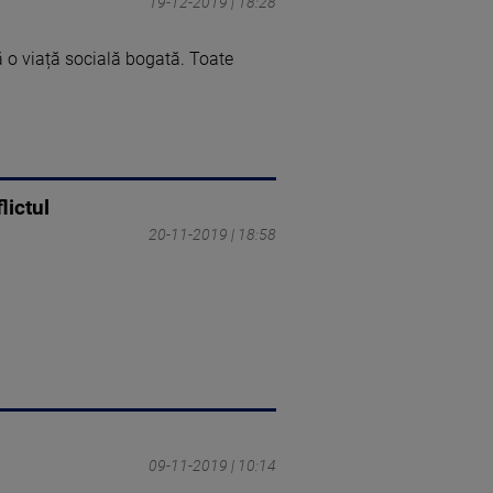
19-12-2019 | 18:28
ă o viață socială bogată. Toate
lictul
20-11-2019 | 18:58
09-11-2019 | 10:14