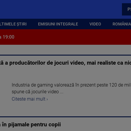
P
LTIMELE ȘTIRI
EMISIUNI INTEGRALE
VIDEO
ROMÂNIA,
a 19:00
ă a producătorilor de jocuri video, mai realiste ca ni
Industria de gaming valorează în prezent peste 120 de mil
spune că jocurile video ...
Citeste mai mult ›
 în pijamale pentru copii