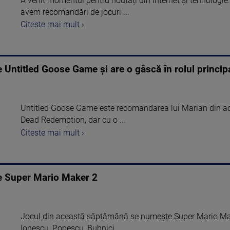
A venit momentul pentru noutăți din internet și tehnologi
avem recomandări de jocuri ...
Citeste mai mult ›
e Untitled Goose Game și are o gâscă în rolul princip
Untitled Goose Game este recomandarea lui Marian din a
Dead Redemption, dar cu o ...
Citeste mai mult ›
te Super Mario Maker 2
Jocul din această săptămână se numește Super Mario Mak
Ionescu, Popescu, Buhnici, ...