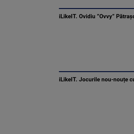
iLikeIT. Ovidiu ”Ovvy” Pătraș
iLikeIT. Jocurile nou-nouțe 