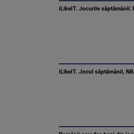
iLikeIT. Jocurile săptămânii
iLikeIT. Jocul săptămânii, NB