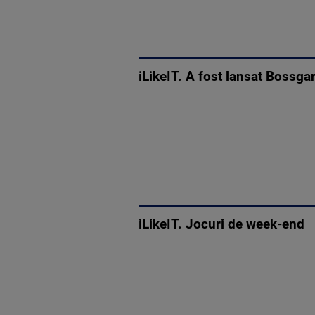
iLikeIT. A fost lansat Bossga
iLikeIT. Jocuri de week-end