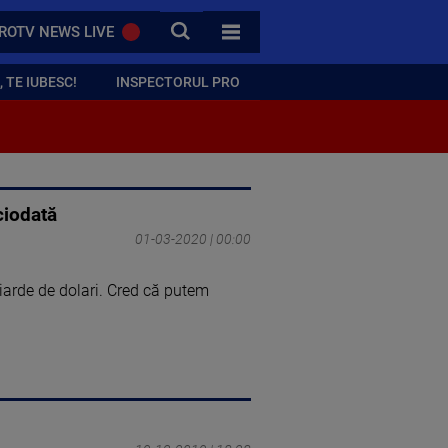
CAUTA
ROTV NEWS LIVE
TOATE CATEGORIILE
 TE IUBESC!
INSPECTORUL PRO
ciodată
01-03-2020 | 00:00
iarde de dolari. Cred că putem