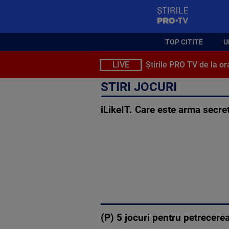
StirilePROTV
TOP CITITE
U
LIVE
Știrile PRO TV de la or
STIRI JOCURI
iLikeIT. Care este arma secret
(P) 5 jocuri pentru petrecerea