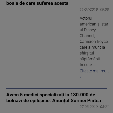
boala de care suferea acesta
11-07-2019 | 09:08
Actorul
american şi star
al Disney
Channel,
Cameron Boyce,
care a murit la
sfârşitul
săptămânii
trecute ...
Citeste mai mult
›
Avem 5 medici specializați la 130.000 de
bolnavi de epilepsie. Anunțul Sorinei Pintea
27-03-2019 | 08:21