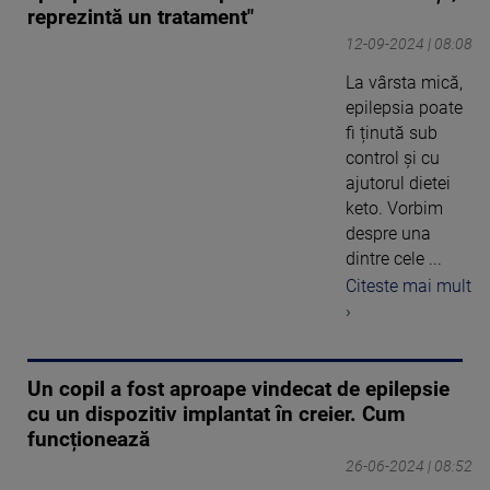
reprezintă un tratament"
12-09-2024 | 08:08
La vârsta mică,
epilepsia poate
fi ținută sub
control și cu
ajutorul dietei
keto. Vorbim
despre una
dintre cele ...
Citeste mai mult
›
Un copil a fost aproape vindecat de epilepsie
cu un dispozitiv implantat în creier. Cum
funcționează
26-06-2024 | 08:52