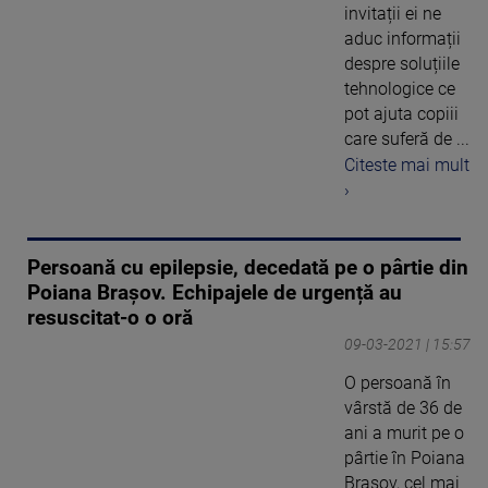
invitații ei ne
aduc informații
despre soluțiile
tehnologice ce
pot ajuta copiii
care suferă de ...
Citeste mai mult
›
Persoană cu epilepsie, decedată pe o pârtie din
Poiana Brașov. Echipajele de urgență au
resuscitat-o o oră
09-03-2021 | 15:57
O persoană în
vârstă de 36 de
ani a murit pe o
pârtie în Poiana
Brașov, cel mai