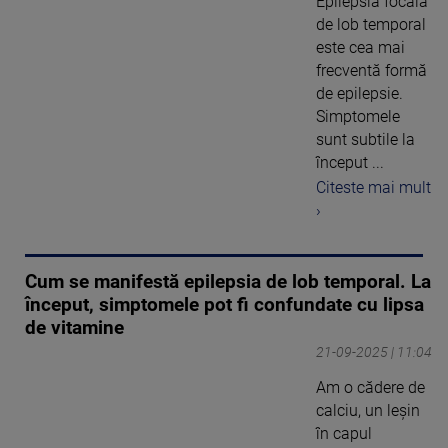
Epilepsia focală
de lob temporal
este cea mai
frecventă formă
de epilepsie.
Simptomele
sunt subtile la
început ...
Citeste mai mult
›
Cum se manifestă epilepsia de lob temporal. La
început, simptomele pot fi confundate cu lipsa
de vitamine
21-09-2025 | 11:04
Am o cădere de
calciu, un leșin
în capul