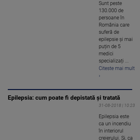
Sunt peste
130.000 de
persoane în
România care
suferă de
epilepsie și mai
puțin de 5
medici
specializați ...
Citeste mai mult
›
Epilepsia: cum poate fi depistată și tratată
31-08-2018 | 10:23
Epilepsia este
ca un incendiu
în interiorul
creierului. Şi, ca