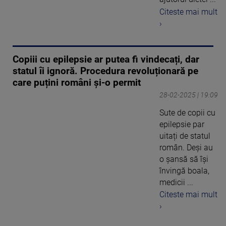
Citeste mai mult
›
Copiii cu epilepsie ar putea fi vindecați, dar
statul îi ignoră. Procedura revoluționară pe
care puțini români și-o permit
28-02-2025 | 19:09
Sute de copii cu
epilepsie par
uitați de statul
român. Deși au
o șansă să își
învingă boala,
medicii ...
Citeste mai mult
›