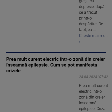
greșit cu
depresie, după
ce a trecut
printr-o
despărțire. De
fapt, ea ...
Citeste mai mult
›
Prea mult curent electric într-o zonă din creier
înseamnă epilepsie. Cum se pot manifesta
crizele
24-04-2024 | 07:42
Prea mult curent
electric într-o
zonă din creier
înseamnă
epilepsie. Criza