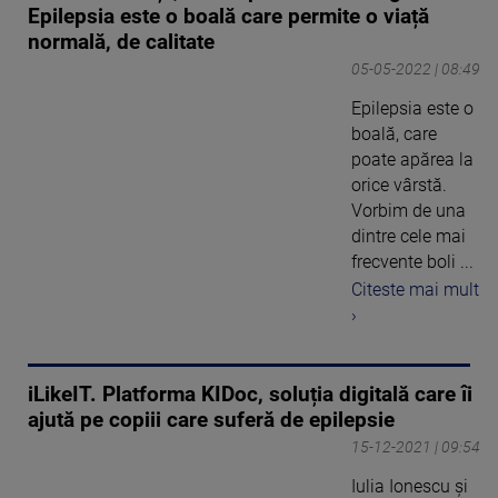
Epilepsia este o boală care permite o viață
normală, de calitate
05-05-2022 | 08:49
Epilepsia este o
boală, care
poate apărea la
orice vârstă.
Vorbim de una
dintre cele mai
frecvente boli ...
Citeste mai mult
›
iLikeIT. Platforma KIDoc, soluția digitală care îi
ajută pe copiii care suferă de epilepsie
15-12-2021 | 09:54
Iulia Ionescu și