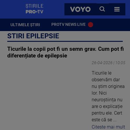
StirilePROTV
CAUTA
VOYO
TOATE 
PROTV NEWS LIVE
ULTIMELE ȘTIRI
STIRI EPILEPSIE
Ticurile la copii pot fi un semn grav. Cum pot fi
diferențiate de epilepsie
26-04-2026 | 10:05
Ticurile le
observăm dar
nu știm originea
lor. Nici
neuroștiința nu
are o explicație
pentru ele. Cert
este că se ...
Citeste mai mult