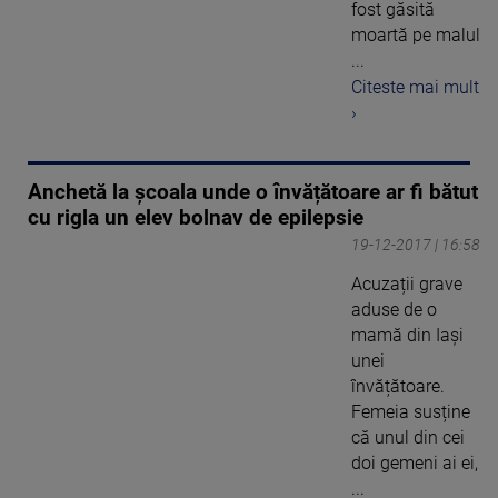
fost găsită
moartă pe malul
...
Citeste mai mult
›
Anchetă la școala unde o învățătoare ar fi bătut
cu rigla un elev bolnav de epilepsie
19-12-2017 | 16:58
Acuzații grave
aduse de o
mamă din Iași
unei
învățătoare.
Femeia susține
că unul din cei
doi gemeni ai ei,
...