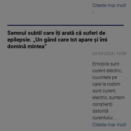
Citeste mai mult
›
Semnul subtil care îți arată că suferi de
epilepsie. „Un gând care tot apare și îmi
domină mintea”
03-03-2024 | 10:09
Emoțiile sunt
curent electric,
cuvintele pe
care le rostim
sunt curent
electric, suntem
conștienți
datorită
curentului ...
Citeste mai mult