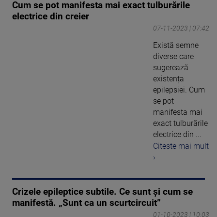
Cum se pot manifesta mai exact tulburările
electrice din creier
07-11-2023 | 07:42
Există semne
diverse care
sugerează
existența
epilepsiei. Cum
se pot
manifesta mai
exact tulburările
electrice din ...
Citeste mai mult
›
Crizele epileptice subtile. Ce sunt și cum se
manifestă. „Sunt ca un scurtcircuit”
01-10-2023 | 10:03