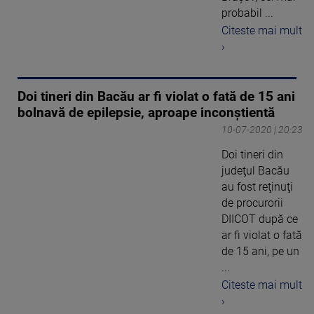
probabil ...
Citeste mai mult
›
Doi tineri din Bacău ar fi violat o fată de 15 ani
bolnavă de epilepsie, aproape inconștientă
10-07-2020 | 20:23
Doi tineri din
judeţul Bacău
au fost reţinuţi
de procurorii
DIICOT după ce
ar fi violat o fată
de 15 ani, pe un
...
Citeste mai mult
›