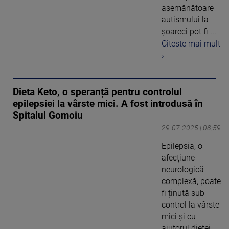
asemănătoare
autismului la
şoareci pot fi ...
Citeste mai mult
›
Dieta Keto, o speranță pentru controlul
epilepsiei la vârste mici. A fost introdusă în
Spitalul Gomoiu
29-07-2025 | 08:59
Epilepsia, o
afecțiune
neurologică
complexă, poate
fi ținută sub
control la vârste
mici și cu
ajutorul dietei ...