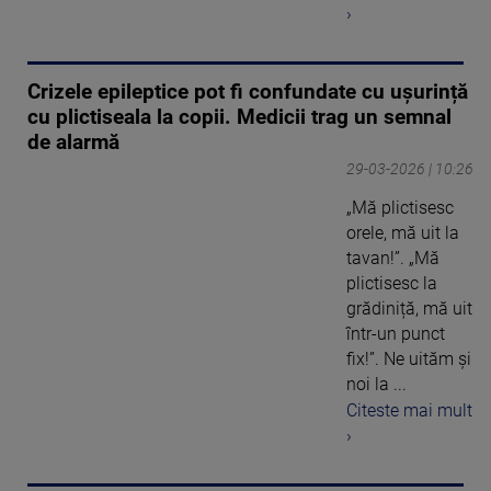
›
Crizele epileptice pot fi confundate cu ușurință
cu plictiseala la copii. Medicii trag un semnal
de alarmă
29-03-2026 | 10:26
„Mă plictisesc
orele, mă uit la
tavan!”. „Mă
plictisesc la
grădiniță, mă uit
într-un punct
fix!”. Ne uităm și
noi la ...
Citeste mai mult
›