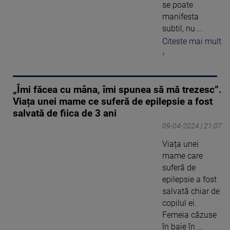
se poate
manifesta
subtil, nu ...
Citeste mai mult
›
„Îmi făcea cu mâna, îmi spunea să mă trezesc”.
Viața unei mame ce suferă de epilepsie a fost
salvată de fiica de 3 ani
09-04-2024 | 21:07
Viața unei
mame care
suferă de
epilepsie a fost
salvată chiar de
copilul ei.
Femeia căzuse
în baie în ...