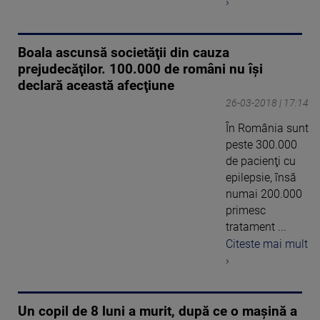
›
Boala ascunsă societăţii din cauza
prejudecăţilor. 100.000 de români nu îşi
declară această afecţiune
26-03-2018 | 17:14
În România sunt
peste 300.000
de pacienţi cu
epilepsie, însă
numai 200.000
primesc
tratament ...
Citeste mai mult
›
Un copil de 8 luni a murit, după ce o mașină a