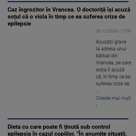
Caz îngrozitor în Vrancea. O doctoriță își acuză
soțul că o viola în timp ce ea suferea crize de
epilepsie
30-12-2024 | 17:08
Acuzații grave
la adresa unui
bărbat din
Vrancea, pe care
soția îl acuză
că, în timp ce ea
suferea crize de
...
Citeste mai mult
›
Dieta cu care poate fi ținută sub control
epilepsia în cazul copiilor. "În anumite situații,