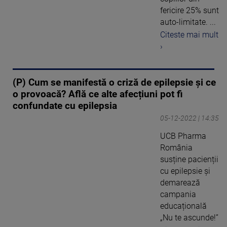
fericire 25% sunt
auto-limitate. ...
Citeste mai mult
›
(P) Cum se manifestă o criză de epilepsie și ce
o provoacă? Află ce alte afecțiuni pot fi
confundate cu epilepsia
05-12-2022 | 14:35
UCB Pharma
România
susține pacienții
cu epilepsie și
demarează
campania
educațională
„Nu te ascunde!”