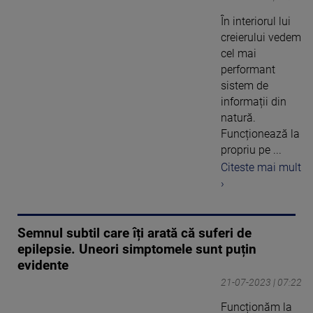
În interiorul lui
creierului vedem
cel mai
performant
sistem de
informații din
natură.
Funcționează la
propriu pe ...
Citeste mai mult
›
Semnul subtil care îți arată că suferi de
epilepsie. Uneori simptomele sunt puțin
evidente
21-07-2023 | 07:22
Funcționăm la