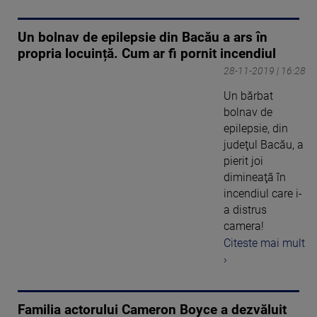
Un bolnav de epilepsie din Bacău a ars în
propria locuință. Cum ar fi pornit incendiul
28-11-2019 | 16:28
Un bărbat
bolnav de
epilepsie, din
judeţul Bacău, a
pierit joi
dimineaţă în
incendiul care i-
a distrus
camera!
Citeste mai mult
›
Familia actorului Cameron Boyce a dezvăluit