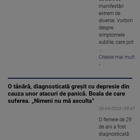
manifestări
extrem de
diverse. Vorbim
despre
simptomele
subtile, care pot
...
Citeste mai mult
›
O tânără, diagnosticată greșit cu depresie din
cauza unor atacuri de panică. Boala de care
suferea. „Nimeni nu mă asculta”
26-04-2024 | 08:47
O femeie de 29
de ani a fost
diagnosticată