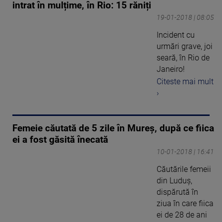
intrat în mulțime, în Rio: 15 răniți
19-01-2018 | 08:05
Incident cu
urmări grave, joi
seară, în Rio de
Janeiro!
Citeste mai mult
›
Femeie căutată de 5 zile în Mureş, după ce fiica
ei a fost găsită înecată
10-01-2018 | 16:41
Căutările femeii
din Luduș,
dispărută în
ziua în care fiica
ei de 28 de ani