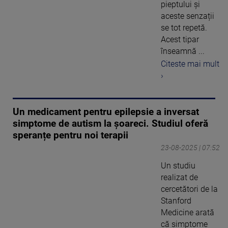
pieptului și
aceste senzații
se tot repetă.
Acest tipar
înseamnă ...
Citeste mai mult
›
Un medicament pentru epilepsie a inversat
simptome de autism la șoareci. Studiul oferă
speranțe pentru noi terapii
23-08-2025 | 07:52
Un studiu
realizat de
cercetători de la
Stanford
Medicine arată
că simptome