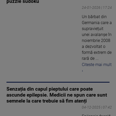
puzzle sudoku
24-01-2026 | 17:24
Un bărbat din
Germania care a
supraviețuit
unei avalanșe în
noiembrie 2008
a dezvoltat o
formă extrem de
rară de ...
Citeste mai mult
›
Senzația din capul pieptului care poate
ascunde epilepsie. Medicii ne spun care sunt
semnele la care trebuie să fim atenți
04-12-2025 | 07:42