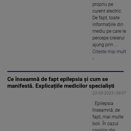
propriu pe
curent electric.
De fapt, toate
informațiile din
mediu pe care le
percepe creierul
ajung prin ...
Citeste mai mult
›
Ce înseamnă de fapt epilepsia și cum se
manifestă. Explicațiile medicilor specialiști
23-03-2023 | 09:07
Epilepsia
înseamnă, de
fapt, mai multe
boli. În cazul
copiilor din