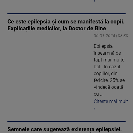
›
Ce este epilepsia și cum se manifestă la copii.
Explicațiile medicilor, la Doctor de Bine
30-01-2024 | 08:30
Epilepsia
înseamnă de
fapt mai multe
boli. În cazul
copiilor, din
fericire, 25% se
vindecă odată
cu ...
Citeste mai mult
›
Semnele care sugerează existența epilepsiei.