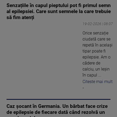
Senzațiile în capul pieptului pot fi primul semn
al epilepsiei. Care sunt semnele la care trebuie
să fim atenți
19-02-2026 | 08:07
Orice senzație
ciudată care se
repetă în același
tipar poate fi
epilepsie. Am o
cădere de
calciu, un leșin
în capul ...
Citeste mai mult
›
Caz șocant în Germania. Un bărbat face crize
de epilepsie de fiecare dată când rezolvă un