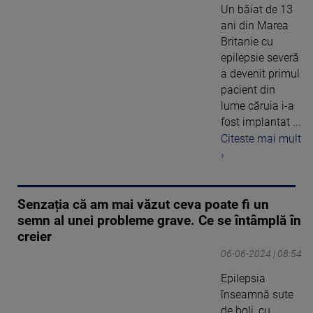
Un băiat de 13
ani din Marea
Britanie cu
epilepsie severă
a devenit primul
pacient din
lume căruia i-a
fost implantat ...
Citeste mai mult
›
Senzația că am mai văzut ceva poate fi un
semn al unei probleme grave. Ce se întâmplă în
creier
06-06-2024 | 08:54
Epilepsia
înseamnă sute
de boli, cu