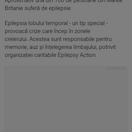
Aproximativ una din 100 de persoane din Marea
Britanie suferă de epilepsie.
Epilepsia lobului temporal - un tip special -
provoacă crize care încep în zonele
creierului. Acestea sunt responsabile pentru
memorie, auz și înțelegerea limbajului, potrivit
organizației caritabile Epilepsy Action.