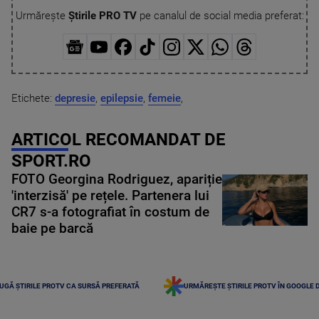
Urmărește
Știrile PRO TV
pe canalul de social media preferat:
Etichete:
depresie
,
epilepsie
,
femeie
,
ARTICOL RECOMANDAT DE
SPORT.RO
FOTO Georgina Rodriguez, apariție
'interzisă' pe rețele. Partenera lui
CR7 s-a fotografiat în costum de
baie pe barcă
UGĂ ȘTIRILE PROTV CA SURSĂ PREFERATĂ
URMĂREȘTE ȘTIRILE PROTV ÎN GOOGLE 