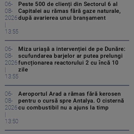
06-
Peste 500 de clienți din Sectorul 6 al
08-
Capitalei au rămas fără gaze naturale,
2026
după avarierea unui branșament
|
13:55
06-
Miza uriașă a intervenției de pe Dunăre:
08-
scufundarea barjelor ar putea prelungi
2026
funcționarea reactorului 2 cu încă 10
|
zile
13:55
06-
Aeroportul Arad a rămas fără kerosen
08-
pentru o cursă spre Antalya. O cisternă
2026
cu combustibil nu a ajuns la timp
|
13:50