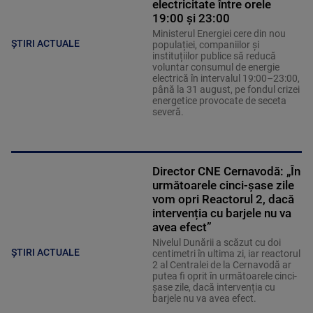
electricitate între orele
19:00 și 23:00
Ministerul Energiei cere din nou
ȘTIRI ACTUALE
populației, companiilor și
instituțiilor publice să reducă
voluntar consumul de energie
electrică în intervalul 19:00–23:00,
până la 31 august, pe fondul crizei
energetice provocate de seceta
severă.
Director CNE Cernavodă: „În
următoarele cinci-șase zile
vom opri Reactorul 2, dacă
intervenția cu barjele nu va
avea efect”
Nivelul Dunării a scăzut cu doi
ȘTIRI ACTUALE
centimetri în ultima zi, iar reactorul
2 al Centralei de la Cernavodă ar
putea fi oprit în următoarele cinci-
șase zile, dacă intervenția cu
barjele nu va avea efect.