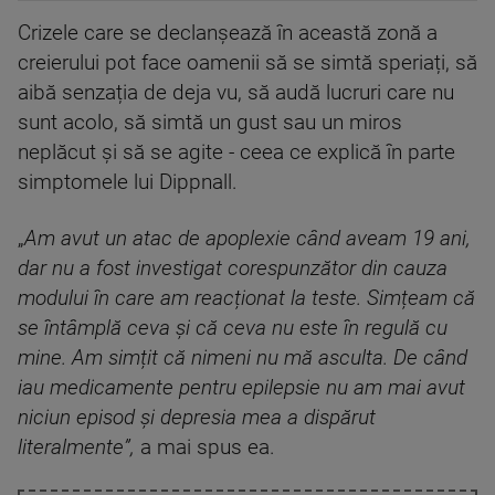
Crizele care se declanșează în această zonă a
creierului pot face oamenii să se simtă speriați, să
aibă senzația de deja vu, să audă lucruri care nu
sunt acolo, să simtă un gust sau un miros
neplăcut și să se agite - ceea ce explică în parte
simptomele lui Dippnall.
„
Am avut un atac de apoplexie când aveam 19 ani,
dar nu a fost investigat corespunzător din cauza
modului în care am reacționat la teste. Simțeam că
se întâmplă ceva și că ceva nu este în regulă cu
mine. Am simțit că nimeni nu mă asculta. De când
iau medicamente pentru epilepsie nu am mai avut
niciun episod și depresia mea a dispărut
literalmente”,
a mai spus ea.