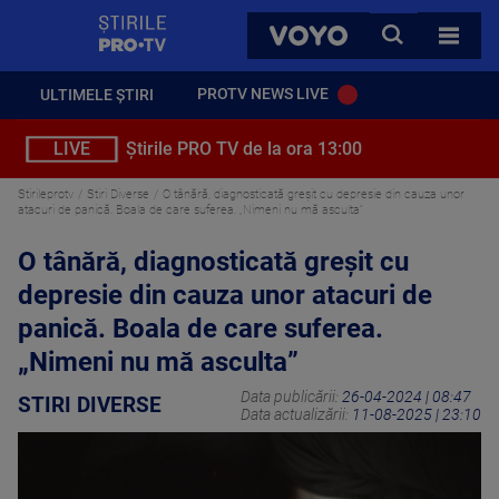
StirilePROTV
CAUTA
VOYO
TOATE 
PROTV NEWS LIVE
ULTIMELE ȘTIRI
LIVE
Știrile PRO TV de la ora 13:00
Stirileprotv
Stiri Diverse
O tânără, diagnosticată greșit cu depresie din cauza unor
atacuri de panică. Boala de care suferea. „Nimeni nu mă asculta”
O tânără, diagnosticată greșit cu
depresie din cauza unor atacuri de
panică. Boala de care suferea.
„Nimeni nu mă asculta”
Data publicării:
26-04-2024 | 08:47
STIRI DIVERSE
Data actualizării:
11-08-2025 | 23:10