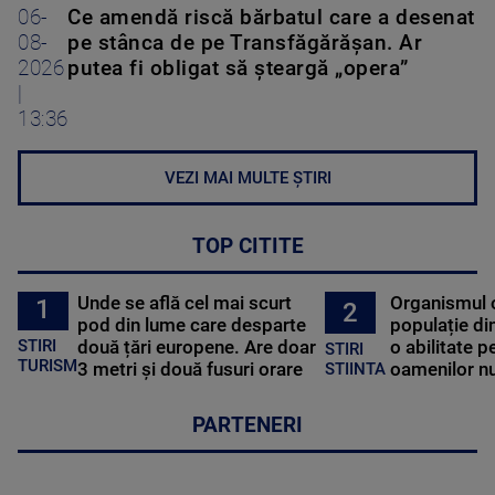
06-
Ce amendă riscă bărbatul care a desenat
08-
pe stânca de pe Transfăgărășan. Ar
2026
putea fi obligat să șteargă „opera”
|
13:36
VEZI MAI MULTE ȘTIRI
TOP CITITE
Unde se află cel mai scurt
Organismul 
1
2
pod din lume care desparte
populație di
STIRI
două țări europene. Are doar
o abilitate p
STIRI
TURISM
3 metri și două fusuri orare
oamenilor nu
STIINTA
PARTENERI