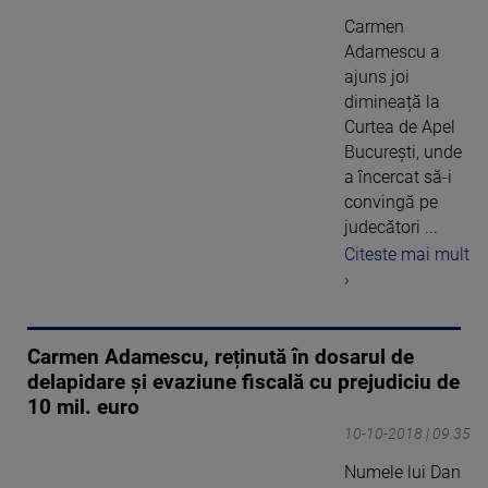
Carmen
Adamescu a
ajuns joi
dimineață la
Curtea de Apel
București, unde
a încercat să-i
convingă pe
judecători ...
Citeste mai mult
›
Carmen Adamescu, reținută în dosarul de
delapidare şi evaziune fiscală cu prejudiciu de
10 mil. euro
10-10-2018 | 09:35
Numele lui Dan