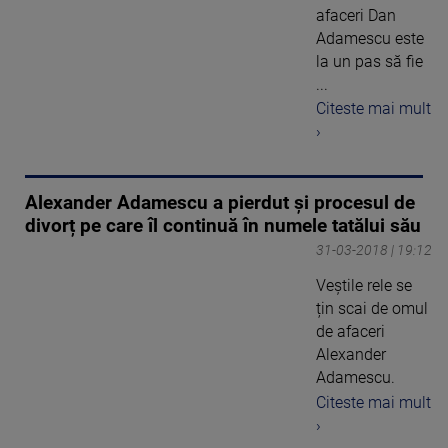
afaceri Dan
Adamescu este
la un pas să fie
...
Citeste mai mult
›
Alexander Adamescu a pierdut și procesul de
divorț pe care îl continuă în numele tatălui său
31-03-2018 | 19:12
Veștile rele se
țin scai de omul
de afaceri
Alexander
Adamescu.
Citeste mai mult
›