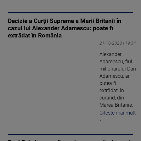
Decizie a Curții Supreme a Marii Britanii în
cazul lui Alexander Adamescu: poate fi
extrădat în România
21-10-2020 | 19:34
Alexander
Adamescu, fiul
milionarului Dan
Adamescu, ar
putea fi
extrădat, în
curând, din
Marea Britanie.
Citeste mai mult
›