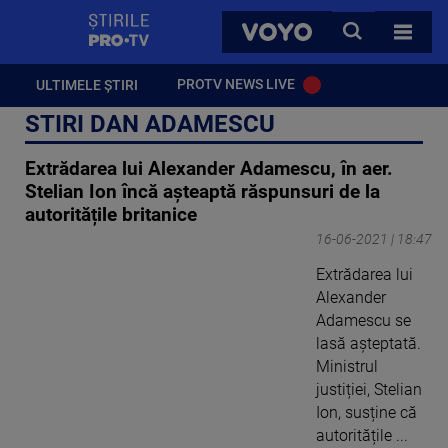
StirilePROTV
CAUTA
VOYO
TOATE 
PROTV NEWS LIVE
ULTIMELE ȘTIRI
STIRI DAN ADAMESCU
Extrădarea lui Alexander Adamescu, în aer.
Stelian Ion încă așteaptă răspunsuri de la
autoritățile britanice
16-06-2021 | 18:47
Extrădarea lui
Alexander
Adamescu se
lasă așteptată.
Ministrul
justiției, Stelian
Ion, susține că
autoritățile ...