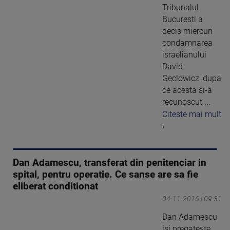
Tribunalul
Bucuresti a
decis miercuri
condamnarea
israelianului
David
Geclowicz, dupa
ce acesta si-a
recunoscut ...
Citeste mai mult
›
Dan Adamescu, transferat din penitenciar in
spital, pentru operatie. Ce sanse are sa fie
eliberat conditionat
04-11-2016 | 09:31
Dan Adamescu
isi pregateste