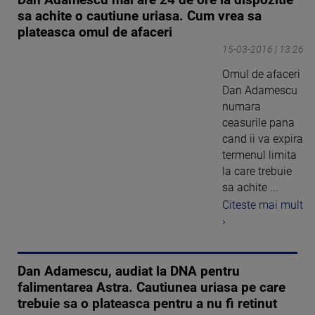
Dan Adamescu mai are 24 de ore la dispozitie
sa achite o cautiune uriasa. Cum vrea sa
plateasca omul de afaceri
15-03-2016 | 13:26
Omul de afaceri
Dan Adamescu
numara
ceasurile pana
cand ii va expira
termenul limita
la care trebuie
sa achite ...
Citeste mai mult
›
Dan Adamescu, audiat la DNA pentru
falimentarea Astra. Cautiunea uriasa pe care
trebuie sa o plateasca pentru a nu fi retinut