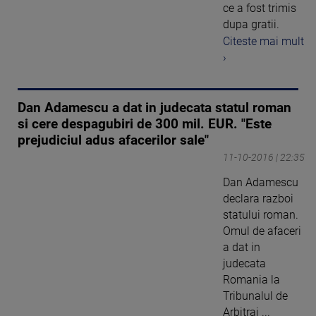
ce a fost trimis
dupa gratii.
Citeste mai mult
›
Dan Adamescu a dat in judecata statul roman
si cere despagubiri de 300 mil. EUR. "Este
prejudiciul adus afacerilor sale"
11-10-2016 | 22:35
Dan Adamescu
declara razboi
statului roman.
Omul de afaceri
a dat in
judecata
Romania la
Tribunalul de
Arbitraj ...