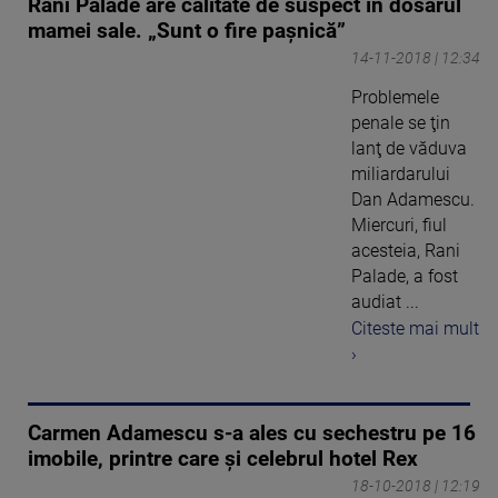
Rani Palade are calitate de suspect în dosarul
mamei sale. „Sunt o fire paşnică”
14-11-2018 | 12:34
Problemele
penale se ţin
lanţ de văduva
miliardarului
Dan Adamescu.
Miercuri, fiul
acesteia, Rani
Palade, a fost
audiat ...
Citeste mai mult
›
Carmen Adamescu s-a ales cu sechestru pe 16
imobile, printre care și celebrul hotel Rex
18-10-2018 | 12:19