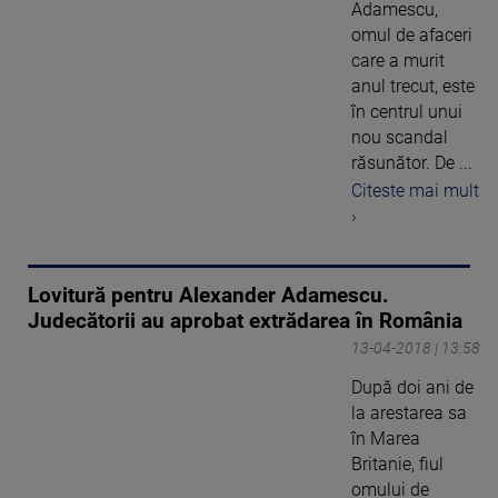
Adamescu,
omul de afaceri
care a murit
anul trecut, este
în centrul unui
nou scandal
răsunător. De ...
Citeste mai mult
›
Lovitură pentru Alexander Adamescu.
Judecătorii au aprobat extrădarea în România
13-04-2018 | 13:58
După doi ani de
la arestarea sa
în Marea
Britanie, fiul
omului de