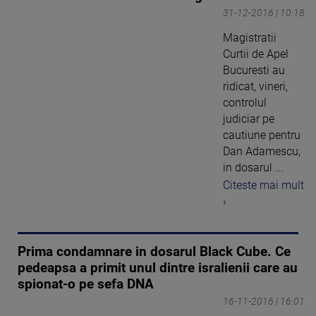
31-12-2016 | 10:18
Magistratii
Curtii de Apel
Bucuresti au
ridicat, vineri,
controlul
judiciar pe
cautiune pentru
Dan Adamescu,
in dosarul ...
Citeste mai mult
›
Prima condamnare in dosarul Black Cube. Ce
pedeapsa a primit unul dintre isralienii care au
spionat-o pe sefa DNA
16-11-2016 | 16:01