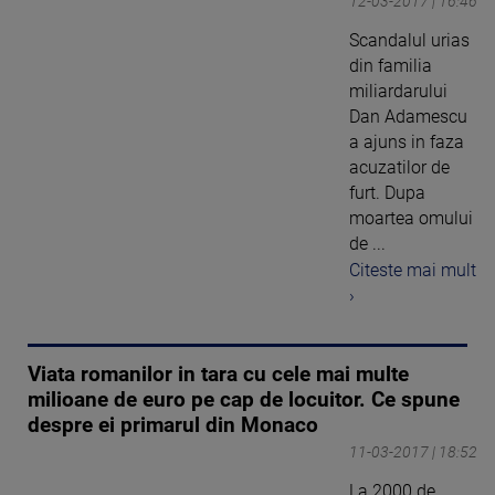
12-03-2017 | 16:46
Scandalul urias
din familia
miliardarului
Dan Adamescu
a ajuns in faza
acuzatilor de
furt. Dupa
moartea omului
de ...
Citeste mai mult
›
Viata romanilor in tara cu cele mai multe
milioane de euro pe cap de locuitor. Ce spune
despre ei primarul din Monaco
11-03-2017 | 18:52
La 2000 de