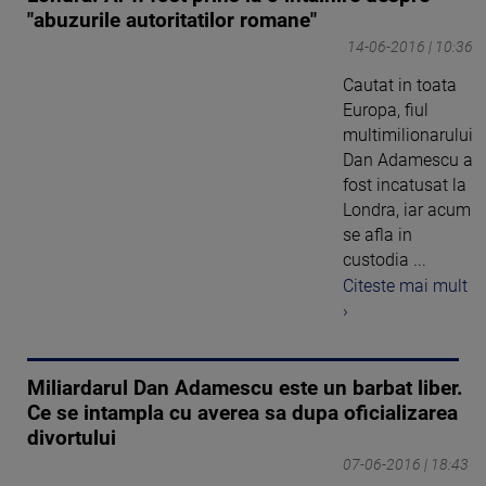
"abuzurile autoritatilor romane"
14-06-2016 | 10:36
Cautat in toata
Europa, fiul
multimilionarului
Dan Adamescu a
fost incatusat la
Londra, iar acum
se afla in
custodia ...
Citeste mai mult
›
Miliardarul Dan Adamescu este un barbat liber.
Ce se intampla cu averea sa dupa oficializarea
divortului
07-06-2016 | 18:43