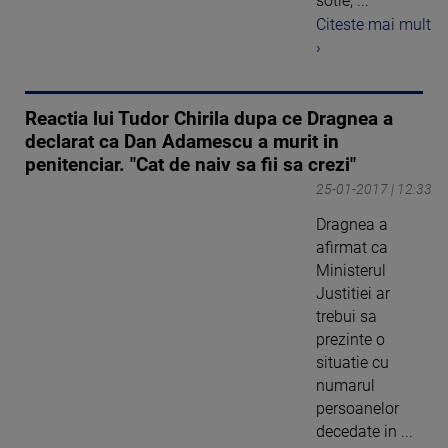
sotie, ...
Citeste mai mult
›
Reactia lui Tudor Chirila dupa ce Dragnea a
declarat ca Dan Adamescu a murit in
penitenciar. "Cat de naiv sa fii sa crezi"
25-01-2017 | 12:33
Dragnea a
afirmat ca
Ministerul
Justitiei ar
trebui sa
prezinte o
situatie cu
numarul
persoanelor
decedate in ...