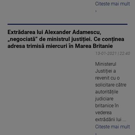
Citeste mai mult
›
Extrădarea lui Alexander Adamescu,
„negociată” de ministrul justiției. Ce conținea
adresa trimisă miercuri în Marea Britanie
13-01-2021 | 22:40
Ministerul
Justiției a
revenit cu o
solicitare către
autoritățile
judiciare
britanice în
vederea
extrădării lui ...
Citeste mai mult
›