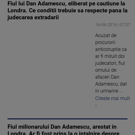
Fiul lui Dan Adamescu, eliberat pe cautiune la
Londra. Ce conditii trebuie sa respecte pana la
judecarea extradarii
16-06-2016 | 07:57
Acuzat de
procurorii
anticoruptie ca
ar fi mituit doi
judecatori, fiul
omului de
afaceri Dan
Adamescu, dat
in urmarire ...
Citeste mai mult
›
Fiul milionarului Dan Adamescu, arestat in
Londra. Ar fi fost prins la o intalnire despre