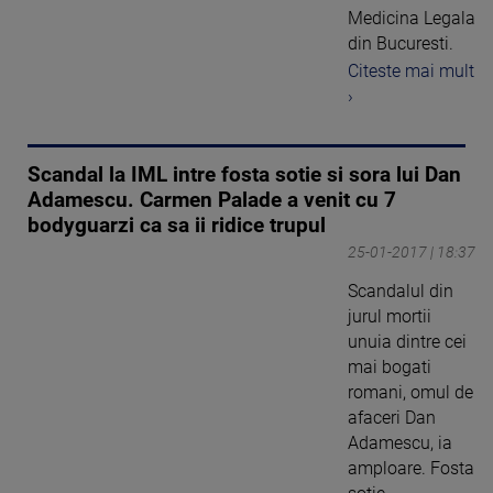
Medicina Legala
din Bucuresti.
Citeste mai mult
›
Scandal la IML intre fosta sotie si sora lui Dan
Adamescu. Carmen Palade a venit cu 7
bodyguarzi ca sa ii ridice trupul
25-01-2017 | 18:37
Scandalul din
jurul mortii
unuia dintre cei
mai bogati
romani, omul de
afaceri Dan
Adamescu, ia
amploare. Fosta