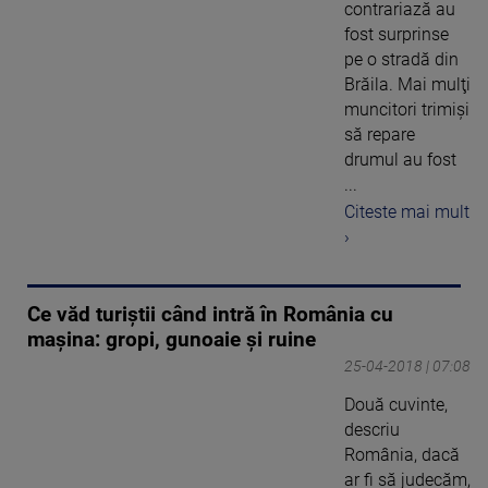
contrariază au
fost surprinse
pe o stradă din
Brăila. Mai mulţi
muncitori trimişi
să repare
drumul au fost
...
Citeste mai mult
›
Ce văd turiştii când intră în România cu
maşina: gropi, gunoaie şi ruine
25-04-2018 | 07:08
Două cuvinte,
descriu
România, dacă
ar fi să judecăm,