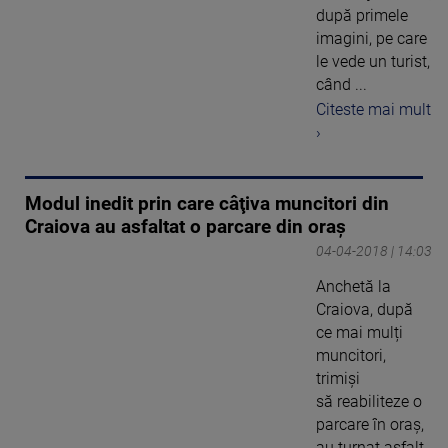
după primele
imagini, pe care
le vede un turist,
când ...
Citeste mai mult
›
Modul inedit prin care câţiva muncitori din
Craiova au asfaltat o parcare din oraş
04-04-2018 | 14:03
Anchetă la
Craiova, după
ce mai mulți
muncitori,
trimişi
să reabiliteze o
parcare în oraș,
au turnat asfalt