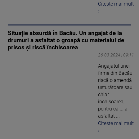
Citeste mai mult
›
Situație absurdă în Bacău. Un angajat de la
drumuri a asfaltat o groapă cu materialul de
prisos și riscă închisoarea
26-03-2024 | 09:11
Angajatul unei
firme din Bacău
riscă o amendă
usturătoare sau
chiar
închisoarea,
pentru că ... a
asfaltat ...
Citeste mai mult
›