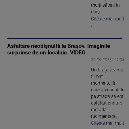
mulţi săteni în
curţi.
Citeste mai mult
›
Asfaltare neobișnuită la Brașov. Imaginile
surprinse de un localnic. VIDEO
26-09-2018 | 21:38
Un brașovean a
filmat
momentul în
care un canal de
pe strada sa era
asfaltat printr-o
metodă
rudimentară.
Citeste mai mult