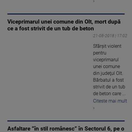
›
Viceprimarul unei comune din Olt, mort după
ce a fost strivit de un tub de beton
21-08-2018 | 17:02
Sfârşit violent
pentru
viceprimarul
unei comune
din judeţul Olt.
Bărbatul a fost
strivit de un tub
de beton care ...
Citeste mai mult
›
Asfaltare ”în stil românesc” în Sectorul 6, pe o