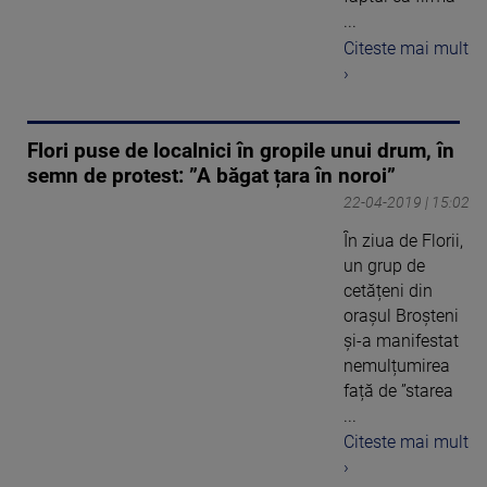
...
Citeste mai mult
›
Flori puse de localnici în gropile unui drum, în
semn de protest: ”A băgat țara în noroi”
22-04-2019 | 15:02
În ziua de Florii,
un grup de
cetățeni din
orașul Broșteni
și-a manifestat
nemulțumirea
față de ”starea
...
Citeste mai mult
›