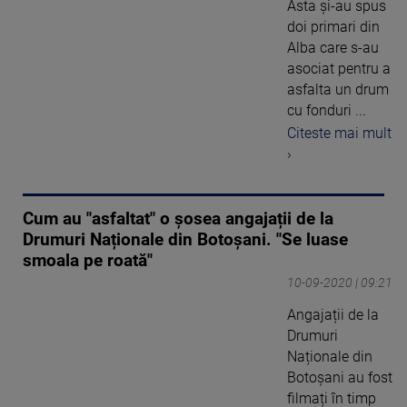
Asta și-au spus
doi primari din
Alba care s-au
asociat pentru a
asfalta un drum
cu fonduri ...
Citeste mai mult
›
Cum au "asfaltat" o șosea angajații de la
Drumuri Naționale din Botoșani. "Se luase
smoala pe roată"
10-09-2020 | 09:21
Angajații de la
Drumuri
Naționale din
Botoșani au fost
filmați în timp