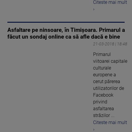
Citeste mai mult
›
Asfaltare pe ninsoare, în Timişoara. Primarul a
făcut un sondaj online ca să afle dacă e bine
21-03-2018 | 18:48
Primarul
viitoarei capitale
culturale
europene a
cerut părerea
utilizatorilor de
Facebook
privind
asfaltarea
străzilor ...
Citeste mai mult
›