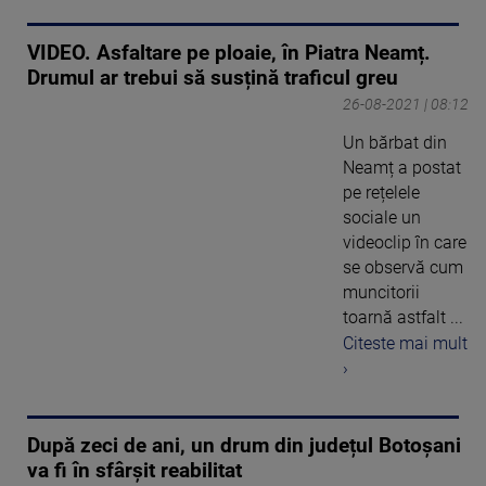
VIDEO. Asfaltare pe ploaie, în Piatra Neamț.
Drumul ar trebui să susțină traficul greu
26-08-2021 | 08:12
Un bărbat din
Neamț a postat
pe rețelele
sociale un
videoclip în care
se observă cum
muncitorii
toarnă astfalt ...
Citeste mai mult
›
După zeci de ani, un drum din județul Botoșani
va fi în sfârșit reabilitat