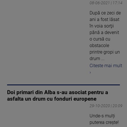
08-06-2021 | 17:14
După ce zeci de
ani a fost lăsat
în voia sorţii
până a devenit
o cursă cu
obstacole
printre gropi un
drum ...
Citeste mai mult
›
Doi primari din Alba s-au asociat pentru a
asfalta un drum cu fonduri europene
29-10-2020 | 20:09
Unde-s mulți
puterea crește!