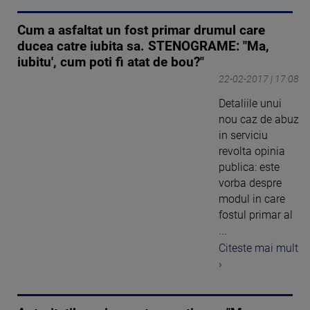
Cum a asfaltat un fost primar drumul care
ducea catre iubita sa. STENOGRAME: "Ma,
iubitu', cum poti fi atat de bou?"
22-02-2017 | 17:08
Detaliile unui
nou caz de abuz
in serviciu
revolta opinia
publica: este
vorba despre
modul in care
fostul primar al
...
Citeste mai mult
›