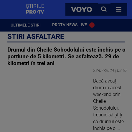
StirilePROTV
CAUTA
VOYO
TOATE 
PROTV NEWS LIVE
ULTIMELE ȘTIRI
STIRI ASFALTARE
Drumul din Cheile Sohodolului este închis pe o
porțiune de 5 kilometri. Se asfaltează. 29 de
kilometri în trei ani
28-07-2024 | 08:57
Dacă aveați
drum în acest
weekend prin
Cheile
Sohodolului,
trebuie să știți
că drumul este
închis pe o ...