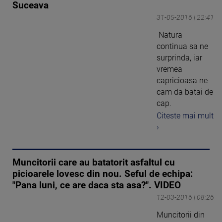
Suceava
31-05-2016 | 22:41
Natura
continua sa ne
surprinda, iar
vremea
capricioasa ne
cam da batai de
cap.
Citeste mai mult
›
Muncitorii care au batatorit asfaltul cu
picioarele lovesc din nou. Seful de echipa:
"Pana luni, ce are daca sta asa?". VIDEO
12-03-2016 | 08:26
Muncitorii din