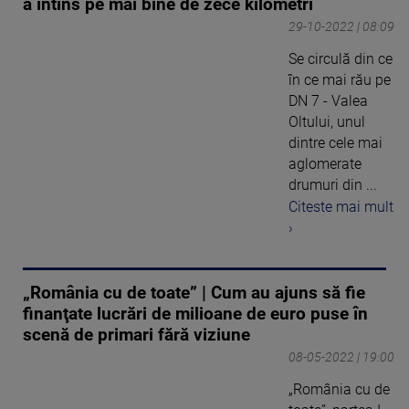
a întins pe mai bine de zece kilometri
29-10-2022 | 08:09
Se circulă din ce
în ce mai rău pe
DN 7 - Valea
Oltului, unul
dintre cele mai
aglomerate
drumuri din ...
Citeste mai mult
›
„România cu de toate” | Cum au ajuns să fie
finanţate lucrări de milioane de euro puse în
scenă de primari fără viziune
08-05-2022 | 19:00
„România cu de