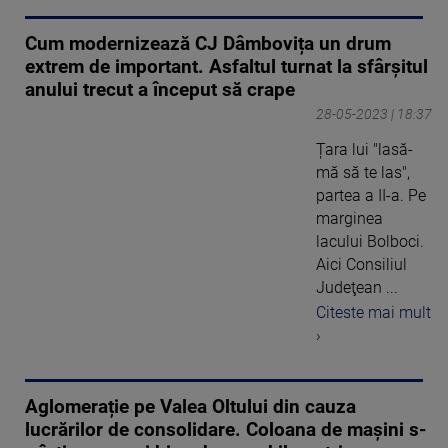
Cum modernizează CJ Dâmbovița un drum
extrem de important. Asfaltul turnat la sfârşitul
anului trecut a început să crape
28-05-2023 | 18:37
Țara lui "lasă-
mă să te las",
partea a II-a. Pe
marginea
lacului Bolboci.
Aici Consiliul
Judeţean ...
Citeste mai mult
›
Aglomerație pe Valea Oltului din cauza
lucrărilor de consolidare. Coloana de mașini s-