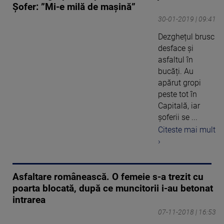
Șofer: ”Mi-e milă de mașină”
30-01-2019 | 09:41
Dezghețul brusc
desface și
asfaltul în
bucăți. Au
apărut gropi
peste tot în
Capitală, iar
șoferii se ...
Citeste mai mult
›
Asfaltare românească. O femeie s-a trezit cu
poarta blocată, după ce muncitorii i-au betonat
intrarea
07-11-2018 | 16:53