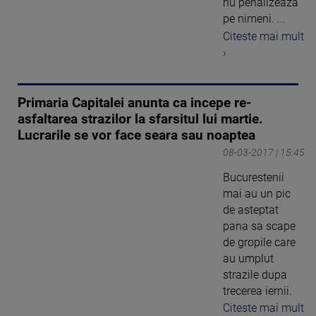
nu penalizeaza
pe nimeni. ...
Citeste mai mult
›
Primaria Capitalei anunta ca incepe re-
asfaltarea strazilor la sfarsitul lui martie.
Lucrarile se vor face seara sau noaptea
08-03-2017 | 15:45
Bucurestenii
mai au un pic
de asteptat
pana sa scape
de gropile care
au umplut
strazile dupa
trecerea iernii.
Citeste mai mult