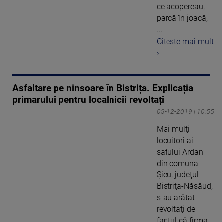
ce acopereau,
parcă în joacă,
...
Citeste mai mult
›
Asfaltare pe ninsoare în Bistrița. Explicația
primarului pentru localnicii revoltați
03-12-2019 | 10:55
Mai mulţi
locuitori ai
satului Ardan
din comuna
Şieu, judeţul
Bistriţa-Năsăud,
s-au arătat
revoltaţi de
faptul că firma