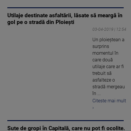
Utilaje destinate asfaltării, lăsate să meargă în
gol pe o stradă din Ploiești
03-04-2019 | 12:54
Un ploieștean a
surprins
momentul în
care două
utilaje care ar fi
trebuit să
asfalteze o
stradă mergeau
în ...
Citeste mai mult
›
Sute de gropi în Capitală, care nu pot fi ocolite.