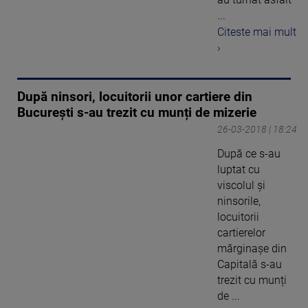
...
Citeste mai mult
›
După ninsori, locuitorii unor cartiere din
București s-au trezit cu munți de mizerie
26-03-2018 | 18:24
După ce s-au
luptat cu
viscolul și
ninsorile,
locuitorii
cartierelor
mărginașe din
Capitală s-au
trezit cu munți
de ...