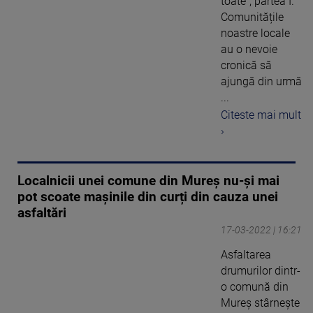
toate”, partea I.
Comunitățile
noastre locale
au o nevoie
cronică să
ajungă din urmă
...
Citeste mai mult
›
Localnicii unei comune din Mureș nu-și mai
pot scoate mașinile din curți din cauza unei
asfaltări
17-03-2022 | 16:21
Asfaltarea
drumurilor dintr-
o comună din
Mureș stârnește