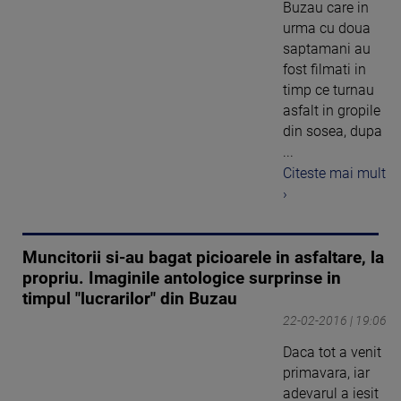
Buzau care in
urma cu doua
saptamani au
fost filmati in
timp ce turnau
asfalt in gropile
din sosea, dupa
...
Citeste mai mult
›
Muncitorii si-au bagat picioarele in asfaltare, la
propriu. Imaginile antologice surprinse in
timpul "lucrarilor" din Buzau
22-02-2016 | 19:06
Daca tot a venit
primavara, iar
adevarul a iesit