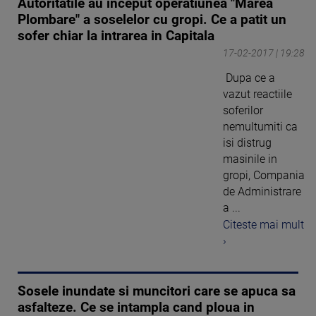
Autoritatile au inceput operatiunea "Marea
Plombare" a soselelor cu gropi. Ce a patit un
sofer chiar la intrarea in Capitala
17-02-2017 | 19:28
Dupa ce a
vazut reactiile
soferilor
nemultumiti ca
isi distrug
masinile in
gropi, Compania
de Administrare
a ...
Citeste mai mult
›
Sosele inundate si muncitori care se apuca sa
asfalteze. Ce se intampla cand ploua in