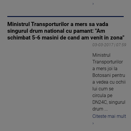
›
Ministrul Transporturilor a mers sa vada
singurul drum national cu pamant: "Am
schimbat 5-6 masini de cand am venit in zona"
03-03-2017 | 07:59
Ministrul
Transporturilor
a mers joi la
Botosani pentru
a vedea cu ochii
lui cum se
circula pe
DN24C, singurul
drum ...
Citeste mai mult
›