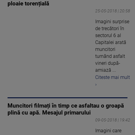
ploaie torențială
25-05-2018 | 20:58
Imagini surprise
de trecători în
sectorul 6 al
Capitalei arată
muncitori
turnând asfalt
vineri după-
amiază ...
Citeste mai mult
›
Muncitori filmați în timp ce asfaltau o groapă
plină cu apă. Mesajul primarului
09-05-2018 | 19:42
Imagini care