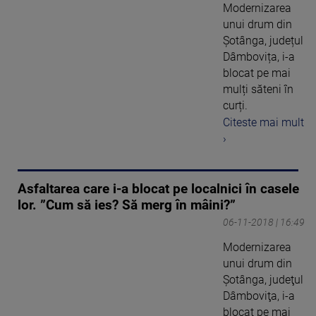
Modernizarea
unui drum din
Şotânga, județul
Dâmbovița, i-a
blocat pe mai
mulți săteni în
curți.
Citeste mai mult
›
Asfaltarea care i-a blocat pe localnici în casele
lor. ”Cum să ies? Să merg în mâini?”
06-11-2018 | 16:49
Modernizarea
unui drum din
Şotânga, judeţul
Dâmboviţa, i-a
blocat pe mai