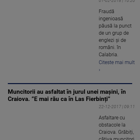
01-02-2018 | 10:20
Fraudă
ingenioasă
păusă la punct
de un grup de
englezi şi de
români. în
Calabria.
Citeste mai mult
›
Muncitorii au asfaltat în jurul unei maşini, în
Craiova. ”E mai rău ca în Las Fierbinți”
22-12-2017 | 09:11
Asfaltare cu
obstacole la
Craiova. Grăbiți,
câțiva muncitori