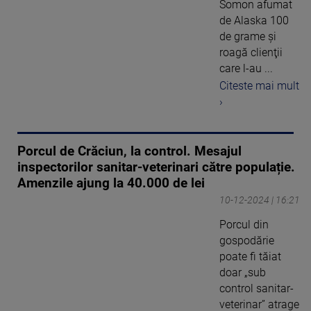
Somon afumat
de Alaska 100
de grame şi
roagă clienţii
care l-au ...
Citeste mai mult
›
Porcul de Crăciun, la control. Mesajul
inspectorilor sanitar-veterinari către populație.
Amenzile ajung la 40.000 de lei
10-12-2024 | 16:21
Porcul din
gospodărie
poate fi tăiat
doar „sub
control sanitar-
veterinar” atrage