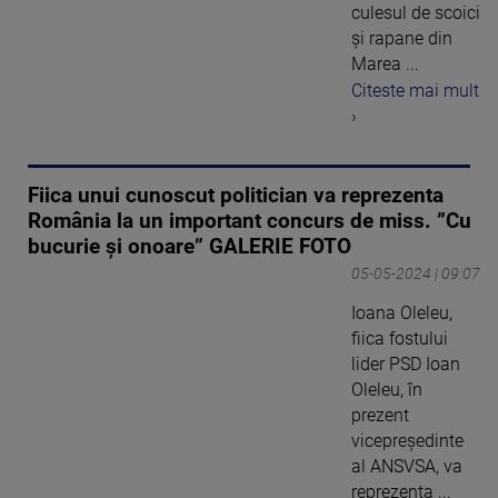
culesul de scoici
și rapane din
Marea ...
Citeste mai mult
›
Fiica unui cunoscut politician va reprezenta
România la un important concurs de miss. ”Cu
bucurie și onoare” GALERIE FOTO
05-05-2024 | 09:07
Ioana Oleleu,
fiica fostului
lider PSD Ioan
Oleleu, în
prezent
vicepreședinte
al ANSVSA, va
reprezenta ...