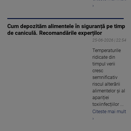
›
Cum depozităm alimentele în siguranță pe timp
de caniculă. Recomandările experților
25-06-2026 | 22:54
Temperaturile
ridicate din
timpul verii
cresc
semnificativ
riscul alterării
alimentelor și al
apariției
toxiinfecțiilor ...
Citeste mai mult
›