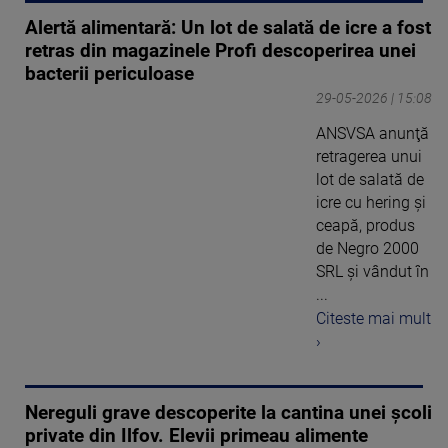
Alertă alimentară: Un lot de salată de icre a fost
retras din magazinele Profi descoperirea unei
bacterii periculoase
29-05-2026 | 15:08
ANSVSA anunţă
retragerea unui
lot de salată de
icre cu hering şi
ceapă, produs
de Negro 2000
SRL şi vândut în
...
Citeste mai mult
›
Nereguli grave descoperite la cantina unei școli
private din Ilfov. Elevii primeau alimente