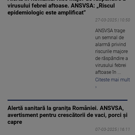
virusului febrei aftoase. ANSVSA: „Riscul
epidemiologic este amplificat”
27-03-2025 | 10:50
ANSVSA trage
un semnal de
alarmă privind
riscurile majore
de răspândire a
virusului febrei
aftoase în ...
Citeste mai mult
›
Alertă sanitară la granița României. ANSVSA,
avertisment pentru crescătorii de vaci, porci și
capre
07-03-2025 | 16:11