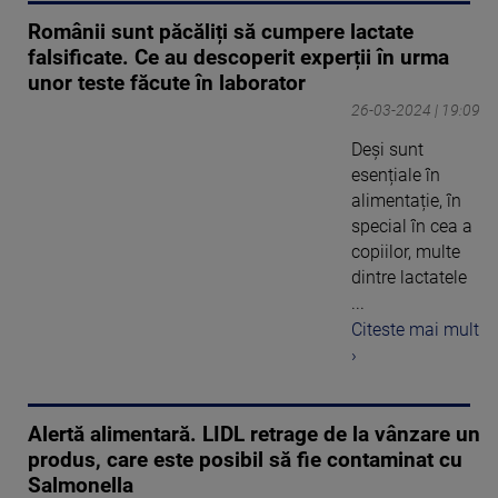
Românii sunt păcăliți să cumpere lactate
falsificate. Ce au descoperit experții în urma
unor teste făcute în laborator
26-03-2024 | 19:09
Deși sunt
esențiale în
alimentație, în
special în cea a
copiilor, multe
dintre lactatele
...
Citeste mai mult
›
Alertă alimentară. LIDL retrage de la vânzare un
produs, care este posibil să fie contaminat cu
Salmonella