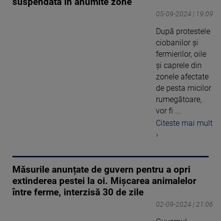
suspendată în anumite zone
05-09-2024 | 19:09
După protestele
ciobanilor și
fermierilor, oile
și caprele din
zonele afectate
de pesta micilor
rumegătoare,
vor fi ...
Citeste mai mult
›
Măsurile anunțate de guvern pentru a opri
extinderea pestei la oi. Mișcarea animalelor
între ferme, interzisă 30 de zile
02-09-2024 | 21:06