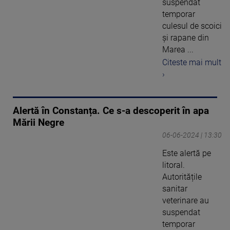
suspendat
temporar
culesul de scoici
și rapane din
Marea ...
Citeste mai mult
›
Alertă în Constanța. Ce s-a descoperit în apa
Mării Negre
06-06-2024 | 13:30
Este alertă pe
litoral.
Autoritățile
sanitar
veterinare au
suspendat
temporar