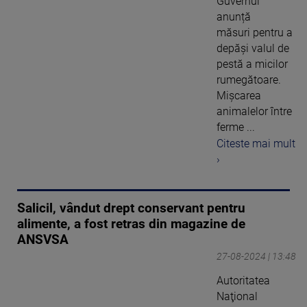
Guvernul
anunță
măsuri pentru a
depăşi valul de
pestă a micilor
rumegătoare.
Mișcarea
animalelor între
ferme ...
Citeste mai mult
›
Salicil, vândut drept conservant pentru
alimente, a fost retras din magazine de
ANSVSA
27-08-2024 | 13:48
Autoritatea
Naţional