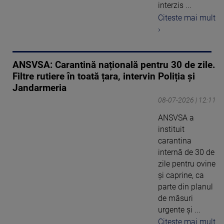
interzis ...
Citeste mai mult
›
ANSVSA: Carantină națională pentru 30 de zile.
Filtre rutiere în toată țara, intervin Poliția și
Jandarmeria
08-07-2026 | 12:11
ANSVSA a
instituit
carantina
internă de 30 de
zile pentru ovine
şi caprine, ca
parte din planul
de măsuri
urgente şi ...
Citeste mai mult