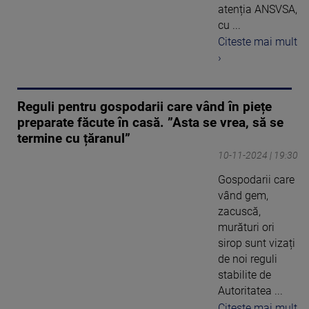
atenția ANSVSA,
cu ...
Citeste mai mult
›
Reguli pentru gospodarii care vând în piețe
preparate făcute în casă. ”Asta se vrea, să se
termine cu țăranul”
10-11-2024 | 19:30
Gospodarii care
vând gem,
zacuscă,
murături ori
sirop sunt vizați
de noi reguli
stabilite de
Autoritatea ...
Citeste mai mult