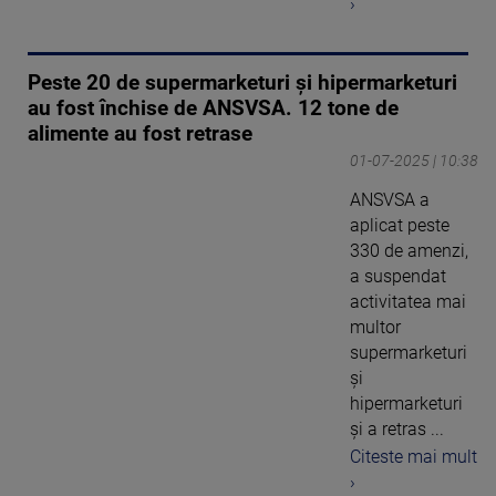
›
Peste 20 de supermarketuri și hipermarketuri
au fost închise de ANSVSA. 12 tone de
alimente au fost retrase
01-07-2025 | 10:38
ANSVSA a
aplicat peste
330 de amenzi,
a suspendat
activitatea mai
multor
supermarketuri
și
hipermarketuri
și a retras ...
Citeste mai mult
›