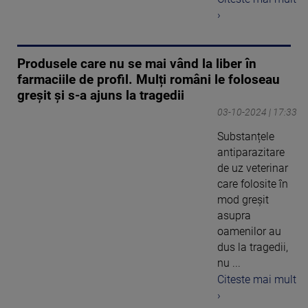
›
Produsele care nu se mai vând la liber în
farmaciile de profil. Mulți români le foloseau
greșit și s-a ajuns la tragedii
03-10-2024 | 17:33
Substanțele
antiparazitare
de uz veterinar
care folosite în
mod greșit
asupra
oamenilor au
dus la tragedii,
nu ...
Citeste mai mult
›