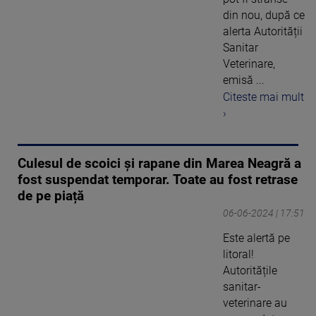
din nou, după ce
alerta Autorității
Sanitar
Veterinare,
emisă ...
Citeste mai mult
›
Culesul de scoici și rapane din Marea Neagră a
fost suspendat temporar. Toate au fost retrase
de pe piață
06-06-2024 | 17:51
Este alertă pe
litoral!
Autoritățile
sanitar-
veterinare au