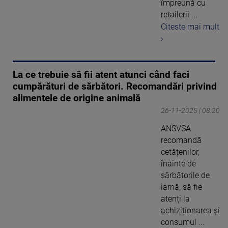
împreună cu
retailerii ...
Citeste mai mult
›
La ce trebuie să fii atent atunci când faci
cumpărături de sărbători. Recomandări privind
alimentele de origine animală
26-11-2025 | 08:20
ANSVSA
recomandă
cetățenilor,
înainte de
sărbătorile de
iarnă, să fie
atenți la
achiziționarea și
consumul ...