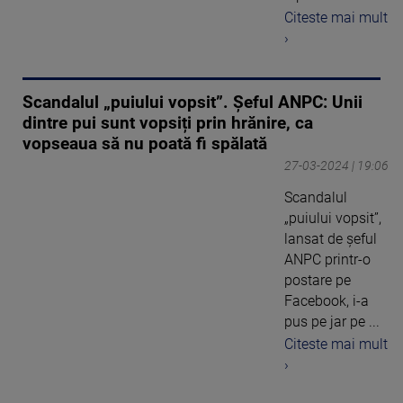
Citeste mai mult
›
Scandalul „puiului vopsit”. Șeful ANPC: Unii
dintre pui sunt vopsiți prin hrănire, ca
vopseaua să nu poată fi spălată
27-03-2024 | 19:06
Scandalul
„puiului vopsit”,
lansat de șeful
ANPC printr-o
postare pe
Facebook, i-a
pus pe jar pe ...
Citeste mai mult
›