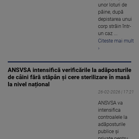
unor loturi de
pâine, după
depistarea unui
corp străin într-
un caz ...
Citeste mai mult
›
ANSVSA intensifică verificările la adăposturile
de câini fără stăpân și cere sterilizare în masă
la nivel național
26-02-2026 | 17:21
ANSVSA va
intensifica
controalele la
adăposturile
publice și
private pentru