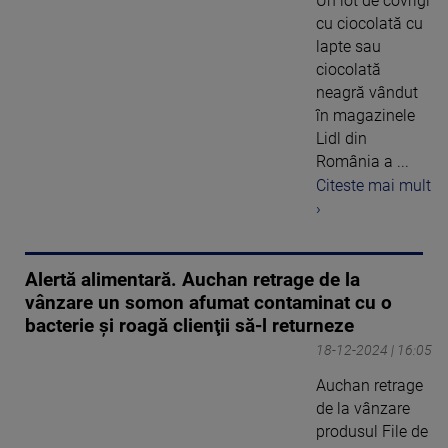
Un lot de covrigi
cu ciocolată cu
lapte sau
ciocolată
neagră vândut
în magazinele
Lidl din
România a ...
Citeste mai mult
›
Alertă alimentară. Auchan retrage de la
vânzare un somon afumat contaminat cu o
bacterie şi roagă clienţii să-l returneze
18-12-2024 | 16:05
Auchan retrage
de la vânzare
produsul File de