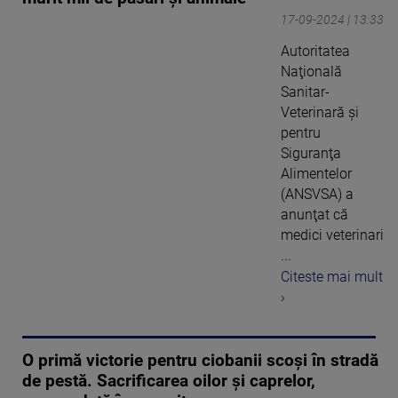
17-09-2024 | 13:33
Autoritatea
Naţională
Sanitar-
Veterinară şi
pentru
Siguranţa
Alimentelor
(ANSVSA) a
anunţat că
medici veterinari
...
Citeste mai mult
›
O primă victorie pentru ciobanii scoși în stradă
de pestă. Sacrificarea oilor și caprelor,