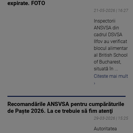
expirate. FOTO
21-05-2026 | 16:27
Inspectorii
ANSVSA din
cadrul DSVSA
Ilfov au verificat
blocul alimentar
al British School
of Bucharest,
situată în ...
Citeste mai mult
›
Recomandările ANSVSA pentru cumpărăturile
de Paște 2026. La ce trebuie să fim atenţi
29-03-2026 | 15:25
Autoritatea