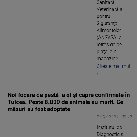
Sanitară
Veterinară şi
pentru
Siguranţa
Alimentelor
(ANSVSA) a
retras de pe
piaţă, din
magazine ...
Citeste mai mult
›
Noi focare de pestă la oi și capre confirmate în
Tulcea. Peste 8.800 de animale au murit. Ce
măsuri au fost adoptate
27-07-2024 | 09:09
Institutul de
Diagnostic şi