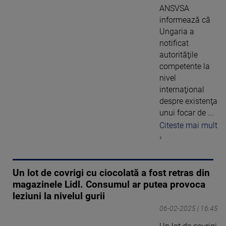
ANSVSA
informează că
Ungaria a
notificat
autorităţile
competente la
nivel
internaţional
despre existenţa
unui focar de ...
Citeste mai mult
›
Un lot de covrigi cu ciocolată a fost retras din
magazinele Lidl. Consumul ar putea provoca
leziuni la nivelul gurii
06-02-2025 | 16:45