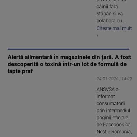
câinii fără
stăpân și va
colabora cu ...
Citeste mai mult
›
Alertă alimentară în magazinele din țară. A fost
descoperită o toxină într-un lot de formulă de
lapte praf
24-01-2026 | 14:09
ANSVSA a
informat
consumatorii
prin intermediul
paginii oficiale
de Facebook că
Nestlé România,