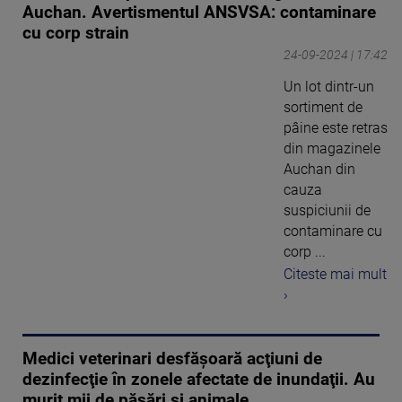
Auchan. Avertismentul ANSVSA: contaminare
cu corp strain
24-09-2024 | 17:42
Un lot dintr-un
sortiment de
pâine este retras
din magazinele
Auchan din
cauza
suspiciunii de
contaminare cu
corp ...
Citeste mai mult
›
Medici veterinari desfăşoară acţiuni de
dezinfecţie în zonele afectate de inundaţii. Au
murit mii de păsări și animale