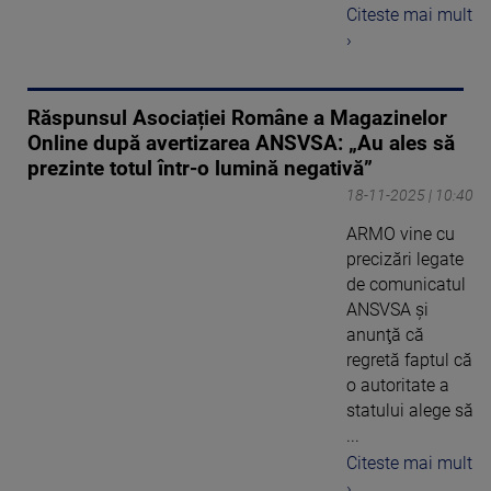
Citeste mai mult
›
Răspunsul Asociației Române a Magazinelor
Online după avertizarea ANSVSA: „Au ales să
prezinte totul într-o lumină negativă”
18-11-2025 | 10:40
ARMO vine cu
precizări legate
de comunicatul
ANSVSA şi
anunţă că
regretă faptul că
o autoritate a
statului alege să
...
Citeste mai mult
›