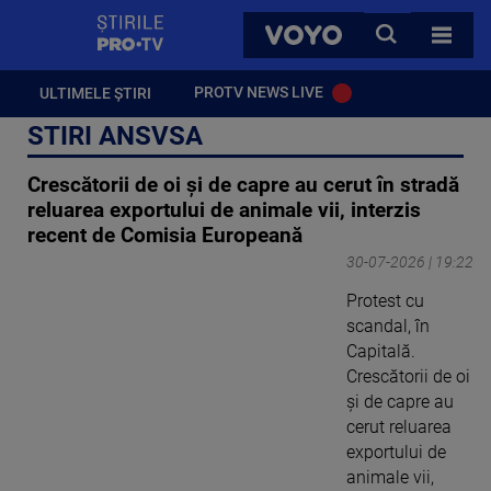
StirilePROTV
CAUTA
VOYO
TOATE 
PROTV NEWS LIVE
ULTIMELE ȘTIRI
STIRI ANSVSA
Crescătorii de oi și de capre au cerut în stradă
reluarea exportului de animale vii, interzis
recent de Comisia Europeană
30-07-2026 | 19:22
Protest cu
scandal, în
Capitală.
Crescătorii de oi
și de capre au
cerut reluarea
exportului de
animale vii,