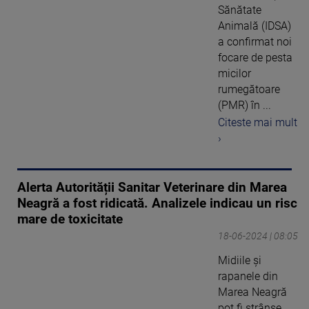
Sănătate
Animală (IDSA)
a confirmat noi
focare de pesta
micilor
rumegătoare
(PMR) în ...
Citeste mai mult
›
Alerta Autorității Sanitar Veterinare din Marea
Neagră a fost ridicată. Analizele indicau un risc
mare de toxicitate
18-06-2024 | 08:05
Midiile și
rapanele din
Marea Neagră
pot fi strânse