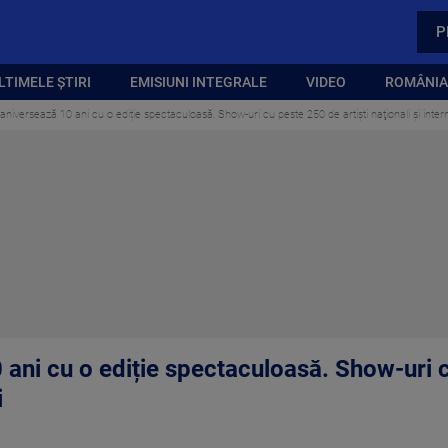
P
LTIMELE ȘTIRI
EMISIUNI INTEGRALE
VIDEO
ROMÂNIA,
iversează 10 ani cu o ediție spectaculoasă. Show-uri cu peste 250 de artişti naţionali şi intern
ni cu o ediție spectaculoasă. Show-uri cu
i