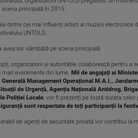
festivalului, organizatorii UNTOLD pregătesc un moment 
e scena principală în 2015.
intre cei mai influenți artiști ai muzicii electronice din
estivalului UNTOLD.
va avea loc sâmbătă pe scena principală.
opți, organizatorii și autoritățile colaborează pentru a 
ai mari evenimente din lume.
Mii de angajați ai Ministe
cția Generală Management Operațional M.A.I., Jandar
ituații de Urgență, Agenția Națională Antidrog, Bri
e Poliției Locale
, vor fi prezenți pe toată durata celor 
iguranță sunt respectate de toți participanții la fes
il de agenți de securitate privată vor contribui la menț