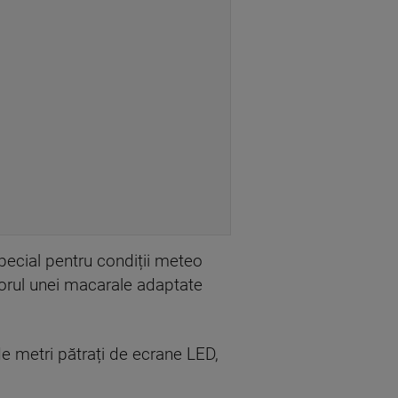
special pentru condiții meteo
torul unei macarale adaptate
e metri pătrați de ecrane LED,