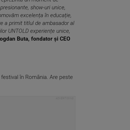
mpresionante, show-uri unice,
Promovăm excelența în educație,
e a primit titlul de ambasador al
fanilor UNTOLD experiențe unice,
Bogdan Buta, fondator și CEO
festival în România. Are peste