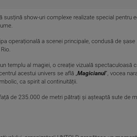
 susțină show-uri complexe realizate special pentru edi
lume.
pa operațională a scenei principale, condusă de șase br
 Rio.
un templu al magiei, o creație vizuală spectaculoasă
n centrul acestui univers se află „
Magicianul
”, vocea nar
olic, ca spirit al continuității.
față de 235.000 de metri pătrați și așteaptă sute de mii