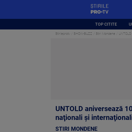
StirilePROTV
TOP CITITE
U
Stirileprotv
SHOW-BUZZ
Stiri Mondene
UNTOLD an
UNTOLD aniversează 10 a
naţionali şi internaţional
STIRI MONDENE