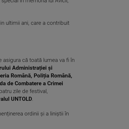
special în memoria lui Avicii,
 ultimii ani, care a contribuit
se asigura că toată lumea va fi în
rului Administrației și
meria Română, Poliția Română,
gada de Combatere a Crimei
patru zile de festival,
tivalul UNTOLD
.
inerea ordinii și a liniștii în