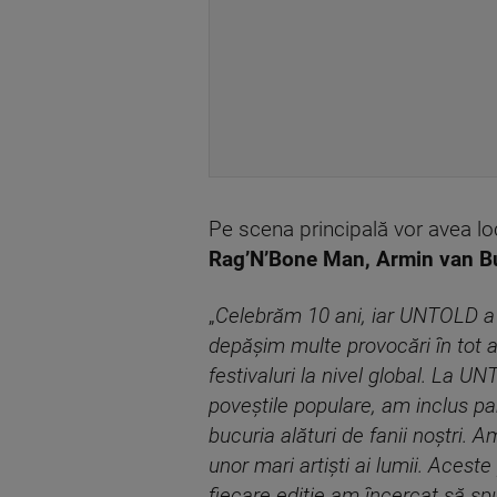
Pe scena principală vor avea lo
Rag’N’Bone Man, Armin van Buu
„
Celebrăm 10 ani, iar UNTOLD a fo
depășim multe provocări în tot a
festivaluri la nivel global. La U
poveștile populare, am inclus p
bucuria alături de fanii noștri. A
unor mari artiști ai lumii. Aces
fiecare ediție am încercat să sp