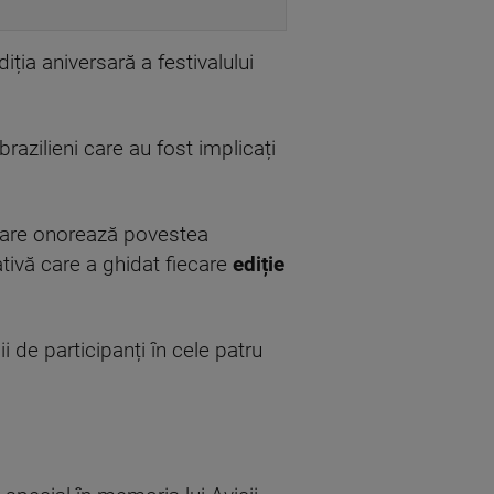
ția aniversară a festivalului
azilieni care au fost implicați
 care onorează povestea
ativă care a ghidat fiecare
ediție
 de participanți în cele patru