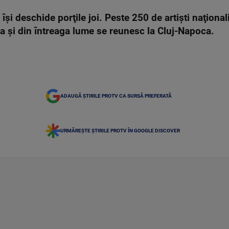
i deschide porţile joi. Peste 250 de artişti naţionali 
ia şi din întreaga lume se reunesc la Cluj-Napoca.
ADAUGĂ ȘTIRILE PROTV CA SURSĂ PREFERATĂ
URMĂREȘTE ȘTIRILE PROTV ÎN GOOGLE DISCOVER