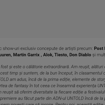
c show-uri exclusiv concepute de artişti precum:
Post
ren, Martin Garrix , Alok, Tiesto, Don Diablo
şi mulţi
st și este o călătorie extraordinară. Am reușit, alături
cest timp și suntem, de la bun început, în clasamentul 
NTOLD am adus, încă de la prima ediție, elemente de story
artea de fantasy în tot ceea ce înseamnă experiența U
m reușit să oferim diversitate la fiecare ediție a festivalu
te premiere au făcut parte din ADN-ul UNTOLD încă de la p
unem povești care să inspire. Pentru noi, această ediți