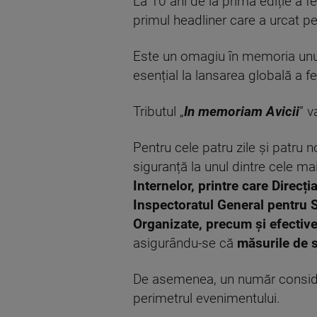
La 10 ani de la prima ediție a 
primul headliner care a urcat p
Este un omagiu în memoria unuia d
esențial la lansarea globală a f
Tributul „
In memoriam Avicii
” 
Pentru cele patru zile și patru n
siguranță la unul dintre cele m
Internelor, printre care Dire
Inspectoratul General pentru S
Organizate, precum și efectivel
asigurându-se că
măsurile de s
De asemenea, un număr considerab
perimetrul evenimentului.