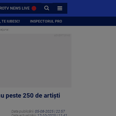
CAUTA
ROTV NEWS LIVE
TOATE CATEGORIILE
 TE IUBESC!
INSPECTORUL PRO
aţionali
 peste 250 de artişti
Data publicării:
05-08-2025 | 22:57
Data actualizării:
17-10-2025 | 11:41