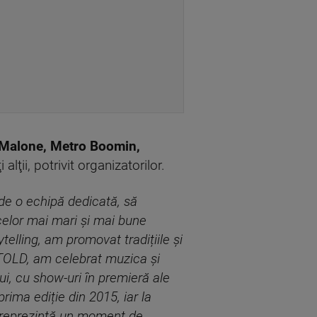
 Malone, Metro Boomin,
 alţii, potrivit organizatorilor.
 de o echipă dedicată, să
celor mai mari și mai bune
telling, am promovat tradițiile și
NTOLD, am celebrat muzica și
lui, cu show-uri în premieră ale
rima ediție din 2015, iar la
e reprezintă un moment de