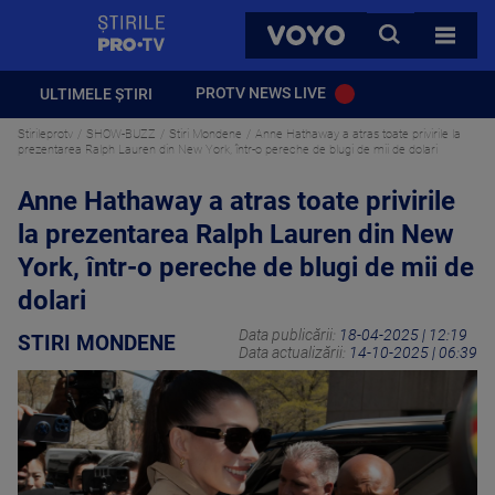
StirilePROTV
CAUTA
VOYO
TOATE 
PROTV NEWS LIVE
ULTIMELE ȘTIRI
Stirileprotv
SHOW-BUZZ
Stiri Mondene
Anne Hathaway a atras toate privirile la
prezentarea Ralph Lauren din New York, într-o pereche de blugi de mii de dolari
Anne Hathaway a atras toate privirile
la prezentarea Ralph Lauren din New
York, într-o pereche de blugi de mii de
dolari
Data publicării:
18-04-2025 | 12:19
STIRI MONDENE
Data actualizării:
14-10-2025 | 06:39