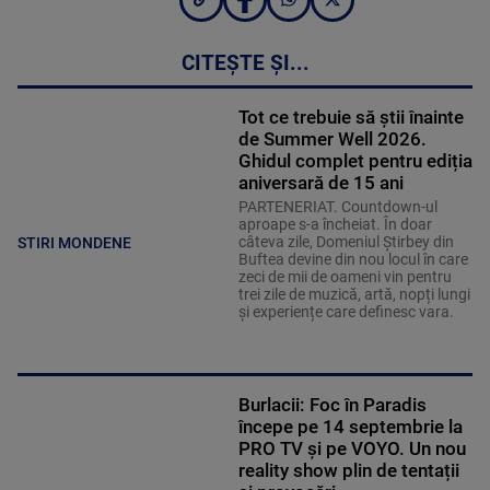
CITEȘTE ȘI...
Tot ce trebuie să știi înainte
de Summer Well 2026.
Ghidul complet pentru ediția
aniversară de 15 ani
PARTENERIAT. Countdown-ul
aproape s-a încheiat. În doar
câteva zile, Domeniul Știrbey din
STIRI MONDENE
Buftea devine din nou locul în care
zeci de mii de oameni vin pentru
trei zile de muzică, artă, nopți lungi
și experiențe care definesc vara.
Burlacii: Foc în Paradis
începe pe 14 septembrie la
PRO TV și pe VOYO. Un nou
reality show plin de tentații