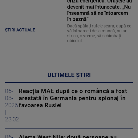
criza energetică. Orașele au
devenit mai întunecate. „Nu
înseamnă să ne întoarcem
în beznă”
Dacă spălați rufele seara, după ce
ȘTIRI ACTUALE
vă întoarceți de la muncă, nu ar
strica, o vreme, să schimbați
obiceiul.
ULTIMELE ȘTIRI
06-
Reacția MAE după ce o româncă a fost
08-
arestată în Germania pentru spionaj în
2026
favoarea Rusiei
|
23:02
06-
Alerta West Nile: două persoane au