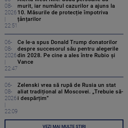
08-
murit, iar numărul cazurilor a ajuns la
2026
10. Măsurile de protecție împotriva
|
țânțarilor
22:51
06-
Ce le-a spus Donald Trump donatorilor
08-
despre succesorul său pentru alegerile
2026
din 2028. Pe cine a ales între Rubio și
|
Vance
22:47
06-
Zelenski vrea să rupă de Rusia un stat
08-
aliat tradițional al Moscovei. „Trebuie să-
2026
i despărțim”
|
22:09
VEZI MAI MULTE ȘTIRI