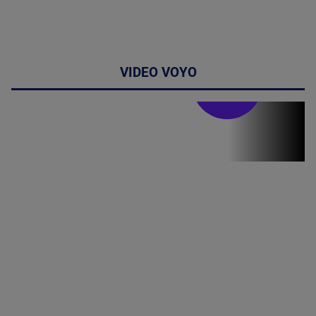
VIDEO VOYO
Stirile PRO TV
Stirile PRO
TV # 19.00 -
06 August
2026