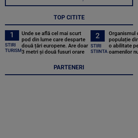
TOP CITITE
Unde se află cel mai scurt
Organismul 
1
2
pod din lume care desparte
populație di
STIRI
două țări europene. Are doar
o abilitate p
STIRI
TURISM
3 metri și două fusuri orare
oamenilor nu
STIINTA
PARTENERI