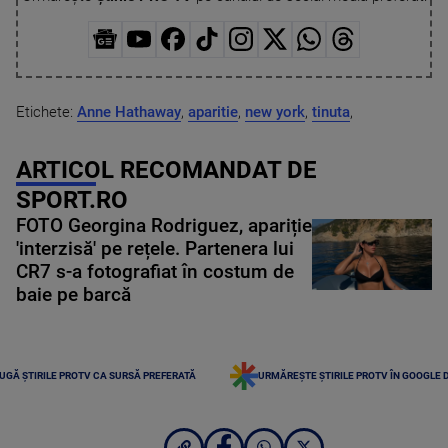
Etichete:
Anne Hathaway
,
aparitie
,
new york
,
tinuta
,
ARTICOL RECOMANDAT DE
SPORT.RO
FOTO Georgina Rodriguez, apariție
'interzisă' pe rețele. Partenera lui
CR7 s-a fotografiat în costum de
baie pe barcă
UGĂ ȘTIRILE PROTV CA SURSĂ PREFERATĂ
URMĂREȘTE ȘTIRILE PROTV ÎN GOOGLE 