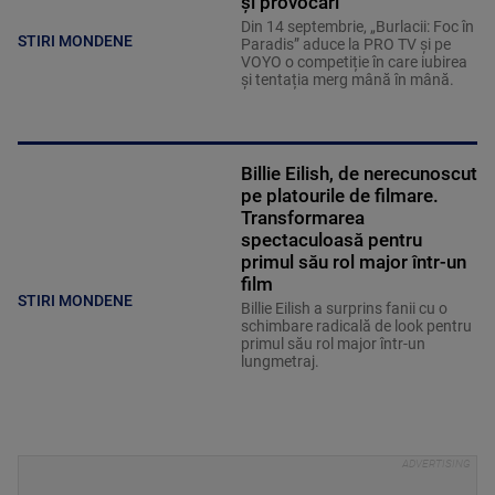
și provocări
Din 14 septembrie, „Burlacii: Foc în
STIRI MONDENE
Paradis” aduce la PRO TV și pe
VOYO o competiție în care iubirea
și tentația merg mână în mână.
Billie Eilish, de nerecunoscut
pe platourile de filmare.
Transformarea
spectaculoasă pentru
primul său rol major într-un
film
STIRI MONDENE
Billie Eilish a surprins fanii cu o
schimbare radicală de look pentru
primul său rol major într-un
lungmetraj.