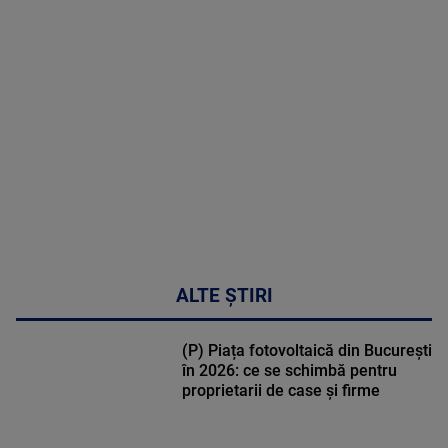
MAI
MULTE
DETALII
47:43
ALTE ȘTIRI
(P) Piața fotovoltaică din București
în 2026: ce se schimbă pentru
proprietarii de case și firme