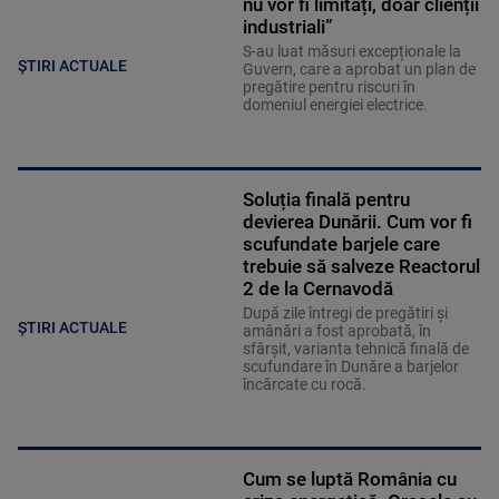
nu vor fi limitați, doar clienții
industriali”
S-au luat măsuri excepționale la
ȘTIRI ACTUALE
Guvern, care a aprobat un plan de
pregătire pentru riscuri în
domeniul energiei electrice.
Soluția finală pentru
devierea Dunării. Cum vor fi
scufundate barjele care
trebuie să salveze Reactorul
2 de la Cernavodă
După zile întregi de pregătiri și
ȘTIRI ACTUALE
amânări a fost aprobată, în
sfârșit, varianta tehnică finală de
scufundare în Dunăre a barjelor
încărcate cu rocă.
Cum se luptă România cu