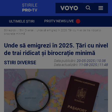
StirilePROTV
CAUTA
VOYO
TOATE 
PROTV NEWS LIVE
ULTIMELE ȘTIRI
Stirileprotv
Stiri Diverse
Unde să emigrezi în 2025. Țări cu nivel de trai ridicat și
birocrație minimă
Unde să emigrezi în 2025. Țări cu nivel
de trai ridicat și birocrație minimă
Data publicării:
20-05-2025 | 10:38
STIRI DIVERSE
Data actualizării:
11-08-2025 | 11:48