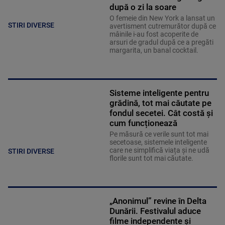
după o zi la soare
O femeie din New York a lansat un
STIRI DIVERSE
avertisment cutremurător după ce
mâinile i-au fost acoperite de
arsuri de gradul după ce a pregăti
margarita, un banal cocktail.
Sisteme inteligente pentru
grădină, tot mai căutate pe
fondul secetei. Cât costă și
cum funcționează
Pe măsură ce verile sunt tot mai
secetoase, sistemele inteligente
care ne simplifică viața și ne udă
STIRI DIVERSE
florile sunt tot mai căutate.
„Anonimul” revine în Delta
Dunării. Festivalul aduce
filme independente și