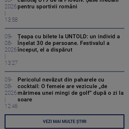
08-
canotaj U19 de la Plovdiv. Șase medalii
2026
pentru sportivii români
|
13:58
09-
Țeapa cu bilete la UNTOLD: un individ a
08-
înșelat 30 de persoane. Festivalul a
2026
început, el a dispărut
|
13:27
09-
Pericolul nevăzut din paharele cu
08-
cocktail: O femeie are vezicule „de
2026
mărimea unei mingi de golf” după o zi la
|
soare
12:46
VEZI MAI MULTE ȘTIRI