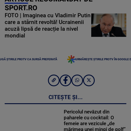
SPORT.RO
FOTO | Imaginea cu Vladimir Putin
care a stârnit revoltă! Ucrainenii
acuză lipsă de reacție la nivel
mondial
UGĂ ȘTIRILE PROTV CA SURSĂ PREFERATĂ
URMĂREȘTE ȘTIRILE PROTV ÎN GOOGLE 
CITEȘTE ȘI...
Pericolul nevăzut din
paharele cu cocktail: O
femeie are vezicule „de
mărimea unei mingi de golf”