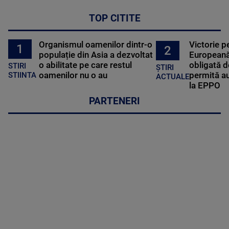
TOP CITITE
Organismul oamenilor dintr-o
Victorie p
1
2
populație din Asia a dezvoltat
Europeană
o abilitate pe care restul
obligată d
STIRI
ȘTIRI
oamenilor nu o au
permită au
STIINTA
ACTUALE
la EPPO
PARTENERI