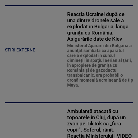
Reacția Ucrainei după ce
una dintre dronele sale a
explodat în Bulgaria, lângă
granița cu România.
Asigurările date de Kiev
Ministerul Apărării din Bulgaria a
STIRI EXTERNE
anunţat sâmbătă că aparatul
care a explodat în cursul
dimineţii în spaţiul aerian al ţării,
în apropiere de graniţa cu
România şi de gazoductul
transbalcanic, era probabil o
dronă momeală ucraineană de tip
Maya.
Ambulanță atacată cu
topoarele în Cluj, după un
zvon pe TikTok că „fură
copii”. Șoferul, rănit.
Reacția Ministerului | VIDEO