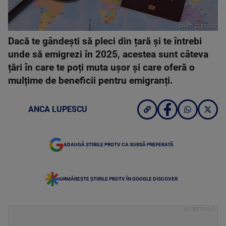
SHUTTERSTOCK
Dacă te gândești să pleci din țară și te întrebi
unde să emigrezi în 2025, acestea sunt câteva
țări în care te poți muta ușor și care oferă o
mulțime de beneficii pentru emigranți.
ANCA LUPESCU
ADAUGĂ ȘTIRILE PROTV CA SURSĂ PREFERATĂ
URMĂREȘTE ȘTIRILE PROTV ÎN GOOGLE DISCOVER