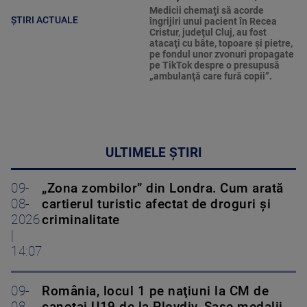
Medicii chemaţi să acorde
ȘTIRI ACTUALE
îngrijiri unui pacient în Recea
Cristur, judeţul Cluj, au fost
atacaţi cu bâte, topoare şi pietre,
pe fondul unor zvonuri propagate
pe TikTok despre o presupusă
„ambulanţă care fură copii”.
ULTIMELE ȘTIRI
09-
„Zona zombilor” din Londra. Cum arată
08-
cartierul turistic afectat de droguri și
2026
criminalitate
|
14:07
09-
România, locul 1 pe naţiuni la CM de