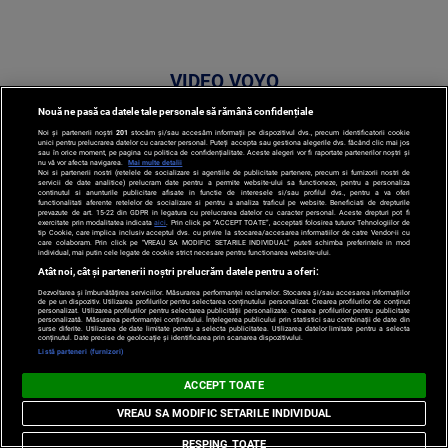
VIDEO VOYO
Nouă ne pasă ca datele tale personale să rămână confidențiale
Noi și partenerii noștri
201
stocăm și/sau accesăm informații pe dispozitivul dvs., precum identificatorii cookie
unici pentru prelucrarea datelor cu caracter personal. Puteți accepta sau gestiona alegerile dvs. făcând clic mai jos
sau în orice moment, pe pagina cu politica de confidențialitate. Aceste alegeri vor fi raportate partenerilor noștri și
nu vă vor afecta navigarea.
Mai multe detalii
Noi si partenerii nostri (retelele de socializare si agentiile de publicitate partenere, precum si furnizorii nostri de
servicii de date analitice) prelucram date pentru a permite website-ului sa functioneze, pentru a personaliza
continutul si anunturile publicitare afisate in functie de interesele si/sau profilul dvs., pentru a va oferi
functionalitati aferente retelelor de socializare si pentru a analiza traficul pe website. Beneficiati de drepturile
Stirile PRO TV
prevazute de art. 15-22 din GDPR in legatura cu prelucrarea datelor cu caracter personal. Aceste drepturi pot fi
exercitate prin modalitatea indicata
aici
. Prin click pe “ACCEPT TOATE”, acceptati folosirea tuturor Tehnologiilor de
tip Cookie, care implica inclusiv acceptul dvs. cu privire la stocarea/accesarea informatiilor de catre Vendor-ii cu
care colaboram. Prin click pe “VREAU SA MODIFIC SETARILE INDIVIDUAL” puteti schimba preferintele in mod
individual, mai putin cele legate de cookie strict necesare pentru functionarea website-ului.
Atât noi, cât și partenerii noștri prelucrăm datele pentru a oferi:
Stirile PRO
Dezvoltarea și îmbunătățirea serviciilor. Măsurarea performanței reclamelor. Stocarea și/sau accesarea informațiilor
de pe un dispozitiv. Utilizarea profilurilor pentru selectarea conținutului personalizat. Crearea profilurilor de conținut
personalizat. Utilizarea profilurilor pentru selectarea publicității personalizate. Crearea profilurilor pentru publicitate
TV # 07.00 -
personalizată. Măsurarea performanței conținutului. Înțelegerea publicului prin statistici sau combinații de date din
surse diferite. Utilizarea de date limitate pentru a selecta publicitatea. Utilizarea datelor limitate pentru a selecta
conținutul. Date precise de geolocație și identificarea prin scanarea dispozitivului.
09 August
Listă parteneri (furnizori)
2026
ACCEPT TOATE
VREAU SA MODIFIC SETARILE INDIVIDUAL
MAI
RESPING TOATE