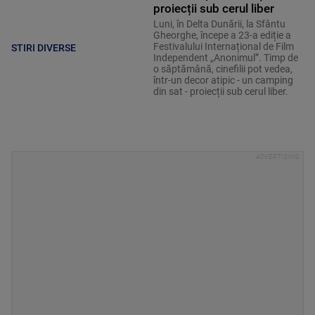
proiecții sub cerul liber
Luni, în Delta Dunării, la Sfântu
Gheorghe, începe a 23-a ediție a
Festivalului Internațional de Film
STIRI DIVERSE
Independent „Anonimul”. Timp de
o săptămână, cinefilii pot vedea,
într-un decor atipic - un camping
din sat - proiecții sub cerul liber.