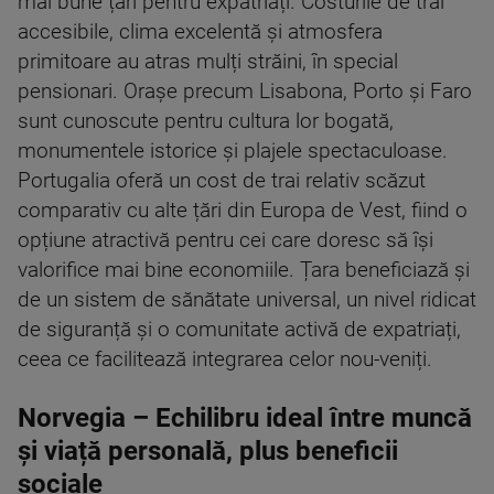
mai bune țări pentru expatriați. Costurile de trai
accesibile, clima excelentă și atmosfera
primitoare au atras mulți străini, în special
pensionari. Orașe precum Lisabona, Porto și Faro
sunt cunoscute pentru cultura lor bogată,
monumentele istorice și plajele spectaculoase.
Portugalia oferă un cost de trai relativ scăzut
comparativ cu alte țări din Europa de Vest, fiind o
opțiune atractivă pentru cei care doresc să își
valorifice mai bine economiile. Țara beneficiază și
de un sistem de sănătate universal, un nivel ridicat
de siguranță și o comunitate activă de expatriați,
ceea ce facilitează integrarea celor nou-veniți.
Norvegia – Echilibru ideal între muncă
și viață personală, plus beneficii
sociale