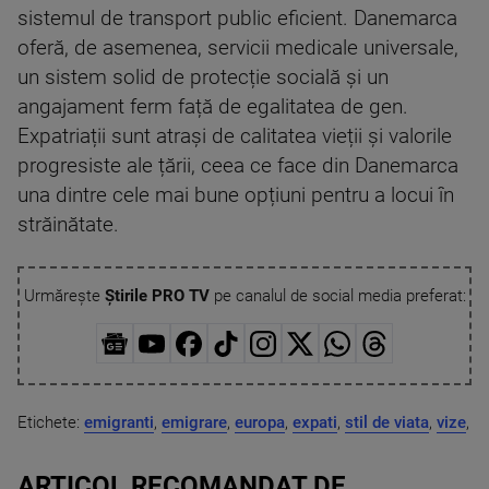
sistemul de transport public eficient. Danemarca
oferă, de asemenea, servicii medicale universale,
un sistem solid de protecție socială și un
angajament ferm față de egalitatea de gen.
Expatriații sunt atrași de calitatea vieții și valorile
progresiste ale țării, ceea ce face din Danemarca
una dintre cele mai bune opțiuni pentru a locui în
străinătate.
Urmărește
Știrile PRO TV
pe canalul de social media preferat:
Etichete:
emigranti
,
emigrare
,
europa
,
expati
,
stil de viata
,
vize
,
ARTICOL RECOMANDAT DE