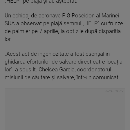
„HELP” pe plajă și au așteptat.
Un echipaj de aeronave P-8 Poseidon al Marinei
SUA a observat pe plajă semnul „HELP” cu frunze
de palmier pe 7 aprilie, la opt zile după dispariția
lor.
„Acest act de ingeniozitate a fost esențial în
ghidarea eforturilor de salvare direct către locația
lor”, a spus lt. Chelsea Garcia, coordonatorul
misiunii de căutare și salvare, într-un comunicat.