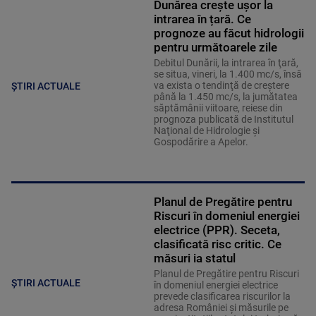
Dunărea crește ușor la
intrarea în țară. Ce
prognoze au făcut hidrologii
pentru următoarele zile
Debitul Dunării, la intrarea în ţară,
se situa, vineri, la 1.400 mc/s, însă
va exista o tendinţă de creştere
ȘTIRI ACTUALE
până la 1.450 mc/s, la jumătatea
săptămânii viitoare, reiese din
prognoza publicată de Institutul
Naţional de Hidrologie şi
Gospodărire a Apelor.
Planul de Pregătire pentru
Riscuri în domeniul energiei
electrice (PPR). Seceta,
clasificată risc critic. Ce
măsuri ia statul
Planul de Pregătire pentru Riscuri
ȘTIRI ACTUALE
în domeniul energiei electrice
prevede clasificarea riscurilor la
adresa României și măsurile pe