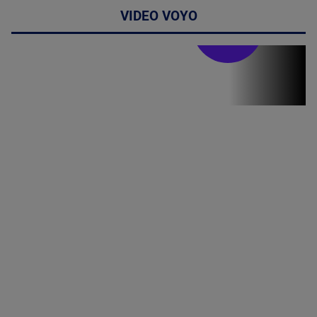
VIDEO VOYO
Stirile PRO TV
Stirile PRO
TV # 13.00 -
07 August
2026
MAI
MULTE
DETALII