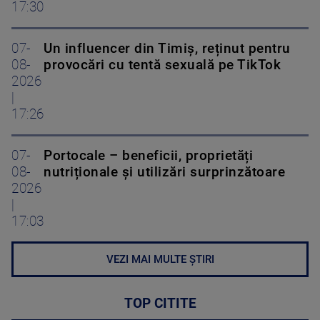
17:30
07-
Un influencer din Timiș, reținut pentru
08-
provocări cu tentă sexuală pe TikTok
2026
|
17:26
07-
Portocale – beneficii, proprietăți
08-
nutriționale și utilizări surprinzătoare
2026
|
17:03
VEZI MAI MULTE ȘTIRI
TOP CITITE