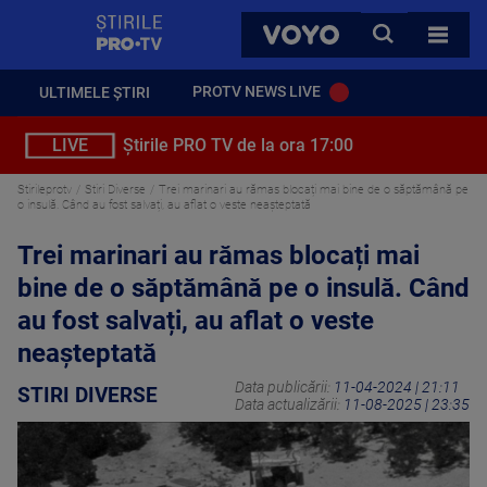
StirilePROTV
CAUTA
VOYO
TOATE 
PROTV NEWS LIVE
ULTIMELE ȘTIRI
LIVE
Știrile PRO TV de la ora 17:00
Stirileprotv
Stiri Diverse
Trei marinari au rămas blocați mai bine de o săptămână pe
o insulă. Când au fost salvați, au aflat o veste neașteptată
Trei marinari au rămas blocați mai
bine de o săptămână pe o insulă. Când
au fost salvați, au aflat o veste
neașteptată
Data publicării:
11-04-2024 | 21:11
STIRI DIVERSE
Data actualizării:
11-08-2025 | 23:35