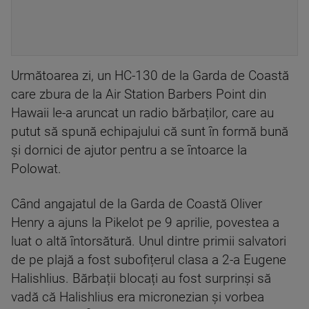
Următoarea zi, un HC-130 de la Garda de Coastă
care zbura de la Air Station Barbers Point din
Hawaii le-a aruncat un radio bărbaților, care au
putut să spună echipajului că sunt în formă bună
și dornici de ajutor pentru a se întoarce la
Polowat.
Când angajatul de la Garda de Coastă Oliver
Henry a ajuns la Pikelot pe 9 aprilie, povestea a
luat o altă întorsătură. Unul dintre primii salvatori
de pe plajă a fost subofițerul clasa a 2-a Eugene
Halishlius. Bărbații blocați au fost surprinși să
vadă că Halishlius era micronezian și vorbea