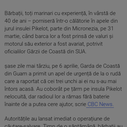
Bărbații, toți marinari cu experiență, în vârstă de
40 de ani – porniseră într-o călătorie în apele din
jurul insulei Pikelot, parte din Micronezia, pe 31
martie, când barca lor a fost prinsă de valuri și
motorul său exterior a fost avariat, potrivit
oficialilor Gărzii de Coastă din SUA.
șase zile mai târziu, pe 6 aprilie, Garda de Coastă
din Guam a primit un apel de urgență de la o rudă
care a raportat că cei trei unchi ai ei nu s-au mai
întors acasă. Au coborât pe țărm pe insula Pikelot
nelocuită, dar radioul lor a rămas fără baterie
înainte de a putea cere ajutor, scrie
CBC News.
Autoritățile au lansat imediat o operațiune de
căutare-salvare. Timp de o săptămână, bărbații au