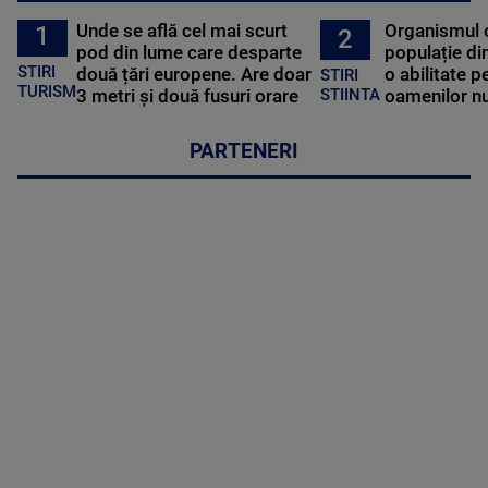
Unde se află cel mai scurt
Organismul 
1
2
pod din lume care desparte
populație di
STIRI
două țări europene. Are doar
o abilitate p
STIRI
TURISM
3 metri și două fusuri orare
oamenilor nu
STIINTA
PARTENERI