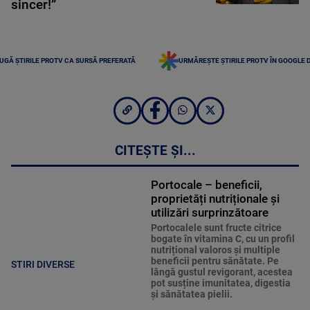
sincer!”
UGĂ ȘTIRILE PROTV CA SURSĂ PREFERATĂ
URMĂREȘTE ȘTIRILE PROTV ÎN GOOGLE 
CITEȘTE ȘI...
Portocale – beneficii,
proprietăți nutriționale și
utilizări surprinzătoare
Portocalele sunt fructe citrice
bogate în vitamina C, cu un profil
nutrițional valoros și multiple
beneficii pentru sănătate. Pe
STIRI DIVERSE
lângă gustul revigorant, acestea
pot susține imunitatea, digestia
și sănătatea pielii.