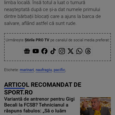
limba locală. Însă totul a luat o turnură
neașteptată după ce și-a dat numele primului
dintre bărbații blocați care a ajuns la barca de
salvare, aflând astfel că sunt rude.
Urmărește
Știrile PRO TV
pe canalul de social media preferat:
Etichete:
marinari
,
naufragiu
,
pacific
,
ARTICOL RECOMANDAT DE
SPORT.RO
Variantă de antrenor pentru Gigi
Becali la FCSB? Tehnicianul a
răspuns fabulos: „Să o luăm