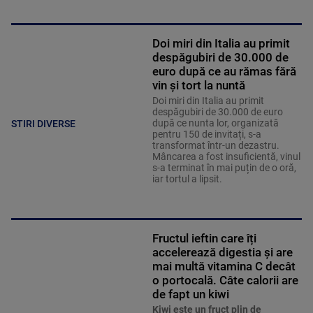
Doi miri din Italia au primit
despăgubiri de 30.000 de
euro după ce au rămas fără
vin și tort la nuntă
Doi miri din Italia au primit
despăgubiri de 30.000 de euro
după ce nunta lor, organizată
STIRI DIVERSE
pentru 150 de invitați, s-a
transformat într-un dezastru.
Mâncarea a fost insuficientă, vinul
s-a terminat în mai puțin de o oră,
iar tortul a lipsit.
Fructul ieftin care îți
accelerează digestia și are
mai multă vitamina C decât
o portocală. Câte calorii are
de fapt un kiwi
Kiwi este un fruct plin de