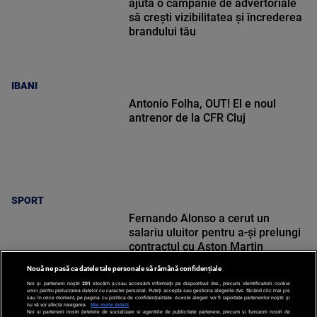
ajută o campanie de advertoriale
să crești vizibilitatea și încrederea
brandului tău
IBANI
Antonio Folha, OUT! El e noul
antrenor de la CFR Cluj
SPORT
Fernando Alonso a cerut un
salariu uluitor pentru a-și prelungi
contractul cu Aston Martin
Nouă ne pasă ca datele tale personale să rămână confidențiale
Noi și partenerii noștri
201
stocăm și/sau accesăm informații pe dispozitivul dvs., precum identificatorii cookie
unici pentru prelucrarea datelor cu caracter personal. Puteți accepta sau gestiona alegerile dvs. făcând clic mai jos
sau în orice moment, pe pagina cu politica de confidențialitate. Aceste alegeri vor fi raportate partenerilor noștri și
nu vă vor afecta navigarea.
Mai multe detalii
Noi si partenerii nostri (retelele de socializare si agentiile de publicitate partenere, precum si furnizorii nostri de
SPORT