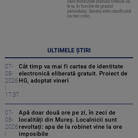
care instituțiile statului trebuia să
le ia, în funcție de gradul
pericolului. Seceta este clasificată
ca risc critic.
ULTIMELE ȘTIRI
07-
Cât timp va mai fi cartea de identitate
08-
electronică eliberată gratuit. Proiect de
2026
HG, adoptat vineri
|
17:37
07-
Apă doar două ore pe zi, în zeci de
08-
localități din Mureș. Localnicii sunt
2026
revoltați: apa de la robinet vine la ore
|
imposibile