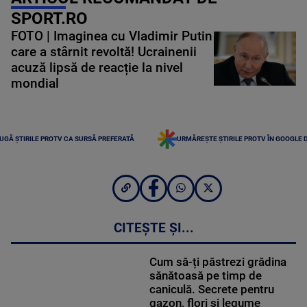
SPORT.RO
FOTO | Imaginea cu Vladimir Putin
care a stârnit revoltă! Ucrainenii
acuză lipsă de reacție la nivel
mondial
UGĂ ȘTIRILE PROTV CA SURSĂ PREFERATĂ
URMĂREȘTE ȘTIRILE PROTV ÎN GOOGLE 
CITEȘTE ȘI...
Cum să-ți păstrezi grădina
sănătoasă pe timp de
caniculă. Secrete pentru
gazon, flori și legume