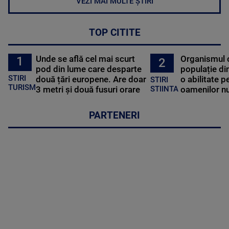
VEZI MAI MULTE ȘTIRI
TOP CITITE
Unde se află cel mai scurt
Organismul 
1
2
pod din lume care desparte
populație di
STIRI
două țări europene. Are doar
o abilitate p
STIRI
TURISM
3 metri și două fusuri orare
oamenilor nu
STIINTA
PARTENERI