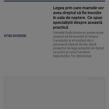
Legea prin care mamele vor
avea dreptul să fie însoțite
în sala de naștere. Ce spun
specialiștii despre această
practică
Femeile însărcinate ar putea avea
STIRI DIVERSE
dreptul să fie însoțite în timpul
travaliului și al nașterii de o
persoană aleasă de ele, dacă
proiectul de lege adoptat de Senat
va primi și votul Camerei
Deputaților, for decizional.