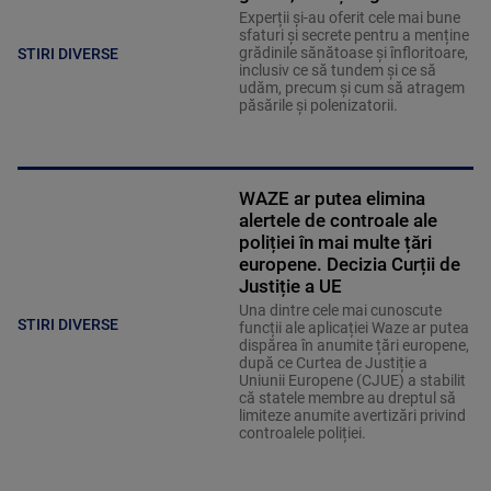
Experții și-au oferit cele mai bune
sfaturi și secrete pentru a menține
grădinile sănătoase și înfloritoare,
STIRI DIVERSE
inclusiv ce să tundem și ce să
udăm, precum și cum să atragem
păsările și polenizatorii.
WAZE ar putea elimina
alertele de controale ale
poliției în mai multe țări
europene. Decizia Curții de
Justiție a UE
Una dintre cele mai cunoscute
STIRI DIVERSE
funcții ale aplicației Waze ar putea
dispărea în anumite țări europene,
după ce Curtea de Justiție a
Uniunii Europene (CJUE) a stabilit
că statele membre au dreptul să
limiteze anumite avertizări privind
controalele poliției.