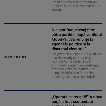
Precizările oficialilor români vin
după ce o dronă a explodat în țara
vecină.
Nicușor Dan, mesaj ferm
către partide, după verdictul
Moody's: „Să renunțe la
agendele politice şi la
discursul electoral”
Președintele Nicușor Dan a salutat
STIRI POLITICE
decizia Moody’s de a menține
ratingul României la „Baa3”,
afirmând că agenția a confirmat
progresele făcute în ultimul an
pentru echilibrarea finanțelor
publice și reducerea cheltuielilor.
„Operațiune reușită!” A doua
barjă a fost scufundată