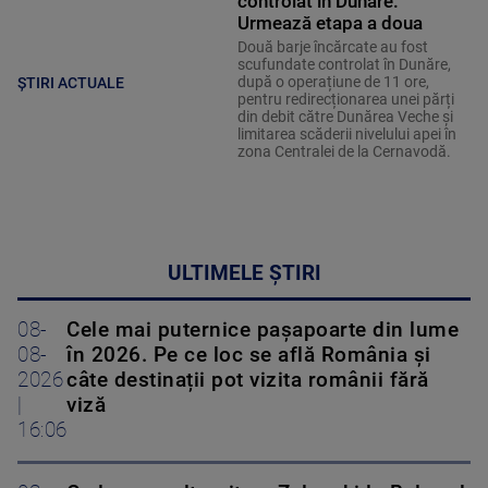
controlat în Dunăre.
Urmează etapa a doua
Două barje încărcate au fost
scufundate controlat în Dunăre,
după o operațiune de 11 ore,
ȘTIRI ACTUALE
pentru redirecționarea unei părți
din debit către Dunărea Veche și
limitarea scăderii nivelului apei în
zona Centralei de la Cernavodă.
ULTIMELE ȘTIRI
08-
Cele mai puternice pașapoarte din lume
08-
în 2026. Pe ce loc se află România și
2026
câte destinații pot vizita românii fără
|
viză
16:06