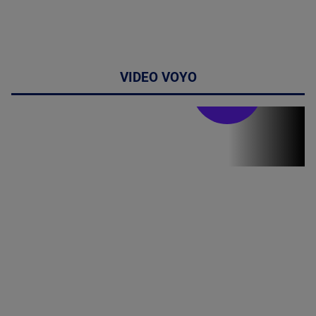
VIDEO VOYO
Stirile PRO TV
Stirile PRO
TV # 07.00 -
08 August
2026