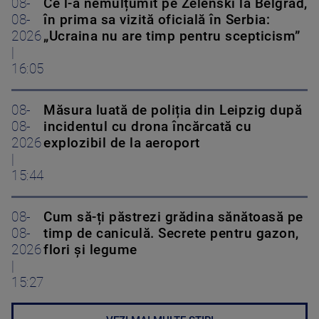
08-
Ce l-a nemulțumit pe Zelenski la Belgrad,
08-
în prima sa vizită oficială în Serbia:
2026
„Ucraina nu are timp pentru scepticism”
|
16:05
08-
Măsura luată de poliția din Leipzig după
08-
incidentul cu drona încărcată cu
2026
explozibil de la aeroport
|
15:44
08-
Cum să-ți păstrezi grădina sănătoasă pe
08-
timp de caniculă. Secrete pentru gazon,
2026
flori și legume
|
15:27