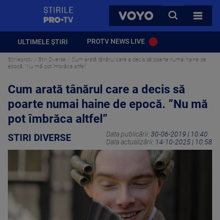
StirilePROTV
CAUTA
VOYO
TOATE 
PROTV NEWS LIVE
ULTIMELE ȘTIRI
Stirileprotv
Stiri Diverse
Cum arată tânărul care a decis să poarte numai haine de
epocă. ”Nu mă pot îmbrăca altfel”
Cum arată tânărul care a decis să
poarte numai haine de epocă. ”Nu mă
pot îmbrăca altfel”
Data publicării:
30-06-2019 | 10:40
STIRI DIVERSE
Data actualizării:
14-10-2025 | 10:58