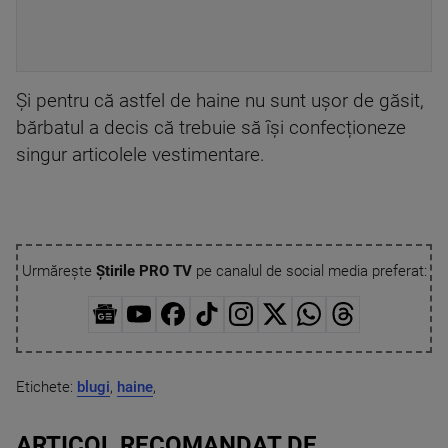
Și pentru că astfel de haine nu sunt ușor de găsit,
bărbatul a decis că trebuie să își confecționeze
singur articolele vestimentare.
Urmărește
Știrile PRO TV
pe canalul de social media preferat:
Etichete:
blugi
,
haine
,
ARTICOL RECOMANDAT DE