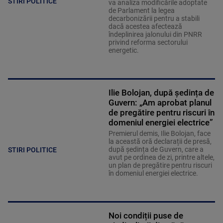
STIRI POLITICE
va analiza modificările adoptate
de Parlament la legea
decarbonizării pentru a stabili
dacă acestea afectează
îndeplinirea jalonului din PNRR
privind reforma sectorului
energetic.
Ilie Bolojan, după ședința de
Guvern: „Am aprobat planul
de pregătire pentru riscuri în
domeniul energiei electrice”
Premierul demis, Ilie Bolojan, face
la această oră declarații de presă,
după ședința de Guvern, care a
STIRI POLITICE
avut pe ordinea de zi, printre altele,
un plan de pregătire pentru riscuri
în domeniul energiei electrice.
Noi condiții puse de