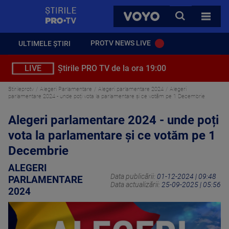
StirilePROTV
CAUTA
VOYO
TOATE 
PROTV NEWS LIVE
ULTIMELE ȘTIRI
LIVE
Știrile PRO TV de la ora 19:00
Stirileprotv
Alegeri Parlamentare
Alegeri parlamentare 2024
Alegeri
parlamentare 2024 - unde poți vota la parlamentare și ce votăm pe 1 Decembrie
Alegeri parlamentare 2024 - unde poți
vota la parlamentare și ce votăm pe 1
Decembrie
ALEGERI
Data publicării:
01-12-2024 | 09:48
PARLAMENTARE
Data actualizării:
25-09-2025 | 05:56
2024