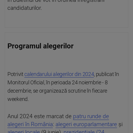
în buletinul de vot în ordinea înregistrării
candidaturilor.
Programul alegerilor
Potrivit
calendarului alegerilor din 2024
, publicat în
Monitorul Oficial, în perioada 24 noiembrie - 8
decembrie, se organizează scrutine în fiecare
weekend.
Anul 2024 este marcat de
patru runde de
alegeri în România
:
alegeri europarlamentare
și
alegeri locale
(9 iunie),
prezidențiale (24