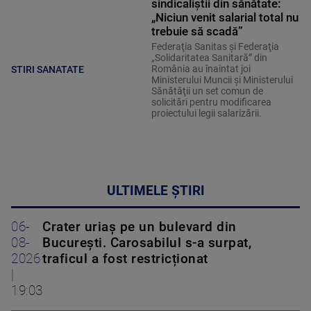
sindicaliștii din sănătate:
„Niciun venit salarial total nu
trebuie să scadă”
Federaţia Sanitas şi Federaţia
„Solidaritatea Sanitară” din
România au înaintat joi
STIRI SANATATE
Ministerului Muncii şi Ministerului
Sănătăţii un set comun de
solicitări pentru modificarea
proiectului legii salarizării.
ULTIMELE ȘTIRI
06-
Crater uriaș pe un bulevard din
08-
București. Carosabilul s-a surpat,
2026
traficul a fost restricționat
|
19:03