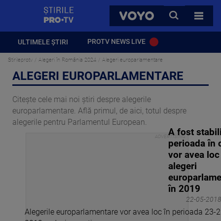
StirilePROTV
CAUTA
VOYO
TOATE 
PROTV NEWS LIVE
ULTIMELE ȘTIRI
Stirileprotv
Alegeri în România 2024
Alegeri europarlamentare
ALEGERI EUROPARLAMENTARE
Citește cele mai noi știri despre alegerile
europarlamentare. Află primul, de aici, totul despre
alegerile pentru Parlamentul European.
A fost stabil
perioada în 
vor avea loc
alegeri
europarlame
în 2019
22-05-2018 
Alegerile europarlamentare vor avea loc în perioada 23-