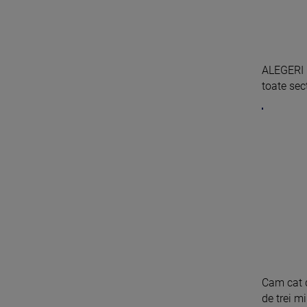
ALEGERI 
toate sect
Cam cat d
de trei mii