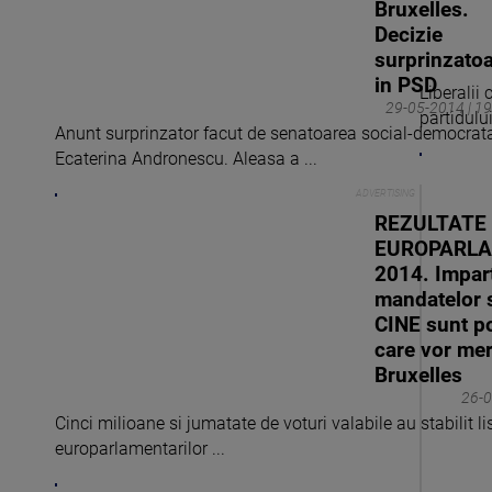
Bruxelles.
Decizie
surprinzato
in PSD
Liberalii
29-05-2014 | 19
partidulu
Anunt surprinzator facut de senatoarea social-democrat
Ecaterina Andronescu. Aleasa a ...
REZULTATE
EUROPARL
2014. Impar
mandatelor s
CINE sunt pol
care vor mer
Bruxelles
26-0
Cinci milioane si jumatate de voturi valabile au stabilit li
europarlamentarilor ...