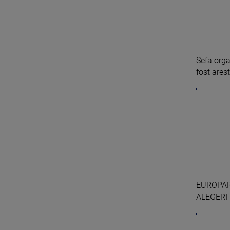
Sefa orga
fost arest
EUROPARL
ALEGERI