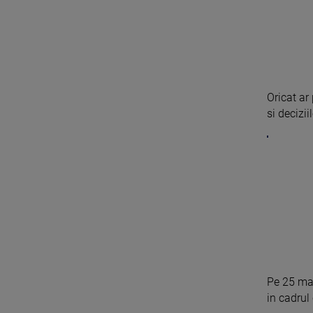
Oricat ar
si deciziil
Pe 25 ma
in cadrul 