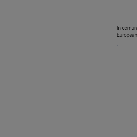
In comuna
Europeana