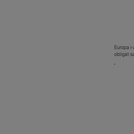
Europa i-a
obligat s