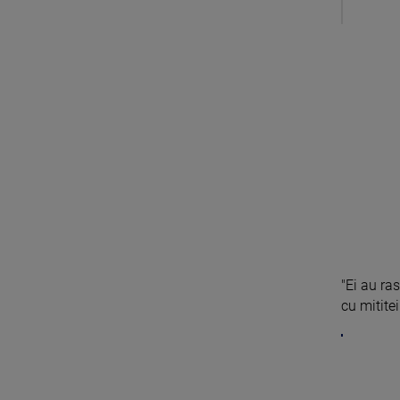
"Ei au ra
cu mititei 