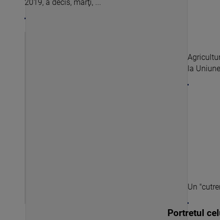
2019, a decis, marţi, ...
Agricultu
la Uniune
Un "cutrem
Portretul cel