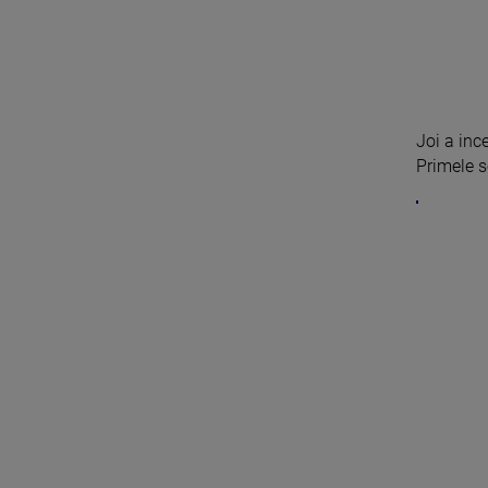
Joi a inc
Primele se