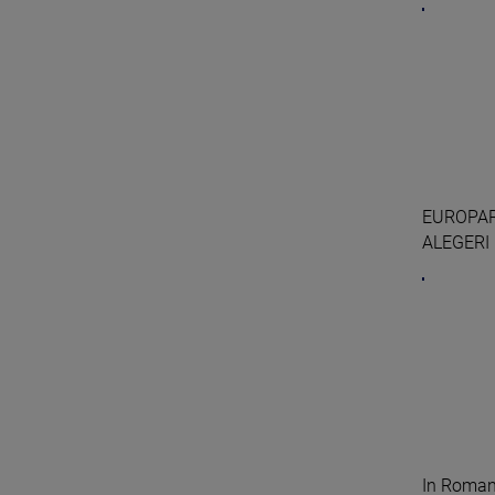
EUROPARL
ALEGERI
In Romani