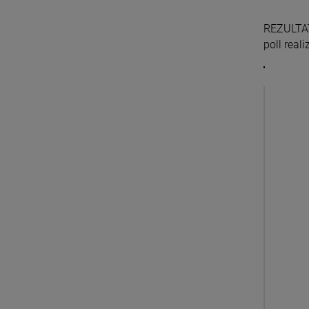
REZULTAT
poll reali