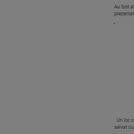
Au fost a
prezentata
Un loc ce
salvat cu 