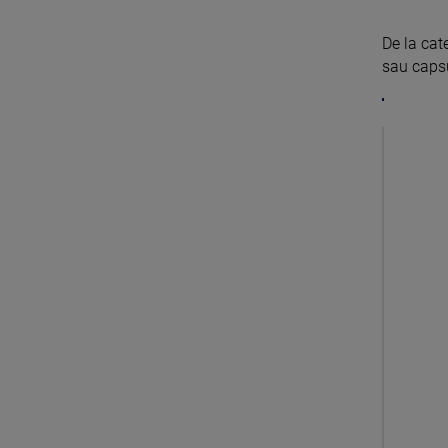
De la cat
sau capsun