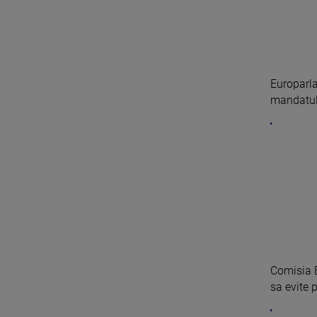
Europarla
mandatul 
Comisia E
sa evite p