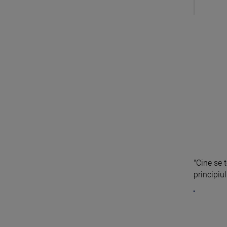
"Cine se
principiul