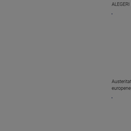
ALEGERI 
Austerita
europene, 