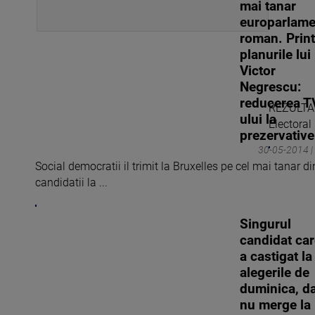
mai tanar
europarlame
roman. Print
planurile lui
Victor
Negrescu:
reducerea T
REZULTA
ului la
Electoral 
prezervative
30-05-2014 |
Social democratii il trimit la Bruxelles pe cel mai tanar di
candidatii la ...
Singurul
candidat ca
a castigat la
alegerile de
duminica, d
nu merge la