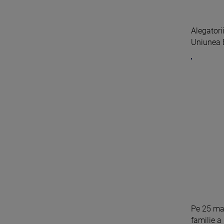
Alegatorii
Uniunea E
Pe 25 mai
familie a 