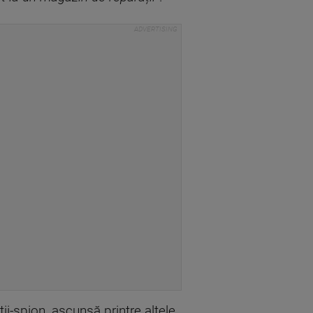
ii-spion, ascunsă printre altele