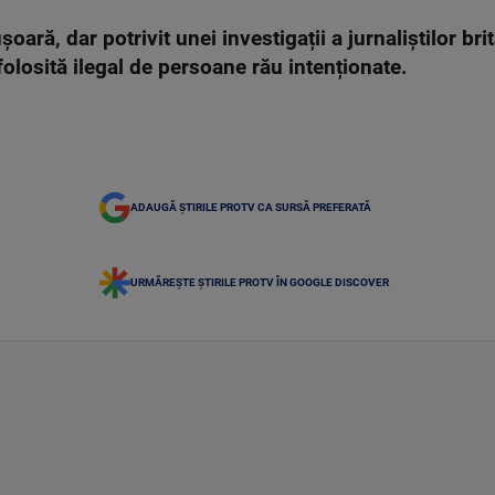
oară, dar potrivit unei investigații a jurnaliștilor bri
 folosită ilegal de persoane rău intenționate.
ADAUGĂ ȘTIRILE PROTV CA SURSĂ PREFERATĂ
URMĂREȘTE ȘTIRILE PROTV ÎN GOOGLE DISCOVER