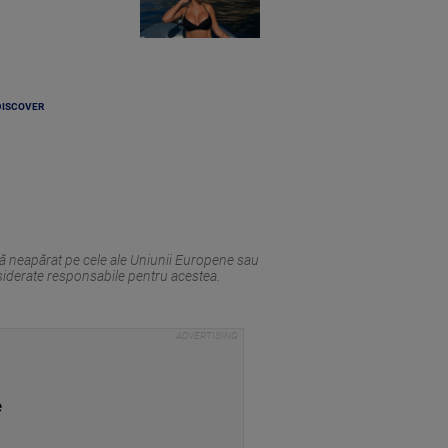
DISCOVER
tă neapărat pe cele ale Uniunii Europene sau
siderate responsabile pentru acestea.
e