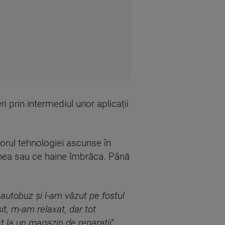
prin intermediul unor aplicații
torul tehnologiei ascunse în
tâlnea sau ce haine îmbrăca. Până
autobuz și l-am văzut pe fostul
șit, m-am relaxat, dar tot
t la un magazin de reparații
”.