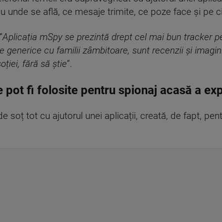
eu unde se află, ce mesaje trimite, ce poze face și pe 
”
Aplicația mSpy se prezintă drept cel mai bun tracker pen
le generice cu familii zâmbitoare, sunt recenzii și imagini
ției, fără să știe
”.
e pot fi folosite pentru spionaj acasă a ex
 soț tot cu ajutorul unei aplicații, creată, de fapt, pentr