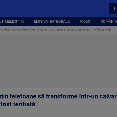
P
LTIMELE ȘTIRI
EMISIUNI INTEGRALE
VIDEO
ROMÂNIA,
elefoane să transforme într-un calvar viața victimelor abuzului domestic. ”Am fost terifiată”
in telefoane să transforme într-un calvar 
ost terifiată”