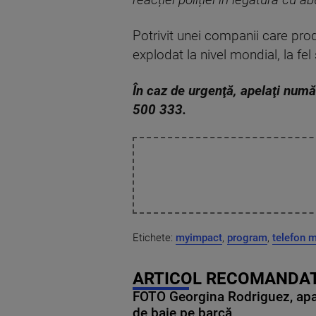
reacției poliției în legătură cu a
Potrivit unei companii care produ
explodat la nivel mondial, la fe
În caz de urgenţă, apelaţi num
500 333.
Etichete:
myimpact
,
program
,
telefon m
ARTICOL RECOMANDAT
FOTO Georgina Rodriguez, apariț
de baie pe barcă