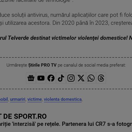
buzurile facilitate de tehnologie
”.
ce soluții antivirus, numărul aplicațiilor care pot fi fo
l și utilizarea acestora. Din 2020 până în 2023, creșter
ărul Telverde destinat victimelor violenţei domestice!
Urmărește
Știrile PRO TV
pe canalul de social media preferat:
obil
,
urmariri
,
victime
,
violenta domestica
,
 DE SPORT.RO
ie 'interzisă' pe rețele. Partenera lui CR7 s-a fotog