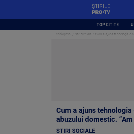
StirilePROTV
TOP CITITE
U
Stirileprotv
Stiri Sociale
Cum a ajuns tehnologia din t
Cum a ajuns tehnologia d
abuzului domestic. ”Am f
STIRI SOCIALE