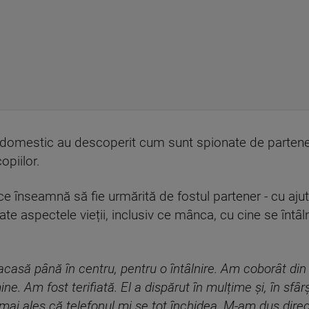
domestic au descoperit cum sunt spionate de parteneri 
opiilor.
ce înseamnă să fie urmărită de fostul partener - cu aju
toate aspectele vieții, inclusiv ce mânca, cu cine se în
casă până în centru, pentru o întâlnire. Am coborât din 
e. Am fost terifiată. El a dispărut în mulțime și, în sfâr
ai ales că telefonul mi se tot închidea. M-am dus direc