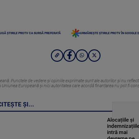
UGĂ ȘTIRILE PROTV CA SURSĂ PREFERATĂ
URMĂREȘTE ȘTIRILE PROTV ÎN GOOGLE 
nă. Punctele de vedere și opiniile exprimate sunt ale autorilor și nu reflec
i Uniunea Europeană și nici autoritatea care acordă finanțarea nu pot fi con
CITEȘTE ȘI...
Alocațiile și
indemnizațiil
intră mai
devreme pe