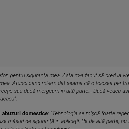
efon pentru siguranța mea. Asta m-a făcut să cred la v
ția mea. Atunci când mi-am dat seama că o folosea pentr
ecție sau dacă mergeam în altă parte... Dacă vedea asta
 acasă
”.
u abuzuri domestice
: ”
Tehnologia se mișcă foarte reped
se măsuri de siguranță în aplicații. Pe de altă parte, nu 