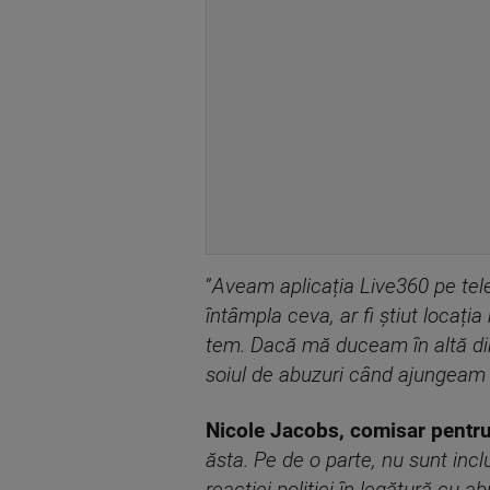
”
Aveam aplicația Live360 pe tel
întâmpla ceva, ar fi știut loca
tem. Dacă mă duceam în altă dir
soiul de abuzuri când ajungeam
Nicole Jacobs, comisar pentr
ăsta. Pe de o parte, nu sunt inclu