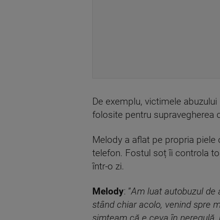
De exemplu, victimele abuzului 
folosite pentru supravegherea c
Melody a aflat pe propria piele 
telefon. Fostul soț îi controla 
într-o zi.
Melody
: ”
Am luat autobuzul de a
stând chiar acolo, venind spre min
simțeam că e ceva în neregulă, m