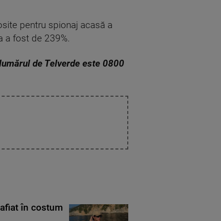
losite pentru spionaj acasă a
ea a fost de 239%.
 Numărul de Telverde este 0800
rafiat în costum