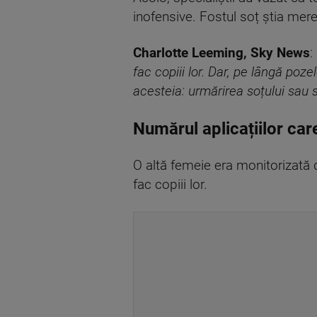
inofensive. Fostul soț știa mer
Charlotte Leeming, Sky News
: 
fac copiii lor. Dar, pe lângă poze
acesteia: urmărirea soțului sau so
Numărul aplicațiilor car
O altă femeie era monitorizată de
fac copiii lor.