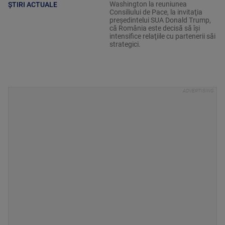
Washington la reuniunea
ȘTIRI ACTUALE
Consiliului de Pace, la invitaţia
preşedintelui SUA Donald Trump,
că România este decisă să îşi
intensifice relaţiile cu partenerii săi
strategici.