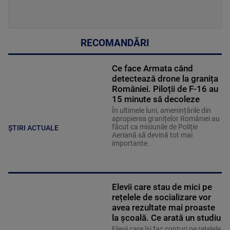
RECOMANDĂRI
Ce face Armata când
detectează drone la granița
României. Piloții de F-16 au
15 minute să decoleze
În ultimele luni, amenințările din
apropierea granițelor României au
făcut ca misiunile de Poliție
ȘTIRI ACTUALE
Aeriană să devină tot mai
importante.
Elevii care stau de mici pe
rețelele de socializare vor
avea rezultate mai proaste
la școală. Ce arată un studiu
Elevii care îşi fac conturi pe rețelele