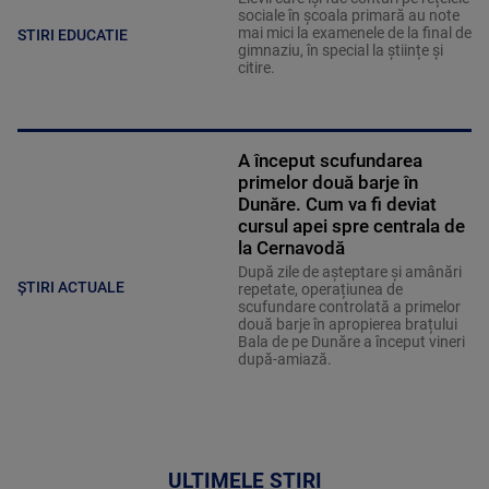
sociale în școala primară au note
mai mici la examenele de la final de
STIRI EDUCATIE
gimnaziu, în special la științe și
citire.
A început scufundarea
primelor două barje în
Dunăre. Cum va fi deviat
cursul apei spre centrala de
la Cernavodă
După zile de așteptare și amânări
ȘTIRI ACTUALE
repetate, operațiunea de
scufundare controlată a primelor
două barje în apropierea brațului
Bala de pe Dunăre a început vineri
după-amiază.
ULTIMELE ȘTIRI