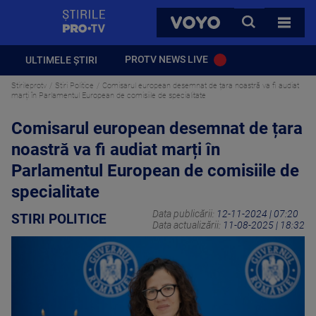
StirilePROTV
CAUTA
VOYO
TOATE 
PROTV NEWS LIVE
ULTIMELE ȘTIRI
Stirileprotv
Stiri Politice
Comisarul european desemnat de țara noastră va fi audiat
marți în Parlamentul European de comisiile de specialitate
Comisarul european desemnat de țara
noastră va fi audiat marți în
Parlamentul European de comisiile de
specialitate
Data publicării:
12-11-2024 | 07:20
STIRI POLITICE
Data actualizării:
11-08-2025 | 18:32