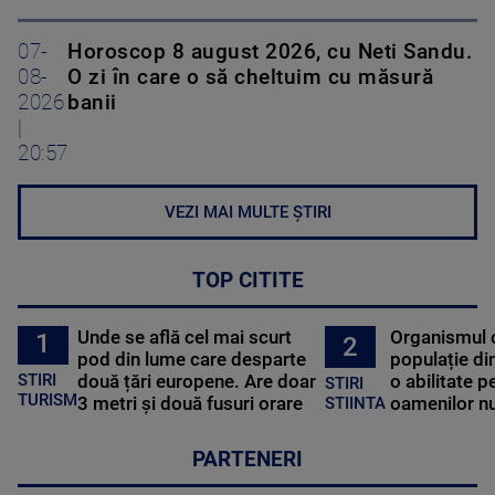
07-
Horoscop 8 august 2026, cu Neti Sandu.
08-
O zi în care o să cheltuim cu măsură
2026
banii
|
20:57
VEZI MAI MULTE ȘTIRI
TOP CITITE
Unde se află cel mai scurt
Organismul 
1
2
pod din lume care desparte
populație di
STIRI
două țări europene. Are doar
o abilitate p
STIRI
TURISM
3 metri și două fusuri orare
oamenilor nu
STIINTA
PARTENERI