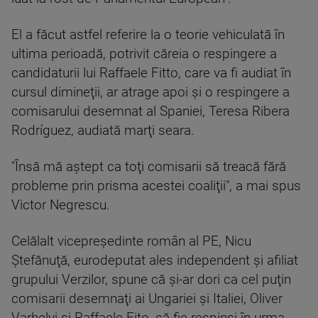
El a făcut astfel referire la o teorie vehiculată în
ultima perioadă, potrivit căreia o respingere a
candidaturii lui Raffaele Fitto, care va fi audiat în
cursul dimineţii, ar atrage apoi şi o respingere a
comisarului desemnat al Spaniei, Teresa Ribera
Rodríguez, audiată marţi seara.
"Însă mă aştept ca toţi comisarii să treacă fără
probleme prin prisma acestei coaliţii", a mai spus
Victor Negrescu.
Celălalt vicepreşedinte român al PE, Nicu
Ştefănuţă, eurodeputat ales independent şi afiliat
grupului Verzilor, spune că şi-ar dori ca cel puţin
comisarii desemnaţi ai Ungariei şi Italiei, Oliver
Varhelyi şi Raffaele Fito, să fie respinşi în urma