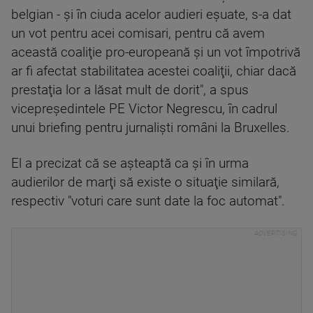
belgian - şi în ciuda acelor audieri eşuate, s-a dat
un vot pentru acei comisari, pentru că avem
această coaliţie pro-europeană şi un vot împotrivă
ar fi afectat stabilitatea acestei coaliţii, chiar dacă
prestaţia lor a lăsat mult de dorit", a spus
vicepreşedintele PE Victor Negrescu, în cadrul
unui briefing pentru jurnalişti români la Bruxelles.
El a precizat că se aşteaptă ca şi în urma
audierilor de marţi să existe o situaţie similară,
respectiv "voturi care sunt date la foc automat".