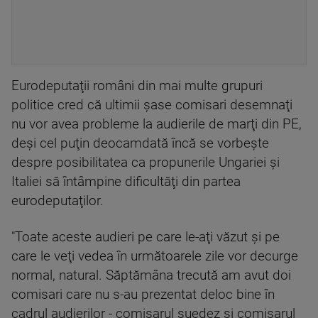
Eurodeputaţii români din mai multe grupuri
politice cred că ultimii şase comisari desemnaţi
nu vor avea probleme la audierile de marţi din PE,
deşi cel puţin deocamdată încă se vorbeşte
despre posibilitatea ca propunerile Ungariei şi
Italiei să întâmpine dificultăţi din partea
eurodeputaţilor.
"Toate aceste audieri pe care le-aţi văzut şi pe
care le veţi vedea în următoarele zile vor decurge
normal, natural. Săptămâna trecută am avut doi
comisari care nu s-au prezentat deloc bine în
cadrul audierilor - comisarul suedez şi comisarul