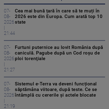
07-
Cea mai bună țară în care să te muți în
08-
2026 este din Europa. Cum arată top 10
2026
state
|
21:44
07-
Furtuni puternice au lovit România după
08-
caniculă. Pagube după un Cod roşu de
2026
ploi torenţiale
|
21:27
07-
Sistemul e-Terra va deveni funcțional
08-
săptămâna viitoare, după teste. Ce se
2026
întâmplă cu cererile și actele blocate
|
21:19