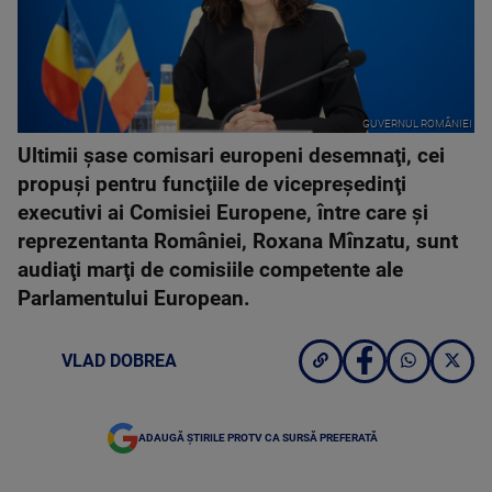
GUVERNUL ROMÂNIEI
Ultimii şase comisari europeni desemnaţi, cei
propuşi pentru funcţiile de vicepreşedinţi
executivi ai Comisiei Europene, între care şi
reprezentanta României, Roxana Mînzatu, sunt
audiaţi marţi de comisiile competente ale
Parlamentului European.
VLAD DOBREA
ADAUGĂ ȘTIRILE PROTV CA SURSĂ PREFERATĂ