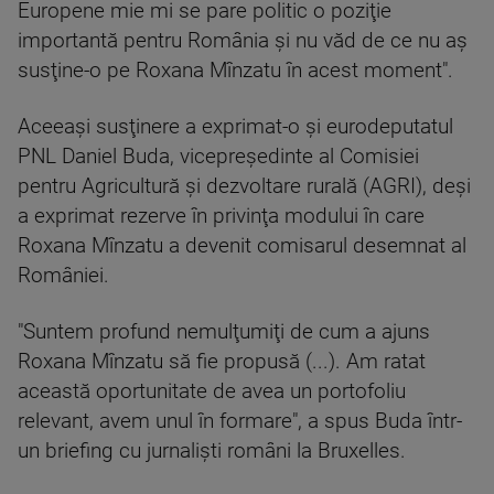
Europene mie mi se pare politic o poziţie
importantă pentru România şi nu văd de ce nu aş
susţine-o pe Roxana Mînzatu în acest moment".
Aceeaşi susţinere a exprimat-o şi eurodeputatul
PNL Daniel Buda, vicepreşedinte al Comisiei
pentru Agricultură şi dezvoltare rurală (AGRI), deşi
a exprimat rezerve în privinţa modului în care
Roxana Mînzatu a devenit comisarul desemnat al
României.
"Suntem profund nemulţumiţi de cum a ajuns
Roxana Mînzatu să fie propusă (...). Am ratat
această oportunitate de avea un portofoliu
relevant, avem unul în formare", a spus Buda într-
un briefing cu jurnalişti români la Bruxelles.