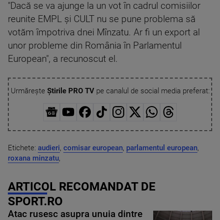
"Dacă se va ajunge la un vot în cadrul comisiilor
reunite EMPL şi CULT nu se pune problema să
votăm împotriva dnei Mînzatu. Ar fi un export al
unor probleme din România în Parlamentul
European", a recunoscut el.
Urmărește
Știrile PRO TV
pe canalul de social media preferat:
Etichete:
audieri
,
comisar european
,
parlamentul european
,
roxana minzatu
,
ARTICOL RECOMANDAT DE
SPORT.RO
Atac rusesc asupra unuia dintre