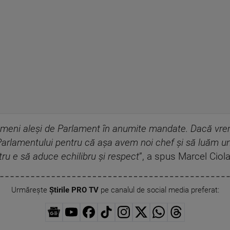
 oameni aleşi de Parlament în anumite mandate. Dacă vr
a Parlamentului pentru că aşa avem noi chef şi să luăm 
ru e să aduce echilibru şi respect
”, a spus Marcel Ciol
Urmărește
Știrile PRO TV
pe canalul de social media preferat: