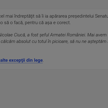
el mai îndreptăţit să îi ia apărarea preşedintelui Senatu
 o să o facă, pentru că aşa e corect.
 Nicolae Ciucă, a fost şeful Armatei României. Mai avem 
lcăm absolut cu totul în picioare, să nu ne aşteptăm 
lalte excepţii din lege
.