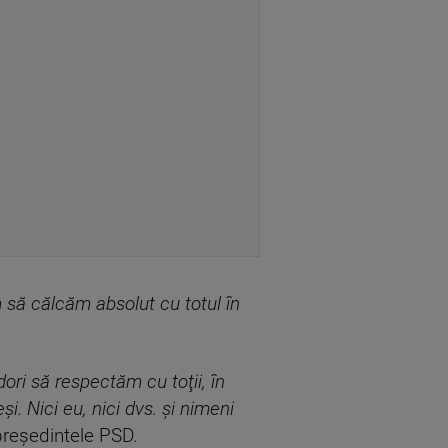
 să călcăm absolut cu totul în
dori să respectăm cu toţii, în
şi. Nici eu, nici dvs. şi nimeni
preşedintele PSD.