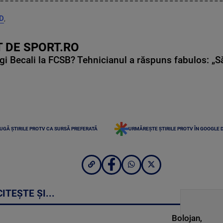
D
,
 DE SPORT.RO
gi Becali la FCSB? Tehnicianul a răspuns fabulos: „S
UGĂ ȘTIRILE PROTV CA SURSĂ PREFERATĂ
URMĂREȘTE ȘTIRILE PROTV ÎN GOOGLE 
CITEȘTE ȘI...
Bolojan,