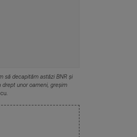
em să decapităm astăzi BNR şi
un drept unor oameni, greşim
acu.