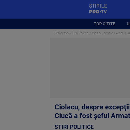
StirilePROTV
TOP CITITE
U
Stirileprotv
Stiri Politice
Ciolacu, despre excepţiile l
Ciolacu, despre excepţiil
Ciucă a fost şeful Arm
STIRI POLITICE