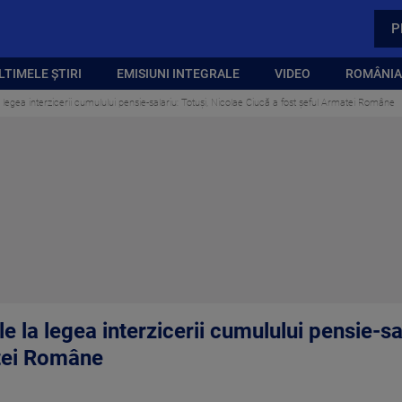
P
LTIMELE ȘTIRI
EMISIUNI INTEGRALE
VIDEO
ROMÂNIA,
a legea interzicerii cumulului pensie-salariu: Totuşi, Nicolae Ciucă a fost şeful Armatei Române
e la legea interzicerii cumulului pensie-sa
atei Române