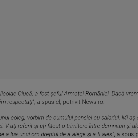
 Nicolae Ciucă, a fost şeful Armatei României. Dacă vrem
im respectaţi
”, a spus el, potrivit News.ro.
 unui coleg, vorbim de cumulul pensiei cu salariul. Mi-aş 
V-aţi referit şi aţi făcut o trimitere între demnitari şi ale
e a lua unui om dreptul de a alege şi a fi ales”
, a spus 