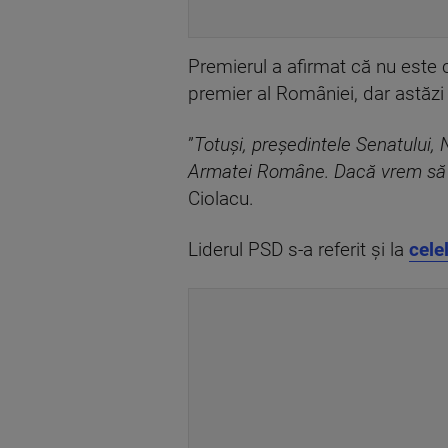
Premierul a afirmat că nu este c
premier al României, dar astăzi
”
Totuşi, preşedintele Senatului,
Armatei Române. Dacă vrem să că
Ciolacu.
Liderul PSD s-a referit şi la
cele