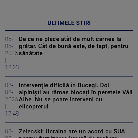
ULTIMELE ȘTIRI
08-
De ce ne place atât de mult carnea la
08-
grătar. Cât de bună este, de fapt, pentru
2026
sănătate
|
18:23
08-
Intervenție dificilă în Bucegi. Doi
08-
alpiniști au rămas blocați în peretele Văii
2026
Albe. Nu se poate interveni cu
|
elicopterul
17:48
08-
Zelenski: Ucraina are un acord cu SUA