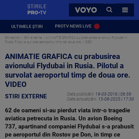
StirilePROTV
CAUTA
VOYO
TOATE 
PROTV NEWS LIVE
ULTIMELE ȘTIRI
Stirileprotv
Stiri externe
ANIMATIE GRAFICA cu prabusirea avionului Flydubai in
Rusia. Pilotul a survolat aeroportul timp de doua ore. VIDEO
ANIMATIE GRAFICA cu prabusirea
avionului Flydubai in Rusia. Pilotul a
survolat aeroportul timp de doua ore.
VIDEO
Data publicării:
19-03-2016 | 06:59
STIRI EXTERNE
Data actualizării:
15-08-2025 | 17:30
62 de oameni si-au pierdut viata intr-o tragedie
aviatica petrecuta in Rusia. Un avion Boeing
737, apartinand companiei Flydubai s-a prabusit
pe aeroportul din Rostov pe Don, in timp ce