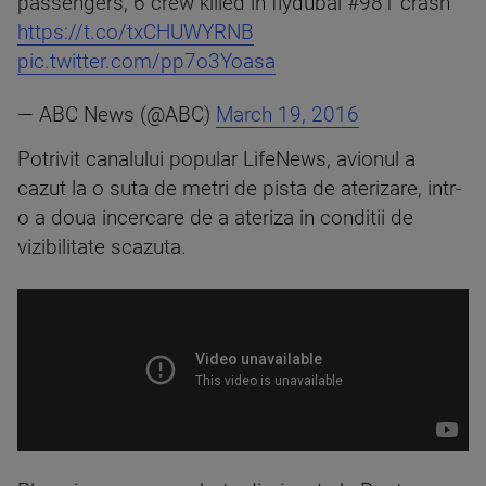
passengers, 6 crew killed in flydubai #981 crash
https://t.co/txCHUWYRNB
pic.twitter.com/pp7o3Yoasa
— ABC News (@ABC)
March 19, 2016
Potrivit canalului popular LifeNews, avionul a
cazut la o suta de metri de pista de aterizare, intr-
o a doua incercare de a ateriza in conditii de
vizibilitate scazuta.