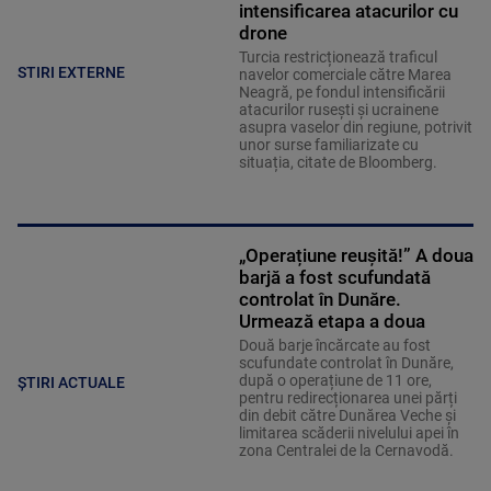
intensificarea atacurilor cu
drone
Turcia restricționează traficul
STIRI EXTERNE
navelor comerciale către Marea
Neagră, pe fondul intensificării
atacurilor rusești și ucrainene
asupra vaselor din regiune, potrivit
unor surse familiarizate cu
situația, citate de Bloomberg.
„Operațiune reușită!” A doua
barjă a fost scufundată
controlat în Dunăre.
Urmează etapa a doua
Două barje încărcate au fost
scufundate controlat în Dunăre,
după o operațiune de 11 ore,
ȘTIRI ACTUALE
pentru redirecționarea unei părți
din debit către Dunărea Veche și
limitarea scăderii nivelului apei în
zona Centralei de la Cernavodă.