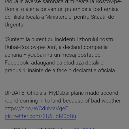
Ploua in averse sambata dimineata la Rostov-pe-
Don si o alerta de vanturi puternice a fost emisa
de filiala locala a Ministerului pentru Situatii de
Urgenta.
"Suntem la curent cu incidentul zborului nostru
Dubai-Rostov-pe-Don", a declarat compania
aeriana FlyDubai intr-un mesaj postat pe
Facebook, adaugand ca studiaza detaliile
prabusirii inainte de a face o declaratie oficiala.
UPDATE: Officials: FlyDubai plane made second
round coming in to land because of bad weather
https://t.co/WCduMeVgeF
pic.twitter.com/2U6FbM0oBu