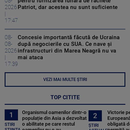
08-
pentru furnizarea lunară de rachete
2026
Patriot, dar acestea nu sunt suficiente
|
17:47
08-
Concesie importantă făcută de Ucraina
08-
după negocierile cu SUA. Ce nave şi
2026
infrastructuri din Marea Neagră nu va
|
mai ataca
17:39
VEZI MAI MULTE ȘTIRI
TOP CITITE
Organismul oamenilor dintr-o
Victorie p
1
2
populație din Asia a dezvoltat
Europeană
o abilitate pe care restul
obligată d
STIRI
ȘTIRI
oamenilor nu o au
permită au
STIINTA