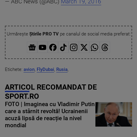
— ABC News (@ABC)
March 19, 2016
Urmărește
Știrile PRO TV
pe canalul de social media preferat:
Etichete:
avion
,
FlyDubai
,
Rusia
,
ARTICOL RECOMANDAT DE
SPORT.RO
FOTO | Imaginea cu Vladimir Putin
care a stârnit revoltă! Ucrainenii
acuză lipsă de reacție la nivel
mondial