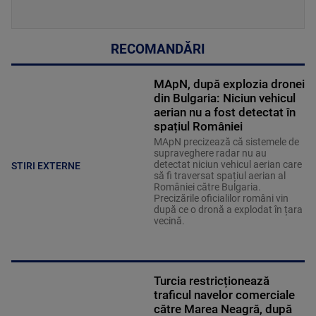
RECOMANDĂRI
MApN, după explozia dronei
din Bulgaria: Niciun vehicul
aerian nu a fost detectat în
spațiul României
MApN precizează că sistemele de
supraveghere radar nu au
detectat niciun vehicul aerian care
STIRI EXTERNE
să fi traversat spațiul aerian al
României către Bulgaria.
Precizările oficialilor români vin
după ce o dronă a explodat în țara
vecină.
Turcia restricționează
traficul navelor comerciale
către Marea Neagră, după