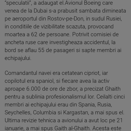
“speculatii”, a adaugat el.Avionul Boeing care
venea de la Dubai s-a prabusit sambata dimineata
pe aeroportul din Rostov-pe-Don, in sudul Rusiei,
in conditiile de vizibilitate scazuta, provocand
moartea a 62 de persoane. Potrivit comisiei de
ancheta ruse care investigheaza accidentul, la
bord se aflau 55 de pasageri si sapte membri ai
echipajului.
Comandantul navei era cetatean cipriot, iar
copilotul era spaniol, si fiecare avea la activ
aproape 6.000 de ore de zbor, a precizat Ghaith
pentru a sublinia profesionalismul lor. Ceilalti cinci
membri ai echipajului erau din Spania, Rusia,
Seychelles, Columbia si Kargastan, a mai spus el.
Ultima revizie tehnica a avionului a avut loc pe 21
ianuarie, a mai spus Gaith al-Ghaith. Acesta este