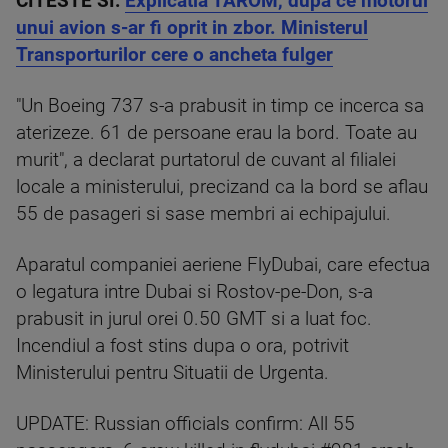
CITESTE SI:
Explicatia TAROM, dupa ce motorul
unui avion s-ar fi oprit in zbor. Ministerul
Transporturilor cere o ancheta fulger
"Un Boeing 737 s-a prabusit in timp ce incerca sa
aterizeze. 61 de persoane erau la bord. Toate au
murit", a declarat purtatorul de cuvant al filialei
locale a ministerului, precizand ca la bord se aflau
55 de pasageri si sase membri ai echipajului.
Aparatul companiei aeriene FlyDubai, care efectua
o legatura intre Dubai si Rostov-pe-Don, s-a
prabusit in jurul orei 0.50 GMT si a luat foc.
Incendiul a fost stins dupa o ora, potrivit
Ministerului pentru Situatii de Urgenta.
UPDATE: Russian officials confirm: All 55