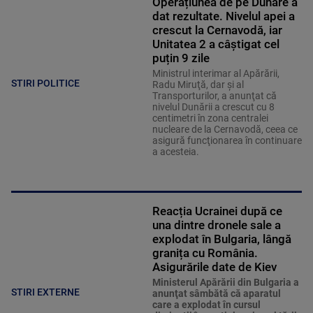
Operațiunea de pe Dunăre a
dat rezultate. Nivelul apei a
crescut la Cernavodă, iar
Unitatea 2 a câștigat cel
puțin 9 zile
Ministrul interimar al Apărării,
STIRI POLITICE
Radu Miruţă, dar şi al
Transporturilor, a anunţat că
nivelul Dunării a crescut cu 8
centimetri în zona centralei
nucleare de la Cernavodă, ceea ce
asigură funcţionarea în continuare
a acesteia.
Reacția Ucrainei după ce
una dintre dronele sale a
explodat în Bulgaria, lângă
granița cu România.
Asigurările date de Kiev
Ministerul Apărării din Bulgaria a
STIRI EXTERNE
anunţat sâmbătă că aparatul
care a explodat în cursul