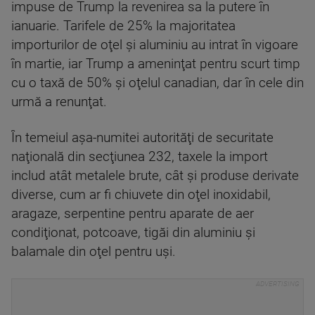
impuse de Trump la revenirea sa la putere în
ianuarie. Tarifele de 25% la majoritatea
importurilor de oţel şi aluminiu au intrat în vigoare
în martie, iar Trump a ameninţat pentru scurt timp
cu o taxă de 50% şi oţelul canadian, dar în cele din
urmă a renunţat.
În temeiul aşa-numitei autorităţi de securitate
naţională din secţiunea 232, taxele la import
includ atât metalele brute, cât şi produse derivate
diverse, cum ar fi chiuvete din oţel inoxidabil,
aragaze, serpentine pentru aparate de aer
condiţionat, potcoave, tigăi din aluminiu şi
balamale din oţel pentru uşi.