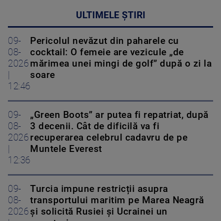
ULTIMELE ȘTIRI
09-
Pericolul nevăzut din paharele cu
08-
cocktail: O femeie are vezicule „de
2026
mărimea unei mingi de golf” după o zi la
|
soare
12:46
09-
„Green Boots” ar putea fi repatriat, după
08-
3 decenii. Cât de dificilă va fi
2026
recuperarea celebrul cadavru de pe
|
Muntele Everest
12:36
09-
Turcia impune restricții asupra
08-
transportului maritim pe Marea Neagră
2026
și solicită Rusiei și Ucrainei un