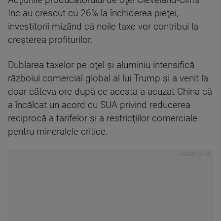
Acţiunile producătorului de oţel Cleveland-Cliffs
Inc au crescut cu 26% la închiderea pieţei,
investitorii mizând că noile taxe vor contribui la
creşterea profiturilor.
Dublarea taxelor pe oţel şi aluminiu intensifică
războiul comercial global al lui Trump şi a venit la
doar câteva ore după ce acesta a acuzat China că
a încălcat un acord cu SUA privind reducerea
reciprocă a tarifelor şi a restricţiilor comerciale
pentru mineralele critice.