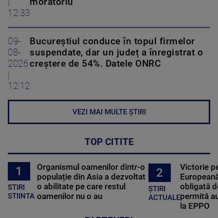
|
moratoriu
12:33
09-
Bucureștiul conduce în topul firmelor
08-
suspendate, dar un județ a înregistrat o
2026
creștere de 54%. Datele ONRC
|
12:12
VEZI MAI MULTE ȘTIRI
TOP CITITE
Organismul oamenilor dintr-o
Victorie p
1
2
populație din Asia a dezvoltat
Europeană
o abilitate pe care restul
obligată d
STIRI
ȘTIRI
oamenilor nu o au
permită au
STIINTA
ACTUALE
la EPPO