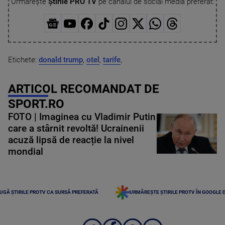
Urmărește
Știrile PRO TV
pe canalul de social media preferat:
Etichete:
donald trump
,
otel
,
tarife
,
ARTICOL RECOMANDAT DE
SPORT.RO
FOTO | Imaginea cu Vladimir Putin
care a stârnit revoltă! Ucrainenii
acuză lipsă de reacție la nivel
mondial
UGĂ ȘTIRILE PROTV CA SURSĂ PREFERATĂ
URMĂREȘTE ȘTIRILE PROTV ÎN GOOGLE 