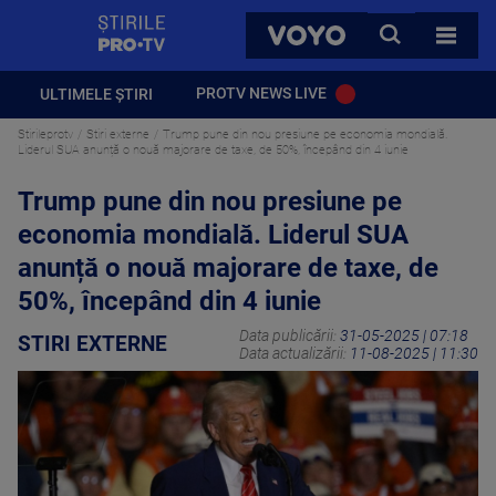
StirilePROTV
CAUTA
VOYO
TOATE 
PROTV NEWS LIVE
ULTIMELE ȘTIRI
Stirileprotv
Stiri externe
Trump pune din nou presiune pe economia mondială.
Liderul SUA anunță o nouă majorare de taxe, de 50%, începând din 4 iunie
Trump pune din nou presiune pe
economia mondială. Liderul SUA
anunță o nouă majorare de taxe, de
50%, începând din 4 iunie
Data publicării:
31-05-2025 | 07:18
STIRI EXTERNE
Data actualizării:
11-08-2025 | 11:30