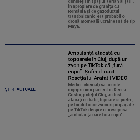
dimineţii în spaţiul aerian al ţării,
în apropiere de graniţa cu
România şi de gazoductul
transbalcanic, era probabil o
dronă momeală ucraineană de tip
Maya.
Ambulanță atacată cu
topoarele în Cluj, după un
zvon pe TikTok că „fură
copii”. Șoferul, rănit.
Reacția lui Arafat | VIDEO
Medicii chemaţi să acorde
ȘTIRI ACTUALE
îngrijiri unui pacient în Recea
Cristur, judeţul Cluj, au fost
atacaţi cu bâte, topoare şi pietre,
pe fondul unor zvonuri propagate
pe TikTok despre o presupusă
„ambulanţă care fură copii”.