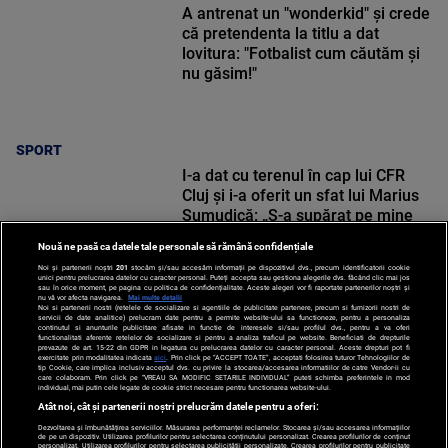
A antrenat un "wonderkid" și crede
că pretendenta la titlu a dat
lovitura: "Fotbalist cum căutăm și
nu găsim!"
SPORT
I-a dat cu terenul în cap lui CFR
Cluj și i-a oferit un sfat lui Marius
Șumudică: „S-a supărat pe mine
când i-am zis”
Nouă ne pasă ca datele tale personale să rămână confidențiale
Noi și partenerii noștri
201
stocăm și/sau accesăm informații pe dispozitivul dvs., precum identificatorii cookie
unici pentru prelucrarea datelor cu caracter personal. Puteți accepta sau gestiona alegerile dvs. făcând clic mai jos
sau în orice moment, pe pagina cu politica de confidențialitate. Aceste alegeri vor fi raportate partenerilor noștri și
nu vă vor afecta navigarea.
Mai multe detalii
Noi si partenerii nostri (retelele de socializare si agentiile de publicitate partenere, precum si furnizorii nostri de
SPORT
servicii de date analitice) prelucram date pentru a permite website-ului sa functioneze, pentru a personaliza
continutul si anunturile publicitare afisate in functie de interesele si/sau profilul dvs., pentru a va oferi
functionalitati aferente retelelor de socializare si pentru a analiza traficul pe website. Beneficiati de drepturile
prevazute de art. 15-22 din GDPR in legatura cu prelucrarea datelor cu caracter personal. Aceste drepturi pot fi
exercitate prin modalitatea indicata
aici
. Prin click pe “ACCEPT TOATE”, acceptati folosirea tuturor Tehnologiilor de
tip Cookie, care implica inclusiv acceptul dvs. cu privire la stocarea/accesarea informatiilor de catre Vendor-ii cu
care colaboram. Prin click pe “VREAU SA MODIFIC SETARILE INDIVIDUAL” puteti schimba preferintele in mod
individual, mai putin cele legate de cookie strict necesare pentru functionarea website-ului.
Atât noi, cât și partenerii noștri prelucrăm datele pentru a oferi:
Dezvoltarea și îmbunătățirea serviciilor. Măsurarea performanței reclamelor. Stocarea și/sau accesarea informațiilor
de pe un dispozitiv. Utilizarea profilurilor pentru selectarea conținutului personalizat. Crearea profilurilor de conținut
personalizat. Utilizarea profilurilor pentru selectarea publicității personalizate. Crearea profilurilor pentru publicitate