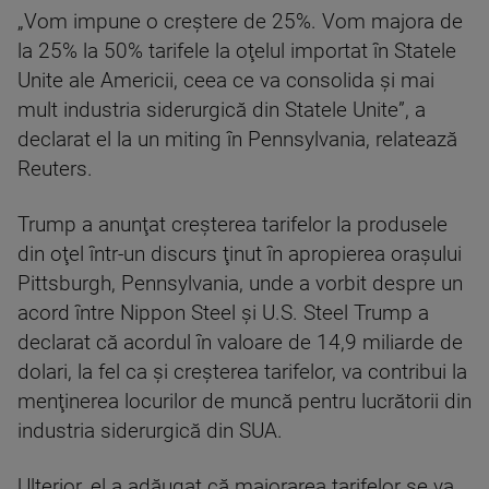
„Vom impune o creştere de 25%. Vom majora de
la 25% la 50% tarifele la oţelul importat în Statele
Unite ale Americii, ceea ce va consolida şi mai
mult industria siderurgică din Statele Unite”, a
declarat el la un miting în Pennsylvania, relatează
Reuters.
Trump a anunţat creşterea tarifelor la produsele
din oţel într-un discurs ţinut în apropierea oraşului
Pittsburgh, Pennsylvania, unde a vorbit despre un
acord între Nippon Steel şi U.S. Steel Trump a
declarat că acordul în valoare de 14,9 miliarde de
dolari, la fel ca şi creşterea tarifelor, va contribui la
menţinerea locurilor de muncă pentru lucrătorii din
industria siderurgică din SUA.
Ulterior, el a adăugat că majorarea tarifelor se va