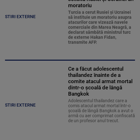
moratoriu
Turcia a cerut Rusiei și Ucrainei
STIRI EXTERNE
să instituie un moratoriu asupra
atacurilor care vizează navele
comerciale din Marea Neagră, a
declarat sâmbătă ministrul turc
de externe Hakan Fidan,
transmite AFP.
Ce a făcut adolescentul
thailandez înainte de a
comite atacul armat mortal
dintr-o școală de lângă
Bangkok
Adolescentul thailandez care a
STIRI EXTERNE
comis atacul armat mortal într-o
şcoală de lângă Bangkok a avut o
armă cu aer comprimat confiscată
de un profesor anul trecut.