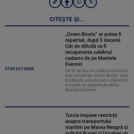
CITEȘTE ȘI...
„Green Boots” ar putea fi
repatriat, după 3 decenii.
Cât de dificilă va fi
recuperarea celebrul
cadavru de pe Muntele
Everest
STIRI EXTERNE
De 30 de ani, un cadavru cunoscut
sub numele de „Green Boots” zace
în zăpadă, ascuns sub o stâncă în
consolă, nu departe de vârful
Muntelui Everest.
Turcia impune restricții
asupra transportului
maritim pe Marea Neagră și
solicită Rusiei și Ucrainei un