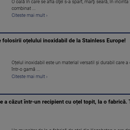
O oală în care se afla oţel s-a spart, marţi seară, în incin
combinat ...
Citeste mai mult ›
 folosirii oțelului inoxidabil de la Stainless Europe!
Oțelul inoxidabil este un material versatil și durabil care 
într-o gamă ...
Citeste mai mult ›
 a căzut într-un recipient cu oțel topit, la o fabrică.