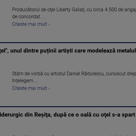
Producătorul de oţel Liberty Galaţi, cu circa 4.500 de anga
de concordat ...
Citeste mai mult ›
l", unul dintre puținii artiști care modelează metalul
Stăm de vorbă cu artistul Daniel Rădulescu, cunoscut drept
înțelegem ...
Citeste mai mult ›
iderurgic din Reşiţa, după ce o oală cu oţel s-a spart