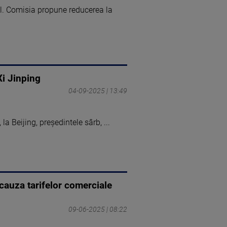
l. Comisia propune reducerea la
Xi Jinping
04-09-2025 | 13:49
 la Beijing, preşedintele sârb, ...
cauza tarifelor comerciale
09-06-2025 | 08:22