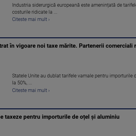
Industria siderurgică europeană este amenințată de tarif
costurile ridicate la ...
Citeste mai mult ›
rat în vigoare noi taxe mărite. Partenerii comerciali
Statele Unite au dublat tarifele vamale pentru importurile 
la 50%, ...
Citeste mai mult ›
le taxeze pentru importurile de oțel și aluminiu