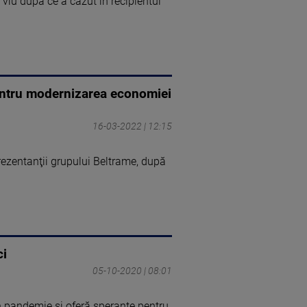
viu după ce a căzut în recipientul
pentru modernizarea economiei
16-03-2022 | 12:15
prezentanţii grupului Beltrame, după
ci
05-10-2020 | 08:01
n pandemie și oferă speranțe pentru