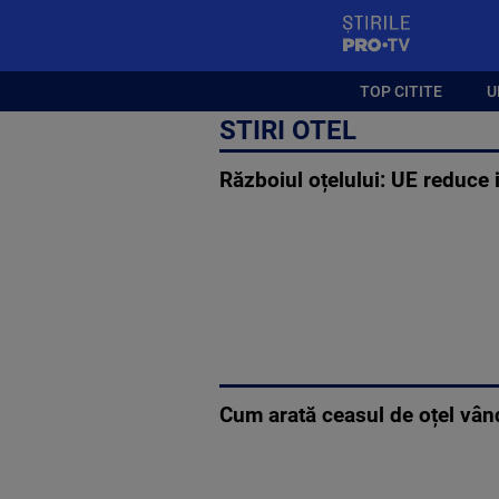
StirilePROTV
TOP CITITE
U
STIRI OTEL
Războiul oțelului: UE reduce 
Cum arată ceasul de oțel vân