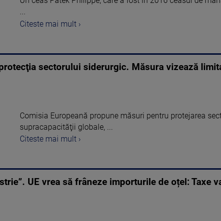
Un ceas Patek Philippe, care a fost în 2016 ceasul de mâ
...
Citeste mai mult ›
otecţia sectorului siderurgic. Măsura vizează limit
Comisia Europeană propune măsuri pentru protejarea secto
supracapacităţii globale, ...
Citeste mai mult ›
trie”. UE vrea să frâneze importurile de oțel: Taxe