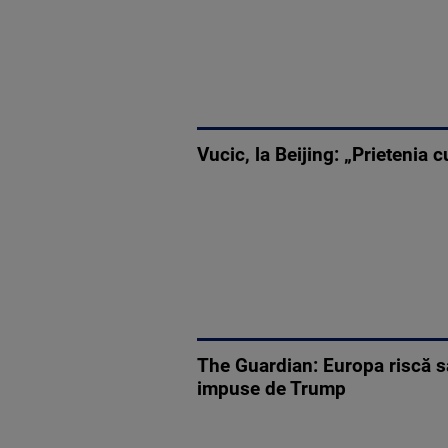
Vucic, la Beijing: „Prietenia c
The Guardian: Europa riscă să
impuse de Trump