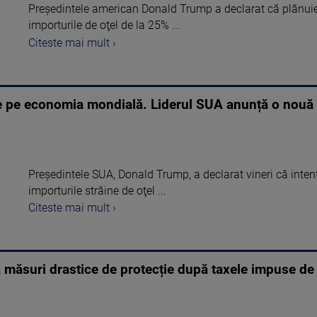
Preşedintele american Donald Trump a declarat că plănui
importurile de oţel de la 25% ...
Citeste mai mult ›
 pe economia mondială. Liderul SUA anunță o nouă 
Preşedintele SUA, Donald Trump, a declarat vineri că inten
importurile străine de oţel ...
Citeste mai mult ›
c la măsuri drastice de protecție după taxele impuse 