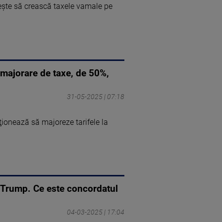
eşte să crească taxele vamale pe
majorare de taxe, de 50%,
31-05-2025 | 07:18
ţionează să majoreze tarifele la
de Trump. Ce este concordatul
04-03-2025 | 17:04