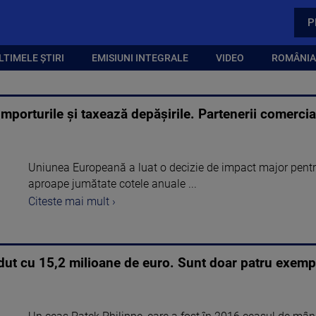
P
LTIMELE ȘTIRI
EMISIUNI INTEGRALE
VIDEO
ROMÂNIA,
importurile și taxează depășirile. Partenerii comercia
Uniunea Europeană a luat o decizie de impact major pentr
aproape jumătate cotele anuale ...
Citeste mai mult ›
dut cu 15,2 milioane de euro. Sunt doar patru exemp