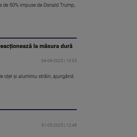
ele de 50% impuse de Donald Trump,
 reacționează la măsura dură
04-06-2025 | 10:53
de oțel și aluminiu străin, ajungând
31-05-2025 | 12:48