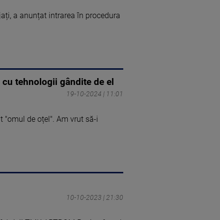
jați, a anunțat intrarea în procedura
 cu tehnologii gândite de el
19-10-2024 | 11:01
 "omul de oțel". Am vrut să-i
10-10-2023 | 21:30