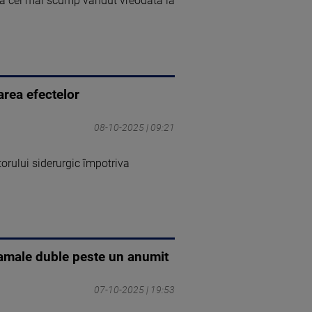
nă cel mai scump vândut vreodată la
area efectelor
08-10-2025 | 09:21
rului siderurgic împotriva
 vamale duble peste un anumit
07-10-2025 | 19:53