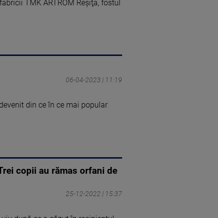
ta fabricii TMK ARTROM Reşiţa, fostul
06-04-2023 | 11:19
a devenit din ce în ce mai popular
 Trei copii au rămas orfani de
25-12-2022 | 15:37