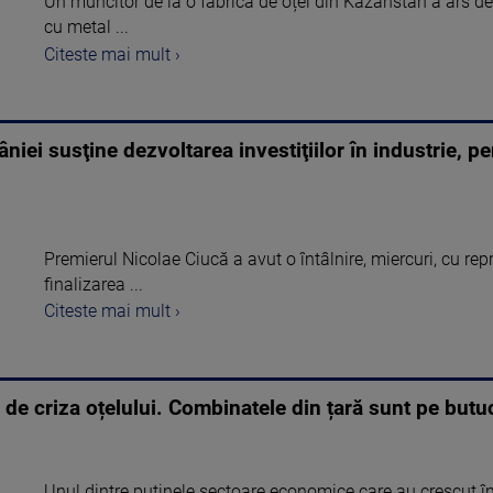
Un muncitor de la o fabrică de oțel din Kazahstan a ars de 
cu metal ...
Citeste mai mult ›
iei susţine dezvoltarea investiţiilor în industrie, 
Premierul Nicolae Ciucă a avut o întâlnire, miercuri, cu re
finalizarea ...
Citeste mai mult ›
 de criza oțelului. Combinatele din țară sunt pe butu
Unul dintre puținele sectoare economice care au crescut î