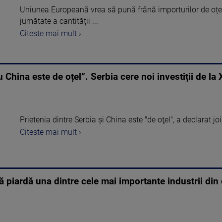
Uniunea Europeană vrea să pună frână importurilor de oțe
jumătate a cantității ...
Citeste mai mult ›
u China este de oțel”. Serbia cere noi investiții de la 
Prietenia dintre Serbia şi China este "de oţel", a declarat joi,
Citeste mai mult ›
 piardă una dintre cele mai importante industrii din 