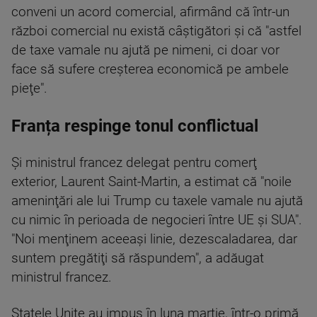
conveni un acord comercial, afirmând că într-un
război comercial nu există câştigători şi că "astfel
de taxe vamale nu ajută pe nimeni, ci doar vor
face să sufere creşterea economică pe ambele
pieţe".
Franța respinge tonul conflictual
Şi ministrul francez delegat pentru comerţ
exterior, Laurent Saint-Martin, a estimat că "noile
ameninţări ale lui Trump cu taxele vamale nu ajută
cu nimic în perioada de negocieri între UE şi SUA".
"Noi menţinem aceeaşi linie, dezescaladarea, dar
suntem pregătiţi să răspundem", a adăugat
ministrul francez.
Statele Unite au impus în luna martie, într-o primă