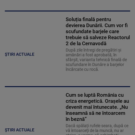
Soluția finală pentru
devierea Dunării. Cum vor fi
scufundate barjele care
trebuie să salveze Reactorul
2 de la Cernavodă
După zile întregi de pregătiri și
ȘTIRI ACTUALE
amânări a fost aprobată, în
sfârșit, varianta tehnică finală de
scufundare în Dunăre a barjelor
încărcate cu rocă.
Cum se luptă România cu
criza energetică. Orașele au
devenit mai întunecate. „Nu
înseamnă să ne întoarcem
în beznă”
Dacă spălați rufele seara, după ce
ȘTIRI ACTUALE
vă întoarceți de la muncă, nu ar