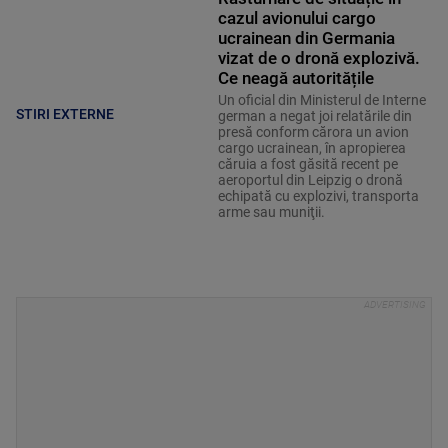
cazul avionului cargo
ucrainean din Germania
vizat de o dronă explozivă.
Ce neagă autoritățile
Un oficial din Ministerul de Interne
STIRI EXTERNE
german a negat joi relatările din
presă conform cărora un avion
cargo ucrainean, în apropierea
căruia a fost găsită recent pe
aeroportul din Leipzig o dronă
echipată cu explozivi, transporta
arme sau muniţii.