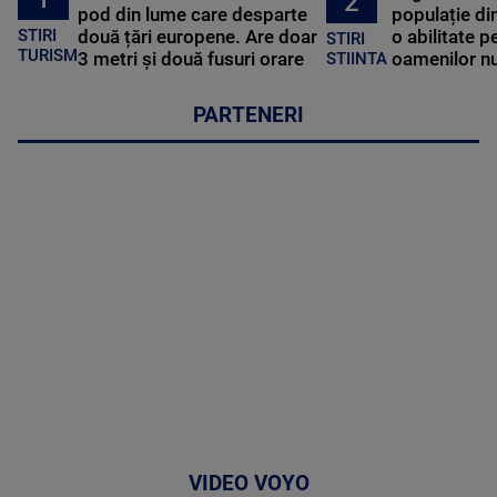
2
pod din lume care desparte
populație di
STIRI
două țări europene. Are doar
o abilitate p
STIRI
TURISM
3 metri și două fusuri orare
oamenilor nu
STIINTA
PARTENERI
VIDEO VOYO