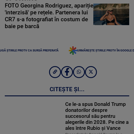
FOTO Georgina Rodriguez, apariție
'interzisă' pe rețele. Partenera lui
CR7 s-a fotografiat în costum de
baie pe barcă
UGĂ ȘTIRILE PROTV CA SURSĂ PREFERATĂ
URMĂREȘTE ȘTIRILE PROTV ÎN GOOGLE 
CITEȘTE ȘI...
Ce le-a spus Donald Trump
donatorilor despre
succesorul său pentru
alegerile din 2028. Pe cine a
ales între Rubio și Vance