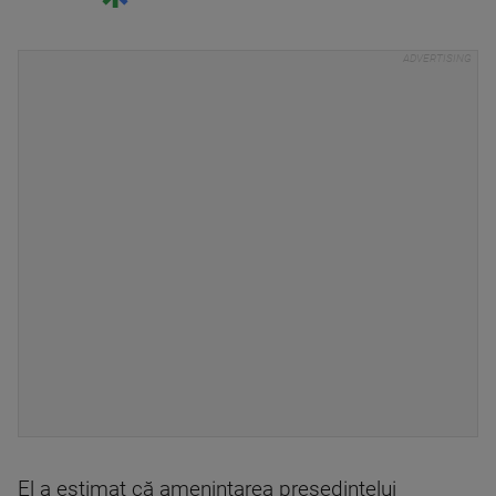
El a estimat că ameninţarea preşedintelui