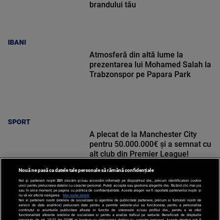
brandului tău
IBANI
Atmosferă din altă lume la
prezentarea lui Mohamed Salah la
Trabzonspor pe Papara Park
SPORT
A plecat de la Manchester City
pentru 50.000.000€ și a semnat cu
alt club din Premier League!
Nouă ne pasă ca datele tale personale să rămână confidențiale
Noi și partenerii noștri
201
stocăm și/sau accesăm informații pe dispozitivul dvs., precum identificatorii cookie
unici pentru prelucrarea datelor cu caracter personal. Puteți accepta sau gestiona alegerile dvs. făcând clic mai jos
sau în orice moment, pe pagina cu politica de confidențialitate. Aceste alegeri vor fi raportate partenerilor noștri și
nu vă vor afecta navigarea.
Mai multe detalii
SPORT
Noi si partenerii nostri (retelele de socializare si agentiile de publicitate partenere, precum si furnizorii nostri de
servicii de date analitice) prelucram date pentru a permite website-ului sa functioneze, pentru a personaliza
continutul si anunturile publicitare afisate in functie de interesele si/sau profilul dvs., pentru a va oferi
functionalitati aferente retelelor de socializare si pentru a analiza traficul pe website. Beneficiati de drepturile
prevazute de art. 15-22 din GDPR in legatura cu prelucrarea datelor cu caracter personal. Aceste drepturi pot fi