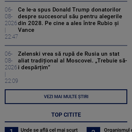
06-
Ce le-a spus Donald Trump donatorilor
08-
despre succesorul său pentru alegerile
2026
din 2028. Pe cine a ales între Rubio și
|
Vance
22:47
06-
Zelenski vrea să rupă de Rusia un stat
08-
aliat tradițional al Moscovei. „Trebuie să-
2026
i despărțim”
|
22:09
VEZI MAI MULTE ȘTIRI
TOP CITITE
Unde se află cel mai scurt
Organismul 
1