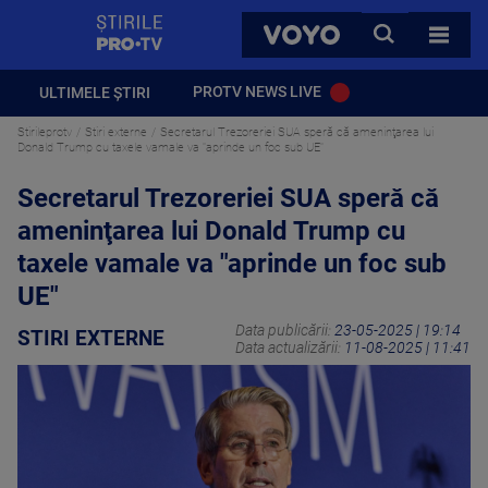
StirilePROTV
CAUTA
VOYO
TOATE 
PROTV NEWS LIVE
ULTIMELE ȘTIRI
Stirileprotv
Stiri externe
Secretarul Trezoreriei SUA speră că ameninţarea lui
Donald Trump cu taxele vamale va "aprinde un foc sub UE"
Secretarul Trezoreriei SUA speră că
ameninţarea lui Donald Trump cu
taxele vamale va "aprinde un foc sub
UE"
Data publicării:
23-05-2025 | 19:14
STIRI EXTERNE
Data actualizării:
11-08-2025 | 11:41