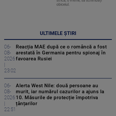
strica, o vreme, să schimbați
obiceiul.
ULTIMELE ȘTIRI
06-
Reacția MAE după ce o româncă a fost
08-
arestată în Germania pentru spionaj în
2026
favoarea Rusiei
|
23:02
06-
Alerta West Nile: două persoane au
08-
murit, iar numărul cazurilor a ajuns la
2026
10. Măsurile de protecție împotriva
|
țânțarilor
22:51