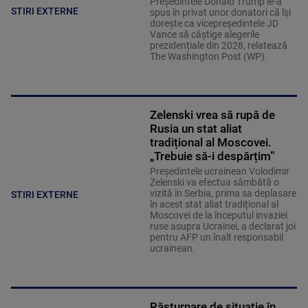
Președintele Donald Trump le-a
STIRI EXTERNE
spus în privat unor donatori că își
dorește ca vicepreședintele JD
Vance să câștige alegerile
prezidențiale din 2028, relatează
The Washington Post (WP).
Zelenski vrea să rupă de
Rusia un stat aliat
tradițional al Moscovei.
„Trebuie să-i despărțim”
Președintele ucrainean Volodimir
Zelenski va efectua sâmbătă o
vizită în Serbia, prima sa deplasare
STIRI EXTERNE
în acest stat aliat tradițional al
Moscovei de la începutul invaziei
ruse asupra Ucrainei, a declarat joi
pentru AFP un înalt responsabil
ucrainean.
Răsturnare de situație în