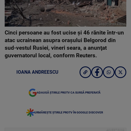
ASSOCIATED PRESS
Cinci persoane au fost ucise şi 46 rănite într-un
atac ucrainean asupra oraşului Belgorod din
sud-vestul Rusiei, vineri seara, a anunţat
guvernatorul local, conform Reuters.
IOANA ANDREESCU
ADAUGĂ ȘTIRILE PROTV CA SURSĂ PREFERATĂ
URMĂREȘTE ȘTIRILE PROTV ÎN GOOGLE DISCOVER