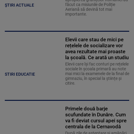
făcut ca misiunile de Poliție
ȘTIRI ACTUALE
Aeriană să devină tot mai
importante.
Elevii care stau de mici pe
rețelele de socializare vor
avea rezultate mai proaste
la școală. Ce arată un studiu
Elevii care îşi fac conturi pe rețelele
sociale în școala primară au note
mai mici la examenele de la final de
STIRI EDUCATIE
gimnaziu, în special la științe și
citire.
Primele două barje
scufundate în Dunăre. Cum
va fi deviat cursul apei spre
centrala de la Cernavodă
După zile de așteptare și amânări