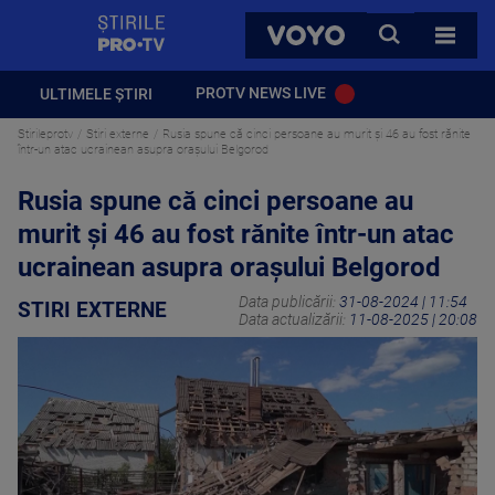
StirilePROTV
CAUTA
VOYO
TOATE 
PROTV NEWS LIVE
ULTIMELE ȘTIRI
Stirileprotv
Stiri externe
Rusia spune că cinci persoane au murit şi 46 au fost rănite
într-un atac ucrainean asupra oraşului Belgorod
Rusia spune că cinci persoane au
murit şi 46 au fost rănite într-un atac
ucrainean asupra oraşului Belgorod
Data publicării:
31-08-2024 | 11:54
STIRI EXTERNE
Data actualizării:
11-08-2025 | 20:08