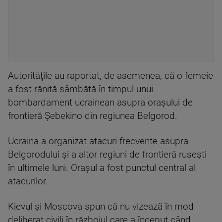
Autorităţile au raportat, de asemenea, că o femeie
a fost rănită sâmbătă în timpul unui
bombardament ucrainean asupra oraşului de
frontieră Şebekino din regiunea Belgorod.
Ucraina a organizat atacuri frecvente asupra
Belgorodului şi a altor regiuni de frontieră ruseşti
în ultimele luni. Oraşul a fost punctul central al
atacurilor.
Kievul şi Moscova spun că nu vizează în mod
deliberat civili în războiul care a început când