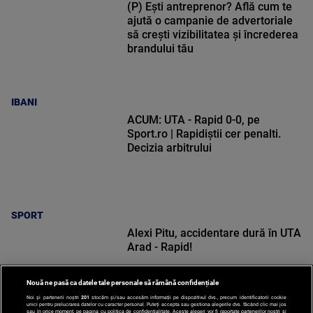
(P) Ești antreprenor? Află cum te
ajută o campanie de advertoriale
să crești vizibilitatea și încrederea
brandului tău
IBANI
ACUM: UTA - Rapid 0-0, pe
Sport.ro | Rapidiștii cer penalti.
Decizia arbitrului
SPORT
Alexi Pitu, accidentare dură în UTA
Arad - Rapid!
Nouă ne pasă ca datele tale personale să rămână confidențiale
Noi și partenerii noștri
201
stocăm și/sau accesăm informații pe dispozitivul dvs., precum identificatorii cookie
unici pentru prelucrarea datelor cu caracter personal. Puteți accepta sau gestiona alegerile dvs. făcând clic mai jos
sau în orice moment, pe pagina cu politica de confidențialitate. Aceste alegeri vor fi raportate partenerilor noștri și