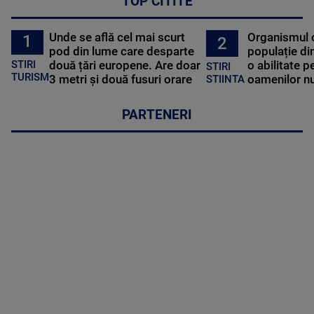
TOP CITITE
Unde se află cel mai scurt
Organismul 
1
2
pod din lume care desparte
populație di
STIRI
două țări europene. Are doar
o abilitate p
STIRI
TURISM
3 metri și două fusuri orare
oamenilor nu
STIINTA
PARTENERI