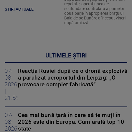
repetate, operațiunea de
scufundare controlată a primelor
ȘTIRI ACTUALE
două barje în apropierea brațului
Bala de pe Dunăre a început vineri
după-amiază.
ULTIMELE ȘTIRI
07-
Reacția Rusiei după ce o dronă explozivă
08-
a paralizat aeroportul din Leipzig: „O
2026
provocare complet fabricată”
|
21:54
07-
Cea mai bună țară în care să te muți în
08-
2026 este din Europa. Cum arată top 10
2026
state