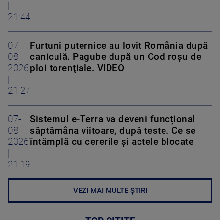
|
21:44
07-
Furtuni puternice au lovit România după
08-
caniculă. Pagube după un Cod roşu de
2026
ploi torenţiale. VIDEO
|
21:27
07-
Sistemul e-Terra va deveni funcțional
08-
săptămâna viitoare, după teste. Ce se
2026
întâmplă cu cererile și actele blocate
|
21:19
VEZI MAI MULTE ȘTIRI