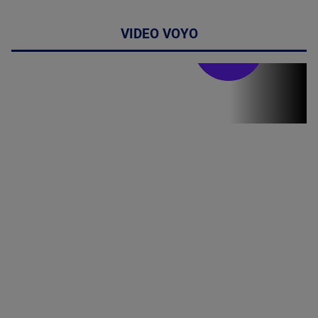
VIDEO VOYO
Stirile PRO TV
Stirile PRO
TV # 19.00 -
07 August
2026
MAI
MULTE