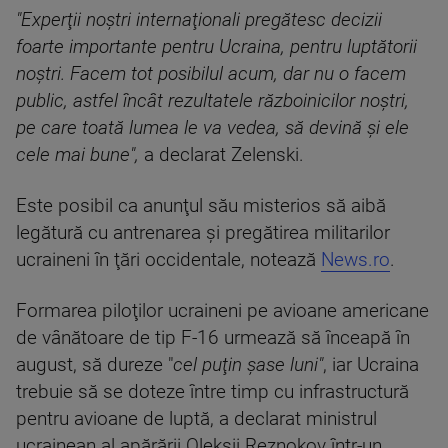
"Experţii noştri internaţionali pregătesc decizii
foarte importante pentru Ucraina, pentru luptătorii
noştri. Facem tot posibilul acum, dar nu o facem
public, astfel încât rezultatele războinicilor noştri,
pe care toată lumea le va vedea, să devină şi ele
cele mai bune",
a declarat Zelenski.
Este posibil ca anunţul său misterios să aibă
legătură cu antrenarea şi pregătirea militarilor
ucraineni în ţări occidentale, notează
News.ro
.
Formarea piloţilor ucraineni pe avioane americane
de vânătoare de tip F-16 urmează să înceapă în
august, să dureze "
cel puţin şase luni"
, iar Ucraina
trebuie să se doteze între timp cu infrastructură
pentru avioane de luptă, a declarat ministrul
ucrainean al apărării Oleksii Reznokov într-un