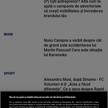
(P) Ești antreprenor? Află cum te
ajută o campanie de advertoriale
să crești vizibilitatea și încrederea
brandului tău
IBANI
Nuno Campos a vorbit despre cât
de gravă este accidentarea lui
Martin Pascual! Care este situația
lui Karamoko
SPORT
Alexandru Musi, după Dinamo - FC
Voluntari 4-0: „Asta a făcut
diferența”. Ce a spus despre Rapid
Nouă ne pasă ca datele tale personale să rămână confidențiale
Noi și partenerii noștri
201
stocăm și/sau accesăm informații pe dispozitivul dvs., precum identificatorii cookie
unici pentru prelucrarea datelor cu caracter personal. Puteți accepta sau gestiona alegerile dvs. făcând clic mai jos
sau în orice moment, pe pagina cu politica de confidențialitate. Aceste alegeri vor fi raportate partenerilor noștri și