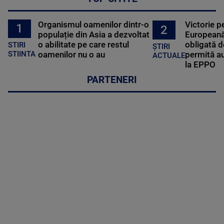
Organismul oamenilor dintr-o
Victorie p
1
2
populație din Asia a dezvoltat
Europeană
o abilitate pe care restul
obligată d
STIRI
ȘTIRI
oamenilor nu o au
permită au
STIINTA
ACTUALE
la EPPO
PARTENERI