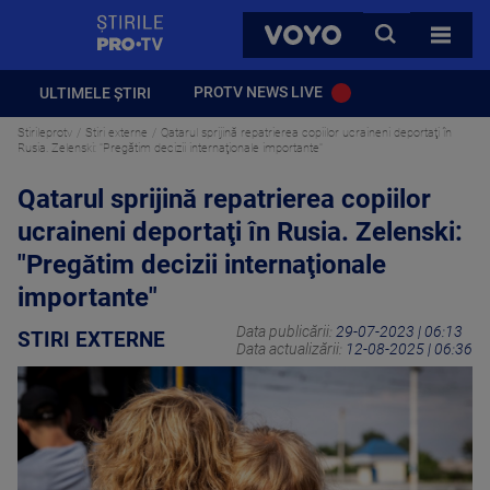
StirilePROTV
CAUTA
VOYO
TOATE 
PROTV NEWS LIVE
ULTIMELE ȘTIRI
Stirileprotv
Stiri externe
Qatarul sprijină repatrierea copiilor ucraineni deportaţi în
Rusia. Zelenski: "Pregătim decizii internaţionale importante"
Qatarul sprijină repatrierea copiilor
ucraineni deportaţi în Rusia. Zelenski:
"Pregătim decizii internaţionale
importante"
Data publicării:
29-07-2023 | 06:13
STIRI EXTERNE
Data actualizării:
12-08-2025 | 06:36