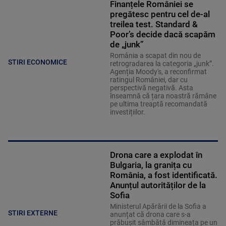
Finanțele României se
pregătesc pentru cel de-al
treilea test. Standard &
Poor’s decide dacă scapăm
de „junk”
România a scapat din nou de
STIRI ECONOMICE
retrogradarea la categoria „junk”.
Agenția Moody's, a reconfirmat
ratingul României, dar cu
perspectivă negativă. Asta
înseamnă că țara noastră rămâne
pe ultima treaptă recomandată
investițiilor.
Drona care a explodat în
Bulgaria, la granița cu
România, a fost identificată.
Anunțul autorităților de la
Sofia
Ministerul Apărării de la Sofia a
STIRI EXTERNE
anunțat că drona care s-a
prăbușit sâmbătă dimineața pe un