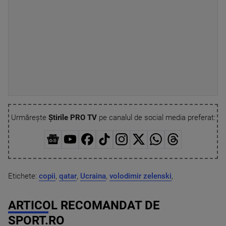
Urmărește
Știrile PRO TV
pe canalul de social media preferat:
Etichete:
copii
,
qatar
,
Ucraina
,
volodimir zelenski
,
ARTICOL RECOMANDAT DE
SPORT.RO