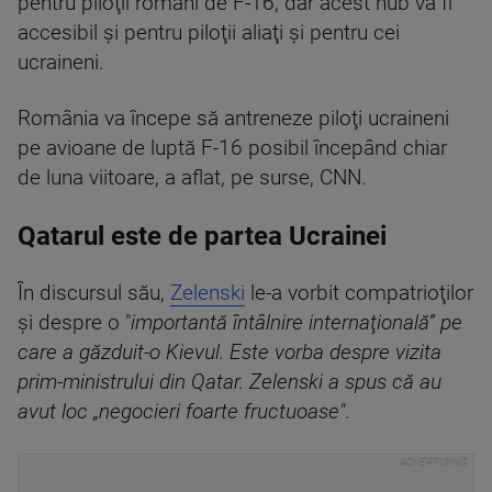
pentru piloţii români de F-16, dar acest hub va fi
accesibil şi pentru piloţii aliaţi şi pentru cei
ucraineni.
România va începe să antreneze piloţi ucraineni
pe avioane de luptă F-16 posibil începând chiar
de luna viitoare, a aflat, pe surse, CNN.
Qatarul este de partea Ucrainei
În discursul său,
Zelenski
le-a vorbit compatrioţilor
şi despre o "
importantă întâlnire internaţională” pe
care a găzduit-o Kievul. Este vorba despre vizita
prim-ministrului din Qatar. Zelenski a spus că au
avut loc „negocieri foarte fructuoase"
.