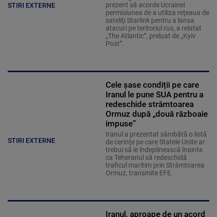
prezent să acorde Ucrainei
STIRI EXTERNE
permisiunea de a utiliza reţeaua de
sateliţi Starlink pentru a lansa
atacuri pe teritoriul rus, a relatat
„The Atlantic”, preluat de „Kyiv
Post”.
Cele șase condiții pe care
Iranul le pune SUA pentru a
redeschide strâmtoarea
Ormuz după „două războaie
impuse”
Iranul a prezentat sâmbătă o listă
STIRI EXTERNE
de cerinţe pe care Statele Unite ar
trebui să le îndeplinească înainte
ca Teheranul să redeschidă
traficul maritim prin Strâmtoarea
Ormuz, transmite EFE.
Iranul, aproape de un acord