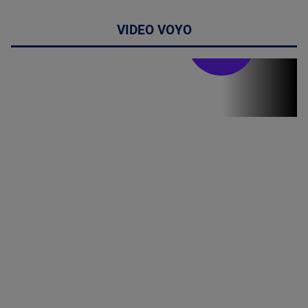
VIDEO VOYO
Stirile PRO TV
Stirile PRO
TV # 19.00 -
8 August
2026
MAI
MULTE
DETALII