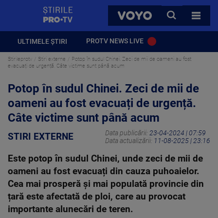
StirilePROTV
CAUTA
VOYO
TOATE 
PROTV NEWS LIVE
ULTIMELE ȘTIRI
Stirileprotv
Stiri externe
Potop în sudul Chinei. Zeci de mii de oameni au fost
evacuați de urgență. Câte victime sunt până acum
Potop în sudul Chinei. Zeci de mii de
oameni au fost evacuați de urgență.
Câte victime sunt până acum
Data publicării:
23-04-2024 | 07:59
STIRI EXTERNE
Data actualizării:
11-08-2025 | 23:16
Este potop în sudul Chinei, unde zeci de mii de
oameni au fost evacuați din cauza puhoaielor.
Cea mai prosperă şi mai populată provincie din
țară este afectată de ploi, care au provocat
importante alunecări de teren.