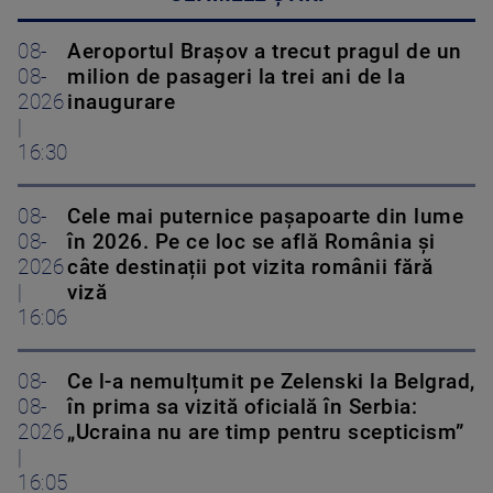
08-
Aeroportul Brașov a trecut pragul de un
08-
milion de pasageri la trei ani de la
2026
inaugurare
|
16:30
08-
Cele mai puternice pașapoarte din lume
08-
în 2026. Pe ce loc se află România și
2026
câte destinații pot vizita românii fără
|
viză
16:06
08-
Ce l-a nemulțumit pe Zelenski la Belgrad,
08-
în prima sa vizită oficială în Serbia:
2026
„Ucraina nu are timp pentru scepticism”
|
16:05