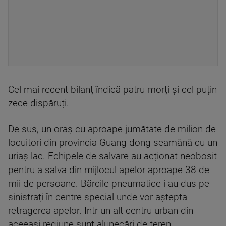
Cel mai recent bilanț îndică patru morți și cel puțin
zece dispăruți.
De sus, un oraș cu aproape jumătate de milion de
locuitori din provincia Guang-dong seamănă cu un
uriaș lac. Echipele de salvare au acționat neobosit
pentru a salva din mijlocul apelor aproape 38 de
mii de persoane. Bărcile pneumatice i-au dus pe
sinistrați în centre special unde vor aștepta
retragerea apelor. Intr-un alt centru urban din
aceeași regiune sunt alunecări de teren.