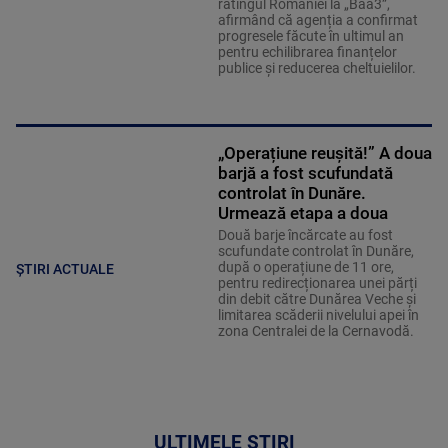
ratingul României la „Baa3”,
afirmând că agenția a confirmat
progresele făcute în ultimul an
pentru echilibrarea finanțelor
publice și reducerea cheltuielilor.
„Operațiune reușită!” A doua
barjă a fost scufundată
controlat în Dunăre.
Urmează etapa a doua
Două barje încărcate au fost
scufundate controlat în Dunăre,
după o operațiune de 11 ore,
ȘTIRI ACTUALE
pentru redirecționarea unei părți
din debit către Dunărea Veche și
limitarea scăderii nivelului apei în
zona Centralei de la Cernavodă.
ULTIMELE ȘTIRI