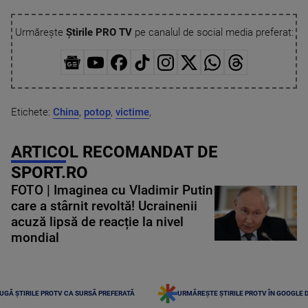
Urmărește
Știrile PRO TV
pe canalul de social media preferat:
Etichete:
China
,
potop
,
victime
,
ARTICOL RECOMANDAT DE
SPORT.RO
FOTO | Imaginea cu Vladimir Putin
care a stârnit revoltă! Ucrainenii
acuză lipsă de reacție la nivel
mondial
UGĂ ȘTIRILE PROTV CA SURSĂ PREFERATĂ
URMĂREȘTE ȘTIRILE PROTV ÎN GOOGLE 