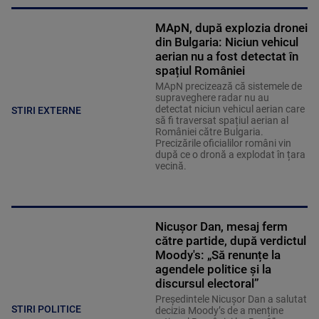
MApN, după explozia dronei
din Bulgaria: Niciun vehicul
aerian nu a fost detectat în
spațiul României
MApN precizează că sistemele de
supraveghere radar nu au
detectat niciun vehicul aerian care
STIRI EXTERNE
să fi traversat spațiul aerian al
României către Bulgaria.
Precizările oficialilor români vin
după ce o dronă a explodat în țara
vecină.
Nicușor Dan, mesaj ferm
către partide, după verdictul
Moody's: „Să renunțe la
agendele politice şi la
discursul electoral”
Președintele Nicușor Dan a salutat
STIRI POLITICE
decizia Moody’s de a menține