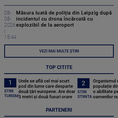
08-
Măsura luată de poliția din Leipzig după
08-
incidentul cu drona încărcată cu
2026
explozibil de la aeroport
|
15:44
VEZI MAI MULTE ȘTIRI
TOP CITITE
Unde se află cel mai scurt
Organismul 
1
2
pod din lume care desparte
populație di
STIRI
două țări europene. Are doar
o abilitate p
STIRI
TURISM
3 metri și două fusuri orare
oamenilor nu
STIINTA
PARTENERI