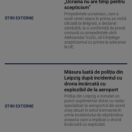
„Ucraina nu are timp pentru
scepticism”
Preşedintele ucrainean, care a
STIRI EXTERNE
sosit vineri seara în prima sa vizită
oficială la Belgrad, a declarat
sâmbătă, la o conferinţă de presă
comună cu preşedintele sârb
Aleksandar Vučić, că îi înţelege
scepticismul cu privire la aderarea
la UE.
Măsura luată de poliția din
Leipzig după incidentul cu
drona încărcată cu
explozibil de la aeroport
Poliţia din Leipzig a instalat un
punct suplimentar dotat cu radar
specializat la aeroportul din acest
STIRI EXTERNE
oraş situat în estul Germaniei în
urma incidentului de săptămâna
aceasta care a implicat o dronă
încărcată cu explozibil.