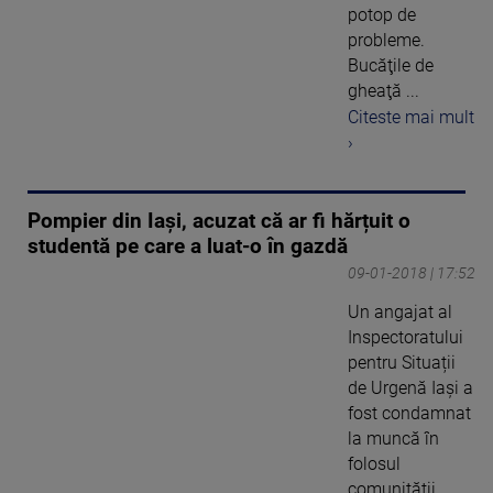
potop de
probleme.
Bucăţile de
gheaţă ...
Citeste mai mult
›
Pompier din Iași, acuzat că ar fi hărțuit o
studentă pe care a luat-o în gazdă
09-01-2018 | 17:52
Un angajat al
Inspectoratului
pentru Situații
de Urgenă Iași a
fost condamnat
la muncă în
folosul
comunității, ...