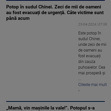
Potop în sudul Chinei. Zeci de mii de oameni
au fost evacuați de urgență. Câte victime sunt
până acum
23-04-2024 | 07:59
Este potop în
sudul Chinei,
unde zeci de mii
de oameni au
fost evacuați
din cauza
puhoaielor. Cea
mai prosperă şi
...
Citeste mai mult
›
„Mamă, vin mașinile la vale!”. Potopul s-a