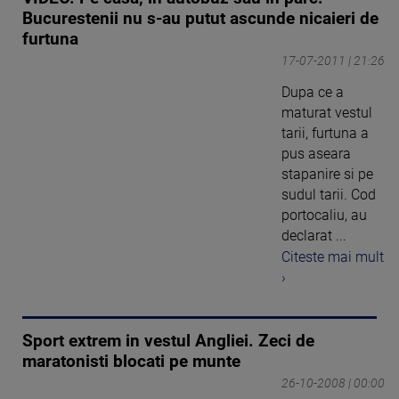
Bucurestenii nu s-au putut ascunde nicaieri de
furtuna
17-07-2011 | 21:26
Dupa ce a
maturat vestul
tarii, furtuna a
pus aseara
stapanire si pe
sudul tarii. Cod
portocaliu, au
declarat ...
Citeste mai mult
›
Sport extrem in vestul Angliei. Zeci de
maratonisti blocati pe munte
26-10-2008 | 00:00