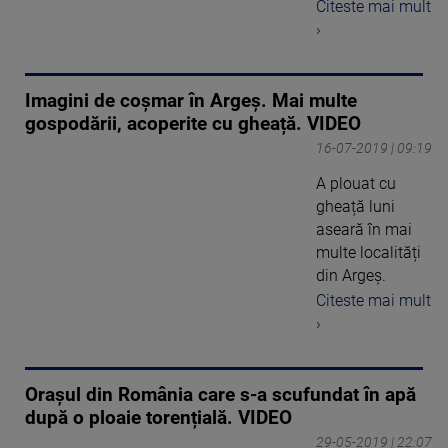
Citeste mai mult
›
Imagini de coșmar în Argeș. Mai multe
gospodării, acoperite cu gheață. VIDEO
16-07-2019 | 09:19
A plouat cu
gheață luni
aseară în mai
multe localități
din Argeș.
Citeste mai mult
›
Orașul din România care s-a scufundat în apă
după o ploaie torențială. VIDEO
29-05-2019 | 22:07