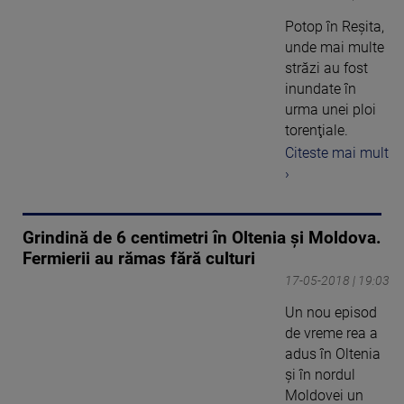
Potop în Reşita,
unde mai multe
străzi au fost
inundate în
urma unei ploi
torenţiale.
Citeste mai mult
›
Grindină de 6 centimetri în Oltenia și Moldova.
Fermierii au rămas fără culturi
17-05-2018 | 19:03
Un nou episod
de vreme rea a
adus în Oltenia
şi în nordul
Moldovei un