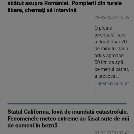
abătut asupra României. Pompierii din turele
libere, chemaţi să intervină
29-05-2023 | 19:05
O ploaie
torențială, care
a durat doar 20
de minute, dar a
adus aproape
50 litri de apă
pe metrul pătrat,
a provocat ...
Citeste mai mult
›
Statul California, lovit de inundații catastrofale.
Fenomenele meteo extreme au lăsat sute de mii
de oameni în beznă
03-01-2023 | 09:41