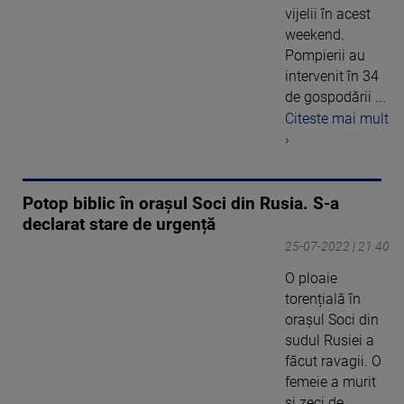
vijelii în acest
weekend.
Pompierii au
intervenit în 34
de gospodării ...
Citeste mai mult
›
Potop biblic în orașul Soci din Rusia. S-a
declarat stare de urgență
25-07-2022 | 21:40
O ploaie
torențială în
oraşul Soci din
sudul Rusiei a
făcut ravagii. O
femeie a murit
și zeci de