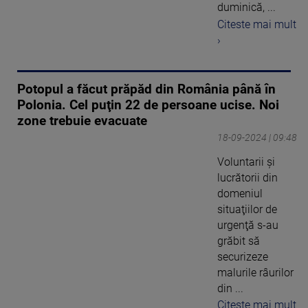
duminică, ...
Citeste mai mult
›
Potopul a făcut prăpăd din România până în
Polonia. Cel puţin 22 de persoane ucise. Noi
zone trebuie evacuate
18-09-2024 | 09:48
Voluntarii şi
lucrătorii din
domeniul
situaţiilor de
urgenţă s-au
grăbit să
securizeze
malurile râurilor
din ...
Citeste mai mult