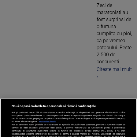
Zeci de
maratonisti au
fost surprinsi de
o furtuna
cumplita cu ploi,
ca pe vremea
potopului. Peste
2.500 de
concurenti ...
Citeste mai mult
›
Nouă ne pasă ca datele tale personale să rămână confidențiale
1
Noi și partenerii noștri
201
stocăm și/sau accesăm informații pe dispozitivul dvs., precum identificatorii cookie
unici pentru prelucrarea datelor cu caracter personal. Puteți accepta sau gestiona alegerile dvs. făcând clic mai jos
sau în orice moment, pe pagina cu politica de confidențialitate. Aceste alegeri vor fi raportate partenerilor noștri și
nu vă vor afecta navigarea.
Mai multe detalii
Noi si partenerii nostri (retelele de socializare si agentiile de publicitate partenere, precum si furnizorii nostri de
servicii de date analitice) prelucram date pentru a permite website-ului sa functioneze, pentru a personaliza
continutul si anunturile publicitare afisate in functie de interesele si/sau profilul dvs., pentru a va oferi
functionalitati aferente retelelor de socializare si pentru a analiza traficul pe website. Beneficiati de drepturile
prevazute de art. 15-22 din GDPR in legatura cu prelucrarea datelor cu caracter personal. Aceste drepturi pot fi