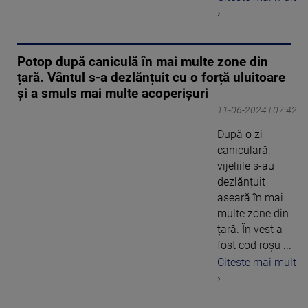
›
Potop după caniculă în mai multe zone din
țară. Vântul s-a dezlănțuit cu o forță uluitoare
și a smuls mai multe acoperișuri
11-06-2024 | 07:42
După o zi
caniculară,
vijeliile s-au
dezlănțuit
aseară în mai
multe zone din
țară. În vest a
fost cod roșu ...
Citeste mai mult
›