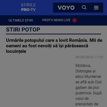
StirilePROTV
CAUTA
VOYO
TOATE 
PROTV NEWS LIVE
ULTIMELE ȘTIRI
STIRI POTOP
Urmările potopului care a lovit România. Mii de
oameni au fost nevoiți să își părăsească
locuințele
30-09-2024 | 17:33
Moldova,
Dobrogea și
estul Munteniei
se află sub Cod
galben de ploi
puternice. După
valul de
precipitații de