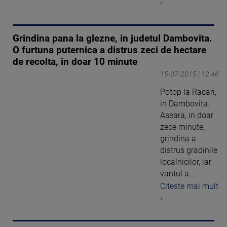
›
Grindina pana la glezne, in judetul Dambovita.
O furtuna puternica a distrus zeci de hectare
de recolta, in doar 10 minute
15-07-2015 | 12:46
Potop la Racari,
in Dambovita.
Aseara, in doar
zece minute,
grindina a
distrus gradinile
localnicilor, iar
vantul a ...
Citeste mai mult
›