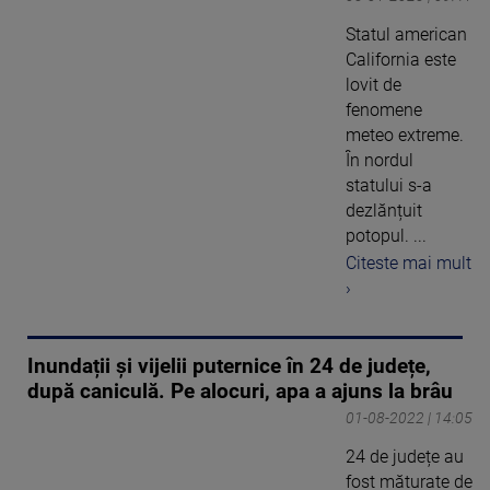
Statul american
California este
lovit de
fenomene
meteo extreme.
În nordul
statului s-a
dezlănțuit
potopul. ...
Citeste mai mult
›
Inundații și vijelii puternice în 24 de județe,
după caniculă. Pe alocuri, apa a ajuns la brâu
01-08-2022 | 14:05
24 de județe au
fost măturate de