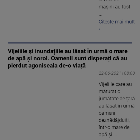
mașini au fost
...
Citeste mai mult
›
Vijeliile și inundațiile au lăsat în urmă o mare
de apă și noroi. Oamenii sunt disperați că au
pierdut agoniseala de-o viață
22-06-2021 | 08:00
Vijeliile care au
măturat o
jumătate de țară
au lăsat în urmă
oameni
deznădăjduiți,
într-o mare de
apă și ...