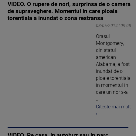
VIDEO. O rupere de nori, surprinsa de o camera
de supraveghere. Momentul in care ploaia
torentiala a inundat o zona restransa
08-05-2014 | 09:08
Orasul
Montgomery,
din statul
american
Alabama, a fost
inundat de o
ploaie torentiala
in momentul in
care un nor s-a
...
Citeste mai mult
›
VIDEO. Pe casa, in autobuz sau in parc.